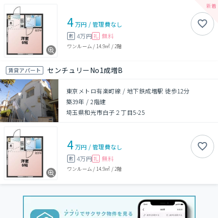
4
万円
/
管理費
なし
4万円
無料
敷
礼
ワンルーム
/
14.9㎡
/
2階
センチュリーNo1成増B
賃貸アパート
東京メトロ有楽町線 / 地下鉄成増駅 徒歩12分
築39年
/
2階建
埼玉県和光市白子２丁目5-25
4
万円
/
管理費
なし
4万円
無料
敷
礼
ワンルーム
/
14.9㎡
/
2階