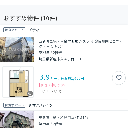
おすすめ物件 (
10
件)
プティ
賃貸アパート
西武豊島線 / 大泉学園駅 バス14分 都民農園セコニッ
ク下車 徒歩3分
築26年
/
2階建
埼玉県新座市栄４丁目8-31
3.9
万円
/
管理費
1,000円
無料
無料
敷
礼
1K
/
18.13㎡
/
1階
ヤマハハイツ
賃貸アパート
東武東上線 / 和光市駅 徒歩13分
築39年
/
2階建