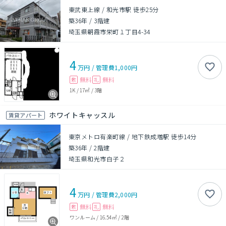
東武東上線 / 和光市駅 徒歩25分
築36年
/
3階建
埼玉県朝霞市栄町１丁目4-34
4
万円
/
管理費
1,000円
無料
無料
敷
礼
1K
/
17㎡
/
3階
ホワイトキャッスル
賃貸アパート
東京メトロ有楽町線 / 地下鉄成増駅 徒歩14分
築36年
/
2階建
埼玉県和光市白子２
4
万円
/
管理費
2,000円
無料
無料
敷
礼
ワンルーム
/
16.54㎡
/
2階