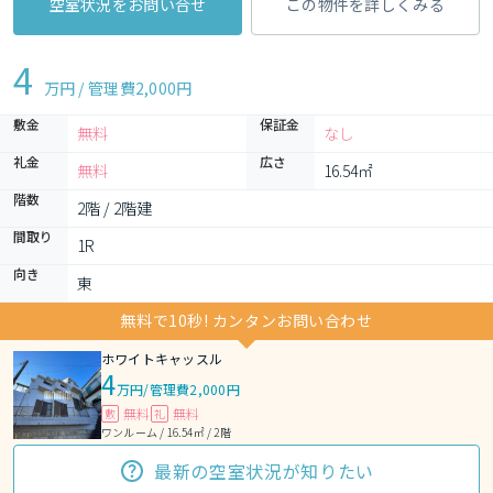
空室状況をお問い合せ
この物件を詳しくみる
4
万円 / 管理費
2,000円
敷金
保証金
無料
なし
礼金
広さ
無料
16.54㎡
階数
2階 / 2階建
間取り
1R 
向き
東
無料で10秒! カンタンお問い合わせ
ホワイトキャッスル
4
万円
/
管理費2,000円
無料
無料
敷
礼
ワンルーム / 16.54㎡ / 2階
最新の空室状況が知りたい