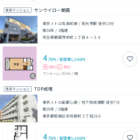
サンウイロー朝霞
賃貸マンション
東京メトロ有楽町線 / 和光市駅 徒歩23分
築36年
/
3階建
埼玉県朝霞市栄町１丁目４－３４
4
万円
/
管理費
1,000円
無料
無料
敷
礼
ワンルーム
/
16.5㎡
/
3階
TOP成増
賃貸マンション
東京メトロ副都心線 / 地下鉄成増駅 徒歩7分
築39年
/
5階建
東京都板橋区赤塚新町３丁目26-8
4
万円
/
管理費
5,000円