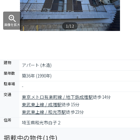
画像を拡大
1/12
建物
アパート (木造)
築年数
築36年 (1990年)
駐車場
-
交通
東京メトロ有楽町線 / 地下鉄成増駅
徒歩14分
東武東上線 / 成増駅
徒歩15分
東武東上線 / 和光市駅
徒歩23分
住所
埼玉県和光市白子２
掲載中の物件(
1
件)