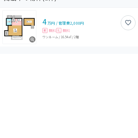
4
万円
/
管理費
2,000円
無料
無料
敷
礼
ワンルーム
/
16.54㎡
/
2階