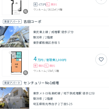
4万円
無料
敷
礼
ワンルーム
/
16.12㎡
/
4階
吉田コーポ
賃貸アパート
東武東上線 / 成増駅 徒歩17分
築38年
/
2階建
東京都板橋区赤塚５
4
万円
/
管理費
2,000円
無料
無料
敷
礼
ワンルーム
/
15㎡
/
1階
センチュリーNo1成増
賃貸アパート
東京メトロ有楽町線 / 地下鉄成増駅 徒歩12分
築39年
/
2階建
埼玉県和光市白子２丁目5-25