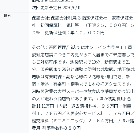
情報更新日:
2026/5/31
次回更新予定日:
2026/6/15
備考
保証会社: 保証会社利用必 指定保証会社　家賃保証会
社　初回保証料　賃料等　（下限２５，０００円）５
０％　更新保証料：年１０，０００円

その他：巡回管理/当店ではオンライン内見やＩＴ重
説対応店舗につきご内見からご入居までご来店無しで
もご対応可能です。池袋駅まで10分、新宿駅まで21
分、渋谷駅まで29分と通勤に便利な成増駅。地下鉄成
増駅は有楽町線・副都心線の２路線を利用でき、新
宿・渋谷・有楽町・横浜まで１本の好アクセスです。
24時間営業の大型スーパーや飲食店や薬局があり沢山
の人が賑わう商店街があります。 / ほか初期費用: 合
計11.11万円（内訳：退去清掃料４．９５万円／消毒
料１．７６万円／入居安心サービス料１．７６万円／
鍵交換料（ミニミニロック）２．６４万円） / ほか諸
費用: 引落手数料８８０円