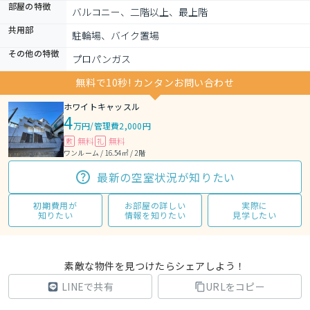
部屋の特徴
バルコニー、二階以上、最上階
共用部
駐輪場、バイク置場
その他の特徴
プロパンガス
無料で10秒! カンタンお問い合わせ
ホワイトキャッスル
4
万円
/
管理費2,000円
無料
無料
敷
礼
ワンルーム / 16.54㎡ / 2階
最新の空室状況が知りたい
初期費用が
お部屋の詳しい
実際に
知りたい
情報を知りたい
見学したい
素敵な物件を見つけたらシェアしよう！
LINEで共有
URLをコピー