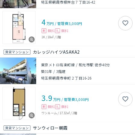
埼玉県朝霞市根岸台７丁目16-42
4
万円
/
管理費
3,000円
無料
無料
敷
礼
1K
/
18㎡
/
1階
カレッジハイツASAKA2
賃貸マンション
東京メトロ有楽町線 / 和光市駅 徒歩40分
築31年
/
3階建
埼玉県朝霞市幸町２丁目16-26
3.9
万円
/
管理費
3,000円
無料
無料
敷
礼
ワンルーム
/
17.32㎡
/
2階
サンウィロー朝霞
賃貸マンション