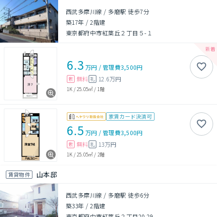
西武多摩川線 / 多磨駅 徒歩7分
築17年
/
2階建
東京都府中市紅葉丘２丁目５-１
6.3
万円
/
管理費
3,500円
無料
12.6万円
敷
礼
1K
/
25.05㎡
/
1階
家賃カード決済可
6.5
万円
/
管理費
3,500円
無料
13万円
敷
礼
1K
/
25.05㎡
/
2階
山本邸
賃貸物件
西武多摩川線 / 多磨駅 徒歩6分
築33年
/
2階建
東京都府中市紅葉丘２丁目20-29