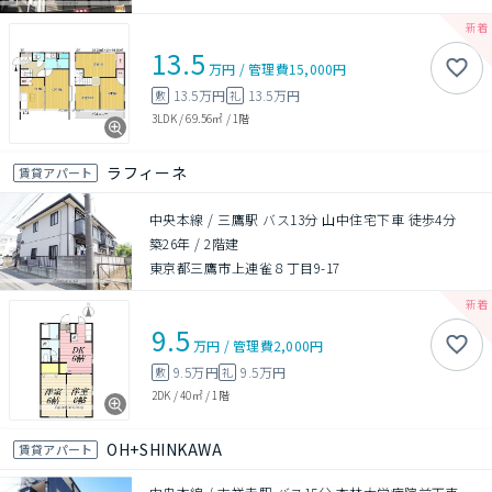
13.5
万円
/
管理費
15,000円
13.5万円
13.5万円
敷
礼
3LDK
/
69.56㎡
/
1階
ラフィーネ
賃貸アパート
中央本線 / 三鷹駅 バス13分 山中住宅下車 徒歩4分
築26年
/
2階建
東京都三鷹市上連雀８丁目9-17
9.5
万円
/
管理費
2,000円
9.5万円
9.5万円
敷
礼
2DK
/
40㎡
/
1階
OH+SHINKAWA
賃貸アパート