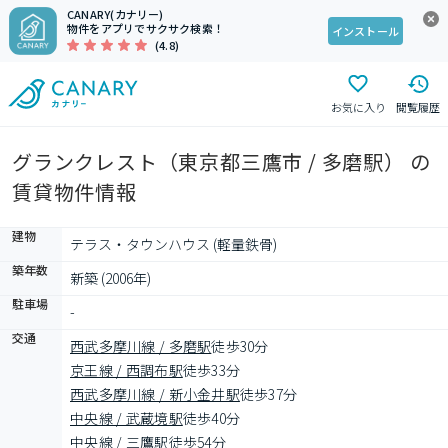
CANARY(カナリー)
物件をアプリでサクサク検索！
インストール
(4.8)
お気に入り
閲覧履歴
グランクレスト（東京都三鷹市 / 多磨駅） の
賃貸物件情報
建物
テラス・タウンハウス (軽量鉄骨)
築年数
新築 (2006年)
駐車場
-
交通
西武多摩川線 / 多磨駅
徒歩30分
京王線 / 西調布駅
徒歩33分
西武多摩川線 / 新小金井駅
徒歩37分
中央線 / 武蔵境駅
徒歩40分
中央線 / 三鷹駅
徒歩54分