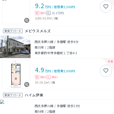
9.2
万円
/
管理費
3,500円
無料
18.4万円
敷
礼
1LDK
/
42.37㎡
/
2階
メビウスメルズ
賃貸アパート
西武多摩川線 / 多磨駅 徒歩4分
築35年
/
2階建
東京都府中市多磨町１丁目4-2
4.9
万円
/
管理費
3,000円
無料
無料
敷
礼
1K
/
16.12㎡
/
1階
ハイム伊東
賃貸アパート
西武多摩川線 / 多磨駅 徒歩23分
築54年
/
2階建