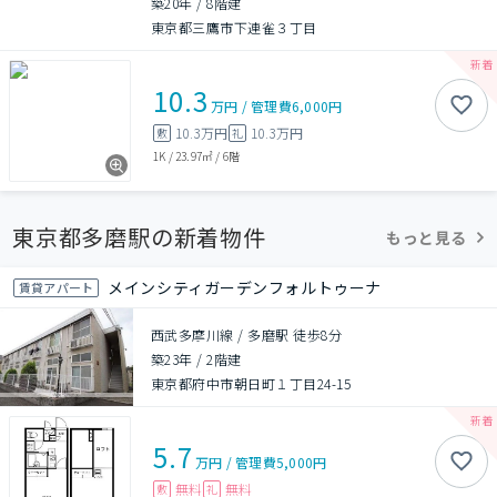
築20年
/
8階建
東京都三鷹市下連雀３丁目
10.3
万円
/
管理費
6,000円
10.3万円
10.3万円
敷
礼
1K
/
23.97㎡
/
6階
東京都多磨駅の新着物件
もっと見る
メインシティガーデンフォルトゥーナ
賃貸アパート
西武多摩川線 / 多磨駅 徒歩8分
築23年
/
2階建
東京都府中市朝日町１丁目24-15
5.7
万円
/
管理費
5,000円
無料
無料
敷
礼