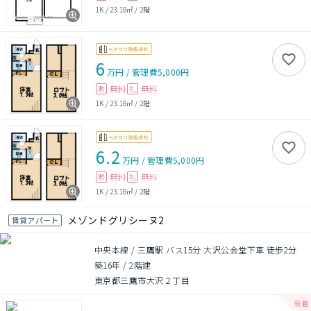
1K
/
23.18㎡
/
2階
6
万円
/
管理費
5,000円
無料
無料
敷
礼
1K
/
23.18㎡
/
2階
6.2
万円
/
管理費
5,000円
無料
無料
敷
礼
1K
/
23.18㎡
/
2階
メゾンドグリシーヌ2
賃貸アパート
中央本線 / 三鷹駅 バス15分 大沢公会堂下車 徒歩2分
築16年
/
2階建
東京都三鷹市大沢２丁目