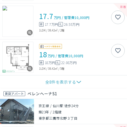
17.7
万円
/
管理費
10,000円
17.7万円
26.55万円
敷
礼
1LDK
/
38.42㎡
/
2階
18
万円
/
管理費
10,000円
18万円
22.08万円
敷
礼
1LDK
/
38.42㎡
/
5階
全
8
件を表示する
ベレンヘーナS1
賃貸アパート
京王線 / 仙川駅 徒歩24分
築23年
/
2階建
東京都三鷹市北野３丁目