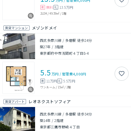
万円
/
管理費
6,000円
無料
13.5万円
敷
礼
2LDK
/
49.59㎡
/
1階
メゾンドメイ
賃貸マンション
西武多摩川線 / 多磨駅 徒歩24分
築27年
/
3階建
東京都府中市浅間町４丁目8-4
5.5
万円
/
管理費
4,000円
11万円
5.5万円
敷
礼
ワンルーム
/
15㎡
/
2階
レオネクストソフィア
賃貸アパート
西武多摩川線 / 多磨駅 徒歩34分
築14年
/
2階建
東京都三鷹市野崎４丁目