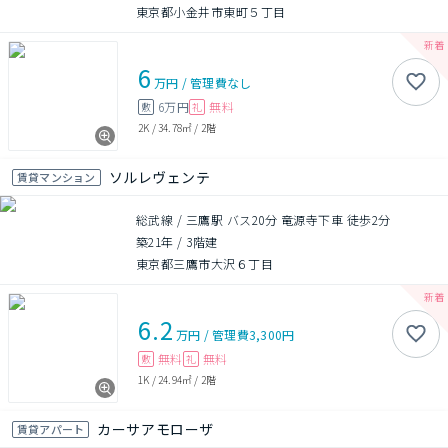
東京都小金井市東町５丁目
6
万円
/
管理費
なし
6万円
無料
敷
礼
2K
/
34.78㎡
/
2階
ソルレヴェンテ
賃貸マンション
総武線 / 三鷹駅 バス20分 竜源寺下車 徒歩2分
築21年
/
3階建
東京都三鷹市大沢６丁目
6.2
万円
/
管理費
3,300円
無料
無料
敷
礼
1K
/
24.94㎡
/
2階
カーサアモローザ
賃貸アパート