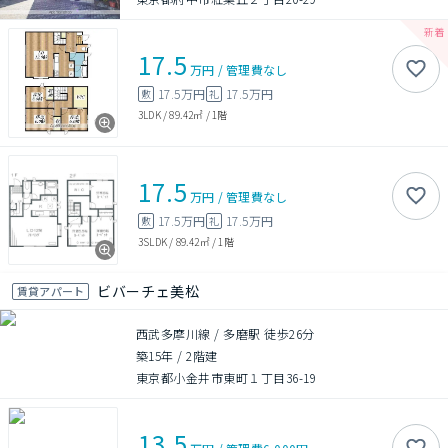
17.5
万円
/
管理費
なし
17.5万円
17.5万円
敷
礼
3LDK
/
89.42㎡
/
1階
17.5
万円
/
管理費
なし
17.5万円
17.5万円
敷
礼
3SLDK
/
89.42㎡
/
1階
ビバーチェ美松
賃貸アパート
西武多摩川線 / 多磨駅 徒歩26分
築15年
/
2階建
東京都小金井市東町１丁目36-19
13.5