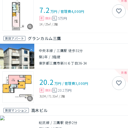
7.2
万円
/
管理費
4,000円
無料
5万円
敷
礼
1K
/
25㎡
/
2階
グランカルム三鷹
賃貸アパート
中央本線 / 三鷹駅 徒歩31分
築1年
/
3階建
東京都三鷹市新川６丁目36-34
20.2
万円
/
管理費
3,000円
無料
20.2万円
敷
礼
3LDK
/
71.32㎡
/
2階
高木ビル
賃貸マンション
総武線 / 三鷹駅 徒歩2分