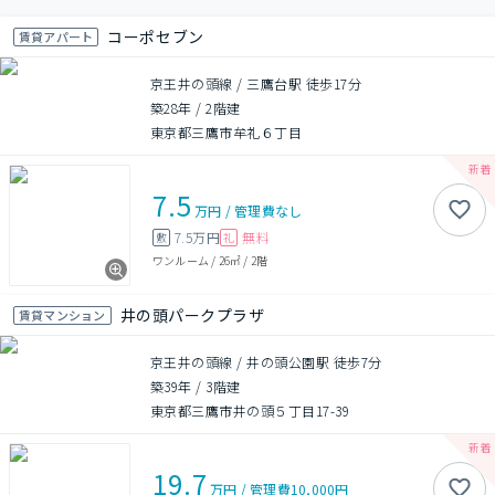
コーポセブン
賃貸アパート
京王井の頭線 / 三鷹台駅 徒歩17分
築28年
/
2階建
東京都三鷹市牟礼６丁目
7.5
万円
/
管理費
なし
7.5万円
無料
敷
礼
ワンルーム
/
26㎡
/
2階
井の頭パークプラザ
賃貸マンション
京王井の頭線 / 井の頭公園駅 徒歩7分
築39年
/
3階建
東京都三鷹市井の頭５丁目17-39
19.7
万円
/
管理費
10,000円