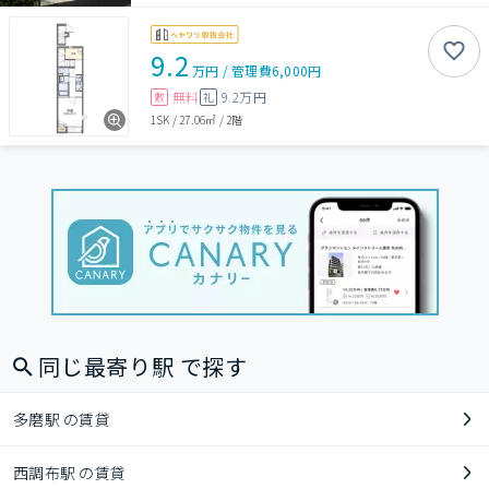
9.2
万円
/
管理費
6,000円
無料
9.2万円
敷
礼
1SK
/
27.06㎡
/
2階
同じ最寄り駅 で探す
多磨駅 の賃貸
西調布駅 の賃貸