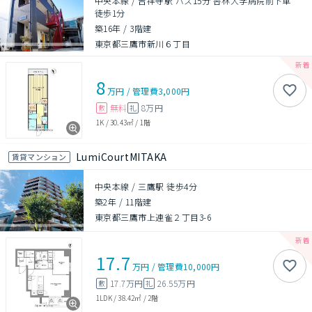
中央本線 / 吉祥寺駅 バス15分 杏林大学病院前下車
徒歩1分
築16年
/
3階建
東京都三鷹市新川６丁目
8
万円
/
管理費
3,000円
無料
8万円
敷
礼
1K
/
30.43㎡
/
1階
LumiCourtMITAKA
賃貸マンション
中央本線 / 三鷹駅 徒歩4分
築2年
/
11階建
東京都三鷹市上連雀２丁目3-6
17.7
万円
/
管理費
10,000円
17.7万円
26.55万円
敷
礼
1LDK
/
38.42㎡
/
2階