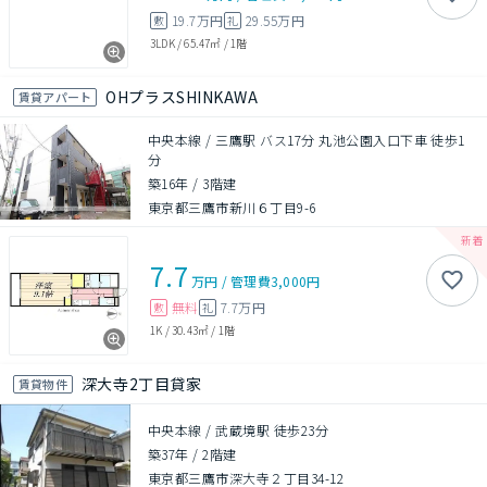
19.7万円
29.55万円
敷
礼
3LDK
/
65.47㎡
/
1階
OHプラスSHINKAWA
賃貸アパート
中央本線 / 三鷹駅 バス17分 丸池公園入口下車 徒歩1
分
築16年
/
3階建
東京都三鷹市新川６丁目9-6
7.7
万円
/
管理費
3,000円
無料
7.7万円
敷
礼
1K
/
30.43㎡
/
1階
深大寺2丁目貸家
賃貸物件
中央本線 / 武蔵境駅 徒歩23分
築37年
/
2階建
東京都三鷹市深大寺２丁目34-12