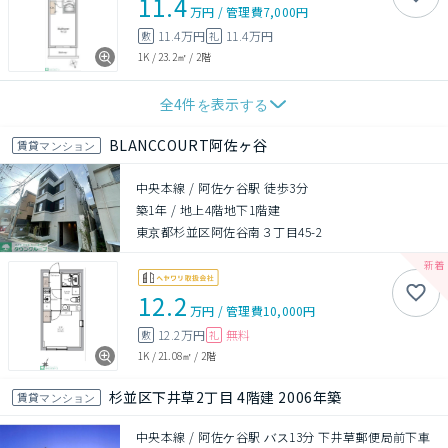
11.4
万円
/
管理費
7,000円
11.4万円
11.4万円
敷
礼
1K
/
23.2㎡
/
2階
全
4
件を表示する
BLANCCOURT阿佐ヶ谷
賃貸マンション
中央本線 / 阿佐ケ谷駅 徒歩3分
築1年
/
地上4階地下1階建
東京都杉並区阿佐谷南３丁目45-2
12.2
万円
/
管理費
10,000円
12.2万円
無料
敷
礼
1K
/
21.08㎡
/
2階
杉並区下井草2丁目 4階建 2006年築
賃貸マンション
中央本線 / 阿佐ケ谷駅 バス13分 下井草郵便局前下車