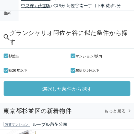
中央線 / 荻窪駅
バス9分 阿佐谷南一丁目下車 徒歩2分
住所
グランシャリオ阿佐ヶ谷
に似た条件から探
す
杉並区
マンション/鉄骨
築20年以下
駅徒歩5分以下
選択した条件から探す
東京都杉並区の新着物件
もっと見る
ルーブル芦花公園
賃貸マンション