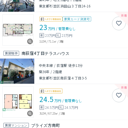
東京都杉並区浜田山３丁目24-16
家賃カード決済可
23
万円
/
管理費
なし
23万円
23万円
敷
礼
1LDK
/
71.1㎡
/
3階
南荻窪4丁目テラスハウス
賃貸物件
中央本線 / 荻窪駅 徒歩13分
築36年
/
2階建
東京都杉並区南荻窪４丁目3-5
24.5
万円
/
管理費
なし
24.5万円
24.5万円
敷
礼
3LDK
/
67.23㎡
/
1階
ブライズ方南町
賃貸マンション