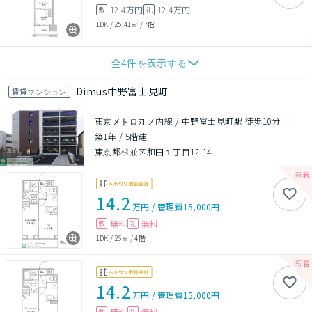
12.4万円
12.4万円
敷
礼
1DK
/
25.41㎡
/
7階
全
4
件を表示する
Dimus中野富士見町
賃貸マンション
東京メトロ丸ノ内線 / 中野富士見町駅 徒歩10分
築1年
/
5階建
東京都杉並区和田１丁目12-14
14.2
万円
/
管理費
15,000円
無料
無料
敷
礼
1DK
/
26㎡
/
4階
14.2
万円
/
管理費
15,000円
無料
無料
敷
礼