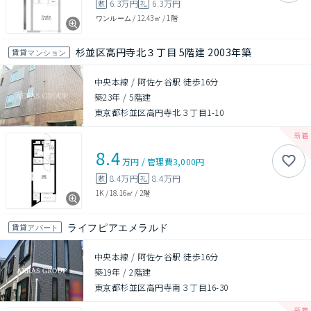
6.3万円
6.3万円
敷
礼
ワンルーム
/
12.43㎡
/
1階
杉並区高円寺北３丁目 5階建 2003年築
賃貸マンション
中央本線 / 阿佐ケ谷駅 徒歩16分
築23年
/
5階建
東京都杉並区高円寺北３丁目1-10
8.4
万円
/
管理費
3,000円
8.4万円
8.4万円
敷
礼
1K
/
18.16㎡
/
2階
ライフピアエメラルド
賃貸アパート
中央本線 / 阿佐ケ谷駅 徒歩16分
築19年
/
2階建
東京都杉並区高円寺南３丁目16-30