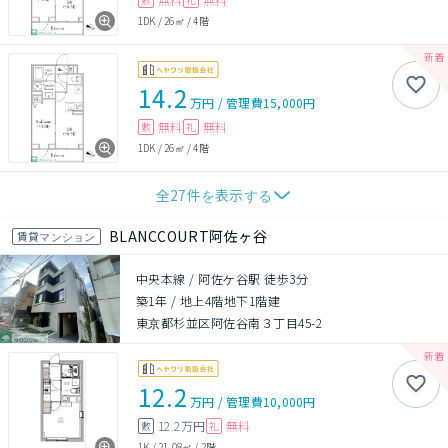
1DK
/
26㎡
/
4階
14.2
万円
/
管理費
15,000円
無料
無料
敷
礼
1DK
/
26㎡
/
4階
全
27
件を表示する
BLANCCOURT阿佐ヶ谷
賃貸マンション
中央本線 / 阿佐ケ谷駅 徒歩3分
築1年
/
地上4階地下1階建
東京都杉並区阿佐谷南３丁目45-2
12.2
万円
/
管理費
10,000円
12.2万円
無料
敷
礼
1K
/
21.08㎡
/
2階