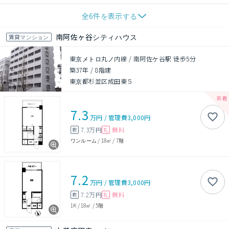
全
6
件を表示する
南阿佐ヶ谷シティハウス
賃貸マンション
東京メトロ丸ノ内線 / 南阿佐ケ谷駅 徒歩5分
築37年
/
8階建
東京都杉並区成田東５
7.3
万円
/
管理費
3,000円
7.3万円
無料
敷
礼
ワンルーム
/
18㎡
/
7階
7.2
万円
/
管理費
3,000円
7.2万円
無料
敷
礼
1K
/
18㎡
/
5階