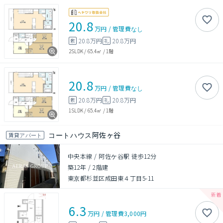
20.8
万円
/
管理費
なし
20.8万円
20.8万円
敷
礼
2SLDK
/
65.4㎡
/
1階
20.8
万円
/
管理費
なし
20.8万円
20.8万円
敷
礼
1SLDK
/
65.4㎡
/
1階
コートハウス阿佐ヶ谷
賃貸アパート
中央本線 / 阿佐ケ谷駅 徒歩12分
築12年
/
2階建
東京都杉並区成田東４丁目5-11
6.3
万円
/
管理費
3,000円