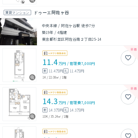
ドゥーエ阿佐ヶ谷
賃貸マンション
中央本線 / 阿佐ケ谷駅 徒歩7分
築19年
/
4階建
東京都杉並区阿佐谷南２丁目25-14
11.4
万円
/
管理費
7,000円
11.4万円
11.4万円
敷
礼
1K
/
22.08㎡
/
1階
14.3
万円
/
管理費
7,000円
14.3万円
14.3万円
敷
礼
1DK
/
35.24㎡
/
1階