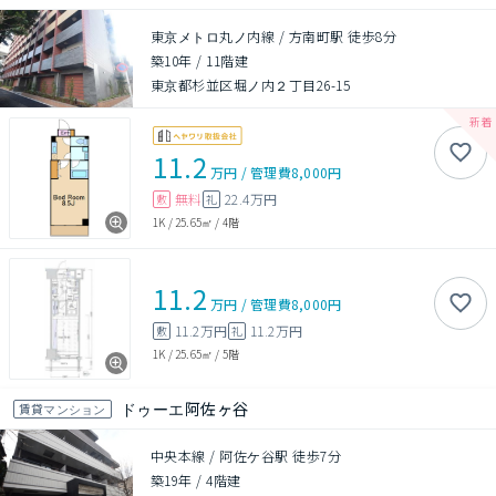
東京メトロ丸ノ内線 / 方南町駅 徒歩8分
築10年
/
11階建
東京都杉並区堀ノ内２丁目26-15
11.2
万円
/
管理費
8,000円
無料
22.4万円
敷
礼
1K
/
25.65㎡
/
4階
11.2
万円
/
管理費
8,000円
11.2万円
11.2万円
敷
礼
1K
/
25.65㎡
/
5階
ドゥーエ阿佐ヶ谷
賃貸マンション
中央本線 / 阿佐ケ谷駅 徒歩7分
築19年
/
4階建