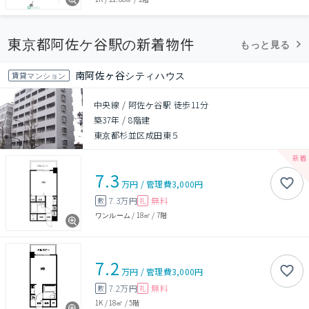
東京都阿佐ケ谷駅の新着物件
もっと見る
南阿佐ヶ谷シティハウス
賃貸マンション
中央線 / 阿佐ケ谷駅 徒歩11分
築37年
/
8階建
東京都杉並区成田東５
7.3
万円
/
管理費
3,000円
7.3万円
無料
敷
礼
ワンルーム
/
18㎡
/
7階
7.2
万円
/
管理費
3,000円
7.2万円
無料
敷
礼
1K
/
18㎡
/
5階