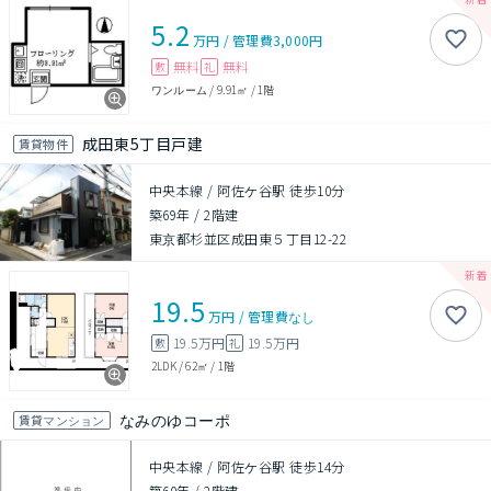
5.2
万円
/
管理費
3,000円
無料
無料
敷
礼
ワンルーム
/
9.91㎡
/
1階
成田東5丁目戸建
賃貸物件
中央本線 / 阿佐ケ谷駅 徒歩10分
築69年
/
2階建
東京都杉並区成田東５丁目12-22
19.5
万円
/
管理費
なし
19.5万円
19.5万円
敷
礼
2LDK
/
62㎡
/
1階
なみのゆコーポ
賃貸マンション
中央本線 / 阿佐ケ谷駅 徒歩14分
築60年
/
2階建