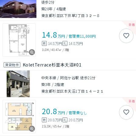
徒歩2分
築20年
/
4階建
東京都杉並区下井草2丁目３２－８
14.8
万円
/
管理費
11,000円
14.8万円
14.8万円
敷
礼
1LDK
/
40.47㎡
/
3階
KoletTerrace杉並本天沼#01
賃貸物件
中央本線 / 阿佐ケ谷駅 徒歩21分
築3年
/
2階建
東京都杉並区本天沼1丁目１４－２１
20.8
万円
/
管理費
なし
20.8万円
20.8万円
敷
礼
1SLDK
/
65.4㎡
/
1階