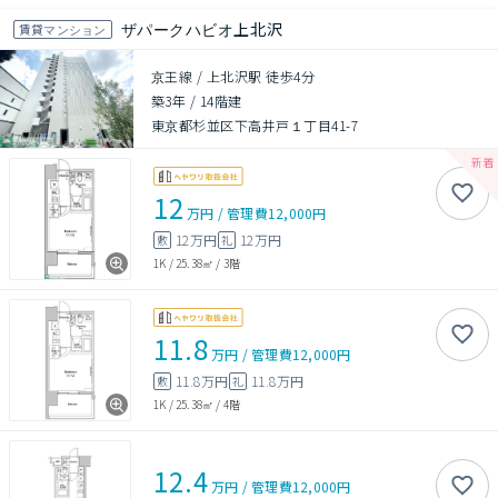
ザパークハビオ上北沢
賃貸マンション
京王線 / 上北沢駅 徒歩4分
築3年
/
14階建
東京都杉並区下高井戸１丁目41-7
12
万円
/
管理費
12,000円
12万円
12万円
敷
礼
1K
/
25.38㎡
/
3階
11.8
万円
/
管理費
12,000円
11.8万円
11.8万円
敷
礼
1K
/
25.38㎡
/
4階
12.4
万円
/
管理費
12,000円