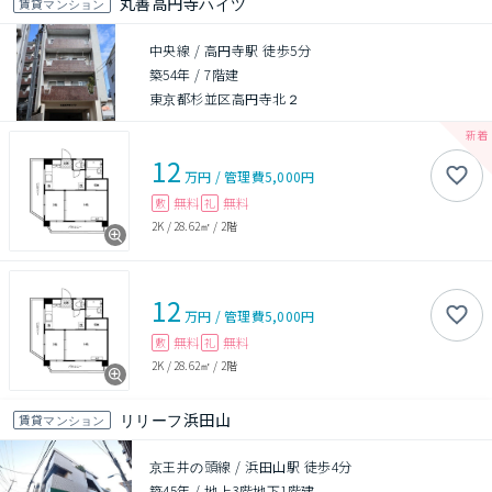
丸善高円寺ハイツ
賃貸マンション
中央線 / 高円寺駅 徒歩5分
築54年
/
7階建
東京都杉並区高円寺北２
12
万円
/
管理費
5,000円
無料
無料
敷
礼
2K
/
28.62㎡
/
2階
12
万円
/
管理費
5,000円
無料
無料
敷
礼
2K
/
28.62㎡
/
2階
リリーフ浜田山
賃貸マンション
京王井の頭線 / 浜田山駅 徒歩4分
築45年
/
地上3階地下1階建