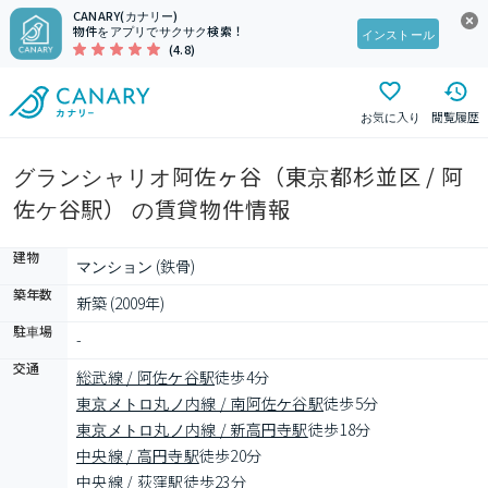
CANARY(カナリー)
物件をアプリでサクサク検索！
インストール
(4.8)
お気に入り
閲覧履歴
グランシャリオ阿佐ヶ谷（東京都杉並区 / 阿
佐ケ谷駅） の賃貸物件情報
建物
マンション (鉄骨)
築年数
新築 (2009年)
駐車場
-
交通
総武線 / 阿佐ケ谷駅
徒歩4分
東京メトロ丸ノ内線 / 南阿佐ケ谷駅
徒歩5分
東京メトロ丸ノ内線 / 新高円寺駅
徒歩18分
中央線 / 高円寺駅
徒歩20分
中央線 / 荻窪駅
徒歩23分