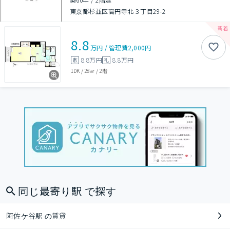
東京都杉並区高円寺北３丁目29-2
8.8
万円
/
管理費
2,000円
8.8万円
8.8万円
敷
礼
1DK
/
28㎡
/
2階
同じ最寄り駅 で探す
阿佐ケ谷駅 の賃貸