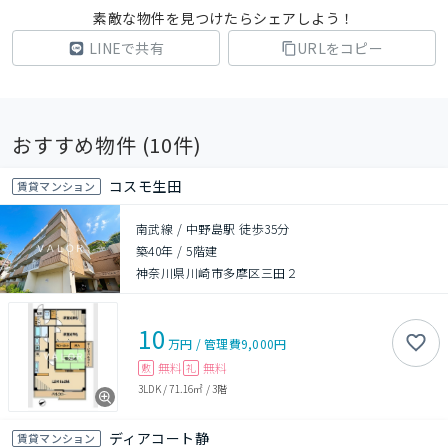
素敵な物件を見つけたらシェアしよう！
LINEで共有
URLをコピー
おすすめ物件 (
10
件)
コスモ生田
賃貸マンション
南武線 / 中野島駅 徒歩35分
築40年
/
5階建
神奈川県川崎市多摩区三田２
10
万円
/
管理費
9,000円
無料
無料
敷
礼
3LDK
/
71.16㎡
/
3階
ディアコート静
賃貸マンション