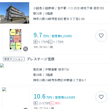
小田急小田原線 / 登戸駅 バス15分 緑地下車 徒歩5分
築31年
/
4階建
神奈川県川崎市宮前区菅生５丁目1-66
9.7
万円
/
管理費
6,000円
9.7万円
9.7万円
敷
礼
3DK
/
60.9㎡
/
2階
プレステージ宮原
賃貸マンション
南武線 / 中野島駅 徒歩7分
築34年
/
3階建
神奈川県川崎市多摩区中野島３丁目6-7
10.6
万円
/
管理費
4,000円
10.6万円
無料
敷
礼
3DK
/
57.71㎡
/
3階