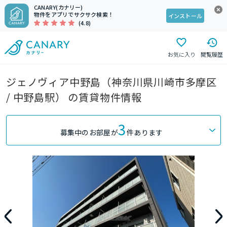
CANARY(カナリー)
物件をアプリでサクサク検索！
インストール
(4.8)
お気に入り
閲覧履歴
ジェノヴィア中野島（神奈川県川崎市多摩区
/ 中野島駅） の賃貸物件情報
3
募集中のお部屋が
件あります