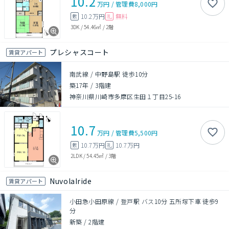
10.2
万円
/
管理費
8,000円
10.2万円
無料
敷
礼
3DK
/
54.46㎡
/
2階
プレシャスコート
賃貸アパート
南武線 / 中野島駅 徒歩10分
築17年
/
3階建
神奈川県川崎市多摩区生田１丁目25-16
10.7
万円
/
管理費
5,500円
10.7万円
10.7万円
敷
礼
2LDK
/
54.45㎡
/
3階
NuvolaIride
賃貸アパート
小田急小田原線 / 登戸駅 バス10分 五所塚下車 徒歩9
分
新築
/
2階建