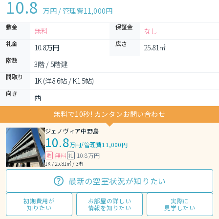
10.8
万円 / 管理費
11,000円
敷金
保証金
無料
なし
礼金
広さ
10.8万円
25.81㎡
階数
3階 / 5階建
間取り
1K (洋8.6帖 / K1.5帖)
向き
西
無料で10秒! カンタンお問い合わせ
ジェノヴィア中野島
10.8
万円
/
管理費11,000円
無料
10.8万円
敷
礼
1K / 25.81㎡ / 3階
最新の空室状況が知りたい
初期費用が
お部屋の詳しい
実際に
知りたい
情報を知りたい
見学したい