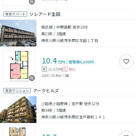
ソレアード生田
賃貸アパート
南武線 / 中野島駅 徒歩10分
築23年
/
3階建
神奈川県川崎市多摩区生田１丁目
10.4
万円
/
管理費
6,000円
10.4万円
無料
敷
礼
2LDK
/
55.48㎡
/
2階
アークヒルズ
賃貸マンション
小田急小田原線 / 登戸駅 徒歩12分
築34年
/
5階建
神奈川県川崎市多摩区登戸新町１４１