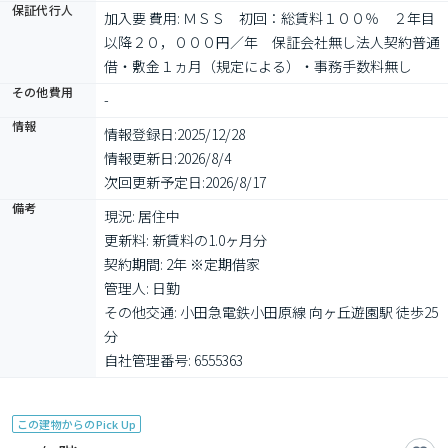
保証代行人
加入要 費用: ＭＳＳ　初回：総賃料１００％　２年目
以降２０，０００円／年　保証会社無し法人契約普通
借・敷金１ヵ月（規定による）・事務手数料無し
その他費用
-
情報
情報登録日:
2025/12/28
情報更新日:
2026/8/4
次回更新予定日:
2026/8/17
備考
現況: 居住中

更新料: 新賃料の1.0ヶ月分

契約期間: 2年 ※定期借家

管理人: 日勤

その他交通: 小田急電鉄小田原線 向ヶ丘遊園駅 徒歩25
分

自社管理番号: 6555363
この建物からのPick Up