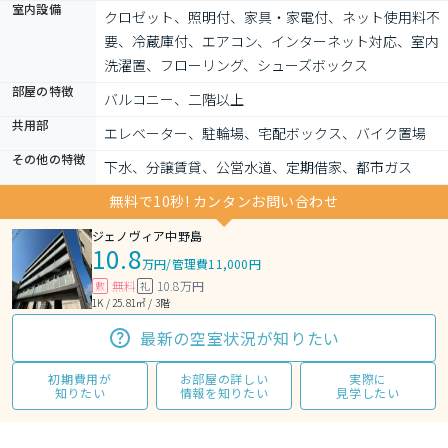
室内設備
クロゼット、照明付、家具・家電付、ネット使用料不
要、冷蔵庫付、エアコン、インターネット対応、室内
洗濯置、フローリング、シューズボックス
部屋の特徴
バルコニー、二階以上
共用部
エレベーター、駐輪場、宅配ボックス、バイク置場
その他の特徴
下水、分譲賃貸、公営水道、定期借家、都市ガス
無料で10秒! カンタンお問い合わせ
ジェノヴィア中野島
10.8
万円
/
管理費11,000円
無料
10.8万円
敷
礼
1K / 25.81㎡ / 3階
最新の空室状況が知りたい
初期費用が
お部屋の詳しい
実際に
知りたい
情報を知りたい
見学したい