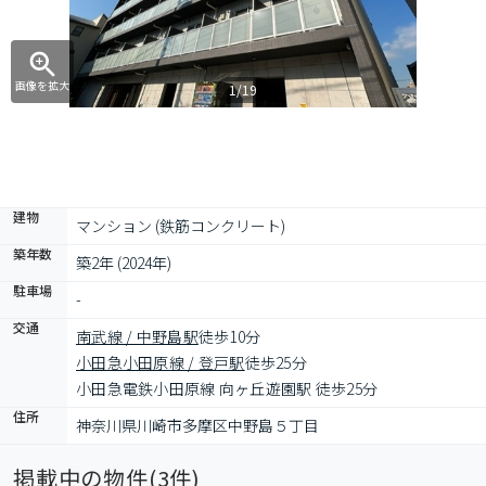
画像を拡大
1/19
建物
マンション (鉄筋コンクリート)
築年数
築2年 (2024年)
駐車場
-
交通
南武線 / 中野島駅
徒歩10分
小田急小田原線 / 登戸駅
徒歩25分
小田急電鉄小田原線 向ヶ丘遊園駅 徒歩25分
住所
神奈川県川崎市多摩区中野島５丁目
掲載中の物件(
3
件)