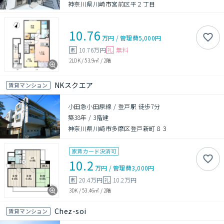
神奈川県川崎市宮前区平２丁目
10.76
万円
/
管理費
5,000円
10.76万円
無料
敷
礼
2LDK
/
53.9㎡
/
2階
NKスクエア
賃貸マンション
小田急小田原線 / 登戸駅 徒歩7分
築38年
/
3階建
神奈川県川崎市多摩区登戸新町８３
家賃カード決済可
10.2
万円
/
管理費
3,000円
20.4万円
10.2万円
敷
礼
3DK
/
53.46㎡
/
2階
Chez-soi
賃貸マンション