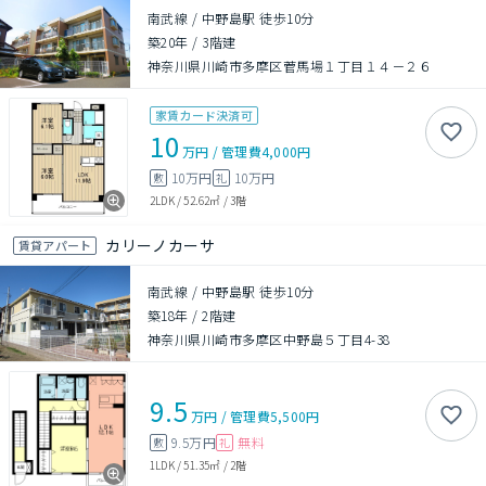
南武線 / 中野島駅 徒歩10分
築20年
/
3階建
神奈川県川崎市多摩区菅馬場１丁目１４－２６
家賃カード決済可
10
万円
/
管理費
4,000円
10万円
10万円
敷
礼
2LDK
/
52.62㎡
/
3階
カリーノカーサ
賃貸アパート
南武線 / 中野島駅 徒歩10分
築18年
/
2階建
神奈川県川崎市多摩区中野島５丁目4-38
9.5
万円
/
管理費
5,500円
9.5万円
無料
敷
礼
1LDK
/
51.35㎡
/
2階