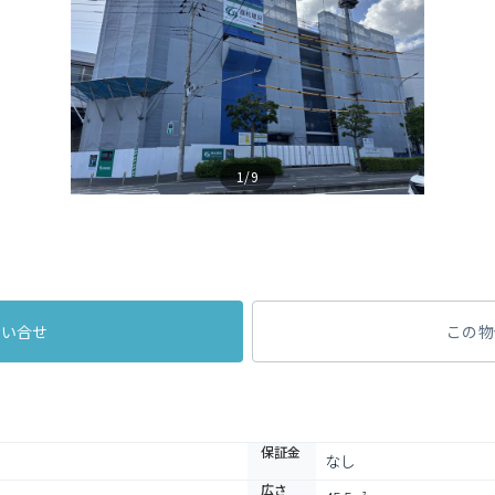
1/9
問い合せ
この物
保証金
なし
広さ