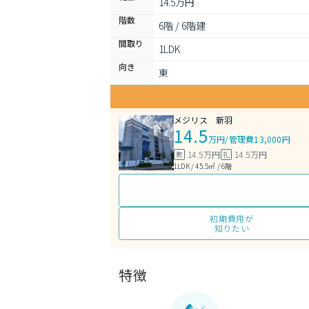
14.5万円
階数
6階 / 6階建
間取り
1LDK 
向き
東
メジリス 新羽
14.5
万円
/
管理費13,000円
14.5万円
14.5万円
敷
礼
1LDK / 45.5㎡ / 6階
初期費用が
知りたい
特徴