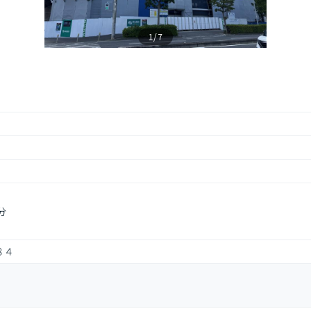
1/7
分
８４