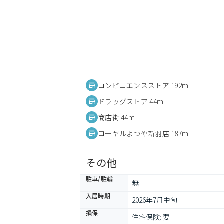
コンビニエンスストア 192m
ドラッグストア 44m
商店街 44m
ローヤルよつや新羽店 187m
その他
駐車/駐輪
無
入居時期
2026年7月中旬
損保
住宅保険: 要