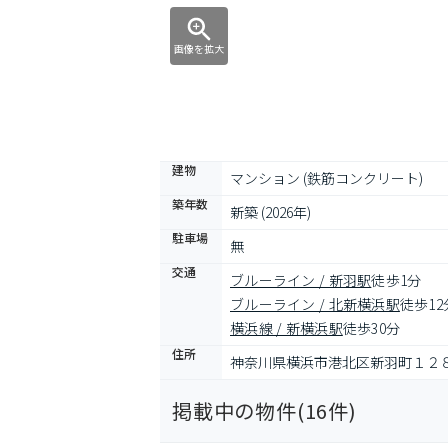
画像を拡大
建物
マンション (鉄筋コンクリート)
築年数
新築 (2026年)
駐車場
無
交通
ブルーライン / 新羽駅
徒歩1分
ブルーライン / 北新横浜駅
徒歩12
横浜線 / 新横浜駅
徒歩30分
住所
神奈川県横浜市港北区新羽町１２
掲載中の物件(
16
件)