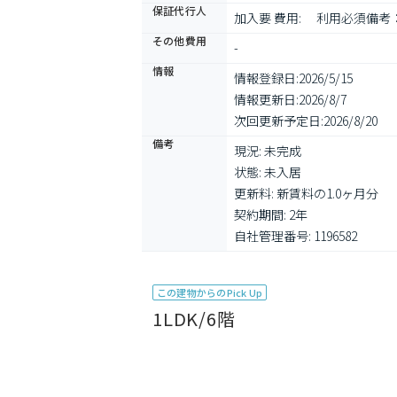
保証代行人
加入要 費用: 　利用必須備
その他費用
-
情報
情報登録日:
2026/5/15
情報更新日:
2026/8/7
次回更新予定日:
2026/8/20
備考
現況: 未完成

状態: 未入居

更新料: 新賃料の1.0ヶ月分

契約期間: 2年

自社管理番号: 1196582
この建物からのPick Up
1LDK/6階