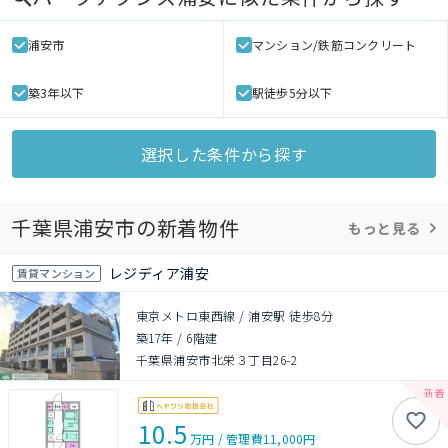
浦安市
マンション/鉄筋コンクリート
築3年以下
駅徒歩5分以下
選択した条件から探す
千葉県浦安市の新着物件
もっと見る
レジディア浦安
賃貸マンション
東京メトロ東西線 / 浦安駅 徒歩8分
築17年
/
6階建
千葉県浦安市北栄３丁目26-2
10.5
万円
/
管理費
11,000円