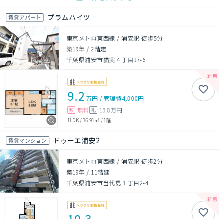
プラムハイツ
賃貸アパート
東京メトロ東西線 / 浦安駅 徒歩5分
築19年
/
2階建
千葉県浦安市猫実４丁目17-6
9.2
万円
/
管理費
4,000円
無料
13.8万円
敷
礼
1LDK
/
36.91㎡
/
1階
ドゥーエ浦安2
賃貸マンション
東京メトロ東西線 / 浦安駅 徒歩2分
築19年
/
11階建
千葉県浦安市当代島１丁目2-4
10.3