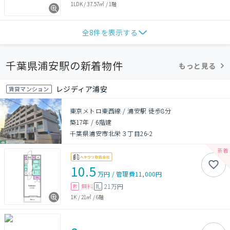
1LDK
/
37.57㎡
/
1階
全
8
件を表示する
千葉県浦安駅の新着物件
もっと見る
レジディア浦安
賃貸マンション
東京メトロ東西線 / 浦安駅 徒歩8分
築17年
/
6階建
千葉県浦安市北栄３丁目26-2
10.5
万円
/
管理費
11,000円
無料
21万円
敷
礼
1K
/
21㎡
/
6階