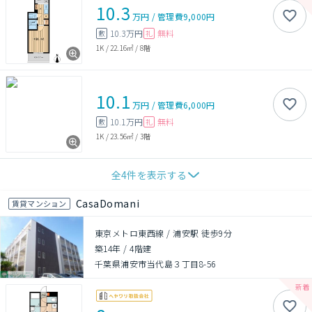
10.3
万円
/
管理費
9,000円
10.3万円
無料
敷
礼
1K
/
22.16㎡
/
8階
10.1
万円
/
管理費
6,000円
10.1万円
無料
敷
礼
1K
/
23.56㎡
/
3階
全
4
件を表示する
CasaDomani
賃貸マンション
東京メトロ東西線 / 浦安駅 徒歩9分
築14年
/
4階建
千葉県浦安市当代島３丁目8-56