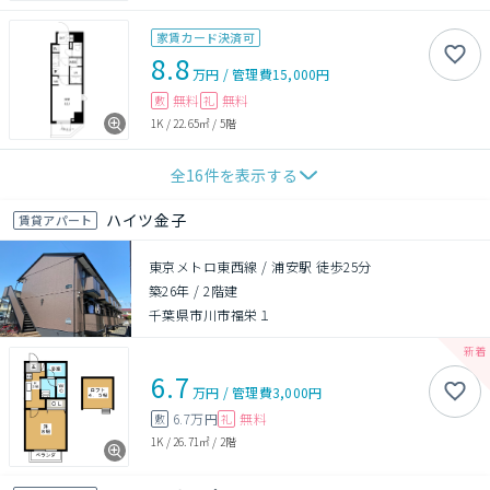
家賃カード決済可
8.8
万円
/
管理費
15,000円
無料
無料
敷
礼
1K
/
22.65㎡
/
5階
全
16
件を表示する
ハイツ金子
賃貸アパート
東京メトロ東西線 / 浦安駅 徒歩25分
築26年
/
2階建
千葉県市川市福栄１
6.7
万円
/
管理費
3,000円
6.7万円
無料
敷
礼
1K
/
26.71㎡
/
2階