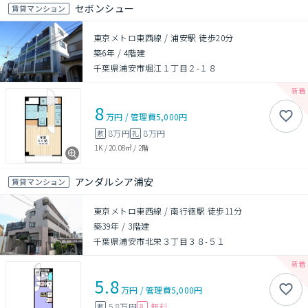
セボンシュー
賃貸マンション
東京メトロ東西線 / 浦安駅 徒歩20分
築6年
/
4階建
千葉県浦安市堀江１丁目２-１８
8
万円
/
管理費
5,000円
8万円
8万円
敷
礼
1K
/
20.08㎡
/
2階
アンダルシア浦安
賃貸マンション
東京メトロ東西線 / 南行徳駅 徒歩11分
築39年
/
3階建
千葉県浦安市北栄３丁目３８-５１
5.8
万円
/
管理費
5,000円
5.8万円
無料
敷
礼