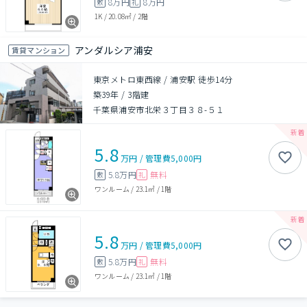
8万円
8万円
敷
礼
1K
/
20.08㎡
/
2階
アンダルシア浦安
賃貸マンション
東京メトロ東西線 / 浦安駅 徒歩14分
築39年
/
3階建
千葉県浦安市北栄３丁目３８-５１
5.8
万円
/
管理費
5,000円
5.8万円
無料
敷
礼
ワンルーム
/
23.1㎡
/
1階
5.8
万円
/
管理費
5,000円
5.8万円
無料
敷
礼
ワンルーム
/
23.1㎡
/
1階