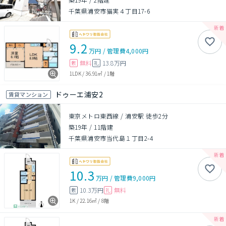
千葉県浦安市猫実４丁目17-6
9.2
万円
/
管理費
4,000円
無料
13.8万円
敷
礼
1LDK
/
36.91㎡
/
1階
ドゥーエ浦安2
賃貸マンション
東京メトロ東西線 / 浦安駅 徒歩2分
築19年
/
11階建
千葉県浦安市当代島１丁目2-4
10.3
万円
/
管理費
9,000円
10.3万円
無料
敷
礼
1K
/
22.16㎡
/
8階