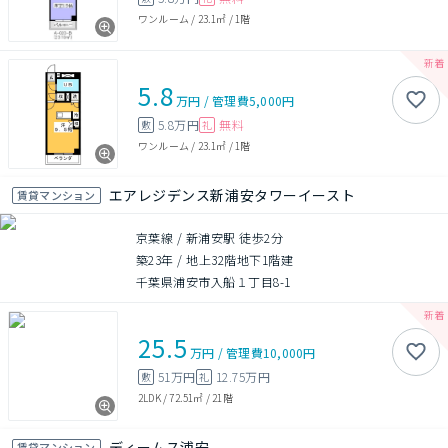
ワンルーム
/
23.1㎡
/
1階
5.8
万円
/
管理費
5,000円
5.8万円
無料
敷
礼
ワンルーム
/
23.1㎡
/
1階
エアレジデンス新浦安タワーイースト
賃貸マンション
京葉線 / 新浦安駅 徒歩2分
築23年
/
地上32階地下1階建
千葉県浦安市入船１丁目8-1
25.5
万円
/
管理費
10,000円
51万円
12.75万円
敷
礼
2LDK
/
72.51㎡
/
21階
ディームス浦安
賃貸マンション