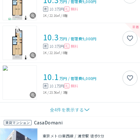
万円
/
管理費
9,000円
10.3万円
無料
敷
礼
1K
/
22.16㎡
/
8階
10.3
万円
/
管理費
9,000円
10.3万円
無料
敷
礼
1K
/
22.16㎡
/
8階
10.1
万円
/
管理費
6,000円
10.1万円
無料
敷
礼
1K
/
23.56㎡
/
3階
全
4
件を表示する
CasaDomani
賃貸マンション
東京メトロ東西線 / 浦安駅 徒歩9分