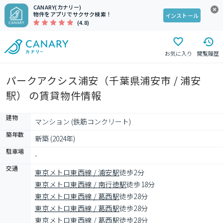
CANARY(カナリー)
物件をアプリでサクサク検索！
インストール
(4.8)
お気に入り
閲覧履歴
パークアクシス浦安（千葉県浦安市 / 浦安
駅） の賃貸物件情報
建物
マンション (鉄筋コンクリート)
築年数
新築 (2024年)
駐車場
-
交通
東京メトロ東西線 / 浦安駅
徒歩2分
東京メトロ東西線 / 南行徳駅
徒歩18分
東京メトロ東西線 / 葛西駅
徒歩28分
東京メトロ東西線 / 葛西駅
徒歩28分
東京メトロ東西線 / 葛西駅
徒歩28分