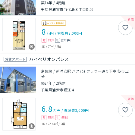
築14年
/
4階建
千葉県浦安市当代島３丁目8-56
8
万円
/
管理費
3,000円
無料
8万円
敷
礼
1K
/
27㎡
/
2階
ハイペリオンパレス
賃貸アパート
京葉線 / 新浦安駅 バス7分 フラワー通り下車 徒歩12
分
築24年
/
2階建
千葉県浦安市堀江４
6.8
万円
/
管理費
3,000円
無料
無料
敷
礼
1K
/
22.44㎡
/
2階