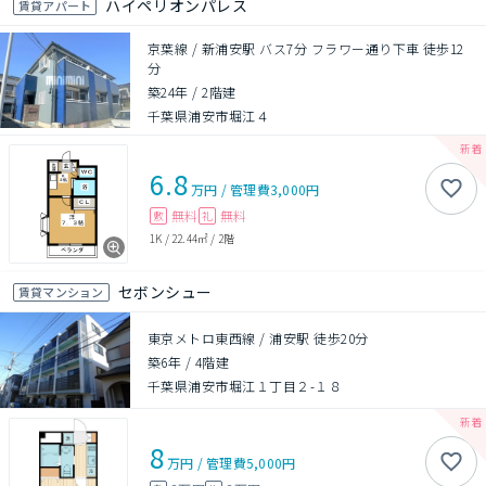
ハイペリオンパレス
賃貸アパート
京葉線 / 新浦安駅 バス7分 フラワー通り下車 徒歩12
分
築24年
/
2階建
千葉県浦安市堀江４
6.8
万円
/
管理費
3,000円
無料
無料
敷
礼
1K
/
22.44㎡
/
2階
セボンシュー
賃貸マンション
東京メトロ東西線 / 浦安駅 徒歩20分
築6年
/
4階建
千葉県浦安市堀江１丁目２-１８
8
万円
/
管理費
5,000円