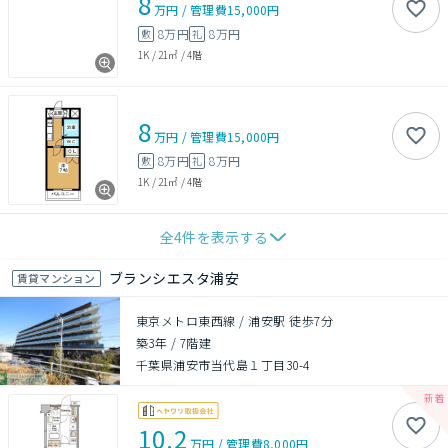
8
万円
/
管理費
15,000円
8万円
8万円
敷
礼
1K
/
21㎡
/
4階
8
万円
/
管理費
15,000円
8万円
8万円
敷
礼
1K
/
21㎡
/
4階
全
4
件を表示する
ブランシエスタ浦安
賃貸マンション
東京メトロ東西線 / 浦安駅 徒歩7分
築3年
/
7階建
千葉県浦安市当代島１丁目30-4
10.2
万円
/
管理費
8,000円