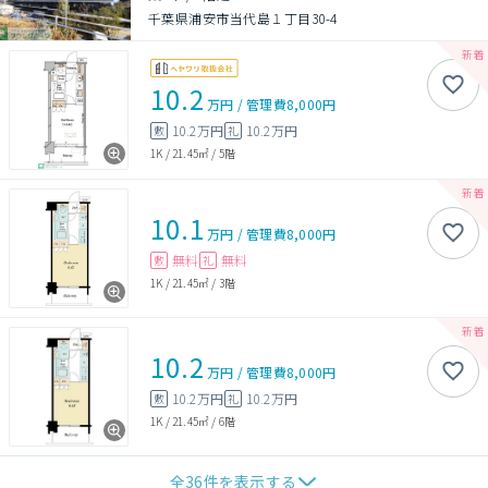
千葉県浦安市当代島１丁目30-4
10.2
万円
/
管理費
8,000円
10.2万円
10.2万円
敷
礼
1K
/
21.45㎡
/
5階
10.1
万円
/
管理費
8,000円
無料
無料
敷
礼
1K
/
21.45㎡
/
3階
10.2
万円
/
管理費
8,000円
10.2万円
10.2万円
敷
礼
1K
/
21.45㎡
/
6階
全
36
件を表示する