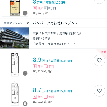
8
万円
/
管理費
3,000円
無料
8万円
敷
礼
1K
/
27㎡
/
2階
アーバンパーク南行徳レジデンス
賃貸マンション
東京メトロ東西線 / 浦安駅 徒歩16分
築4年
/
7階建
千葉県市川市南行徳3丁目７－７
8.9
万円
/
管理費
15,000円
無料
無料
敷
礼
1K
/
22.26㎡
/
7階
8.7
万円
/
管理費
15,000円
無料
無料
敷
礼
1K
/
22.26㎡
/
6階