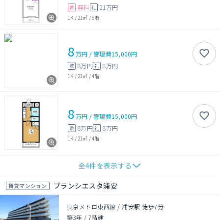
無料
21万円
敷
礼
1K
/
21㎡
/
6階
8
万円
/
管理費
15,000円
8万円
8万円
敷
礼
1K
/
21㎡
/
4階
8
万円
/
管理費
15,000円
8万円
8万円
敷
礼
1K
/
21㎡
/
4階
全
4
件を表示する
ブランシエスタ浦安
賃貸マンション
東京メトロ東西線 / 浦安駅 徒歩7分
築3年
/
7階建