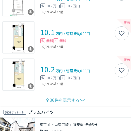
10.2万円
10.2万円
敷
礼
1K
/
21.45㎡
/
5階
10.1
万円
/
管理費
8,000円
無料
無料
敷
礼
1K
/
21.45㎡
/
3階
10.2
万円
/
管理費
8,000円
10.2万円
10.2万円
敷
礼
1K
/
21.45㎡
/
6階
全
36
件を表示する
プラムハイツ
賃貸アパート
東京メトロ東西線 / 浦安駅 徒歩5分
築19年
/
2階建