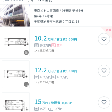
東京メトロ東西線 / 浦安駅 徒歩6分
築4年
/
4階建
千葉県浦安市当代島２丁目11-13
10.2
万円
/
管理費
6,000円
10.2万円
無料
敷
礼
1K
/
23.63㎡
/
2階
12.2
万円
/
管理費
6,000円
12.2万円
12.2万円
敷
礼
1K
/
23.63㎡
/
3階
15
万円
/
管理費
10,000円
15万円
15万円
敷
礼