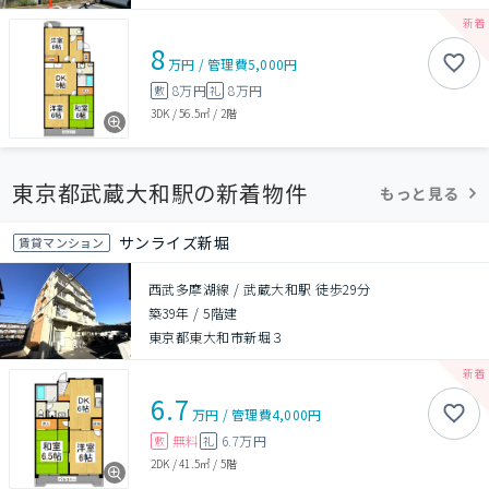
8
万円
/
管理費
5,000円
8万円
8万円
敷
礼
3DK
/
56.5㎡
/
2階
東京都武蔵大和駅の新着物件
もっと見る
サンライズ新堀
賃貸マンション
西武多摩湖線 / 武蔵大和駅 徒歩29分
築39年
/
5階建
東京都東大和市新堀３
6.7
万円
/
管理費
4,000円
無料
6.7万円
敷
礼
2DK
/
41.5㎡
/
5階