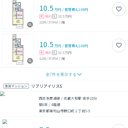
10.5
万円
/
管理費
4,100円
無料
10.5万円
敷
礼
1LDK
/
37.97㎡
/
1階
10.5
万円
/
管理費
4,100円
無料
10.5万円
敷
礼
1LDK
/
37.97㎡
/
1階
全
7
件を表示する
リブリアイリスS
賃貸マンション
西武多摩湖線 / 武蔵大和駅 徒歩18分
築8年
/
4階建
東京都東村山市野口町２丁目5-5