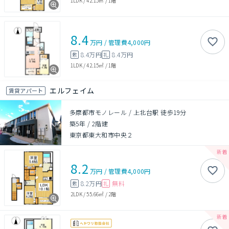
1LDK
/
42.15㎡
/
1階
8.4
万円
/
管理費
4,000円
8.4万円
8.4万円
敷
礼
1LDK
/
42.15㎡
/
1階
エルフェイム
賃貸アパート
多摩都市モノレール / 上北台駅 徒歩19分
築5年
/
2階建
東京都東大和市中央２
8.2
万円
/
管理費
4,000円
8.2万円
無料
敷
礼
2LDK
/
55.66㎡
/
2階