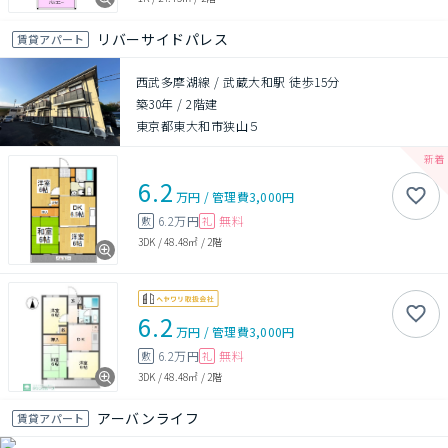
リバーサイドパレス
賃貸アパート
西武多摩湖線 / 武蔵大和駅 徒歩15分
築30年
/
2階建
東京都東大和市狭山５
6.2
万円
/
管理費
3,000円
6.2万円
無料
敷
礼
3DK
/
48.48㎡
/
2階
6.2
万円
/
管理費
3,000円
6.2万円
無料
敷
礼
3DK
/
48.48㎡
/
2階
アーバンライフ
賃貸アパート