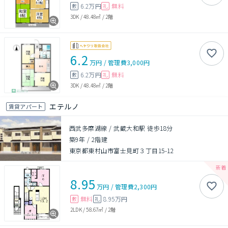
6.2万円
無料
敷
礼
3DK
/
48.48㎡
/
2階
6.2
万円
/
管理費
3,000円
6.2万円
無料
敷
礼
3DK
/
48.48㎡
/
2階
エテルノ
賃貸アパート
西武多摩湖線 / 武蔵大和駅 徒歩18分
築9年
/
2階建
東京都東村山市富士見町３丁目15-12
8.95
万円
/
管理費
2,300円
無料
8.95万円
敷
礼
2LDK
/
58.67㎡
/
2階