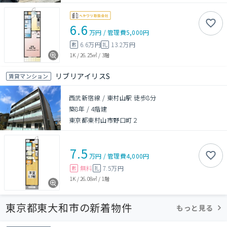
6.6
万円
/
管理費
5,000円
6.6万円
13.2万円
敷
礼
1K
/
26.25㎡
/
3階
リブリアイリスS
賃貸マンション
西武新宿線 / 東村山駅 徒歩8分
築8年
/
4階建
東京都東村山市野口町２
7.5
万円
/
管理費
4,000円
無料
7.5万円
敷
礼
1K
/
26.08㎡
/
1階
東京都東大和市の新着物件
もっと見る