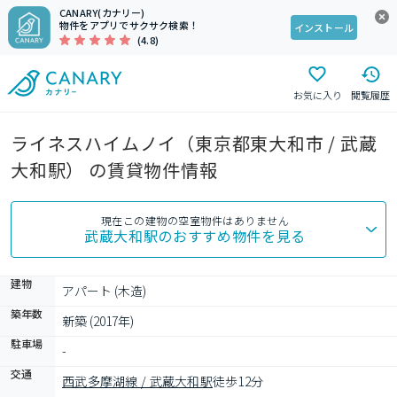
CANARY(カナリー)
物件をアプリでサクサク検索！
インストール
(4.8)
お気に入り
閲覧履歴
ライネスハイムノイ（東京都東大和市 / 武蔵
大和駅） の賃貸物件情報
現在この建物の空室物件はありません
武蔵大和駅
のおすすめ物件を見る
建物
アパート (木造)
築年数
新築 (2017年)
駐車場
-
交通
西武多摩湖線 / 武蔵大和駅
徒歩12分