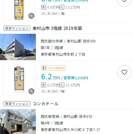
6.6万円
13.2万円
敷
礼
1K
/
26.25㎡
/
3階
東村山市 3階建 2019年築
賃貸マンション
西武国分寺線 / 東村山駅 徒歩6分
築7年
/
3階建
東京都東村山市本町２丁目
6.2
万円
/
管理費
5,000円
6.2万円
12.4万円
敷
礼
1K
/
26.25㎡
/
3階
コンカドール
賃貸マンション
西武新宿線 / 東村山駅 徒歩6分
築4年
/
3階建
東京都東村山市久米川町４丁目7-17