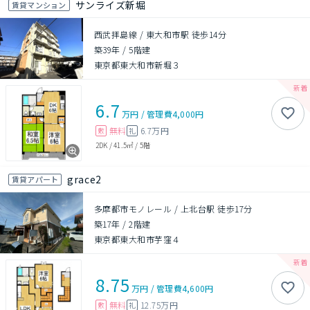
サンライズ新堀
賃貸マンション
西武拝島線 / 東大和市駅 徒歩14分
築39年
/
5階建
東京都東大和市新堀３
6.7
万円
/
管理費
4,000円
無料
6.7万円
敷
礼
2DK
/
41.5㎡
/
5階
grace2
賃貸アパート
多摩都市モノレール / 上北台駅 徒歩17分
築17年
/
2階建
東京都東大和市芋窪４
8.75
万円
/
管理費
4,600円
無料
12.75万円
敷
礼