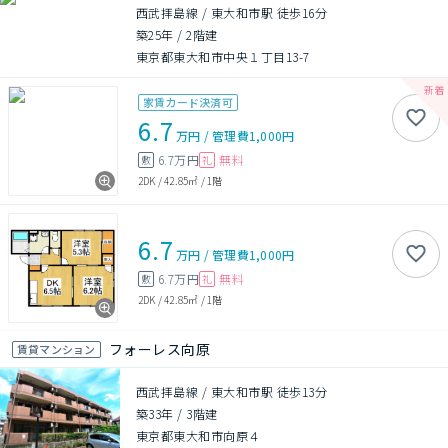
西武拝島線 / 東大和市駅 徒歩16分
築25年
/
2階建
東京都東大和市中央１丁目13-7
家賃カード決済可
6.7
万円
/
管理費
1,000円
6.7万円
無料
敷
礼
2DK
/
42.85㎡
/
1階
6.7
万円
/
管理費
1,000円
6.7万円
無料
敷
礼
2DK
/
42.85㎡
/
1階
フォーレス向原
賃貸マンション
西武拝島線 / 東大和市駅 徒歩13分
築33年
/
3階建
東京都東大和市向原４