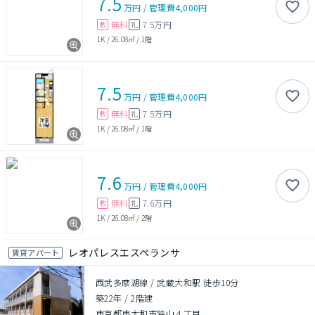
7.5
万円
/
管理費
4,000円
無料
7.5万円
敷
礼
1K
/
26.08㎡
/
1階
7.5
万円
/
管理費
4,000円
無料
7.5万円
敷
礼
1K
/
26.08㎡
/
1階
7.6
万円
/
管理費
4,000円
無料
7.6万円
敷
礼
1K
/
26.08㎡
/
2階
レオパレスエスペランサ
賃貸アパート
西武多摩湖線 / 武蔵大和駅 徒歩10分
築22年
/
2階建
東京都東大和市狭山４丁目