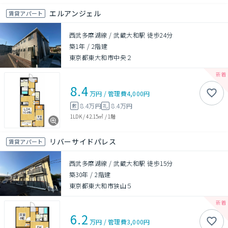
エルアンジェル
賃貸アパート
西武多摩湖線 / 武蔵大和駅 徒歩24分
築1年
/
2階建
東京都東大和市中央２
8.4
万円
/
管理費
4,000円
8.4万円
8.4万円
敷
礼
1LDK
/
42.15㎡
/
1階
リバーサイドパレス
賃貸アパート
西武多摩湖線 / 武蔵大和駅 徒歩15分
築30年
/
2階建
東京都東大和市狭山５
6.2
万円
/
管理費
3,000円