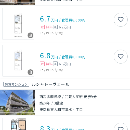
6.7
万円
/
管理費
6,000円
無料
6.7万円
敷
礼
1K
/
19.87㎡
/
2階
6.8
万円
/
管理費
6,000円
無料
6.8万円
敷
礼
1K
/
19.87㎡
/
2階
ルシャトーヴェール
賃貸マンション
西武多摩湖線 / 武蔵大和駅 徒歩9分
築24年
/
3階建
東京都東大和市清水４丁目
8.3
万円
/
管理費
3,000円