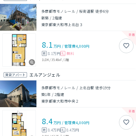
多摩都市モノレール / 桜街道駅 徒歩6分
新築
/
2階建
東京都東大和市上北台３
8.1
万円
/
管理費
4,000円
8.1万円
無料
敷
礼
1LDK
/
35.48㎡
/
1階
エルアンジェル
賃貸アパート
多摩都市モノレール / 上北台駅 徒歩19分
築1年
/
2階建
東京都東大和市中央２
8.4
万円
/
管理費
4,000円
8.4万円
8.4万円
敷
礼