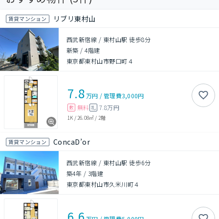
リブリ東村山
賃貸マンション
西武新宿線 / 東村山駅 徒歩8分
新築
/
4階建
東京都東村山市野口町４
7.8
万円
/
管理費
3,000円
無料
7.8万円
敷
礼
1K
/
26.08㎡
/
2階
ConcaD’or
賃貸マンション
西武新宿線 / 東村山駅 徒歩6分
築4年
/
3階建
東京都東村山市久米川町４
6.6
万円
/
管理費
5,000円