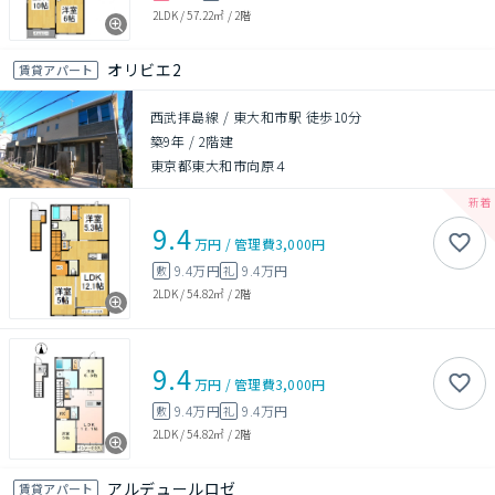
2LDK
/
57.22㎡
/
2階
オリビエ2
賃貸アパート
西武拝島線 / 東大和市駅 徒歩10分
築9年
/
2階建
東京都東大和市向原４
9.4
万円
/
管理費
3,000円
9.4万円
9.4万円
敷
礼
2LDK
/
54.82㎡
/
2階
9.4
万円
/
管理費
3,000円
9.4万円
9.4万円
敷
礼
2LDK
/
54.82㎡
/
2階
アルデュールロゼ
賃貸アパート