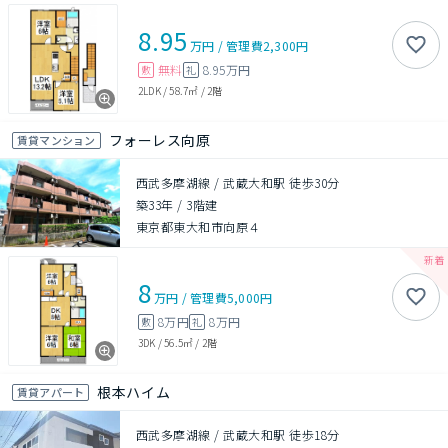
8.95
万円
/
管理費
2,300円
無料
8.95万円
敷
礼
2LDK
/
58.7㎡
/
2階
フォーレス向原
賃貸マンション
西武多摩湖線 / 武蔵大和駅 徒歩30分
築33年
/
3階建
東京都東大和市向原４
8
万円
/
管理費
5,000円
8万円
8万円
敷
礼
3DK
/
56.5㎡
/
2階
根本ハイム
賃貸アパート
西武多摩湖線 / 武蔵大和駅 徒歩18分