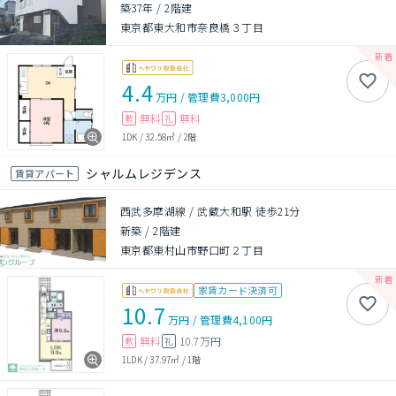
築37年
/
2階建
東京都東大和市奈良橋３丁目
4.4
万円
/
管理費
3,000円
無料
無料
敷
礼
1DK
/
32.58㎡
/
2階
シャルムレジデンス
賃貸アパート
西武多摩湖線 / 武蔵大和駅 徒歩21分
新築
/
2階建
東京都東村山市野口町２丁目
家賃カード決済可
10.7
万円
/
管理費
4,100円
無料
10.7万円
敷
礼
1LDK
/
37.97㎡
/
1階