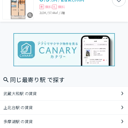
無料
無料
敷
礼
2LDK
/
57.44㎡
/
1階
同じ最寄り駅 で探す
武蔵大和駅 の賃貸
上北台駅 の賃貸
多摩湖駅 の賃貸