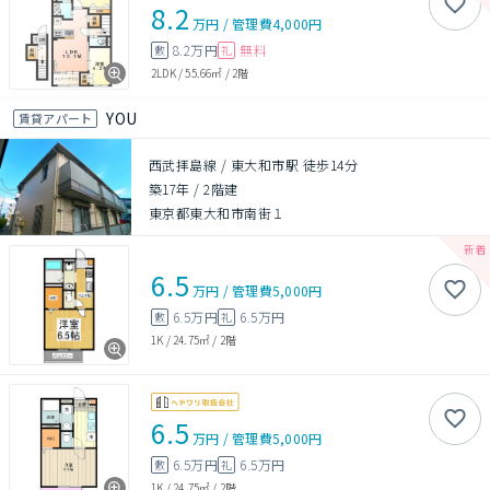
8.2
万円
/
管理費
4,000円
8.2万円
無料
敷
礼
2LDK
/
55.66㎡
/
2階
YOU
賃貸アパート
西武拝島線 / 東大和市駅 徒歩14分
築17年
/
2階建
東京都東大和市南街１
6.5
万円
/
管理費
5,000円
6.5万円
6.5万円
敷
礼
1K
/
24.75㎡
/
2階
6.5
万円
/
管理費
5,000円
6.5万円
6.5万円
敷
礼
1K
/
24.75㎡
/
2階