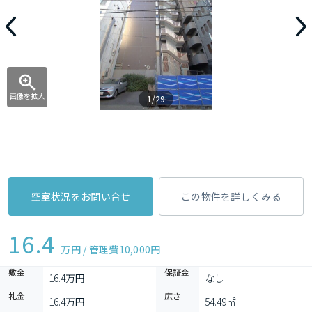
画像を拡大
1/29
空室状況をお問い合せ
この物件を詳しくみる
16.4
万円 / 管理費
10,000円
敷金
保証金
16.4万円
なし
礼金
広さ
16.4万円
54.49㎡