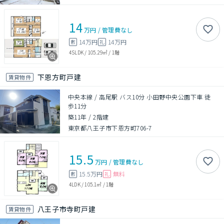
14
万円
/
管理費
なし
14万円
14万円
敷
礼
4SLDK
/
105.29㎡
/
1階
下恩方町戸建
賃貸物件
中央本線 / 高尾駅 バス10分 小田野中央公園下車 徒
歩11分
築11年
/
2階建
東京都八王子市下恩方町706-7
15.5
万円
/
管理費
なし
15.5万円
無料
敷
礼
4LDK
/
105.1㎡
/
1階
八王子市寺町戸建
賃貸物件