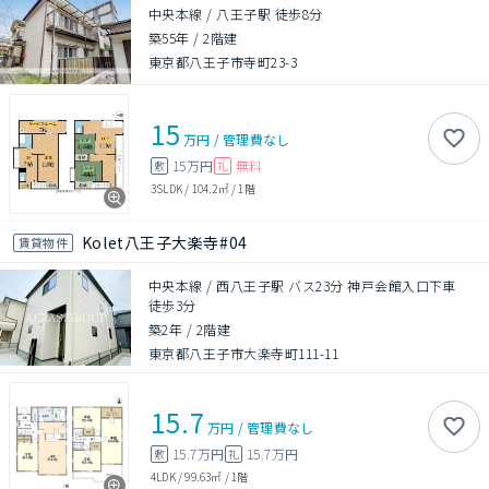
中央本線 / 八王子駅 徒歩8分
築55年
/
2階建
東京都八王子市寺町23-3
15
万円
/
管理費
なし
15万円
無料
敷
礼
3SLDK
/
104.2㎡
/
1階
Kolet八王子大楽寺#04
賃貸物件
中央本線 / 西八王子駅 バス23分 神戸会館入口下車
徒歩3分
築2年
/
2階建
東京都八王子市大楽寺町111-11
15.7
万円
/
管理費
なし
15.7万円
15.7万円
敷
礼
4LDK
/
99.63㎡
/
1階