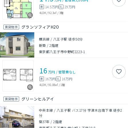
14.5万円
29万円
敷
礼
4LDK
/
92.3㎡
/
3階
グランソフィアH2O
賃貸物件
横浜線 / 八王子駅 徒歩50分
新築
/
2階建
東京都八王子市中野町2223-1
16
万円
/
管理費
なし
16万円
16万円
敷
礼
4LDK
/
91.08㎡
/
1階
グリーンヒルアイ
賃貸物件
中央本線 / 八王子駅 バス17分 宇津木台南下車 徒歩2
分
築37年
/
2階建
東京都八王子市久保山町１丁目23-8