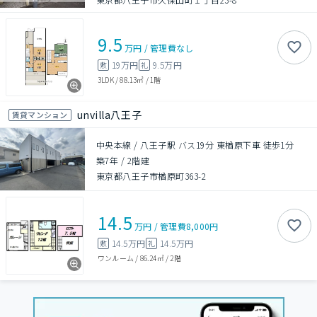
9.5
万円
/
管理費
なし
19万円
9.5万円
敷
礼
3LDK
/
88.13㎡
/
1階
unvilla八王子
賃貸マンション
中央本線 / 八王子駅 バス19分 東楢原下車 徒歩1分
築7年
/
2階建
東京都八王子市楢原町363-2
14.5
万円
/
管理費
8,000円
14.5万円
14.5万円
敷
礼
ワンルーム
/
86.24㎡
/
2階