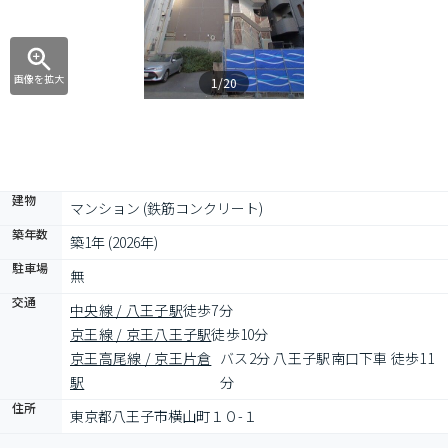
画像を拡大
1/20
建物
マンション (鉄筋コンクリート)
築年数
築1年 (2026年)
駐車場
無
交通
中央線 / 八王子駅
徒歩7分
京王線 / 京王八王子駅
徒歩10分
京王高尾線 / 京王片倉
バス2分 八王子駅南口下車 徒歩11
駅
分
住所
東京都八王子市横山町１０-１