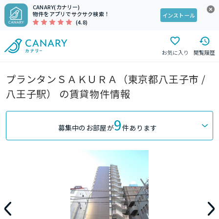
CANARY(カナリー)
物件をアプリでサクサク検索！
インストール
(4.8)
お気に入り
閲覧履歴
プランタンＳＡＫＵＲＡ（東京都八王子市 /
八王子駅） の賃貸物件情報
9
募集中のお部屋が
件あります