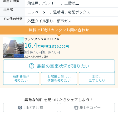
部屋の特徴
角住戸、バルコニー、二階以上
共用部
エレベーター、駐輪場、宅配ボックス
その他の特徴
外壁タイル張り、都市ガス
無料で10秒! カンタンお問い合わせ
プランタンＳＡＫＵＲＡ
16.4
万円
/
管理費10,000円
16.4万円
16.4万円
敷
礼
2LDK / 54.49㎡ / 5階
最新の空室状況が知りたい
初期費用が
お部屋の詳しい
実際に
知りたい
情報を知りたい
見学したい
素敵な物件を見つけたらシェアしよう！
LINEで共有
URLをコピー