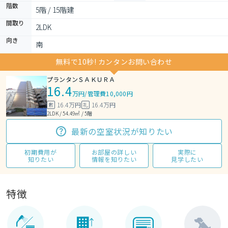
階数
5階 / 15階建
間取り
2LDK 
向き
南
無料で10秒! カンタンお問い合わせ
プランタンＳＡＫＵＲＡ
16.4
万円
/
管理費10,000円
16.4万円
16.4万円
敷
礼
2LDK / 54.49㎡ / 5階
最新の空室状況が知りたい
初期費用が
お部屋の詳しい
実際に
知りたい
情報を知りたい
見学したい
特徴