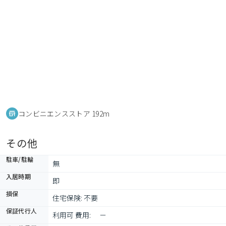
コンビニエンスストア 192m
その他
駐車/駐輪
無
入居時期
即
損保
住宅保険: 不要
保証代行人
利用可 費用: 　－