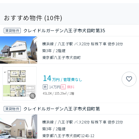
おすすめ物件 (
10
件)
クレイドルガーデン八王子市犬目町第35
賃貸物件
横浜線 / 八王子駅 バス28分 桜株下車 徒歩16分
築3年
/
2階建
東京都八王子市犬目町
14
万円
/
管理費
なし
14万円
無料
敷
礼
4SLDK
/
105.29㎡
/
1階
クレイドルガーデン八王子市犬目町第
賃貸物件
横浜線 / 八王子駅 バス26分 桜株下車 徒歩15分
築3年
/
2階建
東京都八王子市犬目町1248-12