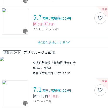
5.7
万円
/
管理費
4,000円
無料
無料
敷
礼
ワンルーム
/
18㎡
/
2階
全
18
件を表示する
プリマルージュ草加
賃貸アパート
東武伊勢崎線 / 草加駅 徒歩11分
築6年
/
2階建
埼玉県草加市氷川町2173-35
7.1
万円
/
管理費
3,000円
7.1万円
無料
敷
礼
1K
/
23.4㎡
/
1階