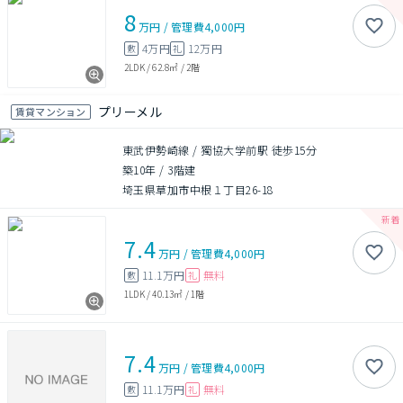
8
万円
/
管理費
4,000円
4万円
12万円
敷
礼
2LDK
/
62.8㎡
/
2階
プリーメル
賃貸マンション
東武伊勢崎線 / 獨協大学前駅 徒歩15分
築10年
/
3階建
埼玉県草加市中根１丁目26-18
7.4
万円
/
管理費
4,000円
11.1万円
無料
敷
礼
1LDK
/
40.13㎡
/
1階
7.4
万円
/
管理費
4,000円
11.1万円
無料
敷
礼