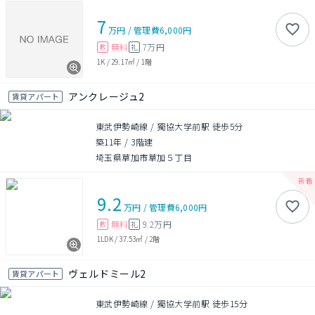
7
万円
/
管理費
6,000円
無料
7万円
敷
礼
1K
/
29.17㎡
/
1階
アンクレージュ2
賃貸アパート
東武伊勢崎線 / 獨協大学前駅 徒歩5分
築11年
/
3階建
埼玉県草加市草加５丁目
9.2
万円
/
管理費
6,000円
無料
9.2万円
敷
礼
1LDK
/
37.53㎡
/
2階
ヴェルドミール2
賃貸アパート
東武伊勢崎線 / 獨協大学前駅 徒歩15分