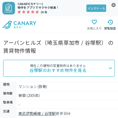
CANARY(カナリー)
物件をアプリでサクサク検索！
インストール
(4.8)
お気に入り
閲覧履歴
アーバンヒルズ（埼玉県草加市 / 谷塚駅） の
賃貸物件情報
現在この建物の空室物件はありません
谷塚駅
のおすすめ物件を見る
建物
マンション (鉄骨)
築年数
新築 (2005年)
駐車場
-
交通
東武伊勢崎線 / 谷塚駅
徒歩16分