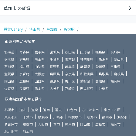
草加市 の賃貸
賃貸Canary
/
埼玉県
/
草加市
/
谷塚駅
/
都道府県から探す
北海道
青森県
岩手県
宮城県
秋田県
山形県
福島県
茨城県
栃木県
群馬県
埼玉県
千葉県
東京都
神奈川県
新潟県
富山県
石川県
福井県
山梨県
長野県
岐阜県
静岡県
愛知県
三重県
滋賀県
京都府
大阪府
兵庫県
奈良県
和歌山県
鳥取県
島根県
岡山県
広島県
山口県
徳島県
香川県
愛媛県
高知県
福岡県
佐賀県
長崎県
熊本県
大分県
宮崎県
鹿児島県
沖縄県
政令指定都市から探す
札幌市
道北
道東
道南
道央
仙台市
さいたま市
東京２３区
東京市部
千葉市
横浜市
川崎市
相模原市
新潟市
静岡市
浜松市
名古屋市
京都市
大阪市
堺市
神戸市
岡山市
広島市
福岡市
北九州市
熊本市