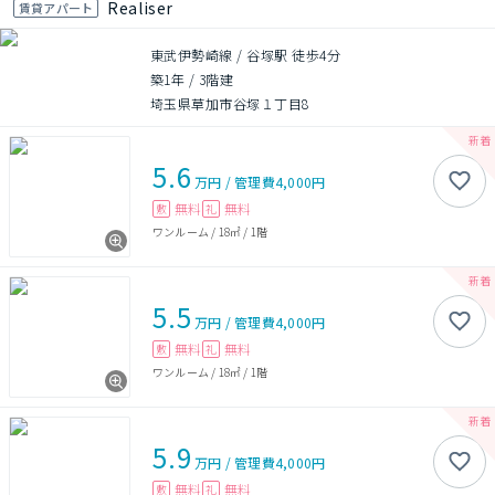
Realiser
賃貸アパート
東武伊勢崎線 / 谷塚駅 徒歩4分
築1年
/
3階建
埼玉県草加市谷塚１丁目8
5.6
万円
/
管理費
4,000円
無料
無料
敷
礼
ワンルーム
/
18㎡
/
1階
5.5
万円
/
管理費
4,000円
無料
無料
敷
礼
ワンルーム
/
18㎡
/
1階
5.9
万円
/
管理費
4,000円
無料
無料
敷
礼