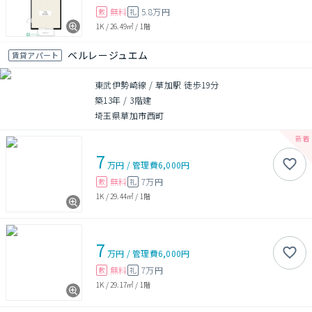
無料
5.8万円
敷
礼
1K
/
26.49㎡
/
1階
ベルレージュエム
賃貸アパート
東武伊勢崎線 / 草加駅 徒歩19分
築13年
/
3階建
埼玉県草加市西町
7
万円
/
管理費
6,000円
無料
7万円
敷
礼
1K
/
29.44㎡
/
1階
7
万円
/
管理費
6,000円
無料
7万円
敷
礼
1K
/
29.17㎡
/
1階