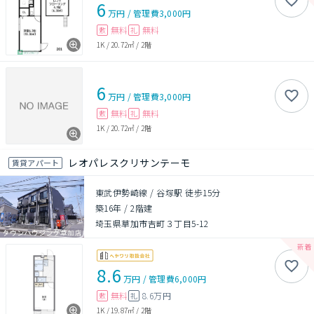
6
万円
/
管理費
3,000円
無料
無料
敷
礼
1K
/
20.72㎡
/
2階
6
万円
/
管理費
3,000円
無料
無料
敷
礼
1K
/
20.72㎡
/
2階
レオパレスクリサンテーモ
賃貸アパート
東武伊勢崎線 / 谷塚駅 徒歩15分
築16年
/
2階建
埼玉県草加市吉町３丁目5-12
8.6
万円
/
管理費
6,000円
無料
8.6万円
敷
礼
1K
/
19.87㎡
/
2階