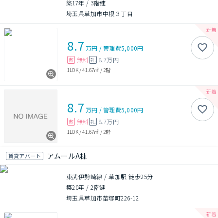
築17年
/
3階建
埼玉県草加市中根３丁目
8.7
万円
/
管理費
5,000円
無料
8.7万円
敷
礼
1LDK
/
41.67㎡
/
2階
8.7
万円
/
管理費
5,000円
無料
8.7万円
敷
礼
1LDK
/
41.67㎡
/
2階
アムールA棟
賃貸アパート
東武伊勢崎線 / 草加駅 徒歩25分
築20年
/
2階建
埼玉県草加市苗塚町226-12