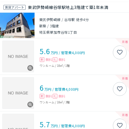
東武伊勢崎線谷塚駅地上3階建て築1年未満
賃貸アパート
東武伊勢崎線 / 谷塚駅 徒歩4分
新築
/
3階建
埼玉県草加市谷塚1丁目
5.6
万円
/
管理費
4,000円
無料
無料
敷
礼
ワンルーム
/
18㎡
/
1階
6
万円
/
管理費
4,000円
無料
無料
敷
礼
ワンルーム
/
18㎡
/
3階
5.7
万円
/
管理費
4,000円