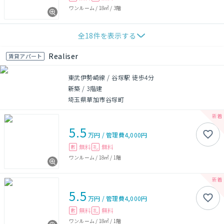
ワンルーム
/
18㎡
/
3階
全
18
件を表示する
Realiser
賃貸アパート
東武伊勢崎線 / 谷塚駅 徒歩4分
新築
/
3階建
埼玉県草加市谷塚町
5.5
万円
/
管理費
4,000円
無料
無料
敷
礼
ワンルーム
/
18㎡
/
1階
5.5
万円
/
管理費
4,000円
無料
無料
敷
礼
ワンルーム
/
18㎡
/
1階