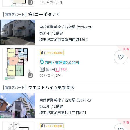
1K
/
26.49㎡
/
1階
第1コーポタナカ
賃貸アパート
東武伊勢崎線 / 谷塚駅 徒歩22分
築37年
/
2階建
埼玉県草加市両新田西町436-1
6
万円
/
管理費
2,000円
6万円
無料
敷
礼
3DK
/
53㎡
/
2階
ウエストハイム草加高砂
賃貸アパート
東武伊勢崎線 / 谷塚駅 徒歩18分
築12年
/
2階建
埼玉県草加市高砂１丁目8-21