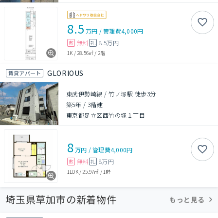
8.5
万円
/
管理費
4,000円
無料
8.5万円
敷
礼
1K
/
28.56㎡
/
2階
GLORIOUS
賃貸アパート
東武伊勢崎線 / 竹ノ塚駅 徒歩3分
築5年
/
3階建
東京都足立区西竹の塚１丁目
8
万円
/
管理費
4,000円
無料
8万円
敷
礼
1LDK
/
25.97㎡
/
1階
埼玉県草加市の新着物件
もっと見る