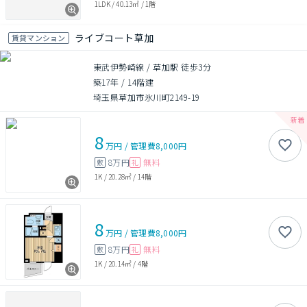
1LDK
/
40.13㎡
/
1階
ライブコート草加
賃貸マンション
東武伊勢崎線 / 草加駅 徒歩3分
築17年
/
14階建
埼玉県草加市氷川町2149-19
8
万円
/
管理費
8,000円
8万円
無料
敷
礼
1K
/
20.28㎡
/
14階
8
万円
/
管理費
8,000円
8万円
無料
敷
礼
1K
/
20.14㎡
/
4階