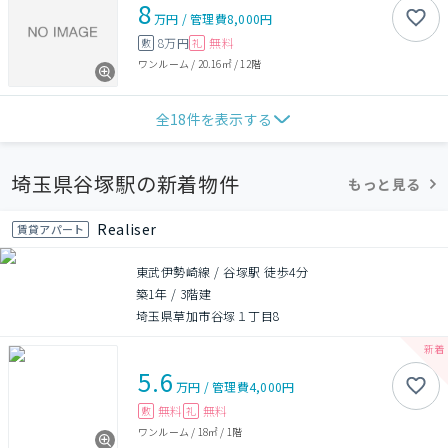
8
万円
/
管理費
8,000円
8万円
無料
敷
礼
ワンルーム
/
20.16㎡
/
12階
全
18
件を表示する
埼玉県谷塚駅の新着物件
もっと見る
Realiser
賃貸アパート
東武伊勢崎線 / 谷塚駅 徒歩4分
築1年
/
3階建
埼玉県草加市谷塚１丁目8
5.6
万円
/
管理費
4,000円
無料
無料
敷
礼
ワンルーム
/
18㎡
/
1階