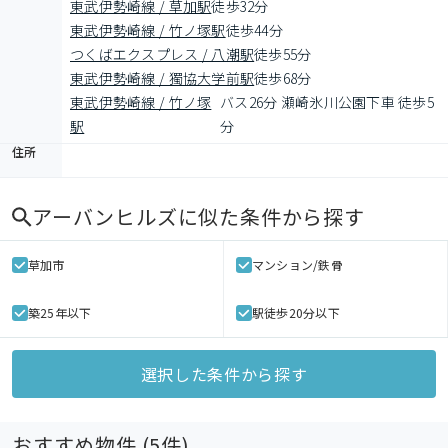
東武伊勢崎線 / 草加駅
徒歩32分
東武伊勢崎線 / 竹ノ塚駅
徒歩44分
つくばエクスプレス / 八潮駅
徒歩55分
東武伊勢崎線 / 獨協大学前駅
徒歩68分
東武伊勢崎線 / 竹ノ塚
バス26分 瀬崎氷川公園下車 徒歩5
駅
分
住所
アーバンヒルズ
に似た条件から探す
草加市
マンション/鉄骨
築25年以下
駅徒歩20分以下
選択した条件から探す
おすすめ物件 (
5
件)