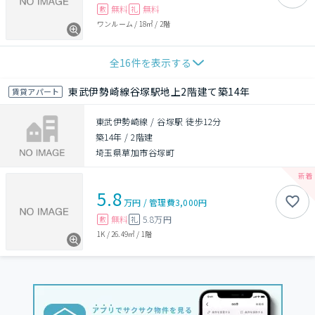
無料
無料
敷
礼
ワンルーム
/
18㎡
/
2階
全
16
件を表示する
東武伊勢崎線谷塚駅地上2階建て築14年
賃貸アパート
東武伊勢崎線 / 谷塚駅 徒歩12分
築14年
/
2階建
埼玉県草加市谷塚町
5.8
万円
/
管理費
3,000円
無料
5.8万円
敷
礼
1K
/
26.49㎡
/
1階