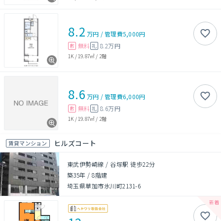
8.2
万円
/
管理費
5,000円
無料
8.2万円
敷
礼
1K
/
19.87㎡
/
2階
8.6
万円
/
管理費
6,000円
無料
8.6万円
敷
礼
1K
/
19.87㎡
/
2階
ヒルズコート
賃貸マンション
東武伊勢崎線 / 谷塚駅 徒歩22分
築35年
/
8階建
埼玉県草加市氷川町2131-6