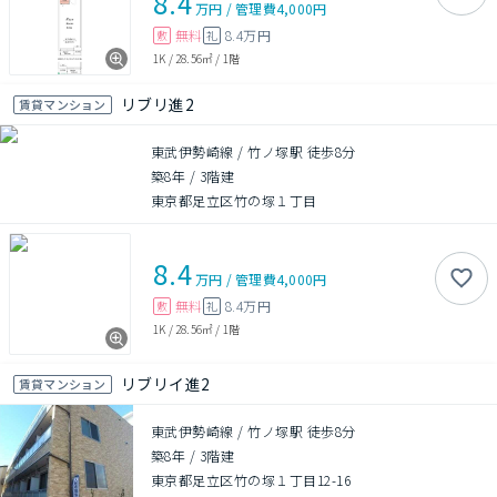
8.4
万円
/
管理費
4,000円
無料
8.4万円
敷
礼
1K
/
28.56㎡
/
1階
リブリ進2
賃貸マンション
東武伊勢崎線 / 竹ノ塚駅 徒歩8分
築8年
/
3階建
東京都足立区竹の塚１丁目
8.4
万円
/
管理費
4,000円
無料
8.4万円
敷
礼
1K
/
28.56㎡
/
1階
リブリイ進2
賃貸マンション
東武伊勢崎線 / 竹ノ塚駅 徒歩8分
築8年
/
3階建
東京都足立区竹の塚１丁目12-16