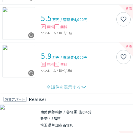
5.5
万円
/
管理費
4,000円
無料
無料
敷
礼
ワンルーム
/
18㎡
/
1階
5.9
万円
/
管理費
4,000円
無料
無料
敷
礼
ワンルーム
/
18㎡
/
3階
全
18
件を表示する
Realiser
賃貸アパート
東武伊勢崎線 / 谷塚駅 徒歩4分
新築
/
3階建
埼玉県草加市谷塚町