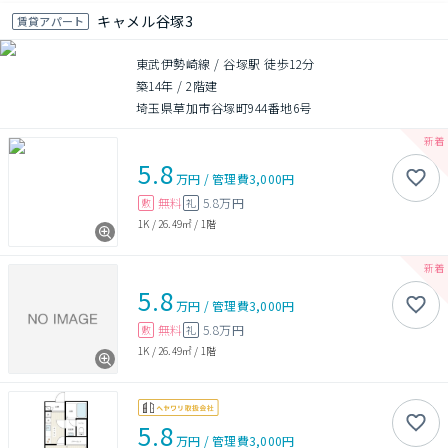
キャメル谷塚3
賃貸アパート
東武伊勢崎線 / 谷塚駅 徒歩12分
築14年
/
2階建
埼玉県草加市谷塚町944番地6号
5.8
万円
/
管理費
3,000円
無料
5.8万円
敷
礼
1K
/
26.49㎡
/
1階
5.8
万円
/
管理費
3,000円
無料
5.8万円
敷
礼
1K
/
26.49㎡
/
1階
5.8
万円
/
管理費
3,000円