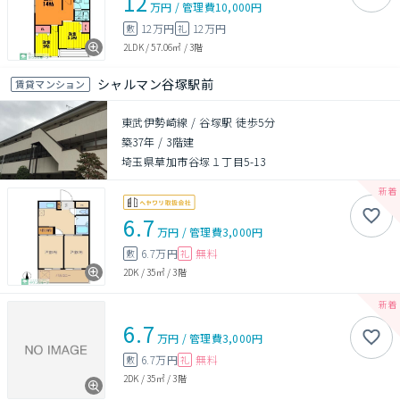
12
万円
/
管理費
10,000円
12万円
12万円
敷
礼
2LDK
/
57.06㎡
/
3階
シャルマン谷塚駅前
賃貸マンション
東武伊勢崎線 / 谷塚駅 徒歩5分
築37年
/
3階建
埼玉県草加市谷塚１丁目5-13
6.7
万円
/
管理費
3,000円
6.7万円
無料
敷
礼
2DK
/
35㎡
/
3階
6.7
万円
/
管理費
3,000円
6.7万円
無料
敷
礼
2DK
/
35㎡
/
3階