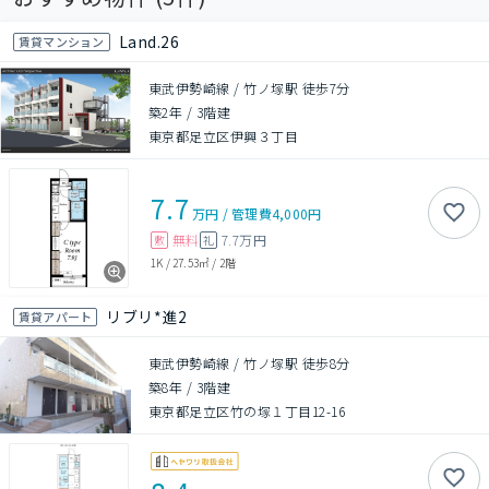
Land.26
賃貸マンション
東武伊勢崎線 / 竹ノ塚駅 徒歩7分
築2年
/
3階建
東京都足立区伊興３丁目
7.7
万円
/
管理費
4,000円
無料
7.7万円
敷
礼
1K
/
27.53㎡
/
2階
リブリ*進2
賃貸アパート
東武伊勢崎線 / 竹ノ塚駅 徒歩8分
築8年
/
3階建
東京都足立区竹の塚１丁目12-16