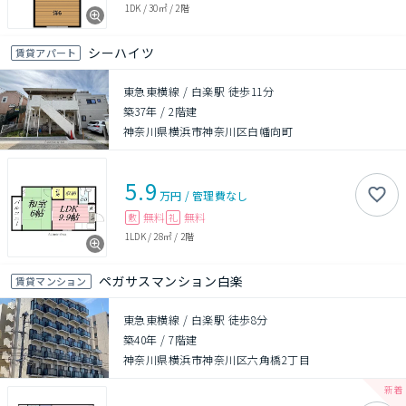
1DK
/
30㎡
/
2階
シーハイツ
賃貸アパート
東急東横線 / 白楽駅 徒歩11分
築37年
/
2階建
神奈川県横浜市神奈川区白幡向町
5.9
万円
/
管理費
なし
無料
無料
敷
礼
1LDK
/
28㎡
/
2階
ペガサスマンション白楽
賃貸マンション
東急東横線 / 白楽駅 徒歩8分
築40年
/
7階建
神奈川県横浜市神奈川区六角橋2丁目