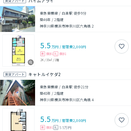
ハイムアライ
賃貸アパート
東急東横線 / 白楽駅 徒歩9分
築46年
/
2階建
神奈川県横浜市神奈川区六角橋２
5.5
万円
/
管理費
2,000円
無料
無料
敷
礼
2K
/
33㎡
/
1階
キャトルイケダ2
賃貸アパート
東急東横線 / 白楽駅 徒歩21分
築48年
/
2階建
神奈川県横浜市神奈川区六角橋４
5.5
万円
/
管理費
2,000円
無料
5.5万円
敷
礼