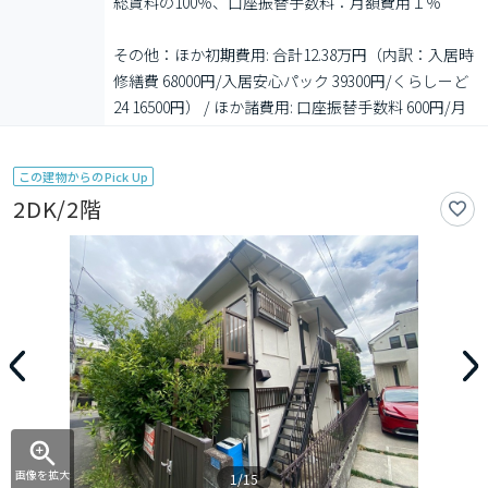
総賃料の100％、口座振替手数料：月額費用１％

その他：ほか初期費用: 合計12.38万円（内訳：入居時
修繕費 68000円/入居安心パック 39300円/くらしーど
24 16500円） / ほか諸費用: 口座振替手数料 600円/月
この建物からのPick Up
2DK/2階
画像を拡大
1/15