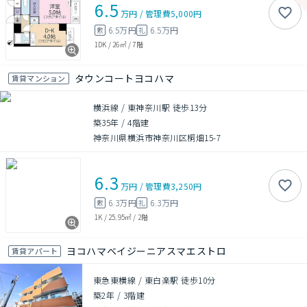
6.5
万円
/
管理費
5,000円
6.5万円
6.5万円
敷
礼
1DK
/
26㎡
/
7階
タウンコートヨコハマ
賃貸マンション
横浜線 / 東神奈川駅 徒歩13分
築35年
/
4階建
神奈川県横浜市神奈川区桐畑15-7
6.3
万円
/
管理費
3,250円
6.3万円
6.3万円
敷
礼
1K
/
25.95㎡
/
2階
ヨコハマベイジーニアスマエストロ
賃貸アパート
東急東横線 / 東白楽駅 徒歩10分
築2年
/
3階建