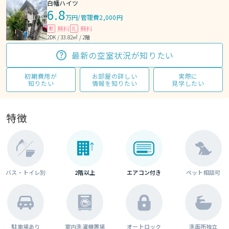
白幡ハイツ
6.8
万円
/
管理費2,000円
無料
無料
敷
礼
2DK / 33.82㎡ / 2階
最新の空室状況が知りたい
初期費用が
お部屋の詳しい
実際に
知りたい
情報を知りたい
見学したい
特徴
バス・トイレ別
2階以上
エアコン付き
ペット相談可
駐車場あり
室内洗濯機置場
オートロック
洗面所独立