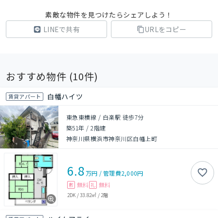
素敵な物件を見つけたらシェアしよう！
LINEで共有
URLをコピー
おすすめ物件 (
10
件)
白幡ハイツ
賃貸アパート
東急東横線 / 白楽駅 徒歩7分
築51年
/
2階建
神奈川県横浜市神奈川区白幡上町
6.8
万円
/
管理費
2,000円
無料
無料
敷
礼
2DK
/
33.82㎡
/
2階