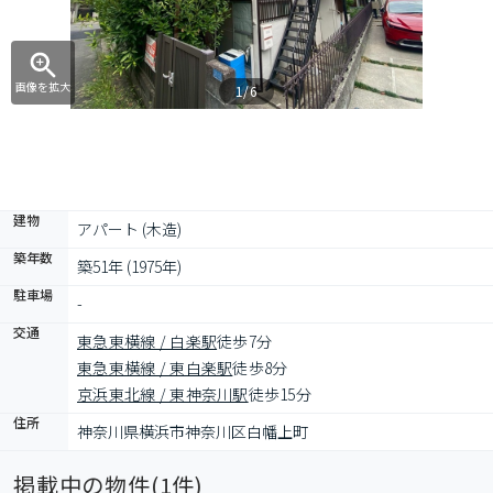
画像を拡大
1/6
建物
アパート (木造)
築年数
築51年 (1975年)
駐車場
-
交通
東急東横線 / 白楽駅
徒歩7分
東急東横線 / 東白楽駅
徒歩8分
京浜東北線 / 東神奈川駅
徒歩15分
住所
神奈川県横浜市神奈川区白幡上町
掲載中の物件(
1
件)