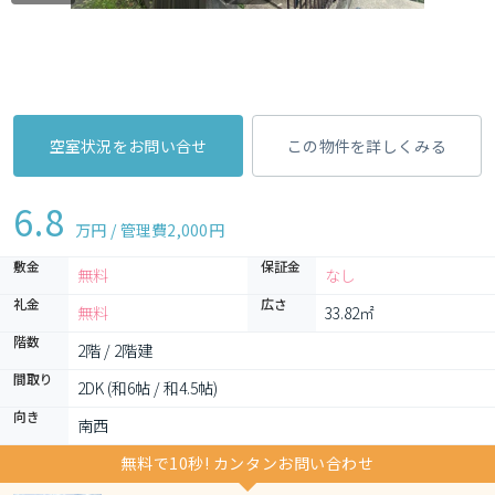
空室状況をお問い合せ
この物件を詳しくみる
6.8
万円 / 管理費
2,000円
敷金
保証金
無料
なし
礼金
広さ
無料
33.82㎡
階数
2階 / 2階建
間取り
2DK (和6帖 / 和4.5帖)
向き
南西
無料で10秒! カンタンお問い合わせ