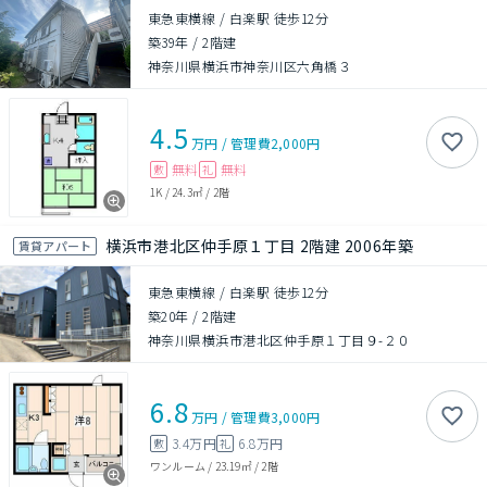
東急東横線 / 白楽駅 徒歩12分
築39年
/
2階建
神奈川県横浜市神奈川区六角橋３
4.5
万円
/
管理費
2,000円
無料
無料
敷
礼
1K
/
24.3㎡
/
2階
横浜市港北区仲手原１丁目 2階建 2006年築
賃貸アパート
東急東横線 / 白楽駅 徒歩12分
築20年
/
2階建
神奈川県横浜市港北区仲手原１丁目９-２０
6.8
万円
/
管理費
3,000円
3.4万円
6.8万円
敷
礼
ワンルーム
/
23.19㎡
/
2階