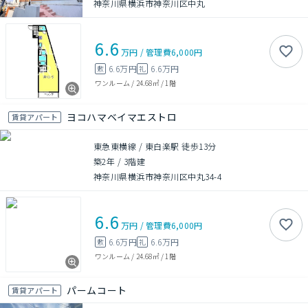
神奈川県横浜市神奈川区中丸
6.6
万円
/
管理費
6,000円
6.6万円
6.6万円
敷
礼
ワンルーム
/
24.68㎡
/
1階
ヨコハマベイマエストロ
賃貸アパート
東急東横線 / 東白楽駅 徒歩13分
築2年
/
3階建
神奈川県横浜市神奈川区中丸34-4
6.6
万円
/
管理費
6,000円
6.6万円
6.6万円
敷
礼
ワンルーム
/
24.68㎡
/
1階
パームコート
賃貸アパート