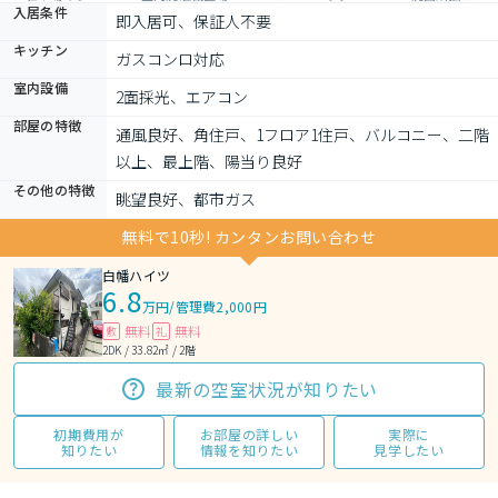
入居条件
即入居可、保証人不要
キッチン
ガスコンロ対応
室内設備
2面採光、エアコン
部屋の特徴
通風良好、角住戸、1フロア1住戸、バルコニー、二階
以上、最上階、陽当り良好
その他の特徴
眺望良好、都市ガス
無料で10秒! カンタンお問い合わせ
白幡ハイツ
6.8
万円
/
管理費2,000円
無料
無料
敷
礼
2DK / 33.82㎡ / 2階
最新の空室状況が知りたい
初期費用が
お部屋の詳しい
実際に
知りたい
情報を知りたい
見学したい