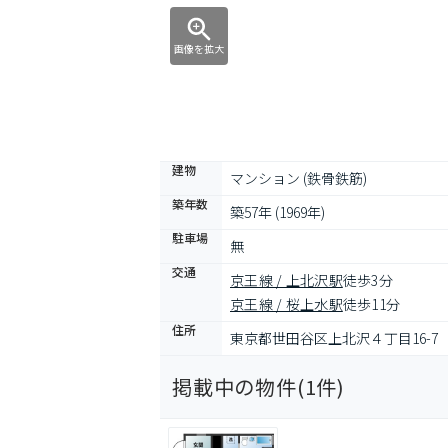
画像を拡大
建物
マンション (鉄骨鉄筋)
築年数
築57年 (1969年)
駐車場
無
交通
京王線 / 上北沢駅
徒歩3分
京王線 / 桜上水駅
徒歩11分
住所
東京都世田谷区上北沢４丁目16-7
掲載中の物件(
1
件)