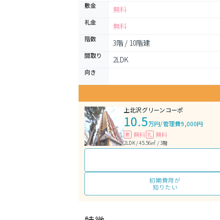
敷金
無料
礼金
無料
階数
3階 / 10階建
間取り
2LDK 
向き
上北沢グリーンコーポ
10.5
万円
/
管理費9,000円
無料
無料
敷
礼
2LDK / 45.56㎡ / 3階
初期費用が
知りたい