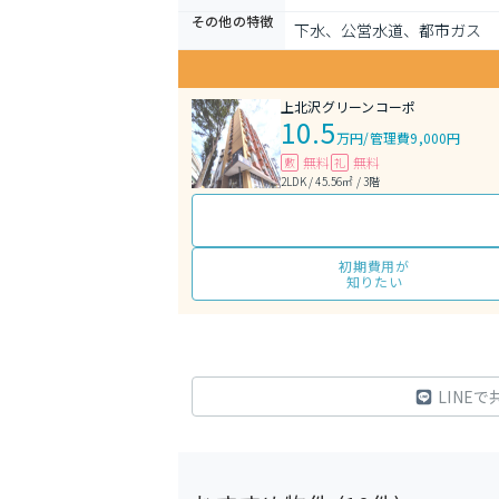
その他の特徴
下水、公営水道、都市ガス
上北沢グリーンコーポ
10.5
万円
/
管理費9,000円
無料
無料
敷
礼
2LDK / 45.56㎡ / 3階
初期費用が
知りたい
LINEで