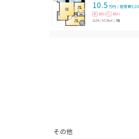
10.5
万円
/
管理費
9,0
無料
無料
敷
礼
2LDK
/
45.56㎡
/
3階
その他