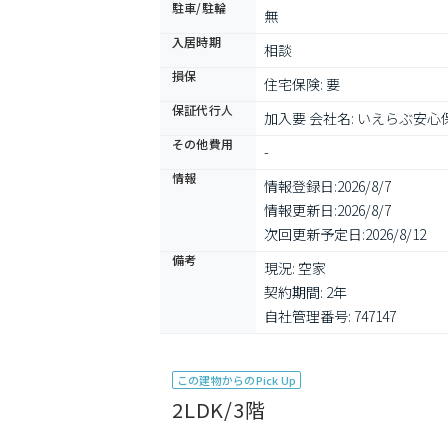
駐車/駐輪
無
入居時期
相談
損保
住宅保険: 要
保証代行人
加入要 会社名: いえらぶ安心
その他費用
-
情報
情報登録日:
2026/8/7
情報更新日:
2026/8/7
次回更新予定日:
2026/8/12
備考
現況: 空家

契約期間: 2年

自社管理番号: 747147
この建物からのPick Up
2LDK/3階