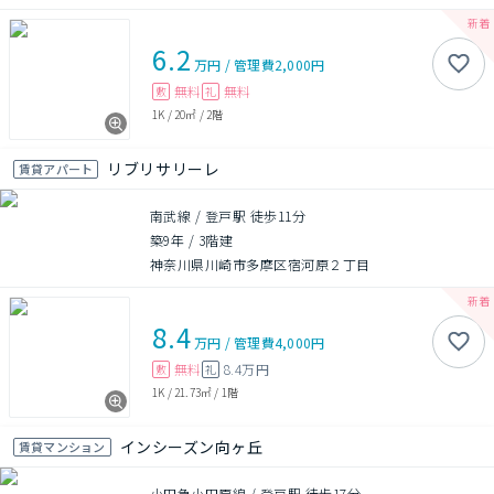
6.2
万円
/
管理費
2,000円
無料
無料
敷
礼
1K
/
20㎡
/
2階
リブリサリーレ
賃貸アパート
南武線 / 登戸駅 徒歩11分
築9年
/
3階建
神奈川県川崎市多摩区宿河原２丁目
8.4
万円
/
管理費
4,000円
無料
8.4万円
敷
礼
1K
/
21.73㎡
/
1階
インシーズン向ヶ丘
賃貸マンション
小田急小田原線 / 登戸駅 徒歩17分