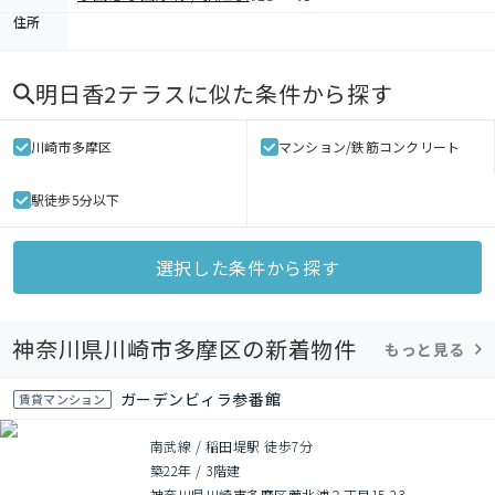
住所
明日香2テラス
に似た条件から探す
川崎市多摩区
マンション/鉄筋コンクリート
駅徒歩5分以下
選択した条件から探す
神奈川県川崎市多摩区の新着物件
もっと見る
ガーデンビィラ参番館
賃貸マンション
南武線 / 稲田堤駅 徒歩7分
築22年
/
3階建
神奈川県川崎市多摩区菅北浦２丁目15-23