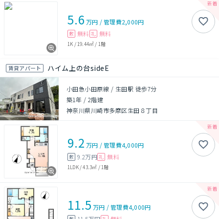
5.6
万円
/
管理費
2,000円
無料
無料
敷
礼
1K
/
19.44㎡
/
1階
ハイム上の台sideE
賃貸アパート
小田急小田原線 / 生田駅 徒歩7分
築1年
/
2階建
神奈川県川崎市多摩区生田８丁目
9.2
万円
/
管理費
4,000円
9.2万円
無料
敷
礼
1LDK
/
43.3㎡
/
1階
11.5
万円
/
管理費
4,000円
11.5万円
無料
敷
礼