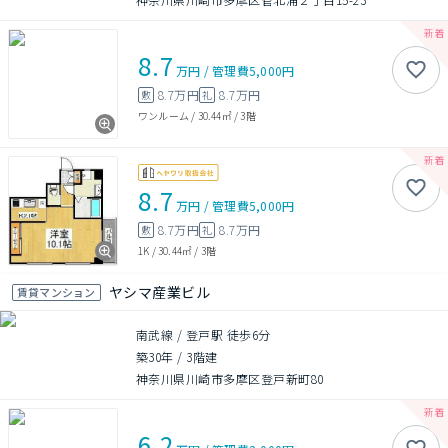
8.7
万円
/
管理費
5,000円
8.7万円
8.7万円
敷
礼
ワンルーム
/
30.44㎡
/
3階
8.7
万円
/
管理費
5,000円
8.7万円
8.7万円
敷
礼
1K
/
30.44㎡
/
3階
ヤシマ産業ビル
賃貸マンション
南武線 / 登戸駅 徒歩6分
築30年
/
3階建
神奈川県川崎市多摩区登戸新町80
6.2