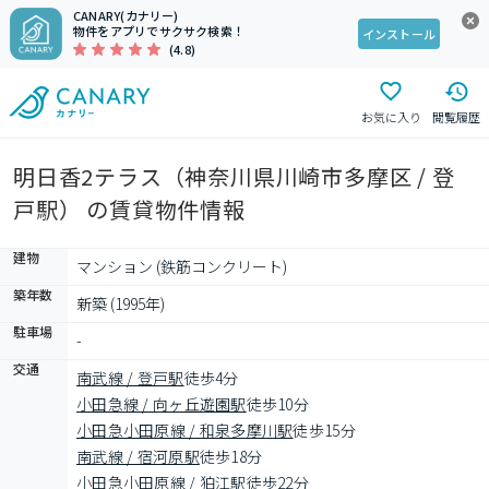
CANARY(カナリー)
物件をアプリでサクサク検索！
インストール
(4.8)
お気に入り
閲覧履歴
明日香2テラス（神奈川県川崎市多摩区 / 登
戸駅） の賃貸物件情報
建物
マンション (鉄筋コンクリート)
築年数
新築 (1995年)
駐車場
-
交通
南武線 / 登戸駅
徒歩4分
小田急線 / 向ヶ丘遊園駅
徒歩10分
小田急小田原線 / 和泉多摩川駅
徒歩15分
南武線 / 宿河原駅
徒歩18分
小田急小田原線 / 狛江駅
徒歩22分