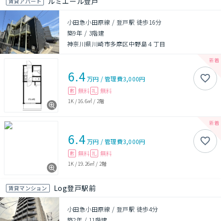
ルミエール登戸
賃貸アパート
小田急小田原線 / 登戸駅 徒歩16分
築9年
/
3階建
神奈川県川崎市多摩区中野島４丁目
6.4
万円
/
管理費
3,000円
無料
無料
敷
礼
1K
/
16.6㎡
/
2階
6.4
万円
/
管理費
3,000円
無料
無料
敷
礼
1K
/
19.26㎡
/
2階
Log登戸駅前
賃貸マンション
小田急小田原線 / 登戸駅 徒歩4分
築2年
/
11階建