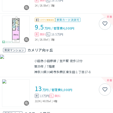
無料
16.5万円
敷
礼
1K
/
26.08㎡
/
3階
家賃カード決済可
9.5
万円
/
管理費
4,000円
無料
16.5万円
敷
礼
1K
/
26.09㎡
/
3階
カメリア向ヶ丘
賃貸マンション
小田急小田原線 / 登戸駅 徒歩13分
築39年
/
7階建
神奈川県川崎市多摩区東生田１丁目17-8
13
万円
/
管理費
8,000円
13万円
無料
敷
礼
2LDK
/
48.95㎡
/
4階