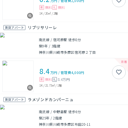
万円
/
管理費
2,000円
無料
無料
敷
礼
1K
/
20㎡
/
2階
リブリサリーレ
賃貸アパート
南武線 / 宿河原駅 徒歩8分
築9年
/
3階建
神奈川県川崎市多摩区宿河原２丁目
8.4
万円
/
管理費
4,000円
無料
8.4万円
敷
礼
1K
/
21.73㎡
/
1階
ラメゾンドカンパーニュ
賃貸アパート
南武線 / 中野島駅 徒歩6分
築25年
/
2階建
神奈川県川崎市多摩区布田20-11