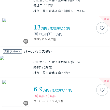
築18年
/
4階建
神奈川県川崎市多摩区枡形６丁目3-62
13
万円
/
管理費
8,000円
13万円
13万円
敷
礼
2LDK
/
52.84㎡
/
2階
パールハウス登戸
賃貸アパート
小田急小田原線 / 登戸駅 徒歩15分
築4年
/
2階建
神奈川県川崎市多摩区登戸
6.9
万円
/
管理費
3,000円
無料
無料
敷
礼
ワンルーム
/
18.07㎡
/
2階