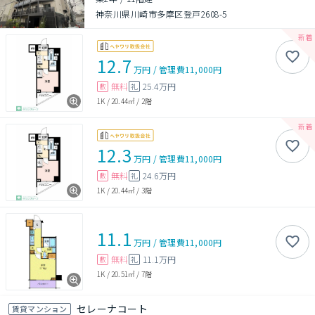
神奈川県川崎市多摩区登戸2608-5
12.7
万円
/
管理費
11,000円
無料
25.4万円
敷
礼
1K
/
20.44㎡
/
2階
12.3
万円
/
管理費
11,000円
無料
24.6万円
敷
礼
1K
/
20.44㎡
/
3階
11.1
万円
/
管理費
11,000円
無料
11.1万円
敷
礼
1K
/
20.51㎡
/
7階
セレーナコート
賃貸マンション