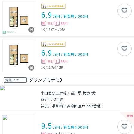
6.9
万円
/
管理費
3,000円
無料
無料
敷
礼
1K
/
18.07㎡
/
2階
6.9
万円
/
管理費
3,000円
無料
無料
敷
礼
1K
/
18.7㎡
/
2階
グランデミナミ3
賃貸アパート
小田急小田原線 / 登戸駅 徒歩7分
築6年
/
3階建
神奈川県川崎市多摩区登戸2992番地1
9.5
万円
/
管理費
4,000円