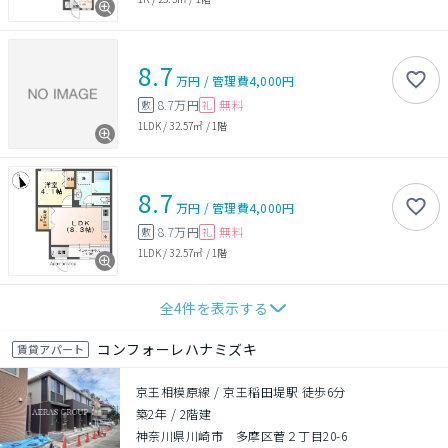
8.7
万円
/
管理費
4,000円
8.7万円
無料
敷
礼
1LDK
/
32.57㎡
/
1階
8.7
万円
/
管理費
4,000円
8.7万円
無料
敷
礼
1LDK
/
32.57㎡
/
1階
全
4
件を表示する
コンフォーレハナミズキ
賃貸アパート
京王相模原線 / 京王稲田堤駅 徒歩6分
築2年
/
2階建
神奈川県川崎市 多摩区菅２丁目20-6