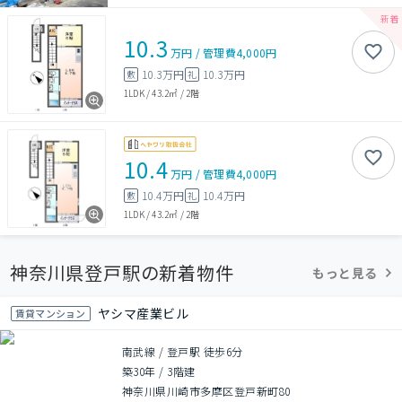
10.3
万円
/
管理費
4,000円
10.3万円
10.3万円
敷
礼
1LDK
/
43.2㎡
/
2階
10.4
万円
/
管理費
4,000円
10.4万円
10.4万円
敷
礼
1LDK
/
43.2㎡
/
2階
神奈川県登戸駅の新着物件
もっと見る
ヤシマ産業ビル
賃貸マンション
南武線 / 登戸駅 徒歩6分
築30年
/
3階建
神奈川県川崎市多摩区登戸新町80