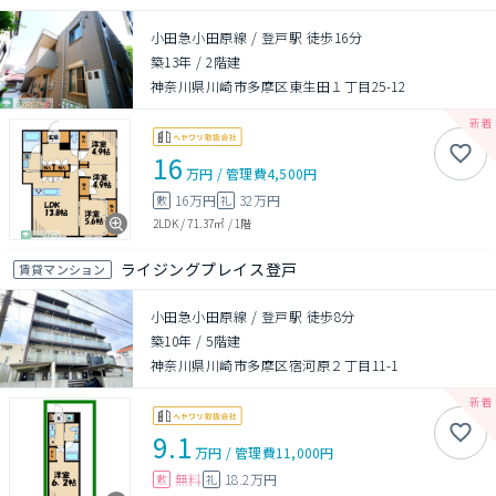
小田急小田原線 / 登戸駅 徒歩16分
築13年
/
2階建
神奈川県川崎市多摩区東生田１丁目25-12
16
万円
/
管理費
4,500円
16万円
32万円
敷
礼
2LDK
/
71.37㎡
/
1階
ライジングプレイス登戸
賃貸マンション
小田急小田原線 / 登戸駅 徒歩8分
築10年
/
5階建
神奈川県川崎市多摩区宿河原２丁目11-1
9.1
万円
/
管理費
11,000円
無料
18.2万円
敷
礼