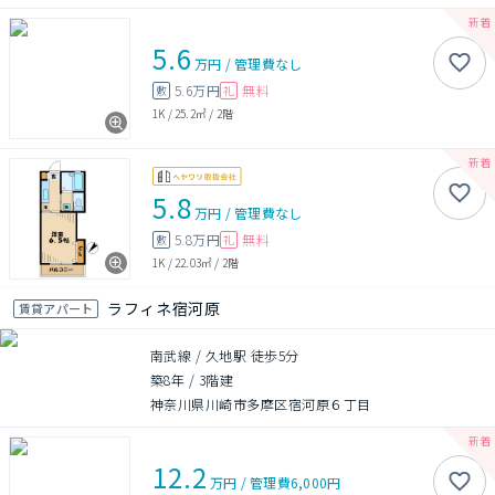
5.6
万円
/
管理費
なし
5.6万円
無料
敷
礼
1K
/
25.2㎡
/
2階
5.8
万円
/
管理費
なし
5.8万円
無料
敷
礼
1K
/
22.03㎡
/
2階
ラフィネ宿河原
賃貸アパート
南武線 / 久地駅 徒歩5分
築8年
/
3階建
神奈川県川崎市多摩区宿河原６丁目
12.2
万円
/
管理費
6,000円