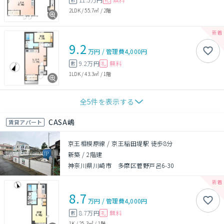
2LDK
/
55.7㎡
/
2階
9.2
万円
/
管理費
4,000円
9.2万円
無料
敷
礼
1LDK
/
43.3㎡
/
1階
全
5
件を表示する
CASA嶋
賃貸アパート
京王相模原線 / 京王稲田堤駅 徒歩8分
新築
/
2階建
神奈川県川崎市 多摩区菅野戸呂6-30
8.7
万円
/
管理費
4,000円
8.7万円
無料
敷
礼
1K
/
25.3㎡
/
1階