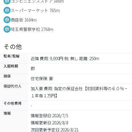
コンビニエンスストア 386m
スーパーマーケット 765m
商店街 1684m
埼玉県警察学校 2768m
その他
駐車/駐輪
近隣 費用: 9,000円 税: 無し 距離: 250m
入居時期
即
損保
住宅保険: 要
保証代行人
加入要 費用: 指定の保証会社【初回賃料等の６０％・
１年毎１万円】　
その他費用
-
情報
情報登録日:
2026/7/5
情報更新日:
2026/8/8
次回更新予定日:
2026/8/21