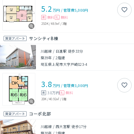
5.2
万円
/
管理費
5,000円
無料
無料
敷
礼
2SDK
/
48.9㎡
/
3階
サンシティB棟
賃貸アパート
川越線 / 日進駅 徒歩33分
築39年
/
2階建
埼玉県上尾市大字戸崎823-4
3.8
万円
/
管理費
3,000円
3.8万円
無料
敷
礼
2DK
/
40.92㎡
/
1階
コーポ北部
賃貸アパート
川越線 / 西大宮駅 徒歩17分
築38年
/
2階建