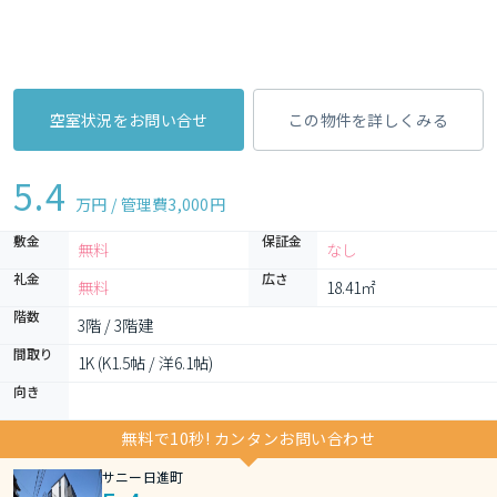
空室状況をお問い合せ
この物件を詳しくみる
5.4
万円 / 管理費
3,000円
敷金
保証金
無料
なし
礼金
広さ
無料
18.41㎡
階数
3階 / 3階建
間取り
1K (K1.5帖 / 洋6.1帖)
向き
無料で10秒! カンタンお問い合わせ
サニー日進町