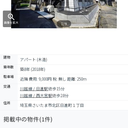
画像を拡大
1/9
建物
アパート (木造)
築年数
築8年 (2018年)
駐車場
近隣 費用: 9,000円 税: 無し 距離: 250m
交通
川越線 / 日進駅
徒歩15分
川越線 / 西大宮駅
徒歩28分
住所
埼玉県さいたま市北区日進町１丁目
掲載中の物件(
1
件)