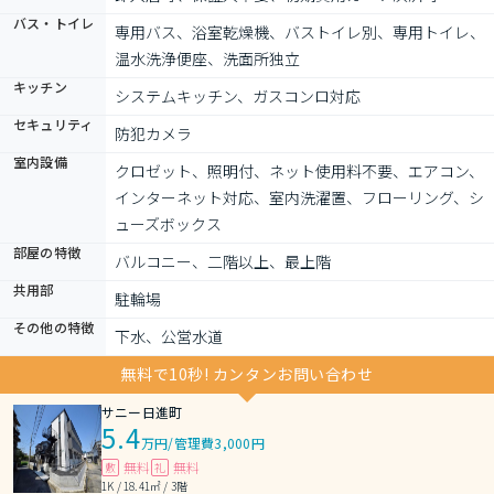
バス・トイレ
専用バス、浴室乾燥機、バストイレ別、専用トイレ、
温水洗浄便座、洗面所独立
キッチン
システムキッチン、ガスコンロ対応
セキュリティ
防犯カメラ
室内設備
クロゼット、照明付、ネット使用料不要、エアコン、
インターネット対応、室内洗濯置、フローリング、シ
ューズボックス
部屋の特徴
バルコニー、二階以上、最上階
共用部
駐輪場
その他の特徴
下水、公営水道
無料で10秒! カンタンお問い合わせ
サニー日進町
5.4
万円
/
管理費3,000円
無料
無料
敷
礼
1K / 18.41㎡ / 3階