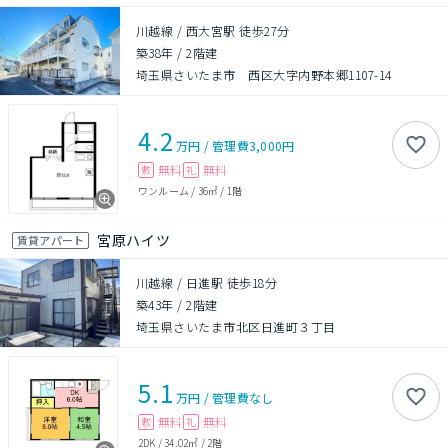
川越線 / 西大宮駅 徒歩27分
築38年
/
2階建
埼玉県さいたま市 西区大字内野本郷1107-14
4.2
万円
/
管理費
3,000円
無料
無料
敷
礼
ワンルーム
/
36㎡
/
1階
宮原ハイツ
賃貸アパート
川越線 / 日進駅 徒歩18分
築43年
/
2階建
埼玉県さいたま市北区日進町３丁目
5.1
万円
/
管理費
なし
無料
無料
敷
礼
2DK
/
34.02㎡
/
2階