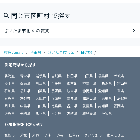
同じ市区町村 で探す
さいたま市北区 の賃貸
賃貸Canary
/
埼玉県
/
さいたま市北区
/
日進駅
/
都道府県から探す
北海道
青森県
岩手県
宮城県
秋田県
山形県
福島県
茨城県
栃木県
群馬県
埼玉県
千葉県
東京都
神奈川県
新潟県
富山県
石川県
福井県
山梨県
長野県
岐阜県
静岡県
愛知県
三重県
滋賀県
京都府
大阪府
兵庫県
奈良県
和歌山県
鳥取県
島根県
岡山県
広島県
山口県
徳島県
香川県
愛媛県
高知県
福岡県
佐賀県
長崎県
熊本県
大分県
宮崎県
鹿児島県
沖縄県
政令指定都市から探す
札幌市
道北
道東
道南
道央
仙台市
さいたま市
東京２３区