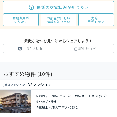
最新の空室状況が知りたい
初期費用が
お部屋の詳しい
実際に
知りたい
情報を知りたい
見学したい
素敵な物件を見つけたらシェアしよう！
LINEで共有
URLをコピー
おすすめ物件 (
10
件)
YSマンション
賃貸マンション
高崎線 / 上尾駅 バス9分 上尾駅西口下車 徒歩3分
築36年
/
3階建
埼玉県上尾市大字平方4023-2