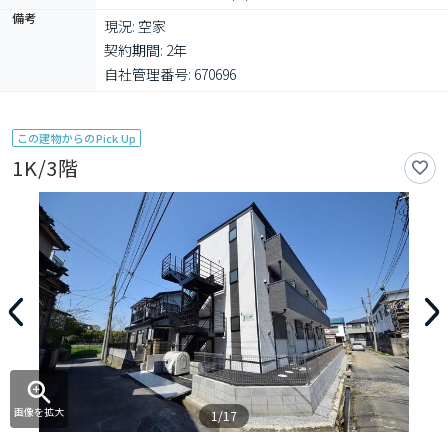
備考
現況: 空家

契約期間: 2年

自社管理番号: 670696
この建物からのPick Up
1K/3階
画像を拡大
1/17