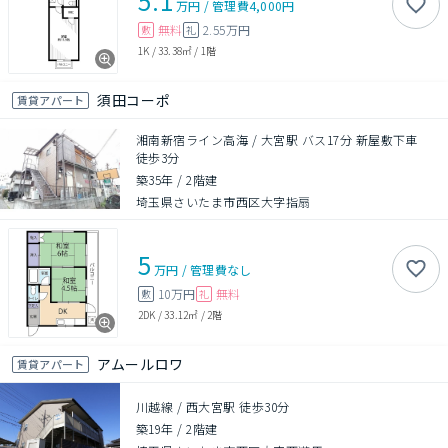
5.1
万円
/
管理費
4,000円
無料
2.55万円
敷
礼
1K
/
33.38㎡
/
1階
須田コーポ
賃貸アパート
湘南新宿ライン高海 / 大宮駅 バス17分 新屋敷下車
徒歩3分
築35年
/
2階建
埼玉県さいたま市西区大字指扇
5
万円
/
管理費
なし
10万円
無料
敷
礼
2DK
/
33.12㎡
/
2階
アムールロワ
賃貸アパート
川越線 / 西大宮駅 徒歩30分
築19年
/
2階建