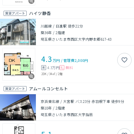
ハイツ静香
賃貸アパート
川越線 / 日進駅 徒歩21分
築36年
/
2階建
埼玉県さいたま市西区大字内野本郷617-43
4.3
万円
/
管理費
2,000円
4.3万円
無料
敷
礼
2DK
/
34㎡
/
2階
アムールコンセルト
賃貸アパート
京浜東北線 / 大宮駅 バス23分 赤羽根下車 徒歩9分
築18年
/
2階建
埼玉県さいたま市西区大字指扇