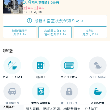
5.4
万円
/
管理費3,000円
無料
無料
敷
礼
1K / 18.41㎡ / 3階
最新の空室状況が知りたい
初期費用が
お部屋の詳しい
実際に
知りたい
情報を知りたい
見学したい
特徴
バス・トイレ別
2階以上
エアコン付き
ペット相談可
駐車場あり
室内洗濯機置場
オートロック
洗面所独立
入居条件
即入居可、保証人不要、初期費用カード決済可