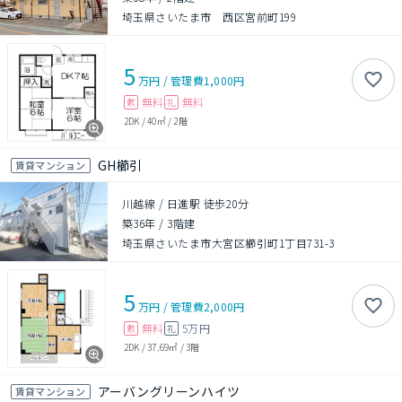
埼玉県さいたま市 西区宮前町199
5
万円
/
管理費
1,000円
無料
無料
敷
礼
2DK
/
40㎡
/
2階
GH櫛引
賃貸マンション
川越線 / 日進駅 徒歩20分
築36年
/
3階建
埼玉県さいたま市大宮区櫛引町1丁目731-3
5
万円
/
管理費
2,000円
無料
5万円
敷
礼
2DK
/
37.69㎡
/
3階
アーバングリーンハイツ
賃貸マンション