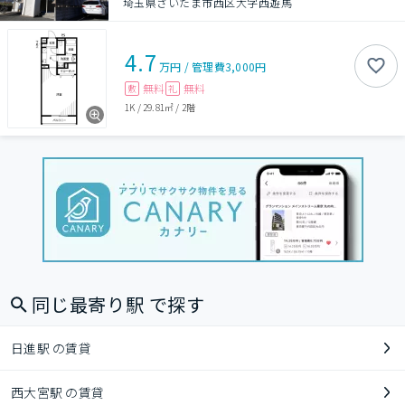
埼玉県さいたま市西区大字西遊馬
4.7
万円
/
管理費
3,000円
無料
無料
敷
礼
1K
/
29.81㎡
/
2階
同じ最寄り駅 で探す
日進駅 の賃貸
西大宮駅 の賃貸