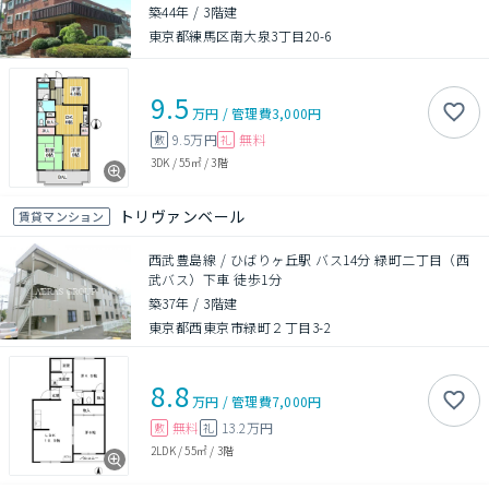
築44年
/
3階建
東京都練馬区南大泉3丁目20-6
9.5
万円
/
管理費
3,000円
9.5万円
無料
敷
礼
3DK
/
55㎡
/
3階
トリヴァンベール
賃貸マンション
西武豊島線 / ひばりヶ丘駅 バス14分 緑町二丁目（西
武バス）下車 徒歩1分
築37年
/
3階建
東京都西東京市緑町２丁目3-2
8.8
万円
/
管理費
7,000円
無料
13.2万円
敷
礼
2LDK
/
55㎡
/
3階