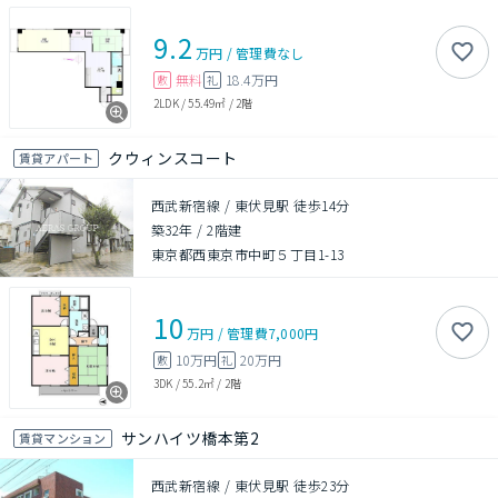
9.2
万円
/
管理費
なし
無料
18.4万円
敷
礼
2LDK
/
55.49㎡
/
2階
クウィンスコート
賃貸アパート
西武新宿線 / 東伏見駅 徒歩14分
築32年
/
2階建
東京都西東京市中町５丁目1-13
10
万円
/
管理費
7,000円
10万円
20万円
敷
礼
3DK
/
55.2㎡
/
2階
サンハイツ橋本第2
賃貸マンション
西武新宿線 / 東伏見駅 徒歩23分