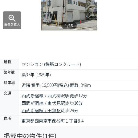
画像を拡大
1/15
建物
マンション (鉄筋コンクリート)
築年数
築37年 (1989年)
駐車場
近隣 費用: 16,500円(税込) 距離: 849m
交通
西武新宿線 / 西武柳沢駅
徒歩12分
西武新宿線 / 東伏見駅
徒歩16分
西武新宿線 / 田無駅
徒歩29分
住所
東京都西東京市保谷町１丁目8-4
掲載中の物件(
1
件)