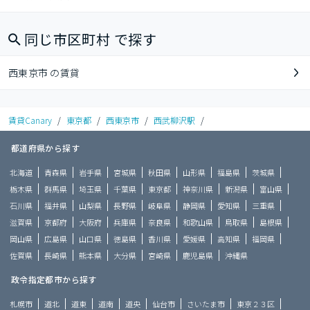
同じ市区町村 で探す
西東京市 の賃貸
賃貸Canary
/
東京都
/
西東京市
/
西武柳沢駅
/
都道府県から探す
北海道
青森県
岩手県
宮城県
秋田県
山形県
福島県
茨城県
栃木県
群馬県
埼玉県
千葉県
東京都
神奈川県
新潟県
富山県
石川県
福井県
山梨県
長野県
岐阜県
静岡県
愛知県
三重県
滋賀県
京都府
大阪府
兵庫県
奈良県
和歌山県
鳥取県
島根県
岡山県
広島県
山口県
徳島県
香川県
愛媛県
高知県
福岡県
佐賀県
長崎県
熊本県
大分県
宮崎県
鹿児島県
沖縄県
政令指定都市から探す
札幌市
道北
道東
道南
道央
仙台市
さいたま市
東京２３区