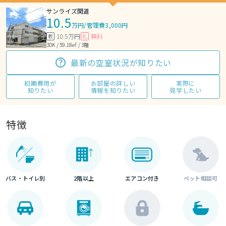
サンライズ関道
10.5
万円
/
管理費3,000円
10.5万円
無料
敷
礼
3DK / 59.18㎡ / 3階
最新の空室状況が知りたい
初期費用が
お部屋の詳しい
実際に
知りたい
情報を知りたい
見学したい
特徴
バス・トイレ別
2階以上
エアコン付き
ペット相談可