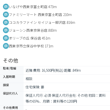
いなげや西東京富士町店 473m
ファミリーマート 西東京富士町店 210m
ココカラファイン セイジョー柳沢店 816m
ジョーシン西東京保谷店 883m
オリーブの丘 保谷店 451m
西東京市立保谷中学校 171m
その他
駐車/駐輪
近隣 費用: 16,500円(税込) 距離: 849m
入居時期
相談
損保
住宅保険: 要
保証代行人
保証人代行: 必須 保証人代行会社: その他 初回：賃料
等の65%、月額：賃料等の1200円
その他費用
-