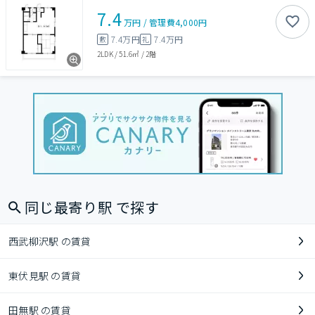
7.4
万円
/
管理費
4,000円
7.4万円
7.4万円
敷
礼
2LDK
/
51.6㎡
/
2階
同じ最寄り駅 で探す
西武柳沢駅 の賃貸
東伏見駅 の賃貸
田無駅 の賃貸