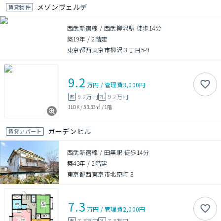
メゾンヴェルデ
賃貸物件
西武新宿線 / 西武柳沢駅 徒歩14分
築19年
/
2階建
東京都西東京市柳沢３丁目5-9
9.2
万円
/
管理費
3,000円
9.2万円
9.2万円
敷
礼
1LDK
/
53.33㎡
/
1階
ガーデンヒル
賃貸アパート
西武新宿線 / 田無駅 徒歩14分
築43年
/
2階建
東京都西東京市北原町３
7.3
万円
/
管理費
2,000円
7.3万円
7.3万円
敷
礼