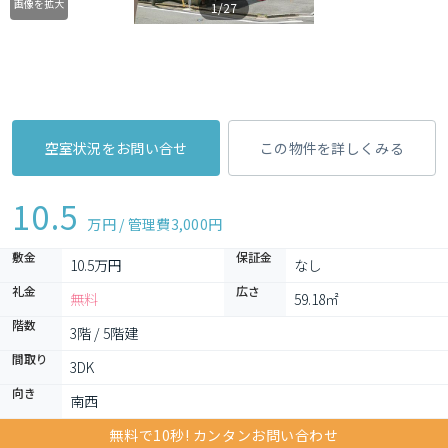
画像を拡大
1/27
空室状況をお問い合せ
この物件を詳しくみる
10.5
万円 / 管理費
3,000円
敷金
保証金
10.5万円
なし
礼金
広さ
無料
59.18㎡
階数
3階 / 5階建
間取り
3DK 
向き
南西
無料で10秒! カンタンお問い合わせ