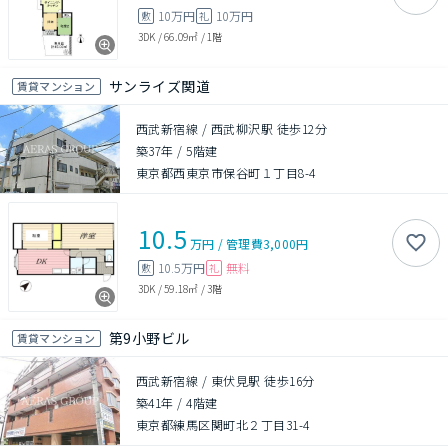
10万円
10万円
敷
礼
3DK
/
66.09㎡
/
1階
サンライズ関道
賃貸マンション
西武新宿線 / 西武柳沢駅 徒歩12分
築37年
/
5階建
東京都西東京市保谷町１丁目8-4
10.5
万円
/
管理費
3,000円
10.5万円
無料
敷
礼
3DK
/
59.18㎡
/
3階
第9小野ビル
賃貸マンション
西武新宿線 / 東伏見駅 徒歩16分
築41年
/
4階建
東京都練馬区関町北２丁目31-4