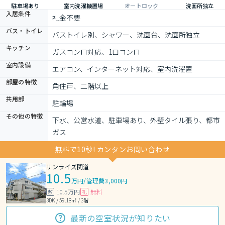
駐車場あり
室内洗濯機置場
オートロック
洗面所独立
入居条件
礼金不要
バス・トイレ
バストイレ別、シャワー、洗面台、洗面所独立
キッチン
ガスコンロ対応、1口コンロ
室内設備
エアコン、インターネット対応、室内洗濯置
部屋の特徴
角住戸、二階以上
共用部
駐輪場
その他の特徴
下水、公営水道、駐車場あり、外壁タイル張り、都市
ガス
無料で10秒! カンタンお問い合わせ
サンライズ関道
10.5
万円
/
管理費3,000円
10.5万円
無料
敷
礼
3DK / 59.18㎡ / 3階
最新の空室状況が知りたい