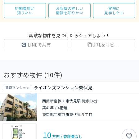
初期費用が
お部屋の詳しい
実際に
知りたい
情報を知りたい
見学したい
素敵な物件を見つけたらシェアしよう！
LINEで共有
URLをコピー
おすすめ物件 (
10
件)
ライオンズマンション東伏見
賃貸マンション
西武新宿線 / 東伏見駅 徒歩14分
築41年
/
4階建
東京都西東京市東伏見５丁目
10
万円
/
管理費
なし