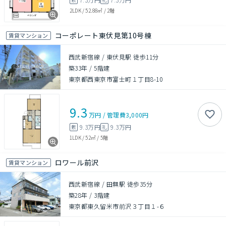
2LDK
/
52.88㎡
/
2階
コーポレート東伏見第10号棟
賃貸マンション
西武新宿線 / 東伏見駅 徒歩11分
築33年
/
5階建
東京都西東京市富士町１丁目8-10
9.3
万円
/
管理費
3,000円
9.3万円
9.3万円
敷
礼
1LDK
/
52㎡
/
5階
ロワール前沢
賃貸マンション
西武新宿線 / 田無駅 徒歩35分
築28年
/
3階建
東京都東久留米市前沢３丁目１-６