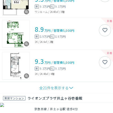
万円
/
管理費
5,000円
9.3万円
9.3万円
敷
礼
ワンルーム
/
24.48㎡
/
3階
8.9
万円
/
管理費
5,000円
8.9万円
8.9万円
敷
礼
1K
/
24.4㎡
/
2階
9.3
万円
/
管理費
5,000円
9.3万円
9.3万円
敷
礼
1K
/
24.48㎡
/
4階
全
21
件を表示する
ライオンズプラザ井土ヶ谷壱番館
賃貸マンション
京急本線 / 井土ヶ谷駅 徒歩4分