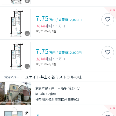
7.75
万円
/
管理費
12,000円
無料
7.75万円
敷
礼
1K
/
21.02㎡
/
1階
7.75
万円
/
管理費
12,000円
無料
7.75万円
敷
礼
1K
/
21.02㎡
/
1階
ユナイト井土ヶ谷ミストラルの杜
賃貸アパート
京急本線 / 井土ヶ谷駅 徒歩8分
築13年
/
2階建
神奈川県横浜市南区永田東002