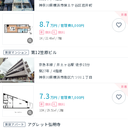
神奈川県横浜市保土ケ谷区岩井町
8.7
万円
/
管理費
8,000円
無料
無料
敷
礼
1K
/
22.48㎡
/
7階
第12笠原ビル
賃貸マンション
京急本線 / 井土ヶ谷駅 徒歩15分
築27年
/
4階建
神奈川県横浜市南区六ツ川１丁目
7.3
万円
/
管理費
7,000円
無料
無料
敷
礼
1DK
/
29.51㎡
/
2階
アグレット弘明寺
賃貸アパート