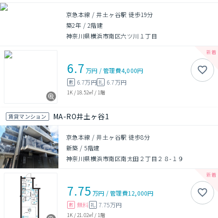
京急本線 / 井土ヶ谷駅 徒歩19分
築2年
/
2階建
神奈川県横浜市南区六ツ川１丁目
6.7
万円
/
管理費
4,000円
6.7万円
6.7万円
敷
礼
1K
/
18.52㎡
/
1階
MA-RO井土ヶ谷1
賃貸マンション
京急本線 / 井土ヶ谷駅 徒歩8分
新築
/
5階建
神奈川県横浜市南区南太田２丁目２８-１９
7.75
万円
/
管理費
12,000円
無料
7.75万円
敷
礼
1K
/
21.02㎡
/
1階