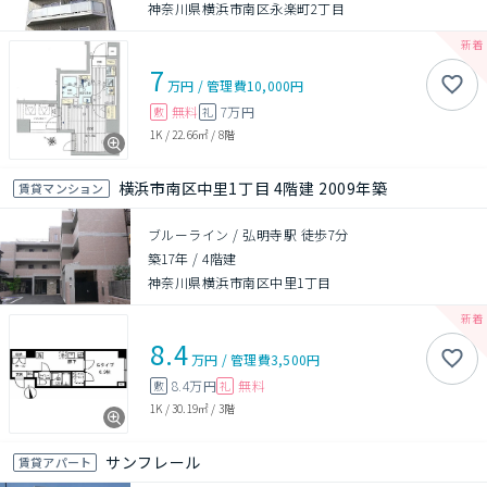
神奈川県横浜市南区永楽町2丁目
7
万円
/
管理費
10,000円
無料
7万円
敷
礼
1K
/
22.66㎡
/
8階
横浜市南区中里1丁目 4階建 2009年築
賃貸マンション
ブルーライン / 弘明寺駅 徒歩7分
築17年
/
4階建
神奈川県横浜市南区中里1丁目
8.4
万円
/
管理費
3,500円
8.4万円
無料
敷
礼
1K
/
30.19㎡
/
3階
サンフレール
賃貸アパート