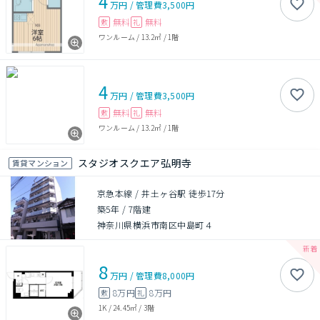
4
万円
/
管理費
3,500円
無料
無料
敷
礼
ワンルーム
/
13.2㎡
/
1階
4
万円
/
管理費
3,500円
無料
無料
敷
礼
ワンルーム
/
13.2㎡
/
1階
スタジオスクエア弘明寺
賃貸マンション
京急本線 / 井土ヶ谷駅 徒歩17分
築5年
/
7階建
神奈川県横浜市南区中島町４
8
万円
/
管理費
8,000円
8万円
8万円
敷
礼
1K
/
24.45㎡
/
3階