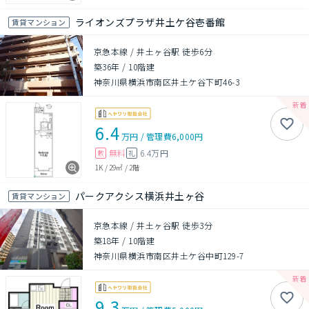
ライオンズプラザ井土ケ谷壱番館
賃貸マンション
京急本線 / 井土ヶ谷駅 徒歩6分
築36年
/
10階建
神奈川県横浜市南区井土ケ谷下町46-3
6.4
万円
/
管理費
6,000円
無料
6.4万円
敷
礼
1K
/
29㎡
/
2階
パークアクシス横浜井土ヶ谷
賃貸マンション
京急本線 / 井土ヶ谷駅 徒歩3分
築18年
/
10階建
神奈川県横浜市南区井土ケ谷中町129-7
9.3