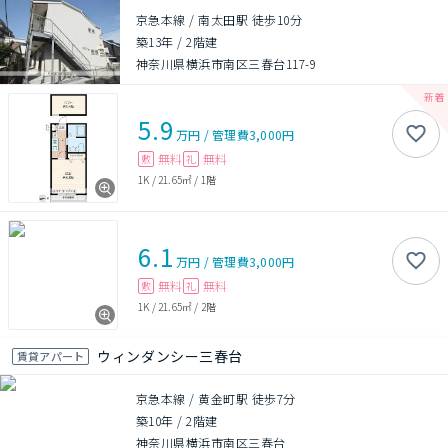
京急本線 / 南太田駅 徒歩10分
築13年
/
2階建
神奈川県横浜市南区三春台117-9
5.9
万円
/
管理費
3,000円
無料
無料
敷
礼
1K
/
21.65㎡
/
1階
6.1
万円
/
管理費
3,000円
無料
無料
敷
礼
1K
/
21.65㎡
/
2階
ウィンダンシー三春台
賃貸アパート
京急本線 / 黄金町駅 徒歩7分
築10年
/
2階建
神奈川県横浜市南区三春台