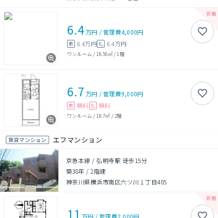
6.4
万円
/
管理費
4,000円
6.4万円
6.4万円
敷
礼
ワンルーム
/
18.56㎡
/
1階
6.7
万円
/
管理費
9,000円
無料
無料
敷
礼
ワンルーム
/
18.7㎡
/
2階
エフマンション
賃貸マンション
京急本線 / 弘明寺駅 徒歩15分
築38年
/
2階建
神奈川県横浜市南区六ツ川１丁目405
11
万円
/
管理費
2,000円