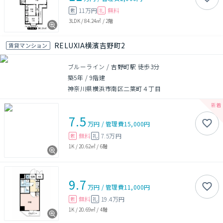
11万円
無料
敷
礼
3LDK
/
84.24㎡
/
2階
RELUXIA横濱吉野町2
賃貸マンション
ブルーライン / 吉野町駅 徒歩3分
築5年
/
9階建
神奈川県横浜市南区二葉町４丁目
7.5
万円
/
管理費
15,000円
無料
7.5万円
敷
礼
1K
/
20.62㎡
/
6階
9.7
万円
/
管理費
11,000円
無料
19.4万円
敷
礼
1K
/
20.69㎡
/
4階