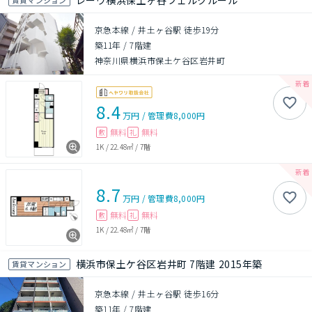
レーヴ横浜保土ヶ谷フェルクルール
京急本線 / 井土ヶ谷駅 徒歩19分
築11年
/
7階建
神奈川県横浜市保土ケ谷区岩井町
8.4
万円
/
管理費
8,000円
無料
無料
敷
礼
1K
/
22.48㎡
/
7階
8.7
万円
/
管理費
8,000円
無料
無料
敷
礼
1K
/
22.48㎡
/
7階
横浜市保土ケ谷区岩井町 7階建 2015年築
賃貸マンション
京急本線 / 井土ヶ谷駅 徒歩16分
築11年
/
7階建