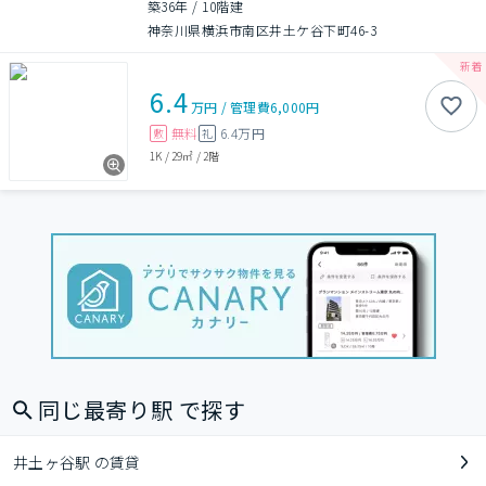
築36年
/
10階建
神奈川県横浜市南区井土ケ谷下町46-3
6.4
万円
/
管理費
6,000円
無料
6.4万円
敷
礼
1K
/
29㎡
/
2階
同じ最寄り駅 で探す
井土ヶ谷駅 の賃貸