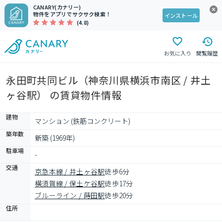
CANARY(カナリー)
物件をアプリでサクサク検索！
インストール
(4.8)
お気に入り
閲覧履歴
永田町共同ビル（神奈川県横浜市南区 / 井土
ヶ谷駅） の賃貸物件情報
建物
マンション (鉄筋コンクリート)
築年数
新築 (1969年)
駐車場
-
交通
京急本線 / 井土ヶ谷駅
徒歩6分
横須賀線 / 保土ケ谷駅
徒歩17分
ブルーライン / 蒔田駅
徒歩20分
住所