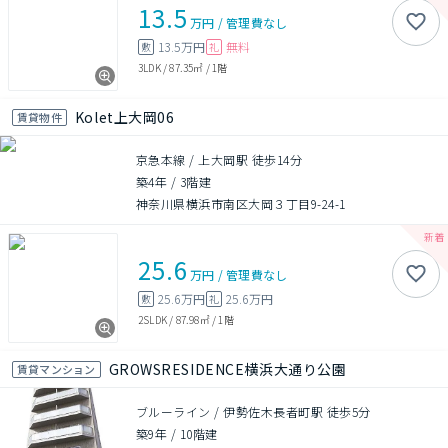
13.5
万円
/
管理費
なし
13.5万円
無料
敷
礼
3LDK
/
87.35㎡
/
1階
Kolet上大岡06
賃貸物件
京急本線 / 上大岡駅 徒歩14分
築4年
/
3階建
神奈川県横浜市南区大岡３丁目9-24-1
25.6
万円
/
管理費
なし
25.6万円
25.6万円
敷
礼
2SLDK
/
87.98㎡
/
1階
GROWSRESIDENCE横浜大通り公園
賃貸マンション
ブルーライン / 伊勢佐木長者町駅 徒歩5分
築9年
/
10階建