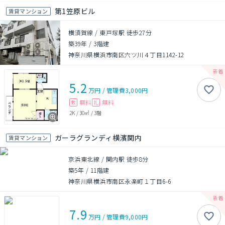
第1笠原ビル
賃貸マンション
横須賀線 / 東戸塚駅 徒歩27分
築39年
/
3階建
神奈川県横浜市南区六ツ川４丁目1142-12
5.2
万円
/
管理費
3,000円
無料
無料
敷
礼
2K
/
30㎡
/
3階
ガーラグランディ横濱関内
賃貸マンション
京浜東北線 / 関内駅 徒歩8分
築5年
/
11階建
神奈川県横浜市南区永楽町１丁目6-6
7.9
万円
/
管理費
9,000円