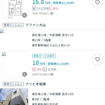
16.8
万円
/
管理費
10,000円
16.8万円
無料
敷
礼
3LDK
/
65.01㎡
/
2階
アファン大山
賃貸マンション
東武東上線 / 中板橋駅 徒歩11分
築12年
/
6階建
東京都板橋区大谷口上町4-16
家賃カード決済可
18
万円
/
管理費
15,000円
無料
18万円
敷
礼
2LDK
/
60.18㎡
/
6階
アリビオ板橋
賃貸マンション
東武東上線 / 中板橋駅 徒歩10分
築3年
/
3階建
東京都板橋区弥生町