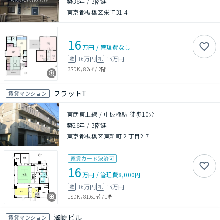
築36年
/
3階建
東京都板橋区栄町31-4
16
万円
/
管理費
なし
16万円
16万円
敷
礼
3SDK
/
82㎡
/
2階
フラットT
賃貸マンション
東武東上線 / 中板橋駅 徒歩10分
築26年
/
3階建
東京都板橋区東新町２丁目2-7
家賃カード決済可
16
万円
/
管理費
8,000円
16万円
16万円
敷
礼
1SDK
/
81.61㎡
/
1階
澤崎ビル
賃貸マンション