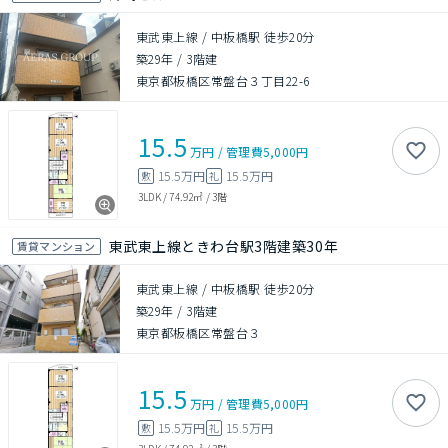
東武東上線 / 中板橋駅 徒歩20分
築29年
/
3階建
東京都板橋区常盤台３丁目22-6
15.5
万円
/
管理費
5,000円
15.5万円
15.5万円
敷
礼
3LDK
/
74.92㎡
/
3階
東武東上線ときわ台駅3階建築30年
賃貸マンション
東武東上線 / 中板橋駅 徒歩20分
築29年
/
3階建
東京都板橋区常盤台３
15.5
万円
/
管理費
5,000円
15.5万円
15.5万円
敷
礼