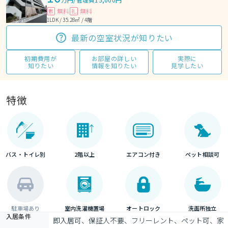
無料
無料
敷
礼
1LDK / 35.28㎡ / 4階
最新の空室状況が知りたい
初期費用が
お部屋の詳しい
実際に
知りたい
情報を知りたい
見学したい
特徴
バス・トイレ別
2階以上
エアコン付き
ペット相談可
駐車場あり
室内洗濯機置場
オートロック
洗面所独立
入居条件
即入居可、保証人不要、フリーレント、ペット可、家