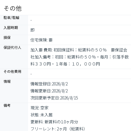
その他
駐車/駐輪
-
入居時期
即
損保
住宅保険: 要
保証代行人
加入要 費用: 初回保証料：総賃料の５０％　要保証会
社加入備考：初回：総賃料の５０％・毎月：引落手数
料３３０円・１年毎：１０，０００円
その他費用
-
情報
情報登録日:
2026/8/2
情報更新日:
2026/8/2
次回更新予定日:
2026/8/15
備考
現況: 空家

状態: 未入居

更新料: 新賃料の1.0ヶ月分

フリーレント: 2ヶ月（総賃料）
