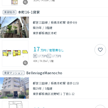
3LDK
/
74.92㎡
/
3階
本町16-1貸家
賃貸物件
都営三田線 / 板橋本町駅 徒歩6分
築39年
/
3階建
東京都板橋区本町
17
万円
/
管理費
なし
17万円
17万円
敷
礼
4DK
/
74.09㎡
/
1階
BelleviageMaenocho
賃貸マンション
都営三田線 / 板橋本町駅 徒歩11分
築29年
/
5階建
東京都板橋区前野町１丁目1-12