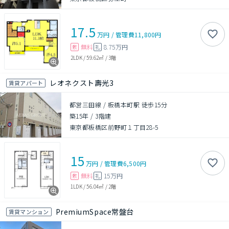
17.5
万円
/
管理費
11,800円
無料
8.75万円
敷
礼
2LDK
/
59.62㎡
/
3階
レオネクスト壽光3
賃貸アパート
都営三田線 / 板橋本町駅 徒歩15分
築15年
/
3階建
東京都板橋区前野町１丁目28-5
15
万円
/
管理費
6,500円
無料
15万円
敷
礼
1LDK
/
56.04㎡
/
2階
PremiumSpace常盤台
賃貸マンション