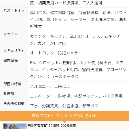
賃・初期費用カード決済可、二人入居可
バス・トイレ
専用バス、追焚機能浴室、浴室乾燥機、給湯、バスト
イレ別、専用トイレ、シャワー、温水洗浄便座、洗面
所独立
キッチン
カウンターキッチン、2口コンロ、システムキッチ
ン、ガスコンロ対応
セキュリティ
オートロック、防犯カメラ
室内設備
BS、クロゼット、照明付、ネット使用料不要、エア
コン、インターネット対応、室内洗濯置、フローリン
グ、CS、シューズボックス
部屋の特徴
バルコニー、二階以上
共用部
エレベーター、駐輪場、宅配ボックス、バイク置場
その他の特徴
下水、分譲賃貸、公営水道、都市ガス
無料で10秒! カンタンお問い合わせ
板橋区双葉町 10階建 2025年築