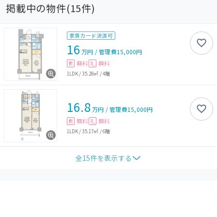
掲載中の物件(
15
件)
家賃カード決済可
16
万円
/
管理費
15,000円
無料
無料
敷
礼
1LDK
/
35.28㎡
/
4階
16.8
万円
/
管理費
15,000円
無料
無料
敷
礼
1LDK
/
35.17㎡
/
6階
全
15
件を表示する