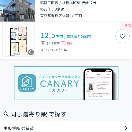
都営三田線 / 板橋本町駅 徒歩17分
築29年
/
3階建
東京都板橋区常盤台1丁目
12.5
万円
/
管理費
5,000円
12.5万円
無料
敷
礼
2LDK
/
54.03㎡
/
2階
同じ最寄り駅 で探す
中板橋駅 の賃貸