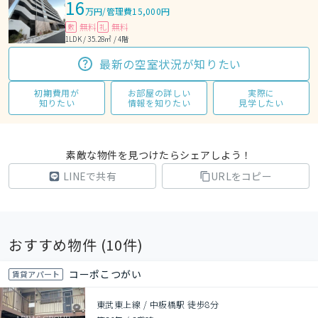
16
万円
/
管理費15,000円
無料
無料
敷
礼
1LDK / 35.28㎡ / 4階
最新の空室状況が知りたい
初期費用が
お部屋の詳しい
実際に
知りたい
情報を知りたい
見学したい
素敵な物件を見つけたらシェアしよう！
LINEで共有
URLをコピー
おすすめ物件 (
10
件)
コーポこつがい
賃貸アパート
東武東上線 / 中板橋駅 徒歩8分