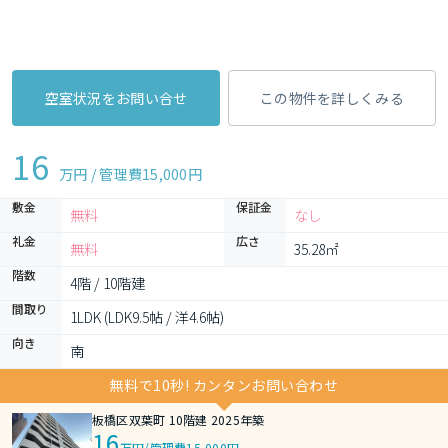
空室状況をお問い合せ
この物件を詳しくみる
16
万円 / 管理費
15,000円
敷金
保証金
無料
なし
礼金
広さ
無料
35.28㎡
階数
4階 / 10階建
間取り
1LDK (LDK9.5帖 / 洋4.6帖)
向き
南
無料で10秒! カンタンお問い合わせ
板橋区双葉町 10階建 2025年築
16
万円
/
管理費15,000円