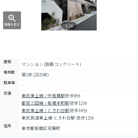
画像を拡大
1/16
建物
マンション (鉄筋コンクリート)
築年数
築1年 (2025年)
駐車場
-
交通
東武東上線 / 中板橋駅
徒歩8分
都営三田線 / 板橋本町駅
徒歩12分
東武東上線 / ときわ台駅
徒歩14分
東武鉄道東上線 ときわ台駅 徒歩12分
住所
東京都板橋区双葉町