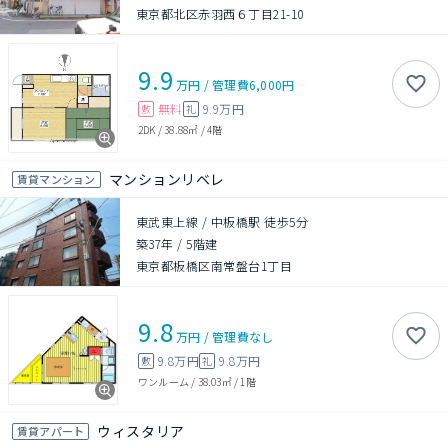
東京都北区赤羽西６丁目21-10
9.9
万円
/
管理費
6,000円
無料
9.9万円
敷
礼
2DK
/
38.88㎡
/
4階
マンションリベレ
賃貸マンション
東武東上線 / 中板橋駅 徒歩5分
築37年
/
5階建
東京都板橋区南常盤台1丁目
9.8
万円
/
管理費
なし
9.8万円
9.8万円
敷
礼
ワンルーム
/
38.03㎡
/
1階
ウィスタリア
賃貸アパート