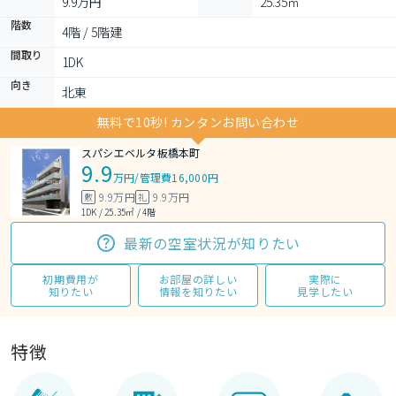
9.9万円
25.35㎡
階数
4階 / 5階建
間取り
1DK 
向き
北東
無料で10秒! カンタンお問い合わせ
スパシエベルタ板橋本町
9.9
万円
/
管理費16,000円
9.9万円
9.9万円
敷
礼
1DK / 25.35㎡ / 4階
最新の空室状況が知りたい
初期費用が
お部屋の詳しい
実際に
知りたい
情報を知りたい
見学したい
特徴