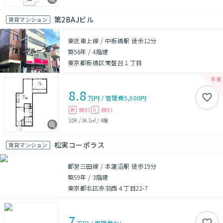
第2BAJビル
賃貸マンション
東武東上線 / 中板橋駅 徒歩12分
築56年
/
4階建
東京都板橋区常盤台１丁目
8.8
万円
/
管理費
5,000円
無料
無料
敷
礼
1DK
/
34.1㎡
/
4階
松実コーポラス
賃貸マンション
都営三田線 / 本蓮沼駅 徒歩19分
築59年
/
3階建
東京都北区赤羽西４丁目22-7
7