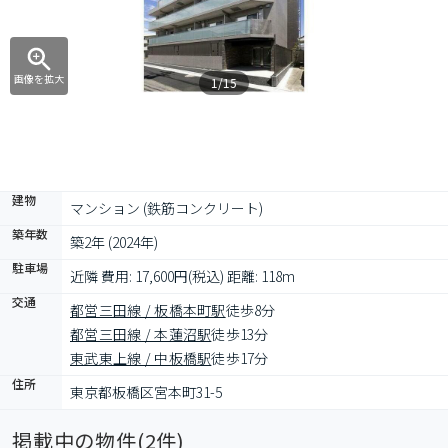
画像を拡大
1/15
建物
マンション (鉄筋コンクリート)
築年数
築2年 (2024年)
駐車場
近隣 費用: 17,600円(税込) 距離: 118m
交通
都営三田線 / 板橋本町駅
徒歩8分
都営三田線 / 本蓮沼駅
徒歩13分
東武東上線 / 中板橋駅
徒歩17分
住所
東京都板橋区宮本町31-5
掲載中の物件(
2
件)