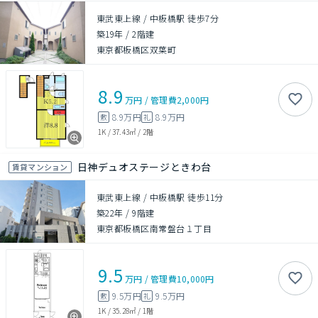
東武東上線 / 中板橋駅 徒歩7分
築19年
/
2階建
東京都板橋区双葉町
8.9
万円
/
管理費
2,000円
8.9万円
8.9万円
敷
礼
1K
/
37.43㎡
/
2階
日神デュオステージときわ台
賃貸マンション
東武東上線 / 中板橋駅 徒歩11分
築22年
/
9階建
東京都板橋区南常盤台１丁目
9.5
万円
/
管理費
10,000円
9.5万円
9.5万円
敷
礼
1K
/
35.28㎡
/
1階