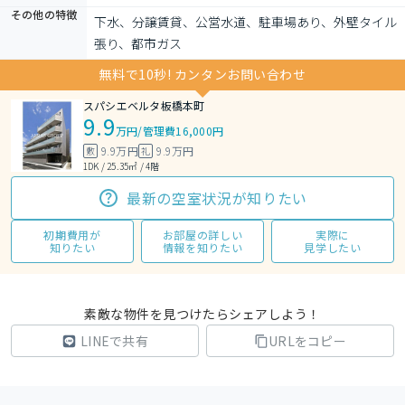
その他の特徴
下水、分譲賃貸、公営水道、駐車場あり、外壁タイル
張り、都市ガス
無料で10秒! カンタンお問い合わせ
スパシエベルタ板橋本町
9.9
万円
/
管理費16,000円
9.9万円
9.9万円
敷
礼
1DK / 25.35㎡ / 4階
最新の空室状況が知りたい
初期費用が
お部屋の詳しい
実際に
知りたい
情報を知りたい
見学したい
素敵な物件を見つけたらシェアしよう！
LINEで共有
URLをコピー