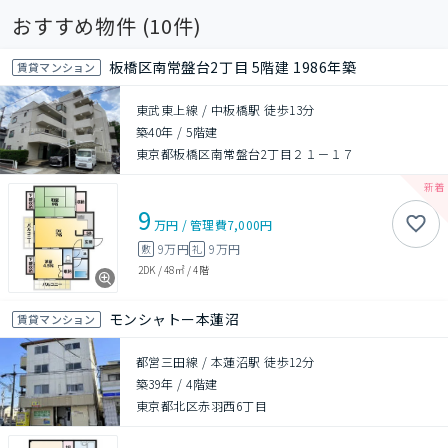
おすすめ物件 (
10
件)
板橋区南常盤台2丁目 5階建 1986年築
賃貸マンション
東武東上線 / 中板橋駅 徒歩13分
築40年
/
5階建
東京都板橋区南常盤台2丁目２１－１７
9
万円
/
管理費
7,000円
9万円
9万円
敷
礼
2DK
/
48㎡
/
4階
モンシャトー本蓮沼
賃貸マンション
都営三田線 / 本蓮沼駅 徒歩12分
築39年
/
4階建
東京都北区赤羽西6丁目