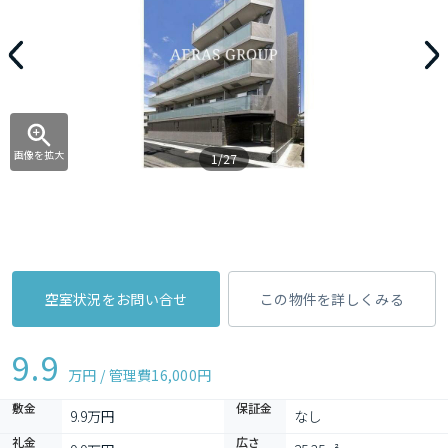
画像を拡大
1/27
空室状況をお問い合せ
この物件を詳しくみる
9.9
万円 / 管理費
16,000円
敷金
保証金
9.9万円
なし
礼金
広さ