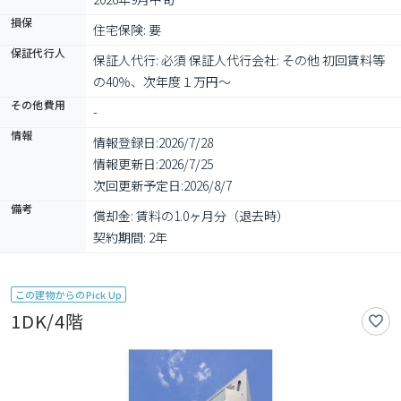
損保
住宅保険: 要
保証代行人
保証人代行: 必須 保証人代行会社: その他 初回賃料等
の40％、次年度１万円～
その他費用
-
情報
情報登録日:
2026/7/28
情報更新日:
2026/7/25
次回更新予定日:
2026/8/7
備考
償却金: 賃料の1.0ヶ月分（退去時）

契約期間: 2年
この建物からのPick Up
1DK/4階