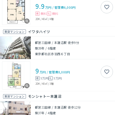
9.9
万円
/
管理費
6,000円
無料
無料
敷
礼
2DK
/
40㎡
/
4階
イワタハイツ
賃貸マンション
都営三田線 / 本蓮沼駅 徒歩9分
築39年
/
6階建
東京都北区赤羽西６丁目
9
万円
/
管理費
8,000円
9万円
9万円
敷
礼
2DK
/
40㎡
/
3階
モンシャトー本蓮沼
賃貸マンション
都営三田線 / 本蓮沼駅 徒歩12分
築37年
/
4階建