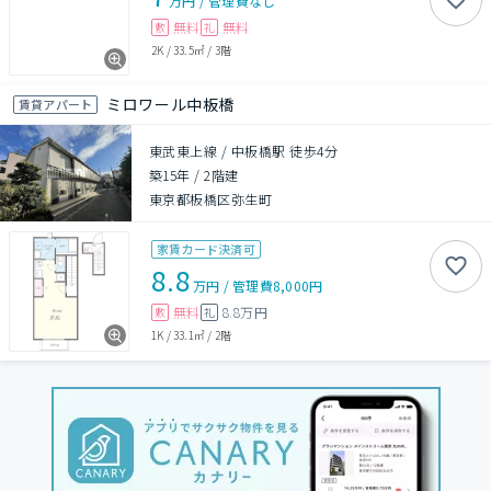
万円
/
管理費
なし
無料
無料
敷
礼
2K
/
33.5㎡
/
3階
ミロワール中板橋
賃貸アパート
東武東上線 / 中板橋駅 徒歩4分
築15年
/
2階建
東京都板橋区弥生町
家賃カード決済可
8.8
万円
/
管理費
8,000円
無料
8.8万円
敷
礼
1K
/
33.1㎡
/
2階