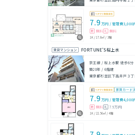
7.9
万円
/
管理費
3,000
無料
無料
敷
礼
1K
/
17.8㎡
/
3階
FORTUNE’S桜上水
賃貸マンション
京王線 / 桜上水駅 徒歩6分
築20年
/
6階建
東京都杉並区下高井戸３丁目
家賃カード
7.9
万円
/
管理費
4,000
無料
7.9万円
敷
礼
1K
/
22.56㎡
/
4階
7.9