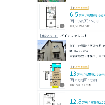
6.5
万円
/
管理費
6,000
6.5万円
6.5万円
敷
礼
1DK
/
21.69㎡
/
2階
パインフォレスト
賃貸アパート
京王井の頭線 / 西永福駅 
築11年
/
2階建
東京都杉並区永福３丁目33-
13
万円
/
管理費
2,000円
13万円
26万円
敷
礼
1LDK
/
40.12㎡
/
2階
12.8
万円
/
管理費
2,0