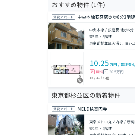
おすすめ物件 (
1
件)
中央本線荻窪駅徒歩6分3階建
賃貸アパート
中央本線 / 荻窪駅 徒歩6分
築9年
/
3階建
東京都杉並区天沼3丁目7-1
10.25
万円
/
管理費
4
無料
20.5万円
敷
礼
1K
/
26㎡
/
2階
東京都杉並区の新着物件
MELDIA高円寺
賃貸アパート
東京メトロ丸ノ内線 / 新高
築2年
/
3階建
東京都杉並区高円寺南２丁目4