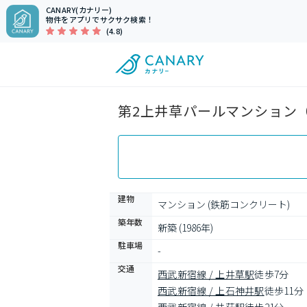
CANARY(カナリー)
物件をアプリでサクサク検索！
(4.8)
第2上井草パールマンション（
建物
マンション (鉄筋コンクリート)
築年数
新築 (1986年)
駐車場
-
交通
西武新宿線 / 上井草駅
徒歩7分
西武新宿線 / 上石神井駅
徒歩11分