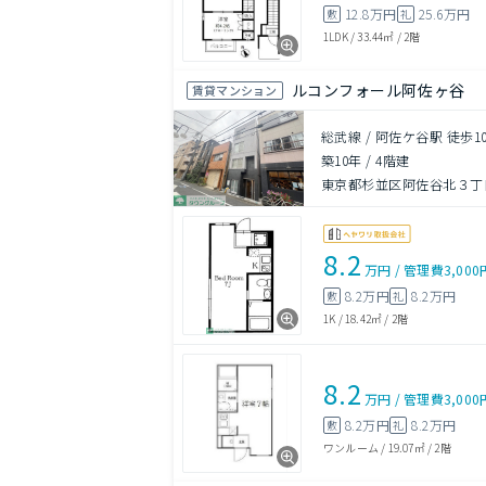
12.8万円
25.6万円
敷
礼
1LDK
/
33.44㎡
/
2階
ルコンフォール阿佐ヶ谷
賃貸マンション
総武線 / 阿佐ケ谷駅 徒歩1
築10年
/
4階建
東京都杉並区阿佐谷北３丁目2
8.2
万円
/
管理費
3,000
8.2万円
8.2万円
敷
礼
1K
/
18.42㎡
/
2階
8.2
万円
/
管理費
3,000
8.2万円
8.2万円
敷
礼
ワンルーム
/
19.07㎡
/
2階