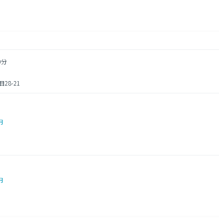
0分
8-21
円
円