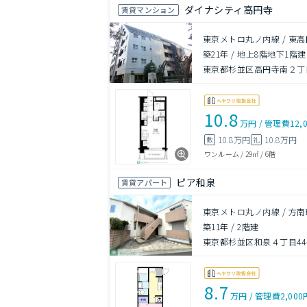
ダイナシティ高円寺
賃貸マンション
東京メトロ丸ノ内線 / 東高
築21年
/
地上8階地下1階建
東京都杉並区高円寺南２丁目
10.8
万円
/
管理費
12,
10.8万円
10.8万円
敷
礼
ワンルーム
/
29㎡
/
6階
ピア和泉
賃貸アパート
東京メトロ丸ノ内線 / 方南
築11年
/
2階建
東京都杉並区和泉４丁目44-
8.7
万円
/
管理費
2,000