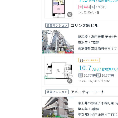
万円
/
管理費
4,000
無料
7.9万円
敷
礼
1K
/
22.56㎡
/
4階
コリンズ86ビル
賃貸マンション
総武線 / 高円寺駅 徒歩4分
築34年
/
7階建
東京都杉並区高円寺南３丁目
10.7
万円
/
管理費
13,
10.7万円
10.7万円
敷
礼
ワンルーム
/
31.37㎡
/
4階
アメニティーコート
賃貸マンション
京王井の頭線 / 永福町駅 
築37年
/
3階建
東京都杉並区永福４丁目12-