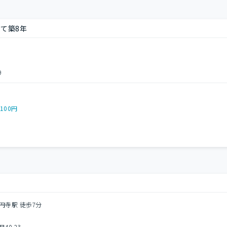
て築8年
9
,100円
円寺駅 徒歩7分
0-23