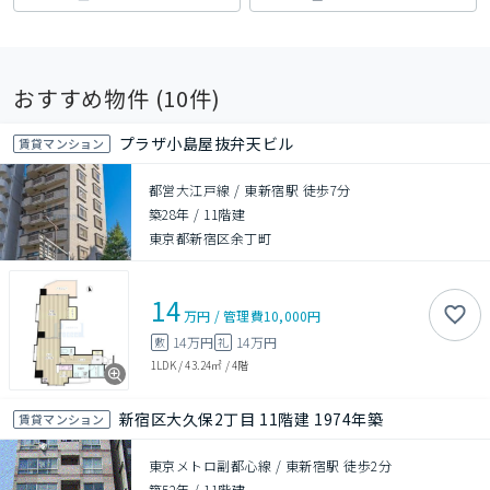
おすすめ物件 (
10
件)
プラザ小島屋抜弁天ビル
賃貸マンション
都営大江戸線 / 東新宿駅 徒歩7分
築28年
/
11階建
東京都新宿区余丁町
14
万円
/
管理費
10,000円
14万円
14万円
敷
礼
1LDK
/
43.24㎡
/
4階
新宿区大久保2丁目 11階建 1974年築
賃貸マンション
東京メトロ副都心線 / 東新宿駅 徒歩2分
築52年
/
11階建