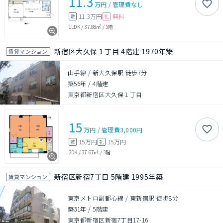
11.3
万円
/
管理費
なし
11.3万円
無料
敷
礼
1LDK
/
37.88㎡
/
5階
新宿区大久保１丁目 4階建 1970年築
賃貸マンション
山手線 / 新大久保駅 徒歩7分
築56年
/
4階建
東京都新宿区大久保１丁目
15
万円
/
管理費
3,000円
15万円
15万円
敷
礼
2DK
/
37.67㎡
/
3階
新宿区新宿7丁目 5階建 1995年築
賃貸マンション
東京メトロ副都心線 / 東新宿駅 徒歩8分
築31年
/
5階建
東京都新宿区新宿7丁目17-16