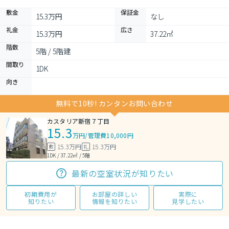
敷金
保証金
15.3万円
なし
礼金
広さ
15.3万円
37.22㎡
階数
5階 / 5階建
間取り
1DK 
向き
無料で10秒! カンタンお問い合わせ
カスタリア新宿７丁目
15.3
万円
/
管理費10,000円
15.3万円
15.3万円
敷
礼
1DK / 37.22㎡ / 5階
最新の空室状況が知りたい
初期費用が
お部屋の詳しい
実際に
知りたい
情報を知りたい
見学したい