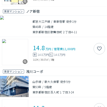
ノア新宿
賃貸マンション
都営大江戸線 / 東新宿駅 徒歩1分
築48年
/
14階建
東京都新宿区歌舞伎町２丁目4-11
14.8
万円
/
管理費
12,000円
14.8万円
14.8万円
敷
礼
1LDK
/
38.07㎡
/
3階
浅川コーポ
賃貸マンション
山手線 / 新大久保駅 徒歩5分
築53年
/
5階建
東京都新宿区百人町１丁目3-24