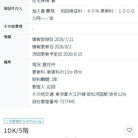
住宅保険: 要
保証代行人
加入要 費用: 　初回保証料：４０％ 更新料：１０００
０円～／年
その他費用
-
情報
情報登録日:
2026/7/21
情報更新日:
2026/8/2
次回更新予定日:
2026/8/15
備考
現況: 居住中

更新料: 新賃料の1.0ヶ月分

契約期間: 2年

管理人: 巡回

その他交通: 東京都大江戸線 若松河田駅 徒歩12分

自社管理番号: 7177445
この建物からのPick Up
1DK/5階