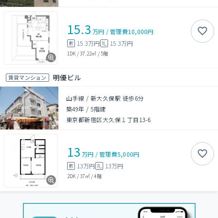
15.3
万円
/
管理費
10,000円
15.3万円
15.3万円
敷
礼
1DK
/
37.22㎡
/
5階
明優ビル
賃貸マンション
山手線 / 新大久保駅 徒歩6分
築49年
/
5階建
東京都新宿区大久保１丁目13-6
13
万円
/
管理費
5,000円
13万円
13万円
敷
礼
2DK
/
37㎡
/
4階