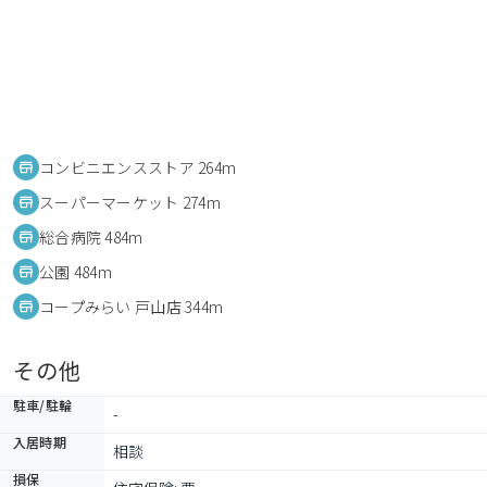
コンビニエンスストア 264m
スーパーマーケット 274m
総合病院 484m
公園 484m
コープみらい 戸山店 344m
その他
駐車/駐輪
-
入居時期
相談
損保