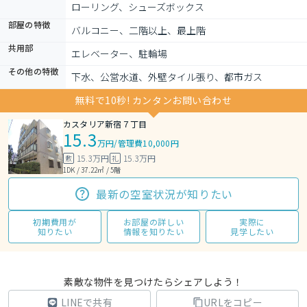
ローリング、シューズボックス
部屋の特徴
バルコニー、二階以上、最上階
共用部
エレベーター、駐輪場
その他の特徴
下水、公営水道、外壁タイル張り、都市ガス
無料で10秒! カンタンお問い合わせ
カスタリア新宿７丁目
15.3
万円
/
管理費10,000円
15.3万円
15.3万円
敷
礼
1DK / 37.22㎡ / 5階
最新の空室状況が知りたい
初期費用が
お部屋の詳しい
実際に
知りたい
情報を知りたい
見学したい
素敵な物件を見つけたらシェアしよう！
LINEで共有
URLをコピー