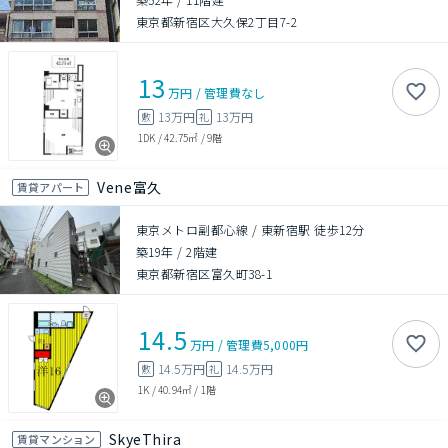
東京都新宿区大久保2丁目7-2
13
万円
/
管理費
なし
13万円
13万円
敷
礼
1DK
/
42.75㎡
/
9階
Vene富久
賃貸アパート
東京メトロ副都心線 / 東新宿駅 徒歩12分
築19年
/
2階建
東京都新宿区富久町38-1
14.5
万円
/
管理費
5,000円
14.5万円
14.5万円
敷
礼
1K
/
40.94㎡
/
1階
SkyeThira
賃貸マンション