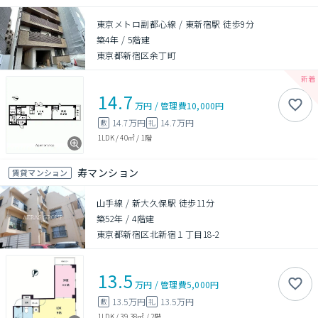
東京メトロ副都心線 / 東新宿駅 徒歩9分
築4年
/
5階建
東京都新宿区余丁町
14.7
万円
/
管理費
10,000円
14.7万円
14.7万円
敷
礼
1LDK
/
40㎡
/
1階
寿マンション
賃貸マンション
山手線 / 新大久保駅 徒歩11分
築52年
/
4階建
東京都新宿区北新宿１丁目18-2
13.5
万円
/
管理費
5,000円
13.5万円
13.5万円
敷
礼
1LDK
/
39.38㎡
/
2階