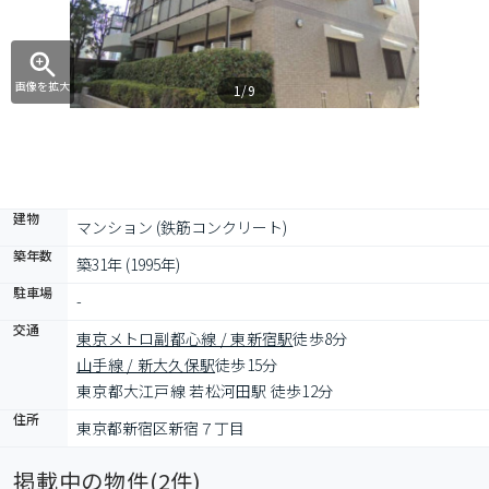
画像を拡大
1/9
建物
マンション (鉄筋コンクリート)
築年数
築31年 (1995年)
駐車場
-
交通
東京メトロ副都心線 / 東新宿駅
徒歩8分
山手線 / 新大久保駅
徒歩15分
東京都大江戸線 若松河田駅 徒歩12分
住所
東京都新宿区新宿７丁目
掲載中の物件(
2
件)