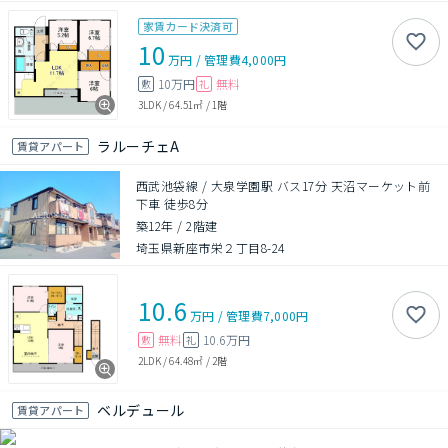
家賃カード決済可
10
万円
/
管理費
4,000円
10万円
無料
敷
礼
3LDK
/
64.51㎡
/
1階
ラルーチェA
賃貸アパート
西武池袋線 / 大泉学園駅 バス17分 天沼マーケット前
下車 徒歩8分
築12年
/
2階建
埼玉県新座市栄２丁目8-24
10.6
万円
/
管理費
7,000円
無料
10.6万円
敷
礼
2LDK
/
64.48㎡
/
2階
ベルデュール
賃貸アパート