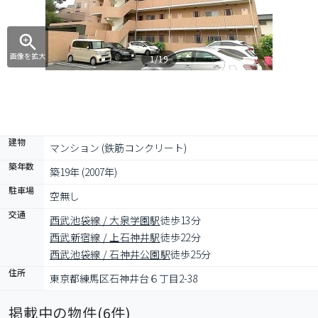
画像を拡大
1/19
建物
マンション (鉄筋コンクリート)
築年数
築19年 (2007年)
駐車場
空無し
交通
西武池袋線 / 大泉学園駅
徒歩13分
西武新宿線 / 上石神井駅
徒歩22分
西武池袋線 / 石神井公園駅
徒歩25分
住所
東京都練馬区石神井台６丁目2-38
掲載中の物件(
6
件)