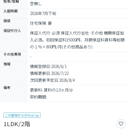
駐車/駐輪
空無し
入居時期
2026年7月下旬
損保
住宅保険: 要
保証代行人
保証人代行: 必須 保証人代行会社: その他 機関保証加
入必須。初回保証料35000円、月額保証料賃料等総額
の１％＋800円/月(その他商品あり)
その他費用
-
情報
情報登録日:
2026/6/1
情報更新日:
2026/7/22
次回更新予定日:
2026/8/4
備考
更新料: 賃料の1.0ヶ月分

契約期間: 
この建物からのPick Up
1LDK/2階