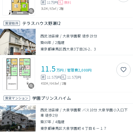
11万円
無料
敷
礼
3LDK
/
65㎡
/
2階
テラスハウス野瀬I2
賃貸物件
西武池袋線 / 大泉学園駅 徒歩19分
築46年
/
2階建
東京都練馬区西大泉3丁目26-2、3
11.5
万円
/
管理費
2,000円
11.5万円
11.5万円
敷
礼
4SDK
/
64.8㎡
/
1階
学園プリンスハイム
賃貸マンション
西武池袋線 / 大泉学園駅 バス10分 大泉学園小入口下
車 徒歩2分
築37年
/
4階建
東京都練馬区大泉学園町４丁目６－１７