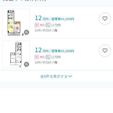
12
万円
/
管理費
10,000円
無料
12万円
敷
礼
1LDK
/
40.52㎡
/
2階
12
万円
/
管理費
10,000円
無料
12万円
敷
礼
1LDK
/
40.52㎡
/
5階
全
6
件を表示する