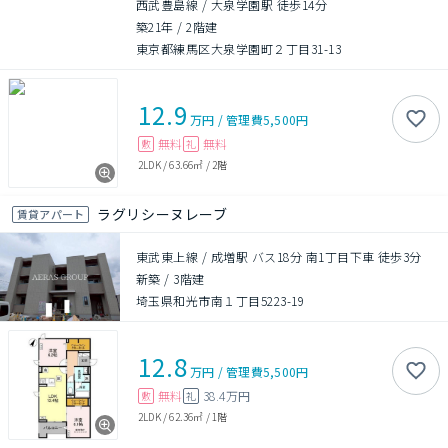
西武豊島線 / 大泉学園駅 徒歩14分
築21年
/
2階建
東京都練馬区大泉学園町２丁目31-13
12.9
万円
/
管理費
5,500円
無料
無料
敷
礼
2LDK
/
63.66㎡
/
2階
ラグリシーヌレーブ
賃貸アパート
東武東上線 / 成増駅 バス18分 南1丁目下車 徒歩3分
新築
/
3階建
埼玉県和光市南１丁目5223-19
12.8
万円
/
管理費
5,500円
無料
38.4万円
敷
礼
2LDK
/
62.36㎡
/
1階