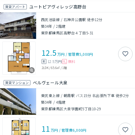
ユートピアヴィレッジ高野台
賃貸アパート
西武池袋線 / 石神井公園駅 徒歩12分
築34年
/
2階建
東京都練馬区高野台４丁目5-31
12.5
万円
/
管理費
5,000円
12.5万円
無料
敷
礼
2LDK
/
65.6㎡
/
1階
ベルヴェール大泉
賃貸マンション
東武東上線 / 朝霞駅 バス15分 北出張所下車 徒歩2分
築34年
/
4階建
東京都練馬区大泉学園町5丁目10-29
11
万円
/
管理費
6,000円