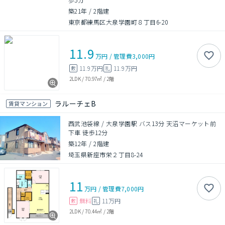
築21年
/
2階建
東京都練馬区大泉学園町８丁目6-20
11.9
万円
/
管理費
3,000円
11.9万円
11.9万円
敷
礼
2LDK
/
70.97㎡
/
2階
ラルーチェB
賃貸マンション
西武池袋線 / 大泉学園駅 バス13分 天沼マーケット前
下車 徒歩12分
築12年
/
2階建
埼玉県新座市栄２丁目8-24
11
万円
/
管理費
7,000円
無料
11万円
敷
礼
2LDK
/
70.44㎡
/
2階