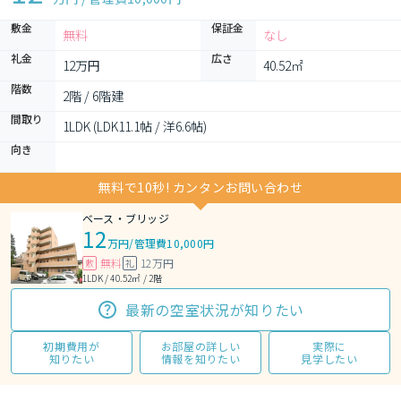
敷金
保証金
無料
なし
礼金
広さ
12万円
40.52㎡
階数
2階 / 6階建
間取り
1LDK (LDK11.1帖 / 洋6.6帖)
向き
無料で10秒! カンタンお問い合わせ
ベース・ブリッジ
12
万円
/
管理費10,000円
無料
12万円
敷
礼
1LDK / 40.52㎡ / 2階
最新の空室状況が知りたい
初期費用が
お部屋の詳しい
実際に
知りたい
情報を知りたい
見学したい