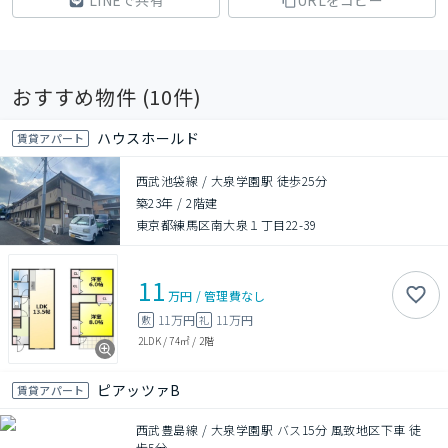
LINEで共有
URLをコピー
おすすめ物件 (
10
件)
ハウスホールド
賃貸アパート
西武池袋線 / 大泉学園駅 徒歩25分
築23年
/
2階建
東京都練馬区南大泉１丁目22-39
11
万円
/
管理費
なし
11万円
11万円
敷
礼
2LDK
/
74㎡
/
2階
ピアッツァB
賃貸アパート
西武豊島線 / 大泉学園駅 バス15分 風致地区下車 徒
歩5分