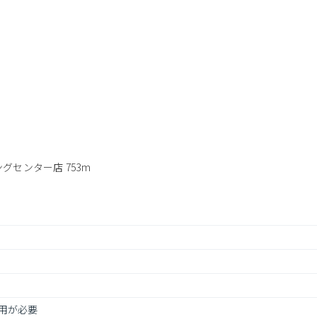
m
センター店 753m
用が必要
