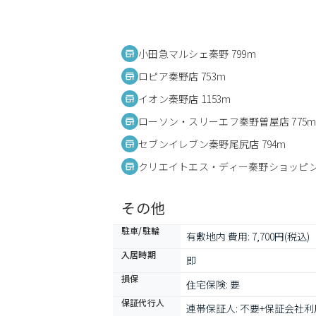
小田急マルシェ秦野 799m
ロピア秦野店 753m
イオン秦野店 1153m
ローソン・スリーエフ秦野曽屋店 775
セブンイレブン秦野尾尻店 794m
クリエイトエス・ディー秦野ショッピング
その他
駐車/駐輪
有敷地内 費用: 7,700円(税込)
入居時期
即
損保
住宅保険: 要
保証代行人
連帯保証人: 不要+保証会社利