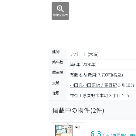
画像を拡大
建物
アパート (木造)
築年数
築6年 (2020年)
駐車場
有敷地内 費用: 7,700円(税込)
交通
小田急小田原線 / 秦野駅
徒歩10分
住所
神奈川県秦野市本町３丁目7-15
掲載中の物件(
2
件)
6.3
万円
/
管理費
4,000