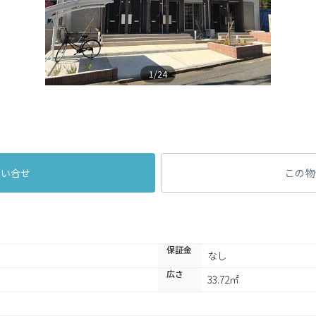
1/24
問い合せ
この物
保証金
なし
広さ
33.72㎡