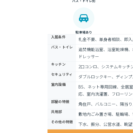
バス・トイレ別
駐車場あり
入居条件
礼金不要、単身者相談、即入
バス・トイレ
追焚機能浴室、浴室乾燥機、
ドレッサー
キッチン
2口コンロ、システムキッチ
セキュリティ
ダブルロックキー、ディンプ
室内設備
BS、ネット専用回線、全居
応、室内洗濯置、フローリン
部屋の特徴
角住戸、バルコニー、陽当り
共用部
敷地内ごみ置き場、駐輪場、
その他の特徴
下水、振分、公営水道、眺望