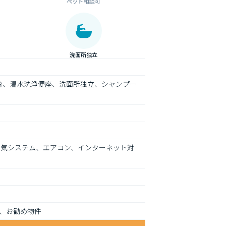
ペット相談可
洗面所独立
台、温水洗浄便座、洗面所独立、シャンプー
換気システム、エアコン、インターネット対
、お勧め物件