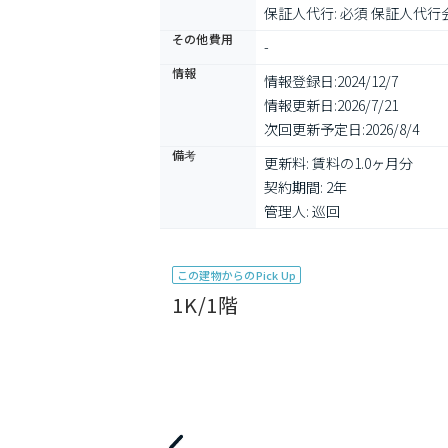
保証人代行: 必須 保証人代行会
その他費用
-
情報
情報登録日:
2024/12/7
情報更新日:
2026/7/21
次回更新予定日:
2026/8/4
備考
更新料: 賃料の1.0ヶ月分

契約期間: 2年

管理人: 巡回
この建物からのPick Up
1K/1階