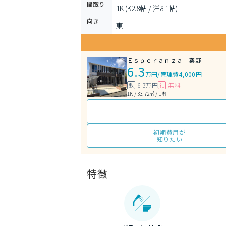
間取り
1K (K2.8帖 / 洋8.1帖)
向き
東
Ｅｓｐｅｒａｎｚａ 秦野
6.3
万円
/
管理費4,000円
6.3万円
無料
敷
礼
1K / 33.72㎡ / 1階
初期費用が
知りたい
特徴