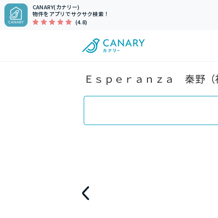
CANARY(カナリー)
物件をアプリでサクサク検索！
(4.8)
Ｅｓｐｅｒａｎｚａ 秦野（神