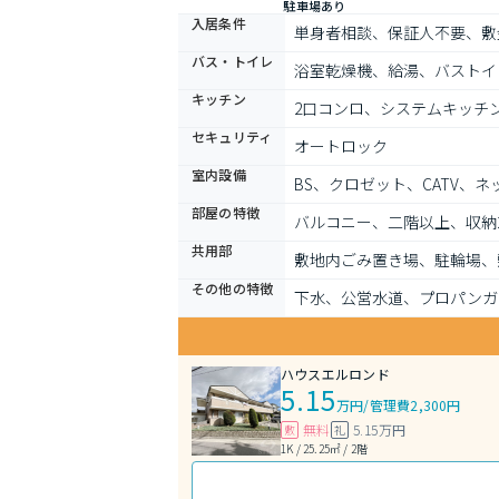
駐車場あり
入居条件
単身者相談、保証人不要、敷
バス・トイレ
浴室乾燥機、給湯、バストイ
キッチン
2口コンロ、システムキッチ
セキュリティ
オートロック
室内設備
BS、クロゼット、CATV
部屋の特徴
バルコニー、二階以上、収納
共用部
敷地内ごみ置き場、駐輪場、
その他の特徴
下水、公営水道、プロパンガ
ハウスエルロンド
5.15
万円
/
管理費2,300円
無料
5.15万円
敷
礼
1K / 25.25㎡ / 2階