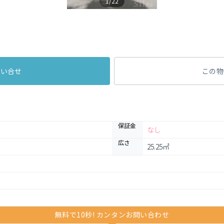
1/22
問い合せ
この物
保証金
なし
広さ
25.25㎡
無料で10秒! カンタンお問い合わせ