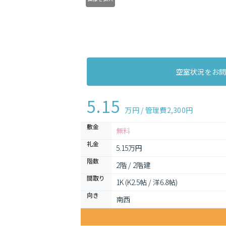
空室状況をお
5.15
万円 / 管理費
2,300円
敷金
無料
礼金
5.15万円
階数
2階 / 2階建
間取り
1K (K2.5帖 / 洋6.8帖)
向き
南西