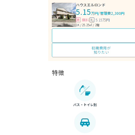
ハウスエルロンド
5.15
万円
/
管理費2,300円
無料
5.15万円
敷
礼
1K / 25.25㎡ / 2階
初期費用が
知りたい
特徴
バス・トイレ別