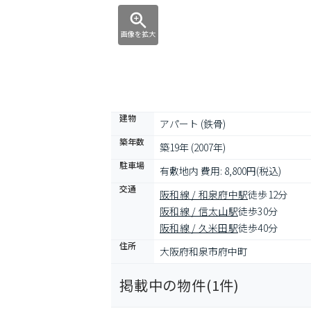
画像を拡大
建物
アパート (鉄骨)
築年数
築19年 (2007年)
駐車場
有敷地内 費用: 8,800円(税込)
交通
阪和線 / 和泉府中駅
徒歩12分
阪和線 / 信太山駅
徒歩30分
阪和線 / 久米田駅
徒歩40分
住所
大阪府和泉市府中町
掲載中の物件(
1
件)