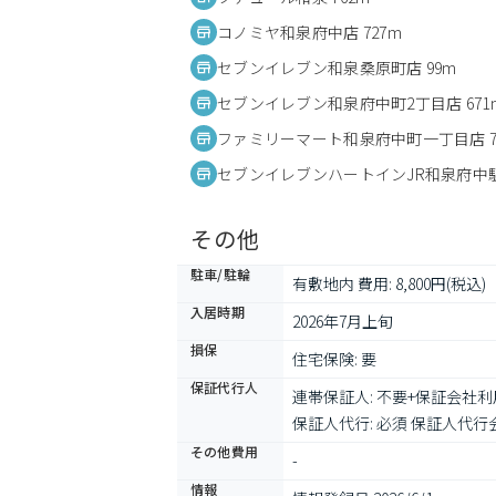
コノミヤ和泉府中店 727m
セブンイレブン和泉桑原町店 99m
セブンイレブン和泉府中町2丁目店 671
ファミリーマート和泉府中町一丁目店 7
セブンイレブンハートインJR和泉府中駅改
その他
駐車/駐輪
有敷地内 費用: 8,800円(税込)
入居時期
2026年7月上旬
損保
住宅保険: 要
保証代行人
連帯保証人: 不要+保証会社利
保証人代行: 必須 保証人代行会
その他費用
-
情報