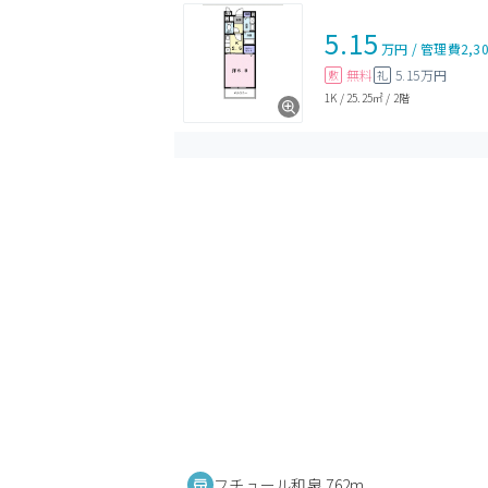
5.15
万円
/
管理費
2,3
無料
5.15万円
敷
礼
1K
/
25.25㎡
/
2階
フチュール和泉 762m