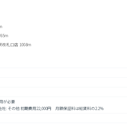
m
65m
札口店 1008m
用が必要

社: その他 初期費用22,000円　月額保証料は総賃料の2.2％