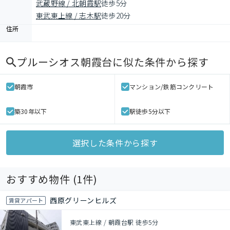
武蔵野線 / 北朝霞駅
徒歩5分
東武東上線 / 志木駅
徒歩20分
住所
プルーシオス朝霞台
に似た条件から探す
朝霞市
マンション/鉄筋コンクリート
築30年以下
駅徒歩5分以下
選択した条件から探す
おすすめ物件 (
1
件)
西原グリーンヒルズ
賃貸アパート
東武東上線 / 朝霞台駅 徒歩5分