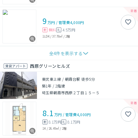
9
万円
/
管理費
4,000円
無料
4.5万円
敷
礼
1LDK
/
37.78㎡
/
2階
全
4
件を表示する
西原グリーンヒルズ
賃貸アパート
東武東上線 / 朝霞台駅 徒歩5分
築1年
/
2階建
埼玉県朝霞市西原２丁目１５－５
8.1
万円
/
管理費
4,000円
8.1万円
8.1万円
敷
礼
1K
/
26.49㎡
/
2階