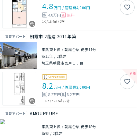
4.8
万円
/
管理費
4,000円
4.8万円
無料
敷
礼
1K
/
19.4㎡
/
3階
朝霞市 2階建 2011年築
賃貸アパート
東武東上線 / 朝霞台駅 徒歩11分
築15年
/
2階建
埼玉県朝霞市宮戸１丁目
8.2
万円
/
管理費
3,000円
8.2万円
8.2万円
敷
礼
1LDK
/
52.17㎡
/
2階
AMOURPURE
賃貸アパート
東武東上線 / 朝霞台駅 徒歩18分
新築
/
2階建