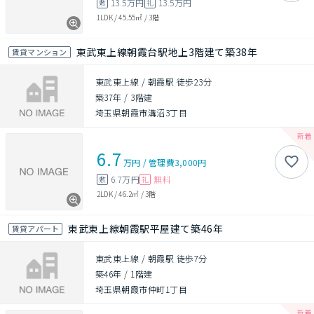
13.5万円
13.5万円
敷
礼
1LDK
/
45.55㎡
/
3階
東武東上線朝霞台駅地上3階建て築38年
賃貸マンション
東武東上線 / 朝霞駅 徒歩23分
築37年
/
3階建
埼玉県朝霞市溝沼3丁目
6.7
万円
/
管理費
3,000円
6.7万円
無料
敷
礼
2LDK
/
46.2㎡
/
3階
東武東上線朝霞駅平屋建て築46年
賃貸アパート
東武東上線 / 朝霞駅 徒歩7分
築46年
/
1階建
埼玉県朝霞市仲町1丁目