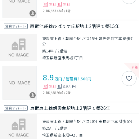
無料
無料
敷
礼
2LDK
/
53.43㎡
/
1階
西武池袋線ひばりケ丘駅地上2階建て築15年
賃貸アパート
東武東上線 / 朝霞台駅 バス15分 蓮光寺前下車 徒歩7
分
築14年
/
2階建
埼玉県新座市馬場1丁目
8.9
万円
/
管理費
3,500円
無料
8.9万円
敷
礼
2LDK
/
58.86㎡
/
2階
東武東上線朝霞台駅地上2階建て築26年
賃貸アパート
東武東上線 / 朝霞台駅 バス20分 東福寺下車 徒歩5分
築25年
/
2階建
埼玉県新座市畑中2丁目