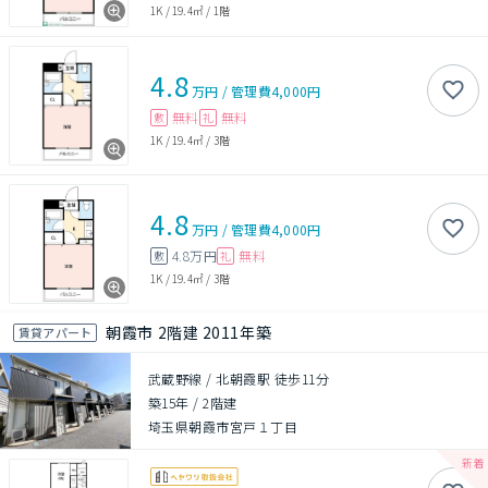
1K
/
19.4㎡
/
1階
4.8
万円
/
管理費
4,000円
無料
無料
敷
礼
1K
/
19.4㎡
/
3階
4.8
万円
/
管理費
4,000円
4.8万円
無料
敷
礼
1K
/
19.4㎡
/
3階
朝霞市 2階建 2011年築
賃貸アパート
武蔵野線 / 北朝霞駅 徒歩11分
築15年
/
2階建
埼玉県朝霞市宮戸１丁目