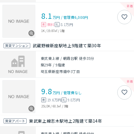
8.1
万円
/
管理費
6,000円
無料
8.1万円
敷
礼
1K
/
19.87㎡
/
1階
武蔵野線新座駅地上9階建て築30年
賃貸マンション
東武東上線 / 朝霞台駅 徒歩35分
築29年
/
9階建
埼玉県新座市畑中3丁目
9.8
万円
/
管理費
なし
19.6万円
9.8万円
敷
礼
2SLDK
/
60.3㎡
/
3階
東武東上線志木駅地上2階建て築14年
賃貸アパート
東武東上線 / 朝霞台駅 徒歩49分