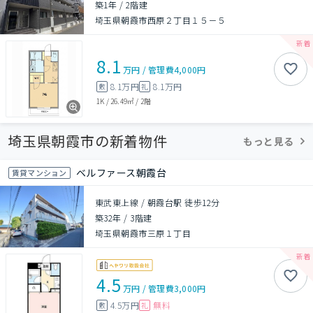
築1年
/
2階建
埼玉県朝霞市西原２丁目１５－５
8.1
万円
/
管理費
4,000円
8.1万円
8.1万円
敷
礼
1K
/
26.49㎡
/
2階
埼玉県朝霞市の新着物件
もっと見る
ベルファース朝霞台
賃貸マンション
東武東上線 / 朝霞台駅 徒歩12分
築32年
/
3階建
埼玉県朝霞市三原１丁目
4.5
万円
/
管理費
3,000円
4.5万円
無料
敷
礼