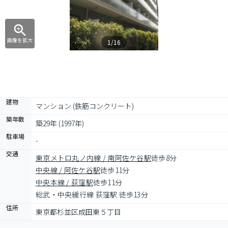
画像を拡大
1/16
建物
マンション (鉄筋コンクリート)
築年数
築29年 (1997年)
駐車場
-
交通
東京メトロ丸ノ内線 / 南阿佐ケ谷駅
徒歩8分
中央線 / 阿佐ケ谷駅
徒歩11分
中央本線 / 荻窪駅
徒歩11分
総武・中央緩行線 荻窪駅 徒歩13分
住所
東京都杉並区成田東５丁目