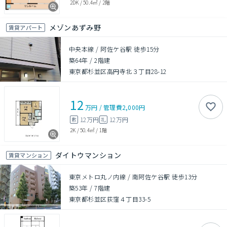
2DK
/
50.4㎡
/
2階
メゾンあずみ野
賃貸アパート
中央本線 / 阿佐ケ谷駅 徒歩15分
築64年
/
2階建
東京都杉並区高円寺北３丁目28-12
12
万円
/
管理費
2,000円
12万円
12万円
敷
礼
2K
/
50.4㎡
/
1階
ダイトウマンション
賃貸マンション
東京メトロ丸ノ内線 / 南阿佐ケ谷駅 徒歩13分
築53年
/
7階建
東京都杉並区荻窪４丁目33-5