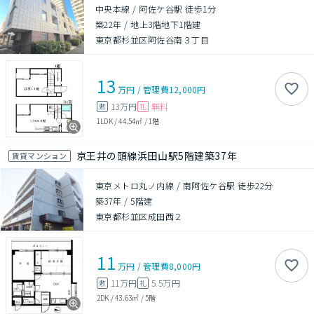
中央本線 / 阿佐ケ谷駅 徒歩1分
築22年
/
地上3階地下1階建
東京都杉並区阿佐谷南３丁目
13
万円
/
管理費
12,000円
13万円
無料
敷
礼
1LDK
/
44.54㎡
/
1階
京王井の頭線浜田山駅5階建築37年
賃貸マンション
東京メトロ丸ノ内線 / 南阿佐ケ谷駅 徒歩22分
築37年
/
5階建
東京都杉並区成田西２
11
万円
/
管理費
8,000円
11万円
5.5万円
敷
礼
2DK
/
43.63㎡
/
5階