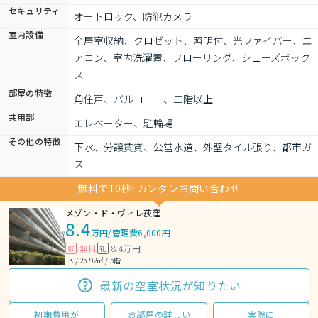
セキュリティ
オートロック、防犯カメラ
室内設備
全居室収納、クロゼット、照明付、光ファイバー、エ
アコン、室内洗濯置、フローリング、シューズボック
ス
部屋の特徴
角住戸、バルコニー、二階以上
共用部
エレベーター、駐輪場
その他の特徴
下水、分譲賃貸、公営水道、外壁タイル張り、都市ガ
ス
無料で10秒! カンタンお問い合わせ
メゾン・ド・ヴィレ荻窪
8.4
万円
/
管理費6,000円
無料
8.4万円
敷
礼
1K / 25.92㎡ / 5階
最新の空室状況が知りたい
初期費用が
お部屋の詳しい
実際に