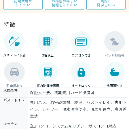
初期費用が
お部屋の詳しい
実際に
知りたい
情報を知りたい
見学したい
特徴
バス・トイレ別
2階以上
エアコン付き
ペット相談可
駐車場あり
室内洗濯機置場
オートロック
洗面所独立
入居条件
保証人不要、初期費用カード決済可
バス・トイレ
専用バス、浴室乾燥機、給湯、バストイレ別、専用ト
イレ、シャワー、温水洗浄便座、洗面所独立、高温差
湯式
キッチン
2口コンロ、システムキッチン、ガスコンロ対応