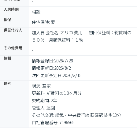
-
入居時期
相談
損保
住宅保険: 要
保証代行人
加入要 会社名: オリコ 費用: 　初回保証料：総賃料の
５０％　月額保証料：１％ 
その他費用
-
情報
情報登録日:
2026/7/28
情報更新日:
2026/8/2
次回更新予定日:
2026/8/15
備考
現況: 空家

更新料: 新賃料の1.0ヶ月分

契約期間: 2年

管理人: 巡回

その他交通: 総武・中央緩行線 荻窪駅 徒歩13分

自社管理番号: 7196565