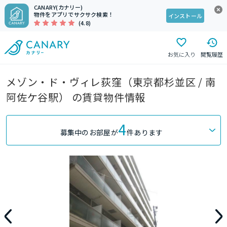
CANARY(カナリー)
物件をアプリでサクサク検索！
インストール
(4.8)
お気に入り
閲覧履歴
メゾン・ド・ヴィレ荻窪（東京都杉並区 / 南
阿佐ケ谷駅） の賃貸物件情報
4
募集中のお部屋が
件あります