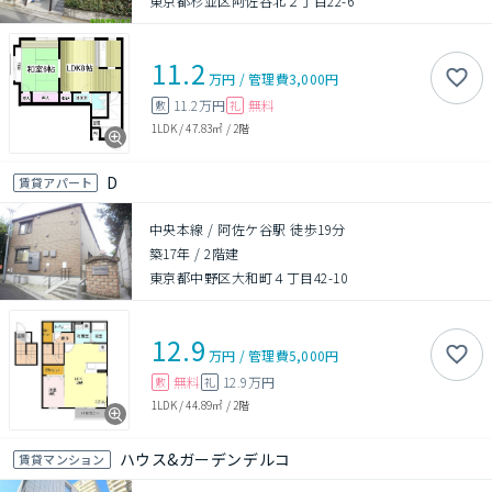
東京都杉並区阿佐谷北２丁目22-6
11.2
万円
/
管理費
3,000円
11.2万円
無料
敷
礼
1LDK
/
47.83㎡
/
2階
D
賃貸アパート
中央本線 / 阿佐ケ谷駅 徒歩19分
築17年
/
2階建
東京都中野区大和町４丁目42-10
12.9
万円
/
管理費
5,000円
無料
12.9万円
敷
礼
1LDK
/
44.89㎡
/
2階
ハウス&ガーデンデルコ
賃貸マンション