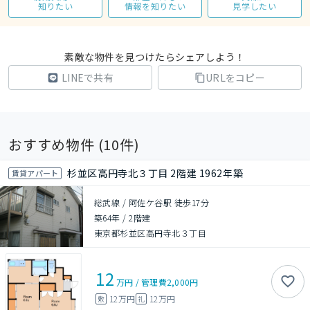
知りたい
情報を知りたい
見学したい
素敵な物件を見つけたらシェアしよう！
LINEで共有
URLをコピー
おすすめ物件 (
10
件)
杉並区高円寺北３丁目 2階建 1962年築
賃貸アパート
総武線 / 阿佐ケ谷駅 徒歩17分
築64年
/
2階建
東京都杉並区高円寺北３丁目
12
万円
/
管理費
2,000円
12万円
12万円
敷
礼