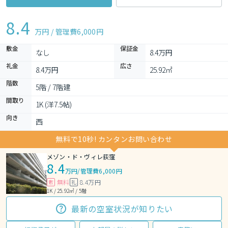
8.4
万円 / 管理費
6,000円
敷金
保証金
なし
8.4万円
礼金
広さ
8.4万円
25.92㎡
階数
5階 / 7階建
間取り
1K (洋7.5帖)
向き
西
無料で10秒! カンタンお問い合わせ
メゾン・ド・ヴィレ荻窪
8.4
万円
/
管理費6,000円
無料
8.4万円
敷
礼
1K / 25.92㎡ / 5階
最新の空室状況が知りたい