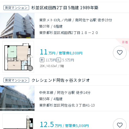
杉並区成田西2丁目 5階建 1989年築
賃貸マンション
東京メトロ丸ノ内線 / 南阿佐ケ谷駅 徒歩19分
築37年
/
6階建
東京都杉並区成田西2丁目１８－２０
11
万円
/
管理費
8,000円
11万円
5.5万円
敷
礼
2DK
/
43.63㎡
/
5階
クレシェンド阿佐ヶ谷スタジオ
賃貸マンション
中央本線 / 阿佐ケ谷駅 徒歩14分
築55年
/
4階建
東京都杉並区阿佐谷北３丁目41-13
12.5
万円
/
管理費
5,000円