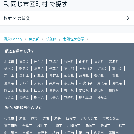
同じ市区町村 で探す
杉並区 の賃貸
賃貸Canary
/
東京都
/
杉並区
/
南阿佐ケ谷駅
/
都道府県から探す
北海道
青森県
岩手県
宮城県
秋田県
山形県
福島県
茨城県
栃木県
群馬県
埼玉県
千葉県
東京都
神奈川県
新潟県
富山県
石川県
福井県
山梨県
長野県
岐阜県
静岡県
愛知県
三重県
滋賀県
京都府
大阪府
兵庫県
奈良県
和歌山県
鳥取県
島根県
岡山県
広島県
山口県
徳島県
香川県
愛媛県
高知県
福岡県
佐賀県
長崎県
熊本県
大分県
宮崎県
鹿児島県
沖縄県
政令指定都市から探す
札幌市
道北
道東
道南
道央
仙台市
さいたま市
東京２３区
東京市部
千葉市
横浜市
川崎市
相模原市
新潟市
静岡市
浜松市
名古屋市
京都市
大阪市
堺市
神戸市
岡山市
広島市
福岡市