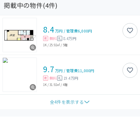
掲載中の物件(
4
件)
8.4
万円
/
管理費
6,000円
無料
8.4万円
敷
礼
1K
/
25.92㎡
/
5階
9.7
万円
/
管理費
11,000円
無料
19.4万円
敷
礼
1K
/
31.92㎡
/
4階
全
4
件を表示する