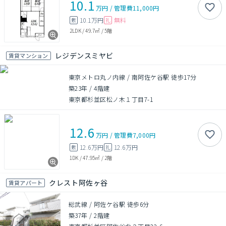
10.1
万円
/
管理費
11,000円
10.1万円
無料
敷
礼
2LDK
/
49.7㎡
/
5階
レジデンスミヤビ
賃貸マンション
東京メトロ丸ノ内線 / 南阿佐ケ谷駅 徒歩17分
築23年
/
4階建
東京都杉並区松ノ木１丁目7-1
12.6
万円
/
管理費
7,000円
12.6万円
12.6万円
敷
礼
1DK
/
47.95㎡
/
2階
クレスト阿佐ヶ谷
賃貸アパート
総武線 / 阿佐ケ谷駅 徒歩6分
築37年
/
2階建