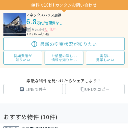
無料で10秒! カンタンお問い合わせ
アネックスハウス加藤
6.8
万円
/
管理費なし
6.8万円
無料
敷
礼
3DK / 46.2㎡ / 2階
最新の空室状況が知りたい
初期費用が
お部屋の詳しい
実際に
知りたい
情報を知りたい
見学したい
素敵な物件を見つけたらシェアしよう！
LINEで共有
URLをコピー
おすすめ物件 (
10
件)