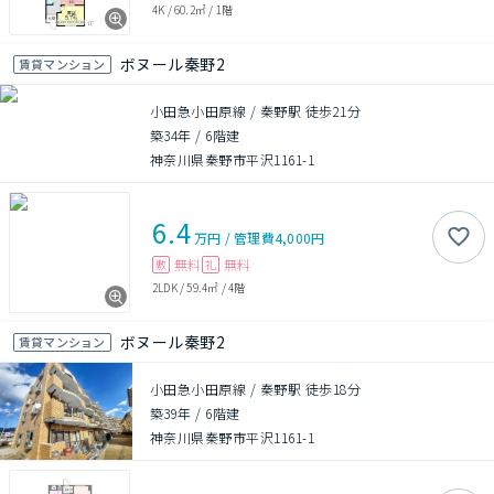
4K
/
60.2㎡
/
1階
ボヌール秦野2
賃貸マンション
小田急小田原線 / 秦野駅 徒歩21分
築34年
/
6階建
神奈川県秦野市平沢1161-1
6.4
万円
/
管理費
4,000円
無料
無料
敷
礼
2LDK
/
59.4㎡
/
4階
ボヌール秦野2
賃貸マンション
小田急小田原線 / 秦野駅 徒歩18分
築39年
/
6階建
神奈川県秦野市平沢1161-1