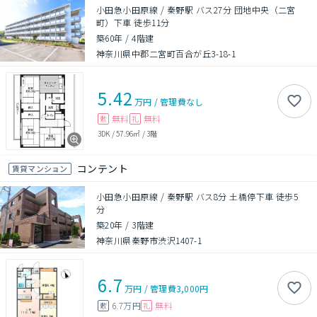
小田急小田原線 / 秦野駅 バス27分 団地中央（二宮
町）下車 徒歩11分
築60年
/
4階建
神奈川県中郡二宮町百合が丘3-18-1
5.42
万円
/
管理費
なし
無料
無料
敷
礼
3DK
/
57.96㎡
/
3階
コンテント
賃貸マンション
小田急小田原線 / 秦野駅 バス8分 土橋停下車 徒歩5
分
築20年
/
3階建
神奈川県秦野市渋沢1407-1
6.7
万円
/
管理費
3,000円
6.7万円
無料
敷
礼