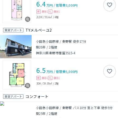
6.4
万円
/
管理費
3,000円
無料
無料
敷
礼
2LDK
/
59.4㎡
/
4階
TYメルベーユ2
賃貸アパート
小田急小田原線 / 秦野駅 徒歩17分
築28年
/
2階建
神奈川県秦野市曽屋3515-4
6.5
万円
/
管理費
5,000円
無料
無料
敷
礼
3DK
/
59.39㎡
/
2階
コンフォート
賃貸アパート
小田急小田原線 / 秦野駅 バス10分 宮上下車 徒歩5分
築25年
/
2階建