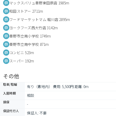
マックスバリュ秦野東田原店 1985m
和田ストアー 2711m
フードマーケットマム 堀川店 2895m
ヨークフーズ西大竹店 3142m
秦野市立南小学校 1749m
秦野市立南中学校 871m
コンビニ 523m
スーパー 192m
その他
駐車/駐輪
有り（敷地内） 費用: 5,500円 距離: 0m
入居時期
相談
損保
-
保証代行人
保証人: 不要