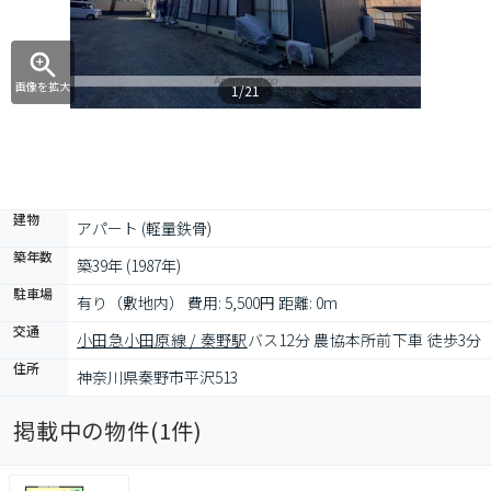
画像を拡大
1/21
建物
アパート (軽量鉄骨)
築年数
築39年 (1987年)
駐車場
有り（敷地内） 費用: 5,500円 距離: 0m
交通
小田急小田原線 / 秦野駅
バス12分 農協本所前下車 徒歩3分
住所
神奈川県秦野市平沢513
掲載中の物件(
1
件)