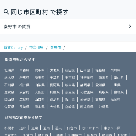
同じ市区町村 で探す
秦野市 の賃貸
賃貸Canary
/
神奈川県
/
秦野市
/
都道府県から探す
北海道
青森県
岩手県
宮城県
秋田県
山形県
福島県
茨城県
栃木県
群馬県
埼玉県
千葉県
東京都
神奈川県
新潟県
富山県
石川県
福井県
山梨県
長野県
岐阜県
静岡県
愛知県
三重県
滋賀県
京都府
大阪府
兵庫県
奈良県
和歌山県
鳥取県
島根県
岡山県
広島県
山口県
徳島県
香川県
愛媛県
高知県
福岡県
佐賀県
長崎県
熊本県
大分県
宮崎県
鹿児島県
沖縄県
政令指定都市から探す
札幌市
道北
道東
道南
道央
仙台市
さいたま市
東京２３区
東京市部
千葉市
横浜市
川崎市
相模原市
新潟市
静岡市
浜松市