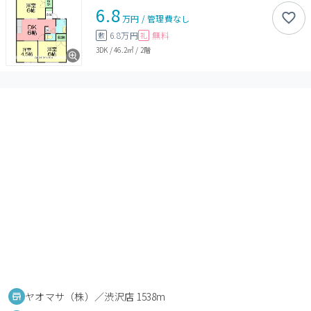
6.8
万円
/
管理費
なし
6.8万円
無料
敷
礼
3DK
/
46.2㎡
/
2階
ヤオマサ（株）／渋沢店 1538m