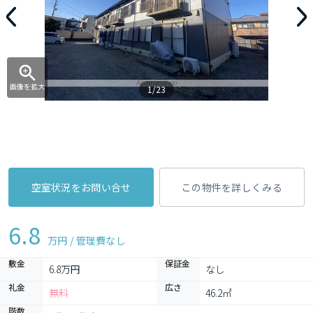
画像を拡大
1/23
空室状況をお問い合せ
この物件を詳しくみる
6.8
万円 / 管理費
なし
敷金
保証金
6.8万円
なし
礼金
広さ
無料
46.2㎡
階数