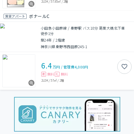
2LDK
/
57.85㎡
/
2階
ボナールC
賃貸アパート
小田急小田原線 / 秦野駅 バス10分 葛葉大橋北下車
徒歩1分
築24年
/
2階建
神奈川県秦野市西田原245-1
6.4
万円
/
管理費
4,000円
無料
無料
敷
礼
2LDK
/
57㎡
/
2階