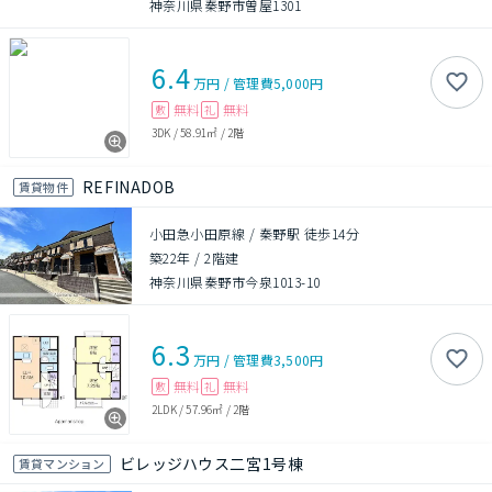
神奈川県秦野市曽屋1301
6.4
万円
/
管理費
5,000円
無料
無料
敷
礼
3DK
/
58.91㎡
/
2階
REFINADOB
賃貸物件
小田急小田原線 / 秦野駅 徒歩14分
築22年
/
2階建
神奈川県秦野市今泉1013-10
6.3
万円
/
管理費
3,500円
無料
無料
敷
礼
2LDK
/
57.96㎡
/
2階
ビレッジハウス二宮1号棟
賃貸マンション