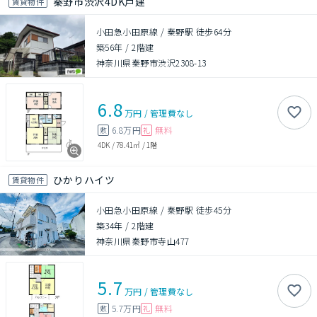
秦野市渋沢4DK戸建
賃貸物件
小田急小田原線 / 秦野駅 徒歩64分
築56年
/
2階建
神奈川県秦野市渋沢2308-13
6.8
万円
/
管理費
なし
6.8万円
無料
敷
礼
4DK
/
78.41㎡
/
1階
ひかりハイツ
賃貸物件
小田急小田原線 / 秦野駅 徒歩45分
築34年
/
2階建
神奈川県秦野市寺山477
5.7
万円
/
管理費
なし
5.7万円
無料
敷
礼