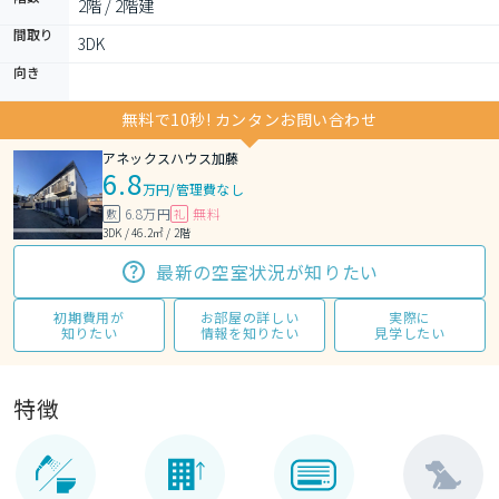
2階 / 2階建
間取り
3DK 
向き
無料で10秒! カンタンお問い合わせ
アネックスハウス加藤
6.8
万円
/
管理費なし
6.8万円
無料
敷
礼
3DK / 46.2㎡ / 2階
最新の空室状況が知りたい
初期費用が
お部屋の詳しい
実際に
知りたい
情報を知りたい
見学したい
特徴