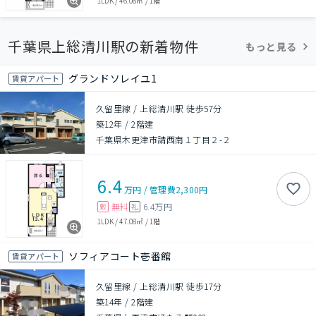
1LDK
/
46.06㎡
/
1階
千葉県上総清川駅の新着物件
もっと見る
グランドソレイユ1
賃貸アパート
久留里線 / 上総清川駅 徒歩57分
築12年
/
2階建
千葉県木更津市請西南１丁目２-２
6.4
万円
/
管理費
2,300円
無料
6.4万円
敷
礼
1LDK
/
47.08㎡
/
1階
ソフィアコート壱番館
賃貸アパート
久留里線 / 上総清川駅 徒歩17分
築14年
/
2階建