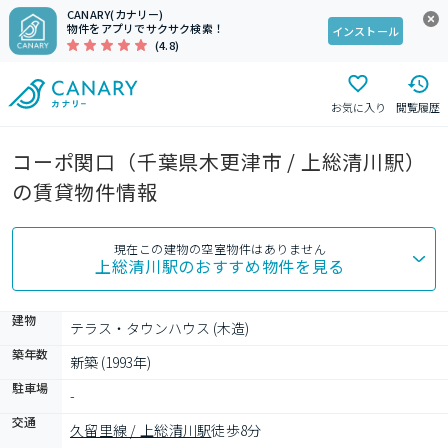
CANARY(カナリー)
物件をアプリでサクサク検索！
インストール
(4.8)
お気に入り
閲覧履歴
コーポ関口（千葉県木更津市 / 上総清川駅）
の賃貸物件情報
現在この建物の空室物件はありません
上総清川駅
のおすすめ物件を見る
建物
テラス・タウンハウス (木造)
築年数
新築 (1993年)
駐車場
-
交通
久留里線 / 上総清川駅
徒歩8分