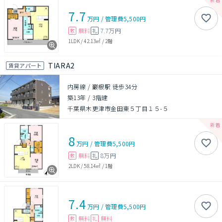
7.7
万円
/
管理費
5,500円
無料
7.7万円
敷
礼
1LDK
/
42.13㎡
/
2階
TIARA2
賃貸アパート
内房線 / 巌根駅 徒歩34分
築13年
/
3階建
千葉県木更津市金田東５丁目１５-５
8
万円
/
管理費
5,500円
無料
8万円
敷
礼
2LDK
/
58.14㎡
/
1階
7.4
万円
/
管理費
5,500円
無料
無料
敷
礼