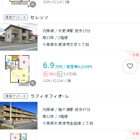
2LDK
/
62.1㎡
/
1階
セレッソ
賃貸アパート
内房線 / 木更津駅 徒歩15分
築15年
/
2階建
千葉県木更津市文京５丁目
6.9
万円
/
管理費
6,000円
無料
6.9万円
敷
礼
1LDK
/
42.11㎡
/
1階
ラフィネフィオ−レ
賃貸アパート
内房線 / 袖ケ浦駅 徒歩47分
築12年
/
3階建
千葉県木更津市金田東１丁目