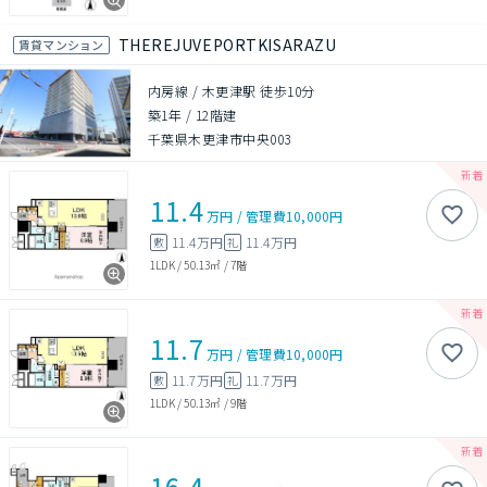
THEREJUVEPORTKISARAZU
賃貸マンション
内房線 / 木更津駅 徒歩10分
築1年
/
12階建
千葉県木更津市中央003
11.4
万円
/
管理費
10,000円
11.4万円
11.4万円
敷
礼
1LDK
/
50.13㎡
/
7階
11.7
万円
/
管理費
10,000円
11.7万円
11.7万円
敷
礼
1LDK
/
50.13㎡
/
9階
16.4