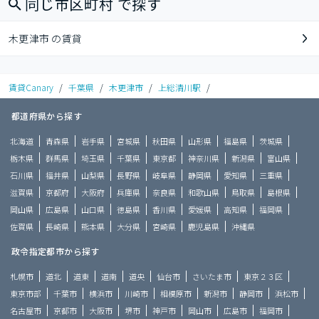
同じ市区町村 で探す
木更津市 の賃貸
賃貸Canary
/
千葉県
/
木更津市
/
上総清川駅
/
都道府県から探す
北海道
青森県
岩手県
宮城県
秋田県
山形県
福島県
茨城県
栃木県
群馬県
埼玉県
千葉県
東京都
神奈川県
新潟県
富山県
石川県
福井県
山梨県
長野県
岐阜県
静岡県
愛知県
三重県
滋賀県
京都府
大阪府
兵庫県
奈良県
和歌山県
鳥取県
島根県
岡山県
広島県
山口県
徳島県
香川県
愛媛県
高知県
福岡県
佐賀県
長崎県
熊本県
大分県
宮崎県
鹿児島県
沖縄県
政令指定都市から探す
札幌市
道北
道東
道南
道央
仙台市
さいたま市
東京２３区
東京市部
千葉市
横浜市
川崎市
相模原市
新潟市
静岡市
浜松市
名古屋市
京都市
大阪市
堺市
神戸市
岡山市
広島市
福岡市