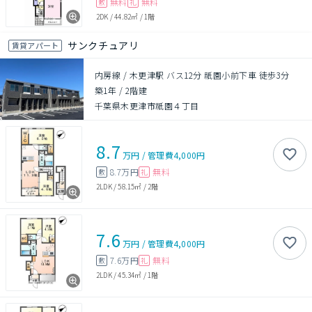
無料
無料
敷
礼
2DK
/
44.82㎡
/
1階
サンクチュアリ
賃貸アパート
内房線 / 木更津駅 バス12分 祇園小前下車 徒歩3分
築1年
/
2階建
千葉県木更津市祇園４丁目
8.7
万円
/
管理費
4,000円
8.7万円
無料
敷
礼
2LDK
/
58.15㎡
/
2階
7.6
万円
/
管理費
4,000円
7.6万円
無料
敷
礼
2LDK
/
45.34㎡
/
1階