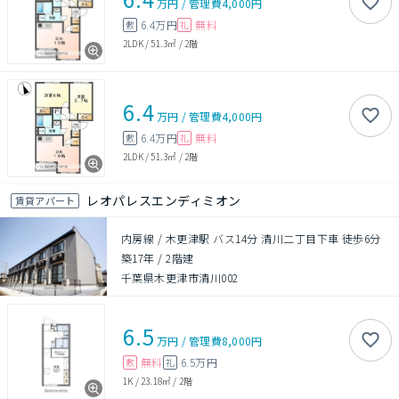
万円
/
管理費
4,000円
6.4万円
無料
敷
礼
2LDK
/
51.3㎡
/
2階
6.4
万円
/
管理費
4,000円
6.4万円
無料
敷
礼
2LDK
/
51.3㎡
/
2階
レオパレスエンディミオン
賃貸アパート
内房線 / 木更津駅 バス14分 清川二丁目下車 徒歩6分
築17年
/
2階建
千葉県木更津市清川002
6.5
万円
/
管理費
8,000円
無料
6.5万円
敷
礼
1K
/
23.18㎡
/
2階