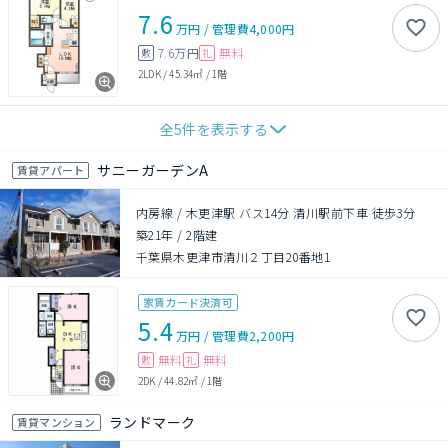
7.6
万円
/
管理費
4,000円
7.6万円
無料
敷
礼
2LDK
/
45.34㎡
/
1階
全
5
件を表示する
サニーガーデンA
賃貸アパート
内房線 / 木更津駅 バス14分 清川駅前下車 徒歩3分
築21年
/
2階建
千葉県木更津市清川２丁目20番地1
家賃カード決済可
5.4
万円
/
管理費
2,200円
無料
無料
敷
礼
2DK
/
44.82㎡
/
1階
ランドマーク
賃貸マンション