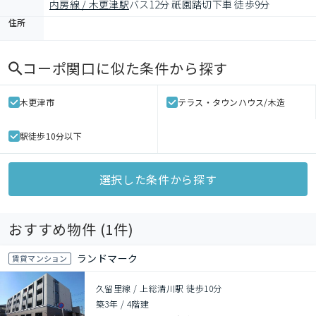
内房線 / 木更津駅
バス12分 祇園踏切下車 徒歩9分
住所
コーポ関口
に似た条件から探す
木更津市
テラス・タウンハウス/木造
駅徒歩10分以下
選択した条件から探す
おすすめ物件 (
1
件)
ランドマーク
賃貸マンション
久留里線 / 上総清川駅 徒歩10分
築3年
/
4階建