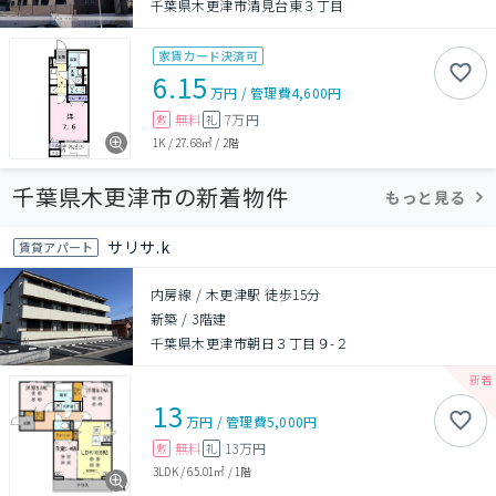
千葉県木更津市清見台東３丁目
家賃カード決済可
6.15
万円
/
管理費
4,600円
無料
7万円
敷
礼
1K
/
27.68㎡
/
2階
千葉県木更津市の新着物件
もっと見る
サリサ.k
賃貸アパート
内房線 / 木更津駅 徒歩15分
新築
/
3階建
千葉県木更津市朝日３丁目９-２
13
万円
/
管理費
5,000円
無料
13万円
敷
礼
3LDK
/
65.01㎡
/
1階