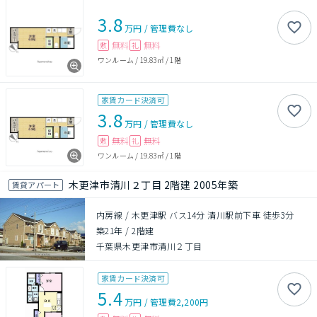
3.8
万円
/
管理費
なし
無料
無料
敷
礼
ワンルーム
/
19.83㎡
/
1階
家賃カード決済可
3.8
万円
/
管理費
なし
無料
無料
敷
礼
ワンルーム
/
19.83㎡
/
1階
木更津市清川２丁目 2階建 2005年築
賃貸アパート
内房線 / 木更津駅 バス14分 清川駅前下車 徒歩3分
築21年
/
2階建
千葉県木更津市清川２丁目
家賃カード決済可
5.4
万円
/
管理費
2,200円