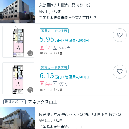
久留里線 / 上総清川駅 徒歩10分
築3年
/
4階建
千葉県木更津市清見台東３丁目31-7
家賃カード決済可
5.95
万円
/
管理費
4,600円
無料
7.5万円
敷
礼
1K
/
27.68㎡
/
1階
家賃カード決済可
6.15
万円
/
管理費
4,600円
無料
7万円
敷
礼
1K
/
27.68㎡
/
2階
アネックス山王
賃貸アパート
内房線 / 木更津駅 バス14分 清川1丁目下車 徒歩4分
築29年
/
2階建
千葉県木更津市清川１丁目