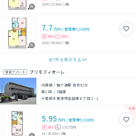
2LDK
/
52.16㎡
/
2階
7.7
万円
/
管理費
5,500円
無料
無料
敷
礼
2LDK
/
58.14㎡
/
3階
全
7
件を表示する
プリモフィオーレ
賃貸アパート
内房線 / 袖ケ浦駅 徒歩42分
築13年
/
3階建
千葉県木更津市金田東６丁目２-１
5.95
万円
/
管理費
5,500円
無料
5.95万円
敷
礼
1K
/
30.03㎡
/
1階