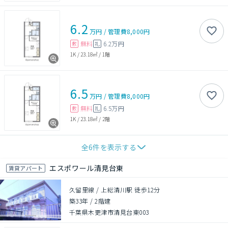
6.2
万円
/
管理費
8,000円
無料
6.2万円
敷
礼
1K
/
23.18㎡
/
1階
6.5
万円
/
管理費
8,000円
無料
6.5万円
敷
礼
1K
/
23.18㎡
/
2階
全
6
件を表示する
エスポワール清見台東
賃貸アパート
久留里線 / 上総清川駅 徒歩12分
築33年
/
2階建
千葉県木更津市清見台東003