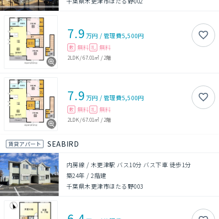
千葉県木更津市ほたる野002
7.9
万円
/
管理費
5,500円
無料
無料
敷
礼
2LDK
/
67.01㎡
/
2階
7.9
万円
/
管理費
5,500円
無料
無料
敷
礼
2LDK
/
67.01㎡
/
2階
SEABIRD
賃貸アパート
内房線 / 木更津駅 バス10分 バス下車 徒歩1分
築24年
/
2階建
千葉県木更津市ほたる野003
6.4