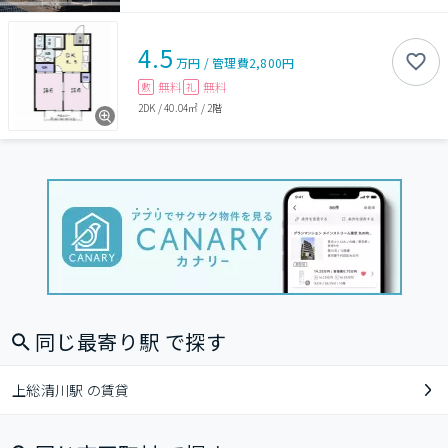
4.5
万円
/
管理費
2,800円
無料
無料
敷
礼
2DK
/
40.04㎡
/
2階
同じ最寄り駅 で探す
上総清川駅 の賃貸