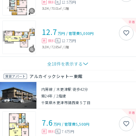
無料
12.5万円
敷
礼
3LDK
/
70.01㎡
/
1階
12.7
万円
/
管理費
5,000円
無料
12.7万円
敷
礼
3LDK
/
72.85㎡
/
1階
全
18
件を表示する
アルカイックシャトー東館
賃貸アパート
内房線 / 木更津駅 徒歩42分
築24年
/
2階建
千葉県木更津市請西東５丁目
7.6
万円
/
管理費
5,500円
無料
7.6万円
敷
礼