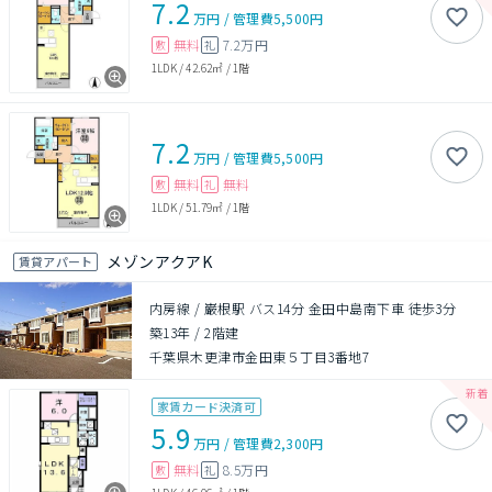
7.2
万円
/
管理費
5,500円
無料
7.2万円
敷
礼
1LDK
/
42.62㎡
/
1階
7.2
万円
/
管理費
5,500円
無料
無料
敷
礼
1LDK
/
51.79㎡
/
1階
メゾンアクアK
賃貸アパート
内房線 / 巌根駅 バス14分 金田中島南下車 徒歩3分
築13年
/
2階建
千葉県木更津市金田東５丁目3番地7
家賃カード決済可
5.9
万円
/
管理費
2,300円
無料
8.5万円
敷
礼