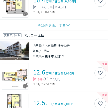
万円
/
管理費
10,000円
16.4万円
16.4万円
敷
礼
2LDK
/
77.88㎡
/
7階
全
15
件を表示する
ベルニー太田
賃貸アパート
内房線 / 木更津駅 徒歩22分
新築
/
3階建
千葉県木更津市太田002
12.6
万円
/
管理費
5,000円
無料
12.6万円
敷
礼
3LDK
/
69.47㎡
/
3階
12.5
万円
/
管理費
5,000円