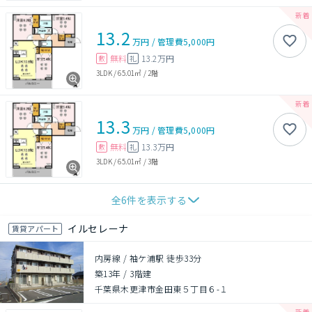
13.2
万円
/
管理費
5,000円
無料
13.2万円
敷
礼
3LDK
/
65.01㎡
/
2階
13.3
万円
/
管理費
5,000円
無料
13.3万円
敷
礼
3LDK
/
65.01㎡
/
3階
全
6
件を表示する
イルセレーナ
賃貸アパート
内房線 / 袖ケ浦駅 徒歩33分
築13年
/
3階建
千葉県木更津市金田東５丁目６-１