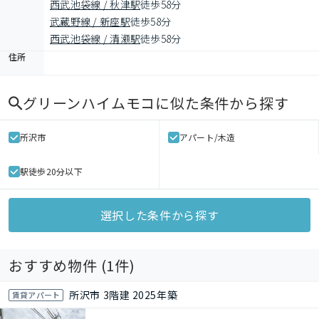
西武池袋線 / 秋津駅
徒歩58分
武蔵野線 / 新座駅
徒歩58分
西武池袋線 / 清瀬駅
徒歩58分
住所
グリーンハイムモコ
に似た条件から探す
所沢市
アパート/木造
駅徒歩20分以下
選択した条件から探す
おすすめ物件 (
1
件)
所沢市 3階建 2025年築
賃貸アパート