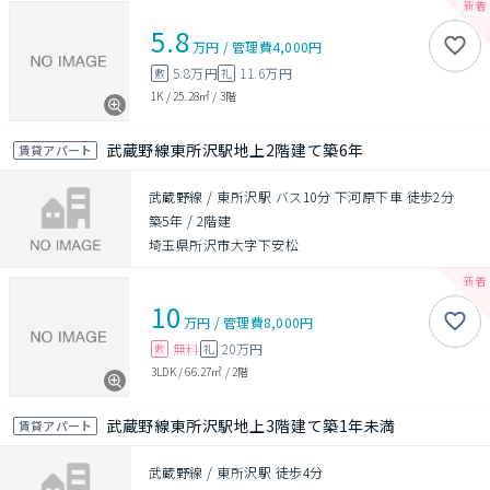
5.8
万円
/
管理費
4,000円
5.8万円
11.6万円
敷
礼
1K
/
25.28㎡
/
3階
武蔵野線東所沢駅地上2階建て築6年
賃貸アパート
武蔵野線 / 東所沢駅 バス10分 下河原下車 徒歩2分
築5年
/
2階建
埼玉県所沢市大字下安松
10
万円
/
管理費
8,000円
無料
20万円
敷
礼
3LDK
/
66.27㎡
/
2階
武蔵野線東所沢駅地上3階建て築1年未満
賃貸アパート
武蔵野線 / 東所沢駅 徒歩4分