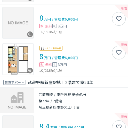
8
万円
/
管理費
6,000円
無料
8万円
敷
礼
1K
/
19.87㎡
/
1階
8
万円
/
管理費
6,000円
無料
8万円
敷
礼
1K
/
19.87㎡
/
1階
武蔵野線新座駅地上2階建て築23年
賃貸アパート
武蔵野線 / 東所沢駅 徒歩68分
築22年
/
2階建
埼玉県新座市野火止4丁目
8.4
万円
/
管理費
6,000円