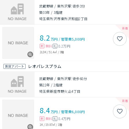
武蔵野線 / 東所沢駅 徒歩3分
築33年
/
3階建
埼玉県所沢市東所沢和田2丁目
8.2
万円
/
管理費
5,000円
無料
8.2万円
敷
礼
2LDK
/
51.4㎡
/
3階
レオパレスプラム
賃貸アパート
武蔵野線 / 東所沢駅 徒歩68分
築22年
/
2階建
埼玉県新座市野火止4丁目
8.4
万円
/
管理費
6,000円
無料
8.4万円
敷
礼
1K
/
19.87㎡
/
1階