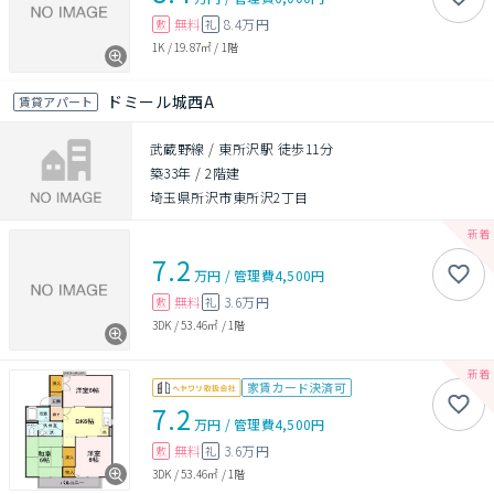
無料
8.4万円
敷
礼
1K
/
19.87㎡
/
1階
ドミール城西A
賃貸アパート
武蔵野線 / 東所沢駅 徒歩11分
築33年
/
2階建
埼玉県所沢市東所沢2丁目
7.2
万円
/
管理費
4,500円
無料
3.6万円
敷
礼
3DK
/
53.46㎡
/
1階
家賃カード決済可
7.2
万円
/
管理費
4,500円
無料
3.6万円
敷
礼
3DK
/
53.46㎡
/
1階