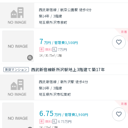
西武新宿線 / 航空公園駅 徒歩6分
築14年
/
3階建
埼玉県所沢市泉町
7
万円
/
管理費
3,500円
無料
7万円
敷
礼
1K
/
30.75㎡
/
1階
西武新宿線新所沢駅地上3階建て築17年
賃貸マンション
西武新宿線 / 新所沢駅 徒歩4分
築16年
/
3階建
埼玉県所沢市松葉町
6.75
万円
/
管理費
2,900円
無料
6.75万円
敷
礼
1K
/
23㎡
/
2階