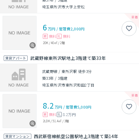
埼玉県所沢市大字上安松
6
万円
/
管理費
2,000円
無料
無料
敷
礼
2DK
/
40㎡
/
2階
武蔵野線東所沢駅地上3階建て築33年
賃貸アパート
武蔵野線 / 東所沢駅 徒歩3分
築33年
/
3階建
埼玉県所沢市東所沢和田2丁目
8.2
万円
/
管理費
5,000円
無料
8.2万円
敷
礼
2LDK
/
51.4㎡
/
3階
西武新宿線航空公園駅地上3階建て築14年
賃貸マンション