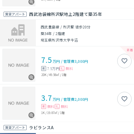
西武池袋線所沢駅地上2階建て築35年
賃貸アパート
西武豊島線 / 所沢駅 徒歩20分
築34年
/
2階建
埼玉県所沢市大字牛沼
7.5
万円
/
管理費
3,000円
7.5万円
無料
敷
礼
2DK
/
49.58㎡
/
1階
3.7
万円
/
管理費
2,000円
無料
無料
敷
礼
1K
/
19.87㎡
/
1階
ラビランスA
賃貸アパート