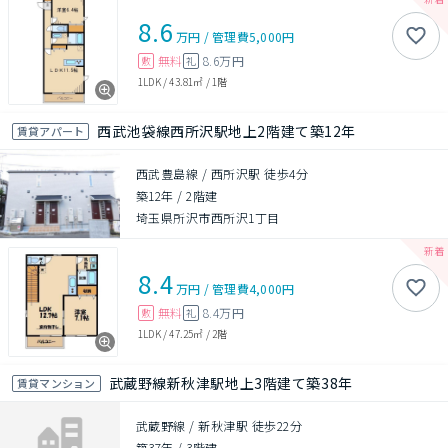
8.6
万円
/
管理費
5,000円
無料
8.6万円
敷
礼
1LDK
/
43.81㎡
/
1階
西武池袋線西所沢駅地上2階建て築12年
賃貸アパート
西武豊島線 / 西所沢駅 徒歩4分
築12年
/
2階建
埼玉県所沢市西所沢1丁目
8.4
万円
/
管理費
4,000円
無料
8.4万円
敷
礼
1LDK
/
47.25㎡
/
2階
武蔵野線新秋津駅地上3階建て築38年
賃貸マンション
武蔵野線 / 新秋津駅 徒歩22分
築37年
/
3階建