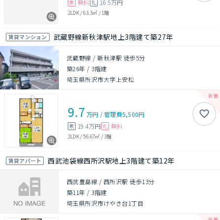
無料
16.5万円
敷
礼
2LDK
/
63.3㎡
/
1階
武蔵野線新秋津駅地上3階建て築27年
賃貸マンション
武蔵野線 / 新秋津駅 徒歩5分
築26年
/
3階建
埼玉県所沢市大字上安松
9.7
万円
/
管理費
5,500円
19.4万円
無料
敷
礼
2LDK
/
56.67㎡
/
3階
西武池袋線西所沢駅地上3階建て築12年
賃貸アパート
西武豊島線 / 西所沢駅 徒歩13分
築11年
/
3階建
埼玉県所沢市けやき台1丁目