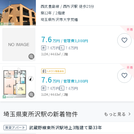
西武豊島線 / 西所沢駅 徒歩25分
築12年
/
2階建
埼玉県所沢市大字荒幡
7.6
万円
/
管理費
3,000円
7.6万円
7.6万円
敷
礼
1LDK
/
44.63㎡
/
2階
7.6
万円
/
管理費
3,000円
7.6万円
7.6万円
敷
礼
1LDK
/
44.63㎡
/
2階
埼玉県東所沢駅の新着物件
もっと見る
武蔵野線東所沢駅地上3階建て築33年
賃貸アパート