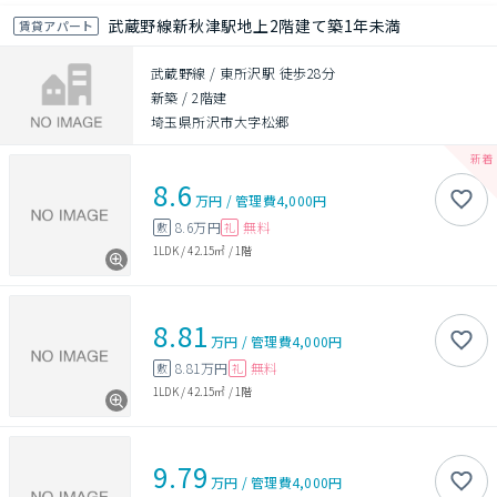
武蔵野線新秋津駅地上2階建て築1年未満
賃貸アパート
武蔵野線 / 東所沢駅 徒歩28分
新築
/
2階建
埼玉県所沢市大字松郷
8.6
万円
/
管理費
4,000円
8.6万円
無料
敷
礼
1LDK
/
42.15㎡
/
1階
8.81
万円
/
管理費
4,000円
8.81万円
無料
敷
礼
1LDK
/
42.15㎡
/
1階
9.79
万円
/
管理費
4,000円