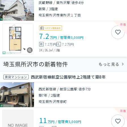
武蔵野線 / 東所沢駅 徒歩4分
新築
/
3階建
埼玉県所沢市東所沢１丁目
7.2
万円
/
管理費
3,000円
7.2万円
7.2万円
敷
礼
1K
/
26.2㎡
/
1階
埼玉県所沢市の新着物件
もっと見る
西武新宿線航空公園駅地上2階建て築8年
賃貸マンション
西武新宿線 / 航空公園駅 徒歩7分
築7年
/
2階建
埼玉県所沢市泉町
11
万円
/
管理費
3,000円