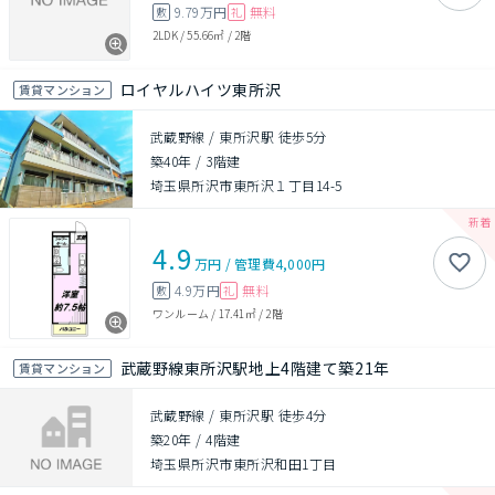
9.79万円
無料
敷
礼
2LDK
/
55.66㎡
/
2階
ロイヤルハイツ東所沢
賃貸マンション
武蔵野線 / 東所沢駅 徒歩5分
築40年
/
3階建
埼玉県所沢市東所沢１丁目14-5
4.9
万円
/
管理費
4,000円
4.9万円
無料
敷
礼
ワンルーム
/
17.41㎡
/
2階
武蔵野線東所沢駅地上4階建て築21年
賃貸マンション
武蔵野線 / 東所沢駅 徒歩4分
築20年
/
4階建
埼玉県所沢市東所沢和田1丁目