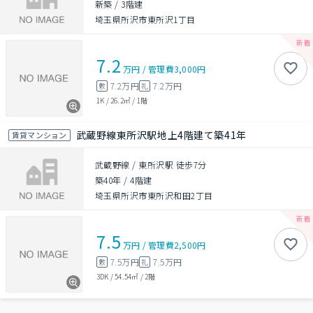
新築
/
3階建
埼玉県所沢市東所沢1丁目
7.2
万円
/
管理費
3,000円
7.2万円
7.2万円
敷
礼
1K
/
26.2㎡
/
1階
武蔵野線東所沢駅地上4階建て築41年
賃貸マンション
武蔵野線 / 東所沢駅 徒歩7分
築40年
/
4階建
埼玉県所沢市東所沢和田2丁目
7.5
万円
/
管理費
2,500円
7.5万円
7.5万円
敷
礼
3DK
/
54.54㎡
/
2階