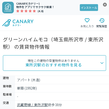
CANARY(カナリー)
物件をアプリでサクサク検索！
インストール
(4.8)
お気に入り
閲覧履歴
グリーンハイムモコ（埼玉県所沢市 / 東所沢
駅） の賃貸物件情報
現在この建物の空室物件はありません
東所沢駅
のおすすめ物件を見る
建物
アパート (木造)
築年数
新築 (1992年)
駐車場
-
交通
武蔵野線 / 東所沢駅
徒歩16分