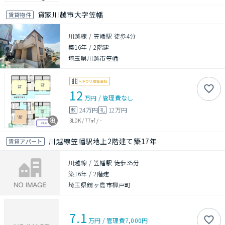
貸家川越市大字笠幡
賃貸物件
川越線 / 笠幡駅 徒歩4分
築16年
/
2階建
埼玉県川越市笠幡
12
万円
/
管理費
なし
24万円
12万円
敷
礼
3LDK
/
77㎡
/
-
川越線笠幡駅地上2階建て築17年
賃貸アパート
川越線 / 笠幡駅 徒歩35分
築16年
/
2階建
埼玉県鶴ヶ島市柳戸町
7.1
万円
/
管理費
7,000円