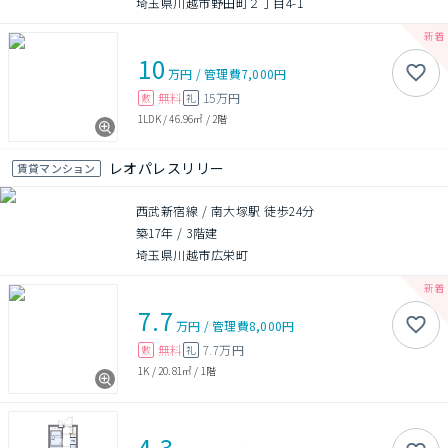
埼玉県川越市野田町２丁目4-1
10
万円
/
管理費
7,000円
無料
15万円
敷
礼
1LDK
/
46.96㎡
/
2階
レオパレスリリー
賃貸マンション
西武新宿線 / 南大塚駅 徒歩24分
築17年
/
3階建
埼玉県川越市広栄町
7.7
万円
/
管理費
8,000円
無料
7.7万円
敷
礼
1K
/
20.81㎡
/
1階
4.3