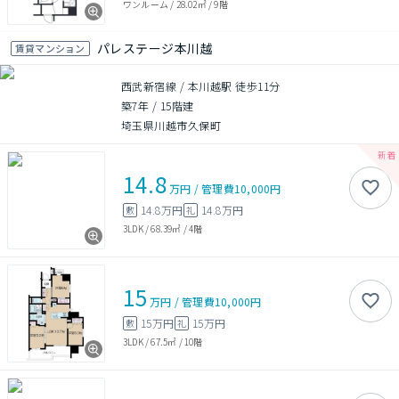
ワンルーム
/
28.02㎡
/
9階
パレステージ本川越
賃貸マンション
西武新宿線 / 本川越駅 徒歩11分
築7年
/
15階建
埼玉県川越市久保町
14.8
万円
/
管理費
10,000円
14.8万円
14.8万円
敷
礼
3LDK
/
68.39㎡
/
4階
15
万円
/
管理費
10,000円
15万円
15万円
敷
礼
3LDK
/
67.5㎡
/
10階