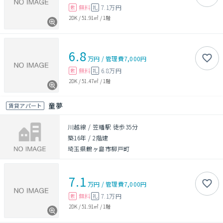
無料
7.1万円
敷
礼
2DK
/
51.91㎡
/
1階
6.8
万円
/
管理費
7,000円
無料
6.8万円
敷
礼
2DK
/
51.47㎡
/
1階
童夢
賃貸アパート
川越線 / 笠幡駅 徒歩35分
築16年
/
2階建
埼玉県鶴ヶ島市柳戸町
7.1
万円
/
管理費
7,000円
無料
7.1万円
敷
礼
2DK
/
51.91㎡
/
1階