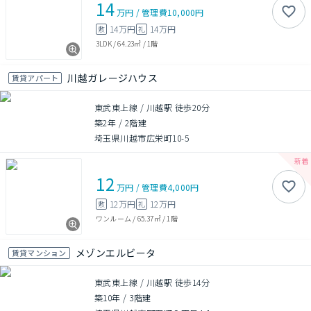
14
万円
/
管理費
10,000円
14万円
14万円
敷
礼
3LDK
/
64.23㎡
/
1階
川越ガレージハウス
賃貸アパート
東武東上線 / 川越駅 徒歩20分
築2年
/
2階建
埼玉県川越市広栄町10-5
12
万円
/
管理費
4,000円
12万円
12万円
敷
礼
ワンルーム
/
65.37㎡
/
1階
メゾンエルビータ
賃貸マンション
東武東上線 / 川越駅 徒歩14分
築10年
/
3階建