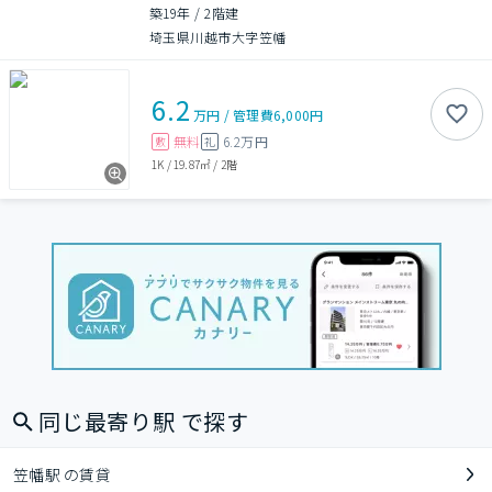
築19年
/
2階建
埼玉県川越市大字笠幡
6.2
万円
/
管理費
6,000円
無料
6.2万円
敷
礼
1K
/
19.87㎡
/
2階
同じ最寄り駅 で探す
笠幡駅 の賃貸