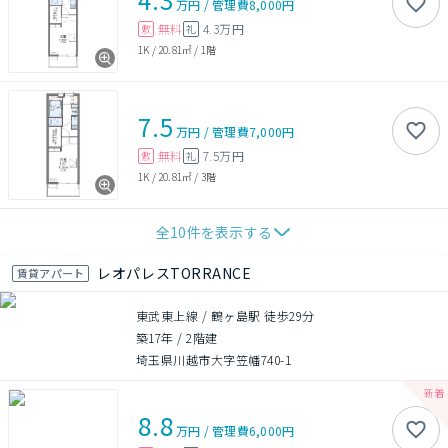
万円
/
管理費
8,000円
無料
4.3万円
敷
礼
1K
/
20.81㎡
/
1階
7.5
万円
/
管理費
7,000円
無料
7.5万円
敷
礼
1K
/
20.81㎡
/
3階
全
10
件を表示する
レオパレスTORRANCE
賃貸アパート
東武東上線 / 鶴ヶ島駅 徒歩29分
築17年
/
2階建
埼玉県川越市大字笠幡740-1
8.8
万円
/
管理費
6,000円