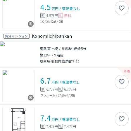
4.5
万円
/
管理費
なし
4.5万円
無料
敷
礼
1K
/
24.42㎡
/
2階
KonomiIchibankan
賃貸マンション
東武東上線 / 川越駅 徒歩5分
築12年
/
9階建
埼玉県川越市菅原町7-12
6.7
万円
/
管理費
なし
6.7万円
6.7万円
敷
礼
ワンルーム
/
27.26㎡
/
3階
7.4
万円
/
管理費
なし
7.4万円
7.4万円
敷
礼