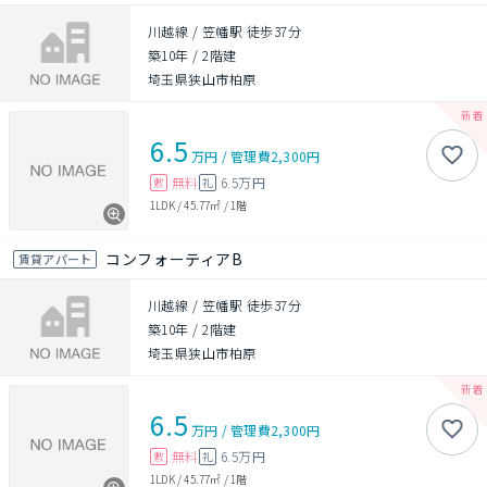
川越線 / 笠幡駅 徒歩37分
築10年
/
2階建
埼玉県狭山市柏原
6.5
万円
/
管理費
2,300円
無料
6.5万円
敷
礼
1LDK
/
45.77㎡
/
1階
コンフォーティアB
賃貸アパート
川越線 / 笠幡駅 徒歩37分
築10年
/
2階建
埼玉県狭山市柏原
6.5
万円
/
管理費
2,300円
無料
6.5万円
敷
礼
1LDK
/
45.77㎡
/
1階