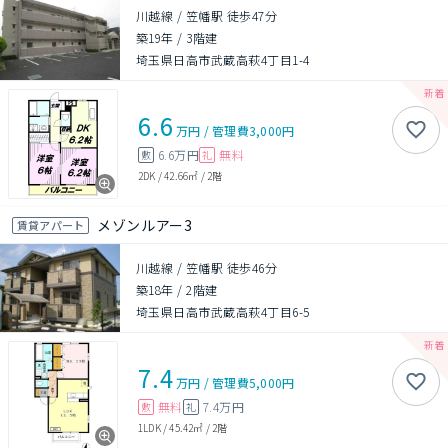
川越線 / 笠幡駅 徒歩47分
築19年
/
3階建
埼玉県日高市武蔵高萩4丁目1-4
6.6
万円
/
管理費
3,000円
6.6万円
無料
敷
礼
2DK
/
42.66㎡
/
2階
メゾンルアー3
賃貸アパート
川越線 / 笠幡駅 徒歩46分
築18年
/
2階建
埼玉県日高市武蔵高萩4丁目6-5
7.4
万円
/
管理費
5,000円
無料
7.4万円
敷
礼
1LDK
/
45.42㎡
/
2階