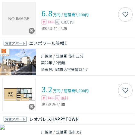
6.8
万円
/
管理費
7,000円
無料
6.8万円
敷
礼
2DK
/
51.47㎡
/
1階
エスポワール笠幡1
賃貸アパート
川越線 / 笠幡駅 徒歩12分
築22年
/
2階建
埼玉県川越市大字笠幡124-7
3.2
万円
/
管理費
5,000円
無料
無料
敷
礼
1K
/
20.28㎡
/
1階
レオパレスHAPPYTOWN
賃貸アパート
川越線 / 笠幡駅 徒歩3分