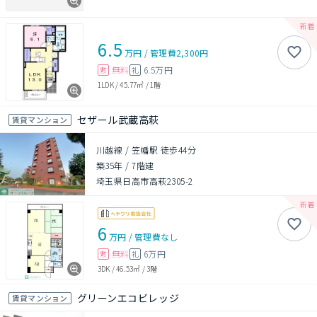
6.5
万円
/
管理費
2,300円
無料
6.5万円
敷
礼
1LDK
/
45.77㎡
/
1階
セザール武蔵高萩
賃貸マンション
川越線 / 笠幡駅 徒歩44分
築35年
/
7階建
埼玉県日高市高萩2305-2
6
万円
/
管理費
なし
無料
6万円
敷
礼
3DK
/
46.53㎡
/
3階
グリーンエコビレッジ
賃貸マンション