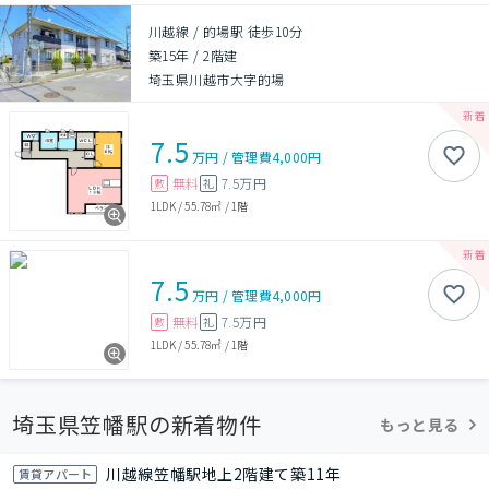
川越線 / 的場駅 徒歩10分
築15年
/
2階建
埼玉県川越市大字的場
7.5
万円
/
管理費
4,000円
無料
7.5万円
敷
礼
1LDK
/
55.78㎡
/
1階
7.5
万円
/
管理費
4,000円
無料
7.5万円
敷
礼
1LDK
/
55.78㎡
/
1階
埼玉県笠幡駅の新着物件
もっと見る
川越線笠幡駅地上2階建て築11年
賃貸アパート