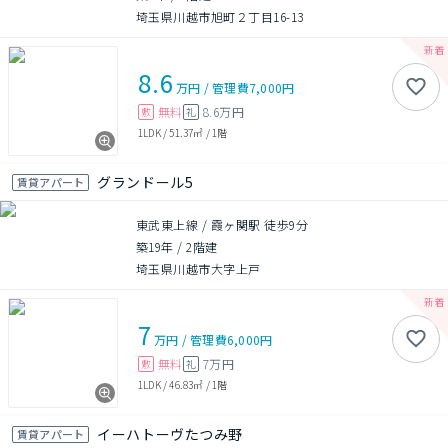
埼玉県川越市旭町２丁目16-13
8.6
万円
/
管理費
7,000円
無料
8.6万円
敷
礼
1LDK
/
51.37㎡
/
1階
グランドール5
賃貸アパート
東武東上線 / 霞ヶ関駅 徒歩9分
築19年
/
2階建
埼玉県川越市大字上戸
7
万円
/
管理費
6,000円
無料
7万円
敷
礼
1LDK
/
46.83㎡
/
1階
イーハトーヴたつみ野
賃貸アパート