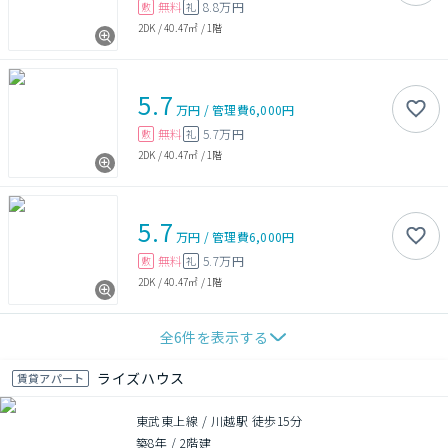
無料
8.8万円
敷
礼
2DK
/
40.47㎡
/
1階
5.7
万円
/
管理費
6,000円
無料
5.7万円
敷
礼
2DK
/
40.47㎡
/
1階
5.7
万円
/
管理費
6,000円
無料
5.7万円
敷
礼
2DK
/
40.47㎡
/
1階
全
6
件を表示する
ライズハウス
賃貸アパート
東武東上線 / 川越駅 徒歩15分
築8年
/
2階建