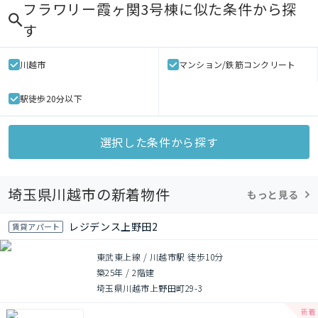
フラワリー霞ヶ関3号棟
に似た条件から探
す
川越市
マンション/鉄筋コンクリート
駅徒歩20分以下
選択した条件から探す
埼玉県川越市の新着物件
もっと見る
レジデンス上野田2
賃貸アパート
東武東上線 / 川越市駅 徒歩10分
築25年
/
2階建
埼玉県川越市上野田町29-3