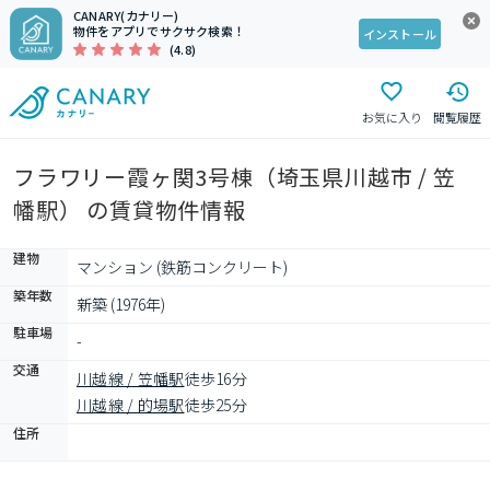
CANARY(カナリー)
物件をアプリでサクサク検索！
インストール
(4.8)
お気に入り
閲覧履歴
フラワリー霞ヶ関3号棟（埼玉県川越市 / 笠
幡駅） の賃貸物件情報
建物
マンション (鉄筋コンクリート)
築年数
新築 (1976年)
駐車場
-
交通
川越線 / 笠幡駅
徒歩16分
川越線 / 的場駅
徒歩25分
住所