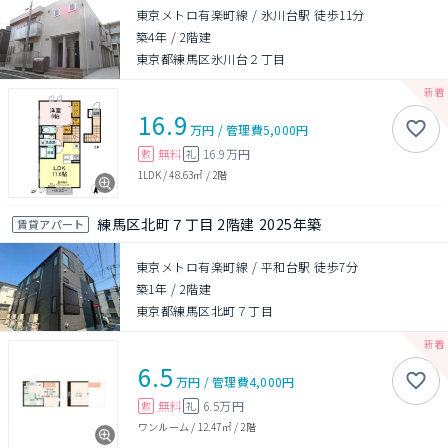
東京メトロ有楽町線 / 氷川台駅 徒歩11分
築4年
/
2階建
東京都練馬区氷川台２丁目
16.9
万円
/
管理費
5,000円
無料
16.9万円
敷
礼
1LDK
/
48.63㎡
/
2階
練馬区北町７丁目 2階建 2025年築
賃貸アパート
東京メトロ有楽町線 / 平和台駅 徒歩7分
築1年
/
2階建
東京都練馬区北町７丁目
6.5
万円
/
管理費
4,000円
無料
6.5万円
敷
礼
ワンルーム
/
12.47㎡
/
2階