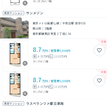
1K
/
20.25㎡
/
3階
サンメゾン
賃貸マンション
東京メトロ副都心線 / 平和台駅 徒歩5分
築18年
/
3階建
東京都練馬区早宮２丁目2-34
8.7
万円
/
管理費
5,000円
4.35万円
13.05万円
敷
礼
1K
/
27㎡
/
1階
8.7
万円
/
管理費
5,000円
4.35万円
13.05万円
敷
礼
1K
/
27㎡
/
1階
ラスペランツァ都立家政
賃貸マンション