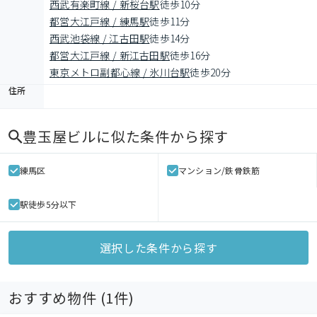
西武有楽町線 / 新桜台駅
徒歩10分
都営大江戸線 / 練馬駅
徒歩11分
西武池袋線 / 江古田駅
徒歩14分
都営大江戸線 / 新江古田駅
徒歩16分
東京メトロ副都心線 / 氷川台駅
徒歩20分
住所
豊玉屋ビル
に似た条件から探す
練馬区
マンション/鉄骨鉄筋
駅徒歩5分以下
選択した条件から探す
おすすめ物件 (
1
件)