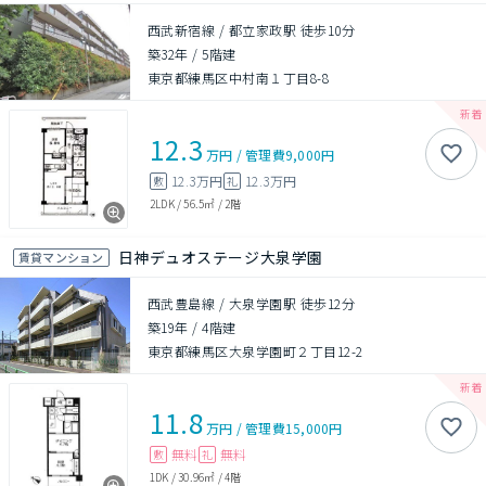
西武新宿線 / 都立家政駅 徒歩10分
築32年
/
5階建
東京都練馬区中村南１丁目8-8
12.3
万円
/
管理費
9,000円
12.3万円
12.3万円
敷
礼
2LDK
/
56.5㎡
/
2階
日神デュオステージ大泉学園
賃貸マンション
西武豊島線 / 大泉学園駅 徒歩12分
築19年
/
4階建
東京都練馬区大泉学園町２丁目12-2
11.8
万円
/
管理費
15,000円
無料
無料
敷
礼
1DK
/
30.96㎡
/
4階