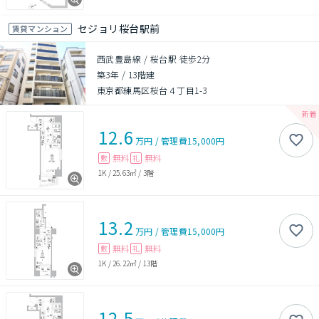
セジョリ桜台駅前
賃貸マンション
西武豊島線 / 桜台駅 徒歩2分
築3年
/
13階建
東京都練馬区桜台４丁目1-3
12.6
万円
/
管理費
15,000円
無料
無料
敷
礼
1K
/
25.63㎡
/
3階
13.2
万円
/
管理費
15,000円
無料
無料
敷
礼
1K
/
26.22㎡
/
13階
12.5