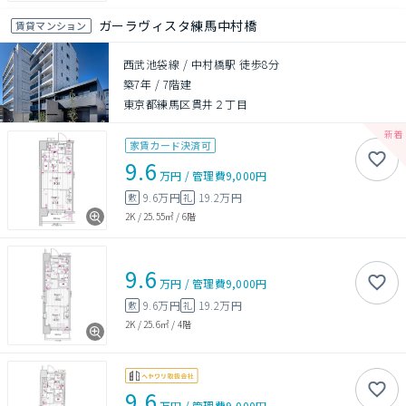
ガーラヴィスタ練馬中村橋
賃貸マンション
西武池袋線 / 中村橋駅 徒歩8分
築7年
/
7階建
東京都練馬区貫井２丁目
家賃カード決済可
9.6
万円
/
管理費
9,000円
9.6万円
19.2万円
敷
礼
2K
/
25.55㎡
/
6階
9.6
万円
/
管理費
9,000円
9.6万円
19.2万円
敷
礼
2K
/
25.6㎡
/
4階
9.6
万円
/
管理費
9,000円