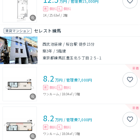
万円
/
管理費
15,000円
無料
無料
敷
礼
1K
/
25.63㎡
/
2階
セレスト練馬
賃貸マンション
西武池袋線 / 桜台駅 徒歩15分
築3年
/
5階建
東京都練馬区豊玉北５丁目２５-１
8.2
万円
/
管理費
7,000円
無料
無料
敷
礼
ワンルーム
/
18.04㎡
/
3階
8.2
万円
/
管理費
7,000円
無料
無料
敷
礼
ワンルーム
/
18.04㎡
/
3階