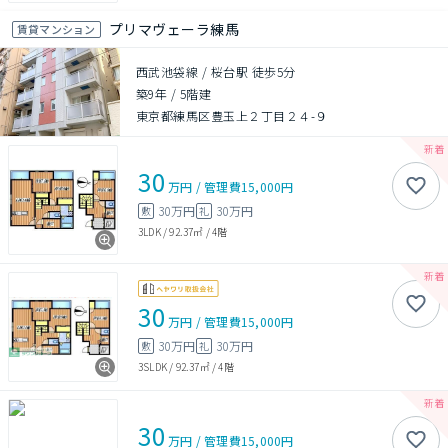
プリマヴェーラ練馬
賃貸マンション
西武池袋線 / 桜台駅 徒歩5分
築9年
/
5階建
東京都練馬区豊玉上２丁目２４-９
30
万円
/
管理費
15,000円
30万円
30万円
敷
礼
3LDK
/
92.37㎡
/
4階
30
万円
/
管理費
15,000円
30万円
30万円
敷
礼
3SLDK
/
92.37㎡
/
4階
30
万円
/
管理費
15,000円