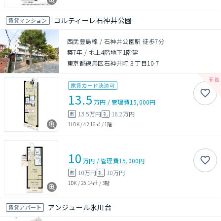
コルティーレ石神井公園
賃貸マンション
西武豊島線 / 石神井公園駅 徒歩7分
築7年
/
地上4階地下1階建
東京都練馬区石神井町３丁目10-7
家賃カード決済可
13.5
万円
/
管理費
15,000円
13.5万円
16.2万円
敷
礼
1LDK
/
42.16㎡
/
1階
10
万円
/
管理費
15,000円
10万円
10万円
敷
礼
1DK
/
25.14㎡
/
3階
アンジュール氷川台
賃貸アパート