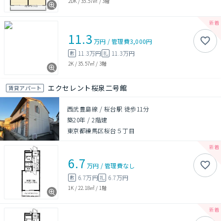
2DK
/
35.57㎡
/
3階
11.3
万円
/
管理費
3,000円
11.3万円
11.3万円
敷
礼
2K
/
35.57㎡
/
3階
エクセレント桜泉二号館
賃貸アパート
西武豊島線 / 桜台駅 徒歩11分
築20年
/
2階建
東京都練馬区桜台５丁目
6.7
万円
/
管理費
なし
6.7万円
6.7万円
敷
礼
1K
/
22.18㎡
/
1階