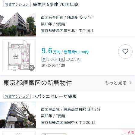
練馬区 5階建 2016年築
賃貸マンション
西武有楽町線 / 練馬駅 徒歩7分
築10年
/
5階建
東京都練馬区豊玉北４丁目16-1
9.6
万円
/
管理費
9,000円
9.6万円
19.2万円
敷
礼
1K
/
25.86㎡
/
3階
東京都練馬区の新着物件
もっと見る
スパシエベレーザ練馬
賃貸マンション
西武豊島線 / 練馬高野台駅 徒歩7分
築19年
/
7階建
東京都練馬区南田中３丁目28-15