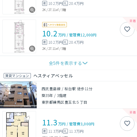
10.2万円
20.4万円
敷
礼
2K
/
27.11㎡
/
5階
10.2
万円
/
管理費
12,000円
10.2万円
20.4万円
敷
礼
2K
/
27.11㎡
/
5階
全
5
件を表示する
ヘスティアベッセル
賃貸マンション
西武豊島線 / 桜台駅 徒歩11分
築35年
/
3階建
東京都練馬区豊玉北５丁目
11.3
万円
/
管理費
3,000円
11.3万円
11.3万円
敷
礼