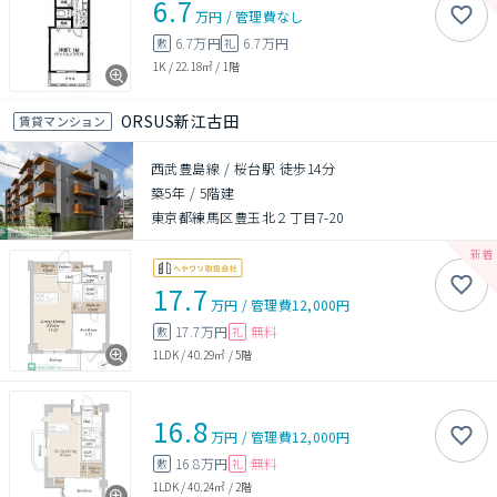
6.7
万円
/
管理費
なし
6.7万円
6.7万円
敷
礼
1K
/
22.18㎡
/
1階
ORSUS新江古田
賃貸マンション
西武豊島線 / 桜台駅 徒歩14分
築5年
/
5階建
東京都練馬区豊玉北２丁目7-20
17.7
万円
/
管理費
12,000円
17.7万円
無料
敷
礼
1LDK
/
40.29㎡
/
5階
16.8
万円
/
管理費
12,000円
16.8万円
無料
敷
礼
1LDK
/
40.24㎡
/
2階