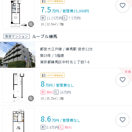
7.5
万円
/
管理費
15,000円
11.25万円
7.5万円
敷
礼
1K
/
22.54㎡
/
7階
ルーブル練馬
賃貸マンション
都営大江戸線 / 練馬駅 徒歩11分
築19年
/
5階建
東京都練馬区中村北１丁目7-6
8
万円
/
管理費
なし
無料
16万円
敷
礼
1K
/
20.25㎡
/
2階
8.6
万円
/
管理費
なし
8.6万円
無料
敷
礼