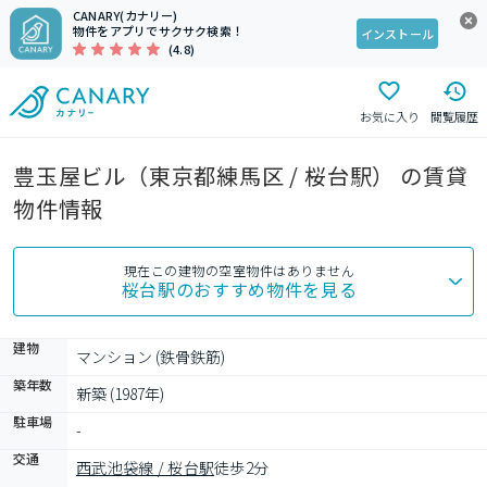
CANARY(カナリー)
物件をアプリでサクサク検索！
インストール
(4.8)
お気に入り
閲覧履歴
豊玉屋ビル（東京都練馬区 / 桜台駅） の賃貸
物件情報
現在この建物の空室物件はありません
桜台駅
のおすすめ物件を見る
建物
マンション (鉄骨鉄筋)
築年数
新築 (1987年)
駐車場
-
交通
西武池袋線 / 桜台駅
徒歩2分