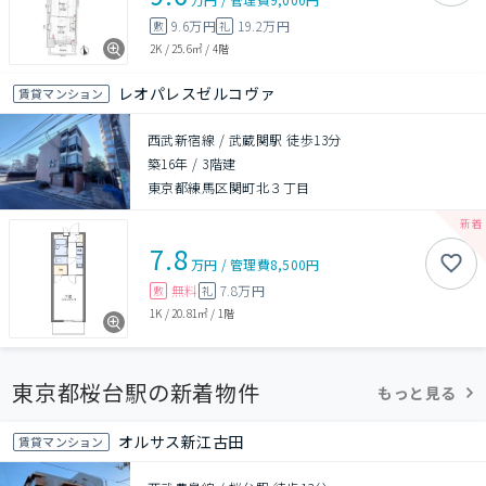
9.6万円
19.2万円
敷
礼
2K
/
25.6㎡
/
4階
レオパレスゼルコヴァ
賃貸マンション
西武新宿線 / 武蔵関駅 徒歩13分
築16年
/
3階建
東京都練馬区関町北３丁目
7.8
万円
/
管理費
8,500円
無料
7.8万円
敷
礼
1K
/
20.81㎡
/
1階
東京都桜台駅の新着物件
もっと見る
オルサス新江古田
賃貸マンション