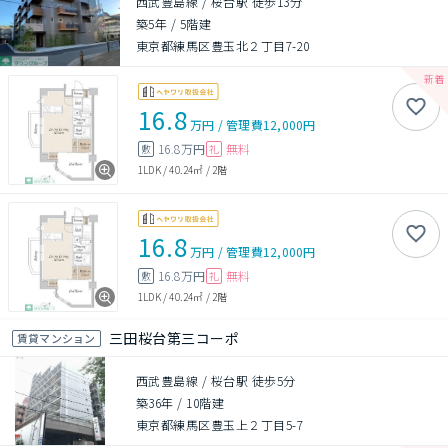
西武豊島線 / 桜台駅 徒歩13分
築5年
/
5階建
東京都練馬区豊玉北２丁目7-20
16.8
万円
/
管理費
12,000円
16.8万円
無料
敷
礼
1LDK
/
40.24㎡
/
2階
16.8
万円
/
管理費
12,000円
16.8万円
無料
敷
礼
1LDK
/
40.24㎡
/
2階
三田桜台第三コーポ
賃貸マンション
西武豊島線 / 桜台駅 徒歩5分
築36年
/
10階建
東京都練馬区豊玉上２丁目5-7