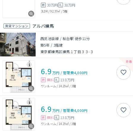
30万円
30万円
敷
礼
3LDK
/
92.37㎡
/
5階
アルバ練馬
賃貸マンション
西武池袋線 / 桜台駅 徒歩11分
築5年
/
3階建
東京都練馬区練馬１丁目３３-３
6.9
万円
/
管理費
4,000円
無料
13.8万円
敷
礼
ワンルーム
/
14.29㎡
/
3階
6.9
万円
/
管理費
4,000円
無料
13.8万円
敷
礼
ワンルーム
/
14.29㎡
/
3階