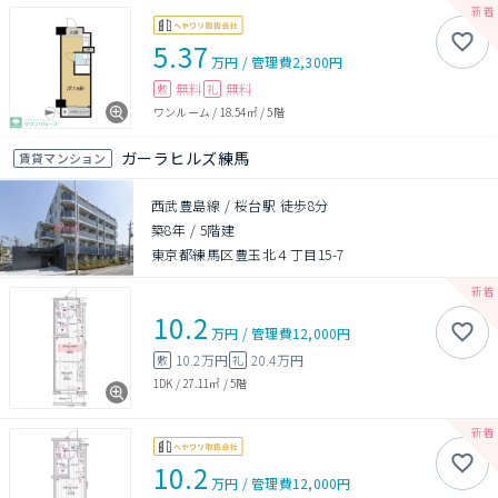
5.37
万円
/
管理費
2,300円
無料
無料
敷
礼
ワンルーム
/
18.54㎡
/
5階
ガーラヒルズ練馬
賃貸マンション
西武豊島線 / 桜台駅 徒歩8分
築8年
/
5階建
東京都練馬区豊玉北４丁目15-7
10.2
万円
/
管理費
12,000円
10.2万円
20.4万円
敷
礼
1DK
/
27.11㎡
/
5階
10.2
万円
/
管理費
12,000円