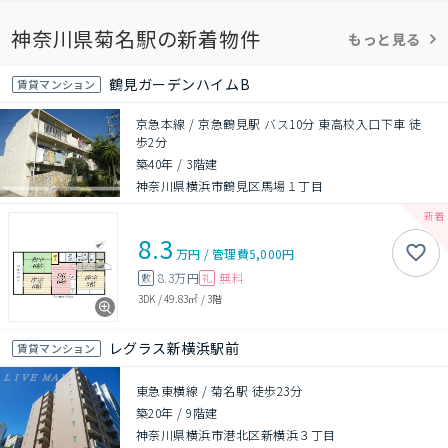
神奈川県菊名駅の新着物件
もっと見る
鶴見ガーデンハイムB
賃貸マンション
京急本線 / 京急鶴見駅 バス10分 東高校入口下車 徒
歩2分
築40年
/
3階建
神奈川県横浜市鶴見区馬場１丁目
8.3
万円
/
管理費
5,000円
8.3万円
無料
敷
礼
3DK
/
49.83㎡
/
3階
レグラス新横浜駅前
賃貸マンション
東急東横線 / 菊名駅 徒歩23分
築20年
/
9階建
神奈川県横浜市港北区新横浜３丁目