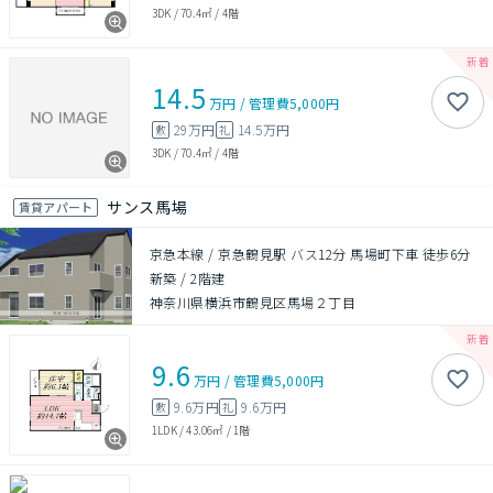
3DK
/
70.4㎡
/
4階
14.5
万円
/
管理費
5,000円
29万円
14.5万円
敷
礼
3DK
/
70.4㎡
/
4階
サンス馬場
賃貸アパート
京急本線 / 京急鶴見駅 バス12分 馬場町下車 徒歩6分
新築
/
2階建
神奈川県横浜市鶴見区馬場２丁目
9.6
万円
/
管理費
5,000円
9.6万円
9.6万円
敷
礼
1LDK
/
43.06㎡
/
1階