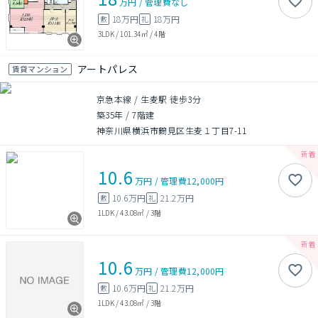
万円
/
管理費
なし
18万円
18万円
敷
礼
3LDK
/
101.34㎡
/
4階
アートパレス
賃貸マンション
京急本線 / 生麦駅 徒歩3分
築35年
/
7階建
神奈川県横浜市鶴見区生麦１丁目7-11
10.6
万円
/
管理費
12,000円
10.6万円
21.2万円
敷
礼
1LDK
/
43.08㎡
/
3階
10.6
万円
/
管理費
12,000円
10.6万円
21.2万円
敷
礼
1LDK
/
43.08㎡
/
3階