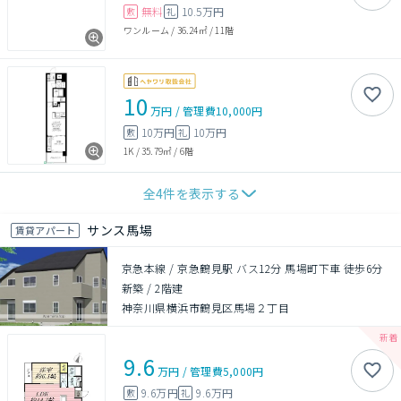
無料
10.5万円
敷
礼
ワンルーム
/
36.24㎡
/
11階
10
万円
/
管理費
10,000円
10万円
10万円
敷
礼
1K
/
35.79㎡
/
6階
全
4
件を表示する
サンス馬場
賃貸アパート
京急本線 / 京急鶴見駅 バス12分 馬場町下車 徒歩6分
新築
/
2階建
神奈川県横浜市鶴見区馬場２丁目
9.6
万円
/
管理費
5,000円
9.6万円
9.6万円
敷
礼