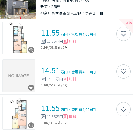
新築
/
2階建
神奈川県横浜市鶴見区獅子ケ谷２丁目
11.55
万円
/
管理費
4,000円
11.55万円
無料
敷
礼
1LDK
/
39.27㎡
/
1階
14.51
万円
/
管理費
4,000円
14.51万円
無料
敷
礼
2LDK
/
55.66㎡
/
2階
11.55
万円
/
管理費
4,000円
11.55万円
無料
敷
礼
1LDK
/
39.27㎡
/
1階