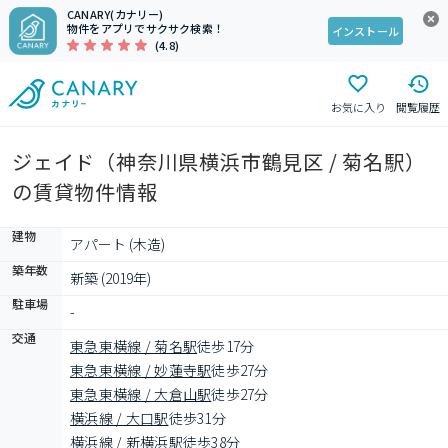
CANARY(カナリー)
物件をアプリでサクサク検索！
インストール
(4.8)
お気に入り
閲覧履歴
ジェイド（神奈川県横浜市鶴見区 / 菊名駅）
の賃貸物件情報
建物
アパート (木造)
築年数
新築 (2019年)
駐車場
-
交通
東急東横線 / 菊名駅
徒歩17分
東急東横線 / 妙蓮寺駅
徒歩27分
東急東横線 / 大倉山駅
徒歩27分
横浜線 / 大口駅
徒歩31分
横浜線 / 新横浜駅
徒歩38分