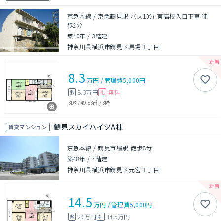
京急本線 / 京急鶴見駅 バス10分 東高校入口下車 徒
歩2分
築40年
/
3階建
神奈川県横浜市鶴見区馬場１丁目
8.3
万円
/
管理費
5,000円
8.3万円
無料
敷
礼
3DK
/
49.83㎡
/
3階
鶴見スカイハイツA棟
賃貸マンション
京急本線 / 鶴見市場駅 徒歩8分
築48年
/
7階建
神奈川県横浜市鶴見区元宮１丁目
14.5
万円
/
管理費
5,000円
29万円
14.5万円
敷
礼