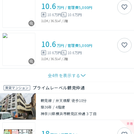
10.6
万円
/
管理費
5,000円
10.6万円
10.6万円
敷
礼
1LDK
/
36.51㎡
/
1階
10.6
万円
/
管理費
5,000円
10.6万円
10.6万円
敷
礼
1LDK
/
36.51㎡
/
2階
全
4
件を表示する
プライムレーベル鶴見仲通
賃貸マンション
鶴見線 / 弁天橋駅 徒歩10分
築36年
/
4階建
神奈川県横浜市鶴見区仲通３丁目
18