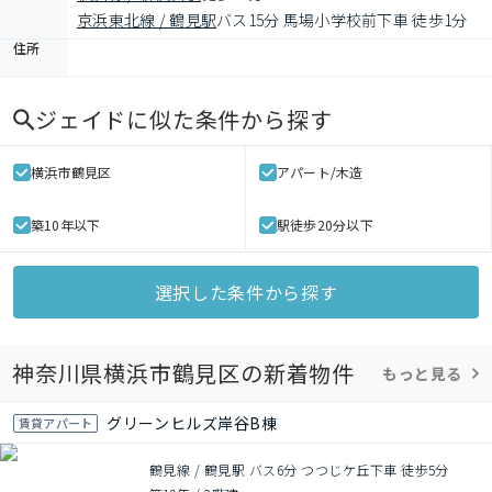
京浜東北線 / 鶴見駅
バス15分 馬場小学校前下車 徒歩1分
住所
ジェイド
に似た条件から探す
横浜市鶴見区
アパート/木造
築10年以下
駅徒歩20分以下
選択した条件から探す
神奈川県横浜市鶴見区の新着物件
もっと見る
グリーンヒルズ岸谷B棟
賃貸アパート
鶴見線 / 鶴見駅 バス6分 つつじケ丘下車 徒歩5分