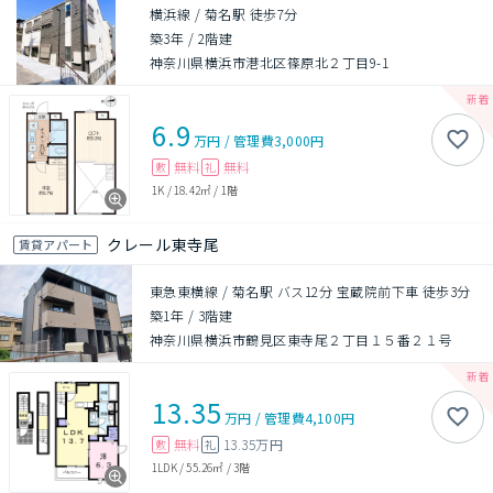
横浜線 / 菊名駅 徒歩7分
築3年
/
2階建
神奈川県横浜市港北区篠原北２丁目9-1
6.9
万円
/
管理費
3,000円
無料
無料
敷
礼
1K
/
18.42㎡
/
1階
クレール東寺尾
賃貸アパート
東急東横線 / 菊名駅 バス12分 宝蔵院前下車 徒歩3分
築1年
/
3階建
神奈川県横浜市鶴見区東寺尾２丁目１５番２１号
13.35
万円
/
管理費
4,100円
無料
13.35万円
敷
礼
1LDK
/
55.26㎡
/
3階