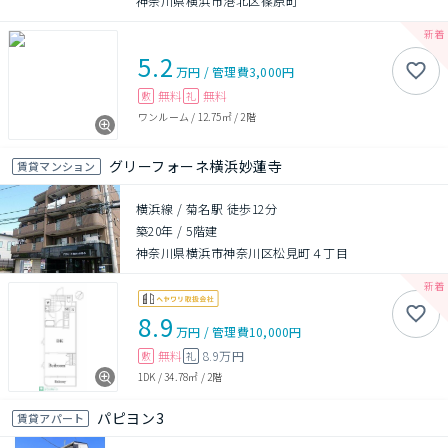
神奈川県横浜市港北区篠原町
5.2
万円
/
管理費
3,000円
無料
無料
敷
礼
ワンルーム
/
12.75㎡
/
2階
グリーフォーネ横浜妙蓮寺
賃貸マンション
横浜線 / 菊名駅 徒歩12分
築20年
/
5階建
神奈川県横浜市神奈川区松見町４丁目
8.9
万円
/
管理費
10,000円
無料
8.9万円
敷
礼
1DK
/
34.78㎡
/
2階
パピヨン3
賃貸アパート