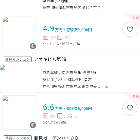
築19年
/
2階建
神奈川県横浜市鶴見区岸谷２丁目
4.9
万円
/
管理費
2,000円
無料
無料
敷
礼
ワンルーム
/
16.15㎡
/
1階
アオキビル第28
賃貸マンション
京急本線 / 京急鶴見駅 徒歩2分
築35年
/
地上10階地下1階建
神奈川県横浜市鶴見区鶴見中央１丁目
6.6
万円
/
管理費
6,000円
無料
6.6万円
敷
礼
1K
/
17.9㎡
/
6階
鶴見ガーデンハイムB
賃貸マンション