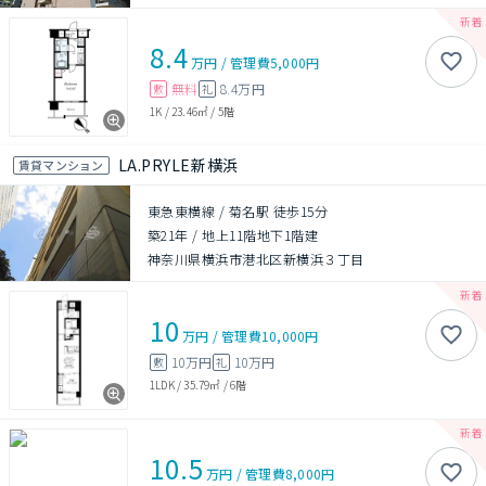
8.4
万円
/
管理費
5,000円
無料
8.4万円
敷
礼
1K
/
23.46㎡
/
5階
LA.PRYLE新横浜
賃貸マンション
東急東横線 / 菊名駅 徒歩15分
築21年
/
地上11階地下1階建
神奈川県横浜市港北区新横浜３丁目
10
万円
/
管理費
10,000円
10万円
10万円
敷
礼
1LDK
/
35.79㎡
/
6階
10.5
万円
/
管理費
8,000円