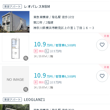
レオパレスMBM
賃貸アパート
東急東横線 / 菊名駅 徒歩10分
築22年
/
2階建
神奈川県横浜市鶴見区上の宮１丁目１６－３
10.9
万円
/
管理費
6,500円
無料
10.9万円
敷
礼
1K
/
19.87㎡
/
2階
10.9
万円
/
管理費
6,500円
無料
10.9万円
敷
礼
1K
/
19.87㎡
/
2階
LEOGLANZ1
賃貸アパート
東急東横線 / 菊名駅 徒歩35分