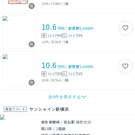
1LDK
/
43.06㎡
/
1階
10.6
万円
/
管理費
5,000円
10.6万円
10.6万円
敷
礼
1LDK
/
36.51㎡
/
1階
10.6
万円
/
管理費
5,000円
10.6万円
10.6万円
敷
礼
1LDK
/
36.51㎡
/
2階
全
4
件を表示する
サンシャイン新横浜
賃貸アパート
東急東横線 / 菊名駅 徒歩28分
築20年
/
2階建