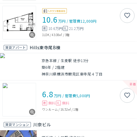
10.6
万円
/
管理費
12,000円
10.6万円
21.2万円
敷
礼
1LDK
/
43.08㎡
/
3階
Hills東寺尾B棟
賃貸アパート
京急本線 / 生麦駅 徒歩13分
築6年
/
2階建
神奈川県横浜市鶴見区東寺尾４丁目
6.8
万円
/
管理費
5,000円
無料
無料
敷
礼
ワンルーム
/
16.52㎡
/
1階
川奈ビル
賃貸マンション