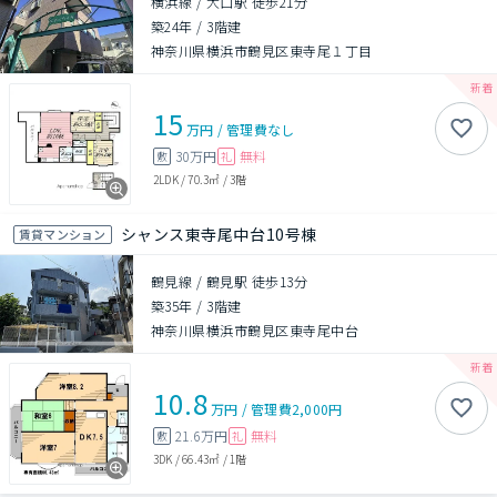
横浜線 / 大口駅 徒歩21分
築24年
/
3階建
神奈川県横浜市鶴見区東寺尾１丁目
15
万円
/
管理費
なし
30万円
無料
敷
礼
2LDK
/
70.3㎡
/
3階
シャンス東寺尾中台10号棟
賃貸マンション
鶴見線 / 鶴見駅 徒歩13分
築35年
/
3階建
神奈川県横浜市鶴見区東寺尾中台
10.8
万円
/
管理費
2,000円
21.6万円
無料
敷
礼
3DK
/
66.43㎡
/
1階