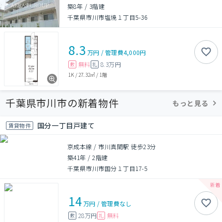
築8年
/
3階建
千葉県市川市塩焼１丁目5-36
8.3
万円
/
管理費
4,000円
無料
8.3万円
敷
礼
1K
/
27.32㎡
/
1階
千葉県市川市の新着物件
もっと見る
国分一丁目戸建て
賃貸物件
京成本線 / 市川真間駅 徒歩23分
築41年
/
2階建
千葉県市川市国分１丁目17-5
14
万円
/
管理費
なし
28万円
無料
敷
礼