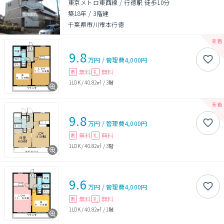
東京メトロ東西線 / 行徳駅 徒歩10分
築18年
/
3階建
千葉県市川市本行徳
9.8
万円
/
管理費
4,000円
無料
無料
敷
礼
1LDK
/
40.82㎡
/
3階
9.8
万円
/
管理費
4,000円
無料
無料
敷
礼
1LDK
/
40.82㎡
/
3階
9.6
万円
/
管理費
4,000円
無料
無料
敷
礼
1LDK
/
40.82㎡
/
1階