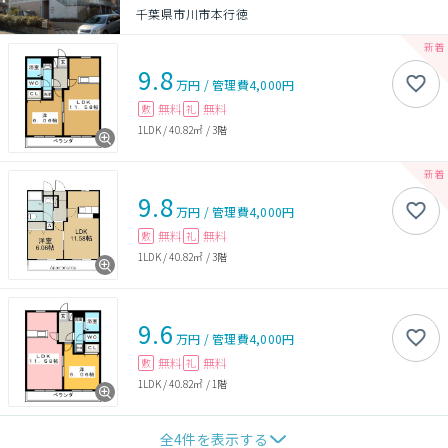
千葉県市川市本行徳
9.8
万円
/
管理費
4,000円
無料
無料
敷
礼
1LDK
/
40.82㎡
/
3階
9.8
万円
/
管理費
4,000円
無料
無料
敷
礼
1LDK
/
40.82㎡
/
3階
9.6
万円
/
管理費
4,000円
無料
無料
敷
礼
1LDK
/
40.82㎡
/
1階
全
4
件を表示する