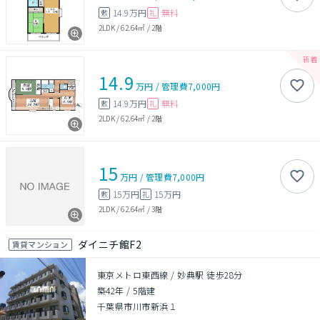
14.9万円
無料
敷
礼
2LDK
/
62.64㎡
/
2階
14.9
万円
/
管理費
7,000円
14.9万円
無料
敷
礼
2LDK
/
62.64㎡
/
2階
15
万円
/
管理費
7,000円
15万円
15万円
敷
礼
2LDK
/
62.64㎡
/
3階
ダイニチ館F2
賃貸マンション
東京メトロ東西線 / 妙典駅 徒歩28分
築42年
/
5階建
千葉県市川市新浜１