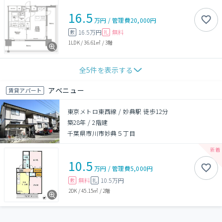
16.5
万円
/
管理費
20,000円
16.5万円
無料
敷
礼
1LDK
/
36.61㎡
/
3階
全
5
件を表示する
アベニュー
賃貸アパート
東京メトロ東西線 / 妙典駅 徒歩12分
築28年
/
2階建
千葉県市川市妙典５丁目
10.5
万円
/
管理費
5,000円
無料
10.5万円
敷
礼
2DK
/
45.15㎡
/
2階