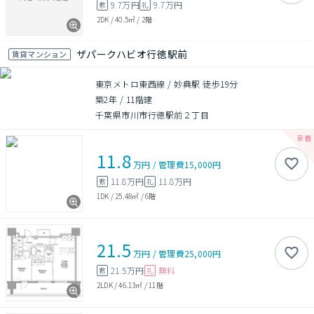
9.7万円
9.7万円
敷
礼
2DK
/
40.5㎡
/
2階
ザパークハビオ行徳駅前
賃貸マンション
東京メトロ東西線 / 妙典駅 徒歩19分
築2年
/
11階建
千葉県市川市行徳駅前２丁目
11.8
万円
/
管理費
15,000円
11.8万円
11.8万円
敷
礼
1DK
/
25.48㎡
/
6階
21.5
万円
/
管理費
25,000円
21.5万円
無料
敷
礼
2LDK
/
46.13㎡
/
11階