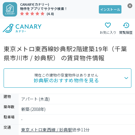
CANARY(カナリー)
物件をアプリでサクサク検索！
インストール
(4.8)
お気に入り
閲覧履歴
東京メトロ東西線妙典駅2階建築19年（千葉
県市川市 / 妙典駅） の賃貸物件情報
現在この建物の空室物件はありません
妙典駅
のおすすめ物件を見る
建物
アパート (木造)
築年数
新築 (2008年)
駐車場
-
交通
東京メトロ東西線 / 妙典駅
徒歩11分