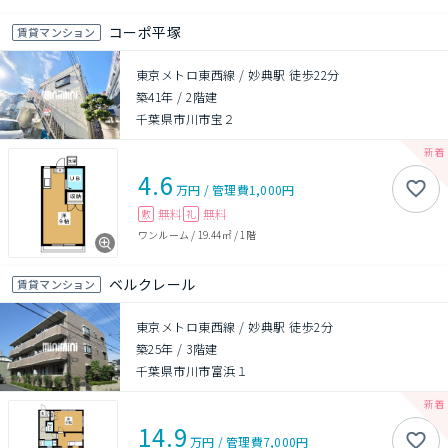
コーポ平塚
賃貸マンション
東京メトロ東西線 / 妙典駅 徒歩22分
築41年
/
2階建
千葉県市川市宝２
4.6
万円
/
管理費
1,000円
無料
無料
敷
礼
ワンルーム
/
19.44㎡
/
1階
ベルクレール
賃貸マンション
東京メトロ東西線 / 妙典駅 徒歩2分
築25年
/
3階建
千葉県市川市富浜１
14.9
万円
/
管理費
7,000円