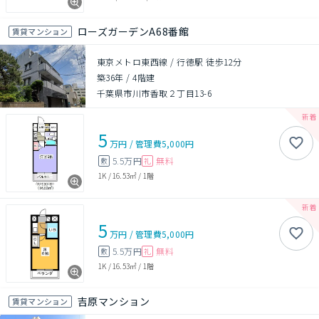
ローズガーデンA68番館
賃貸マンション
東京メトロ東西線 / 行徳駅 徒歩12分
築36年
/
4階建
千葉県市川市香取２丁目13-6
5
万円
/
管理費
5,000円
5.5万円
無料
敷
礼
1K
/
16.53㎡
/
1階
5
万円
/
管理費
5,000円
5.5万円
無料
敷
礼
1K
/
16.53㎡
/
1階
吉原マンション
賃貸マンション