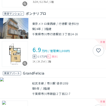
3LDK
/
62.78㎡
/
1階
ポンテリブロ
賃貸マンション
東京メトロ東西線 / 行徳駅 徒歩8分
築24年
/
3階建
千葉県市川市行徳駅前３丁目14-16
6.9
万円
/
管理費
3,000円
6.9万円
無料
敷
礼
1K
/
24.27㎡
/
2階
GrandFelicia
賃貸アパート
総武本線 / 市川駅 徒歩10分
築9年
/
3階建
千葉県市川市新田２丁目22-7