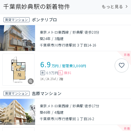
千葉県妙典駅の新着物件
もっと見る
ポンテリブロ
賃貸マンション
東京メトロ東西線 / 妙典駅 徒歩20分
築24年
/
3階建
千葉県市川市行徳駅前３丁目14-16
6.9
万円
/
管理費
3,000円
6.9万円
無料
敷
礼
1K
/
24.27㎡
/
2階
吉原マンション
賃貸マンション
東京メトロ東西線 / 妙典駅 徒歩17分
築46年
/
4階建
千葉県市川市行徳駅前１丁目16-2