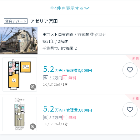
全
4
件を表示する
アゼリア宮田
賃貸アパート
東京メトロ東西線 / 行徳駅 徒歩15分
築31年
/
2階建
千葉県市川市福栄２
5.2
万円
/
管理費
3,000円
5.2万円
無料
敷
礼
1K
/
17.05㎡
/
1階
5.2
万円
/
管理費
3,000円
5.2万円
無料
敷
礼
1K
/
17.05㎡
/
1階