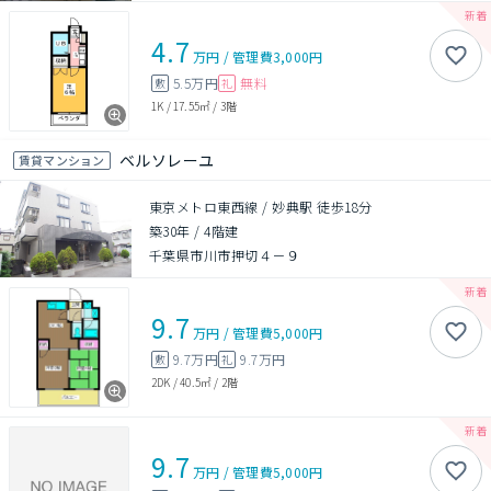
4.7
万円
/
管理費
3,000円
5.5万円
無料
敷
礼
1K
/
17.55㎡
/
3階
ベルソレーユ
賃貸マンション
東京メトロ東西線 / 妙典駅 徒歩18分
築30年
/
4階建
千葉県市川市押切４－９
9.7
万円
/
管理費
5,000円
9.7万円
9.7万円
敷
礼
2DK
/
40.5㎡
/
2階
9.7
万円
/
管理費
5,000円