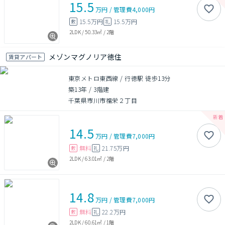
15.5
万円
/
管理費
4,000円
15.5万円
15.5万円
敷
礼
2LDK
/
50.33㎡
/
2階
メゾンマグノリア徳住
賃貸アパート
東京メトロ東西線 / 行徳駅 徒歩13分
築13年
/
3階建
千葉県市川市福栄２丁目
14.5
万円
/
管理費
7,000円
無料
21.75万円
敷
礼
2LDK
/
63.01㎡
/
2階
14.8
万円
/
管理費
7,000円
無料
22.2万円
敷
礼
2LDK
/
60.61㎡
/
1階