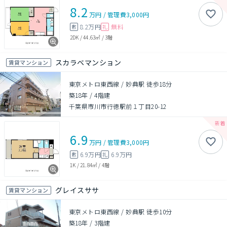
8.2
万円
/
管理費
3,000円
8.2万円
無料
敷
礼
2DK
/
44.63㎡
/
3階
スカラベマンション
賃貸マンション
東京メトロ東西線 / 妙典駅 徒歩18分
築18年
/
4階建
千葉県市川市行徳駅前１丁目20-12
6.9
万円
/
管理費
3,000円
6.9万円
6.9万円
敷
礼
1K
/
21.84㎡
/
4階
グレイスササ
賃貸マンション
東京メトロ東西線 / 妙典駅 徒歩10分
築18年
/
3階建