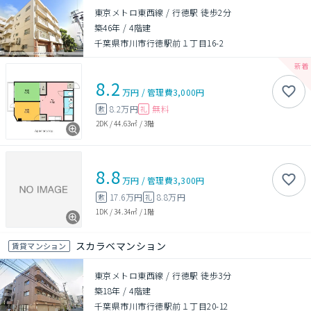
東京メトロ東西線 / 行徳駅 徒歩2分
築46年
/
4階建
千葉県市川市行徳駅前１丁目16-2
8.2
万円
/
管理費
3,000円
8.2万円
無料
敷
礼
2DK
/
44.63㎡
/
3階
8.8
万円
/
管理費
3,300円
17.6万円
8.8万円
敷
礼
1DK
/
34.34㎡
/
1階
スカラベマンション
賃貸マンション
東京メトロ東西線 / 行徳駅 徒歩3分
築18年
/
4階建
千葉県市川市行徳駅前１丁目20-12