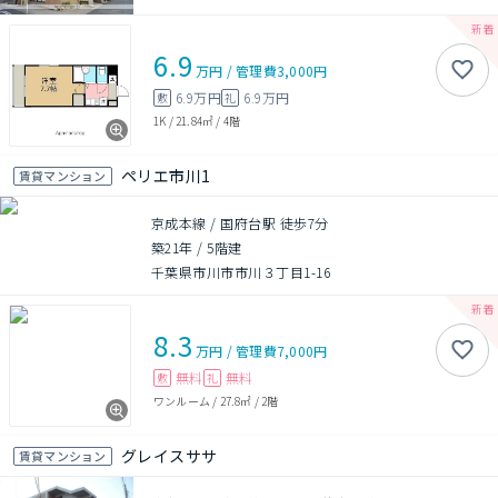
6.9
万円
/
管理費
3,000円
6.9万円
6.9万円
敷
礼
1K
/
21.84㎡
/
4階
ペリエ市川1
賃貸マンション
京成本線 / 国府台駅 徒歩7分
築21年
/
5階建
千葉県市川市市川３丁目1-16
8.3
万円
/
管理費
7,000円
無料
無料
敷
礼
ワンルーム
/
27.8㎡
/
2階
グレイスササ
賃貸マンション