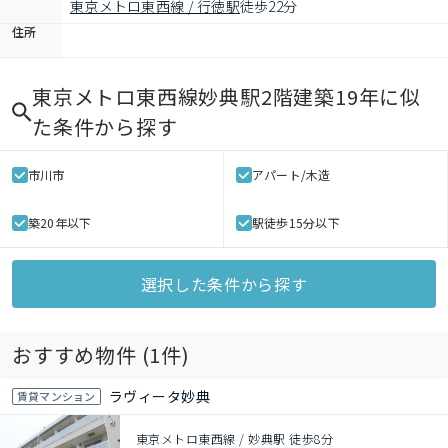
東京メトロ東西線 / 行徳駅
徒歩22分
住所
東京メトロ東西線妙典駅2階建築19年
に似
た条件から探す
市川市
アパート/木造
築20年以下
駅徒歩15分以下
選択した条件から探す
おすすめ物件 (
1
件)
ラヴィータ妙典
賃貸マンション
東京メトロ東西線 / 妙典駅 徒歩8分