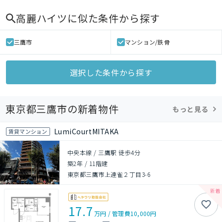
高麗ハイツ
に似た条件から探す
三鷹市
マンション/鉄骨
選択した条件から探す
東京都三鷹市の新着物件
もっと見る
LumiCourtMITAKA
賃貸マンション
中央本線 / 三鷹駅 徒歩4分
築2年
/
11階建
東京都三鷹市上連雀２丁目3-6
17.7
万円
/
管理費
10,000円