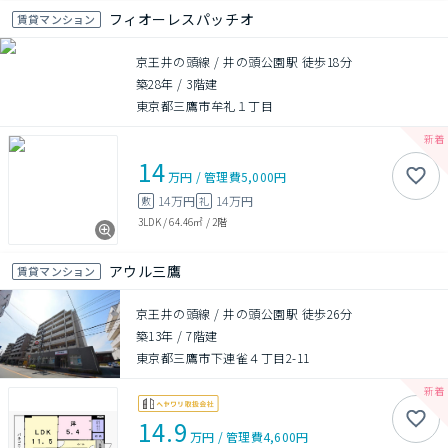
フィオーレスパッチオ
賃貸マンション
京王井の頭線 / 井の頭公園駅 徒歩18分
築28年
/
3階建
東京都三鷹市牟礼１丁目
14
万円
/
管理費
5,000円
14万円
14万円
敷
礼
3LDK
/
64.46㎡
/
2階
アウル三鷹
賃貸マンション
京王井の頭線 / 井の頭公園駅 徒歩26分
築13年
/
7階建
東京都三鷹市下連雀４丁目2-11
14.9
万円
/
管理費
4,600円