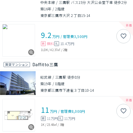
中央本線 / 三鷹駅 バス15分 大沢公会堂下車 徒歩2分
築16年
/
2階建
東京都三鷹市大沢２丁目15-14
9.2
万円
/
管理費
3,500円
無料
18.4万円
敷
礼
1LDK
/
42.37㎡
/
2階
Daffitto三鷹
賃貸マンション
総武線 / 三鷹駅 徒歩8分
築19年
/
8階建
東京都三鷹市下連雀３丁目10-14
11
万円
/
管理費
8,000円
11万円
11万円
敷
礼
1K
/
23.48㎡
/
3階