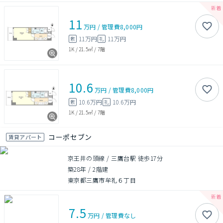
11
万円
/
管理費
8,000円
11万円
11万円
敷
礼
1K
/
21.5㎡
/
7階
10.6
万円
/
管理費
8,000円
10.6万円
10.6万円
敷
礼
1K
/
21.5㎡
/
7階
コーポセブン
賃貸アパート
京王井の頭線 / 三鷹台駅 徒歩17分
築28年
/
2階建
東京都三鷹市牟礼６丁目
7.5
万円
/
管理費
なし