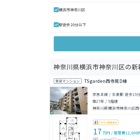
横浜市神奈川区
駅徒歩20分以下
神奈川県横浜市神奈川区の新
TSgarden西寺尾D棟
賃貸マンション
京急本線 / 生麦駅 徒歩15
築27年
/
5階建
神奈川県横浜市神奈川区西
17
万円
/
管理費
12,000