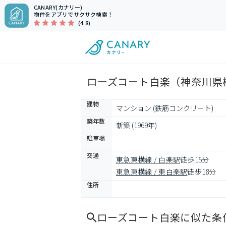
CANARY(カナリー)
物件をアプリでサクサク検索！
(4.8)
ローズコート白楽（神奈川県横
建物
マンション (鉄筋コンクリート)
築年数
新築 (1969年)
駐車場
-
交通
東急東横線 / 白楽駅
徒歩15分
東急東横線 / 東白楽駅
徒歩18分
住所
ローズコート白楽
に似た条