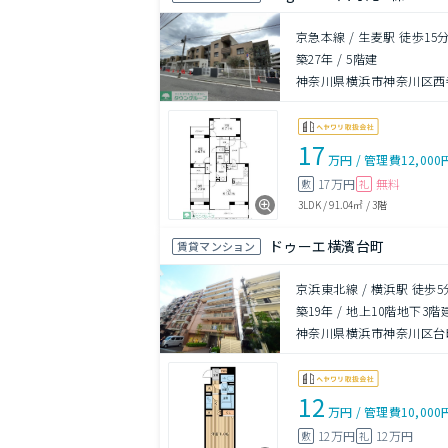
京急本線 / 生麦駅 徒歩15
築27年
/
5階建
神奈川県横浜市神奈川区西
17
万円
/
管理費
12,000
17万円
無料
敷
礼
3LDK
/
91.04㎡
/
3階
ドゥーエ横濱台町
賃貸マンション
京浜東北線 / 横浜駅 徒歩5
築19年
/
地上10階地下3階
神奈川県横浜市神奈川区台町1
12
万円
/
管理費
10,000
12万円
12万円
敷
礼