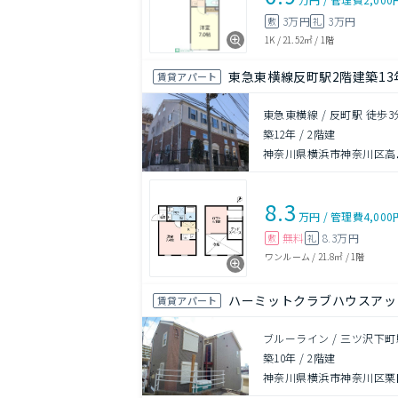
3万円
3万円
敷
礼
1K
/
21.52㎡
/
1階
東急東横線反町駅2階建築13
賃貸アパート
東急東横線 / 反町駅 徒歩3
築12年
/
2階建
神奈川県横浜市神奈川区高
8.3
万円
/
管理費
4,000
無料
8.3万円
敷
礼
ワンルーム
/
21.8㎡
/
1階
ハーミットクラブハウスアッ
賃貸アパート
ブルーライン / 三ツ沢下町
築10年
/
2階建
神奈川県横浜市神奈川区栗