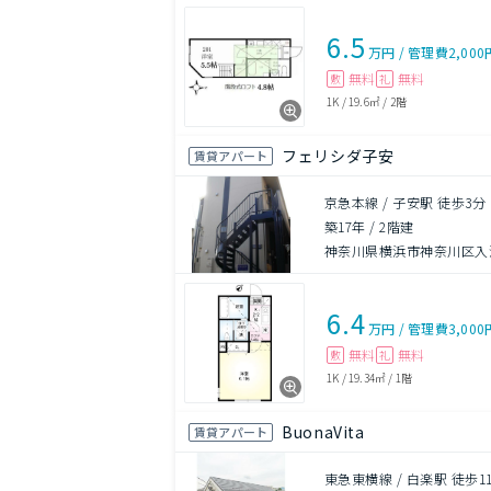
6.5
万円
/
管理費
2,000
無料
無料
敷
礼
1K
/
19.6㎡
/
2階
フェリシダ子安
賃貸アパート
京急本線 / 子安駅 徒歩3分
築17年
/
2階建
神奈川県横浜市神奈川区入
6.4
万円
/
管理費
3,000
無料
無料
敷
礼
1K
/
19.34㎡
/
1階
BuonaVita
賃貸アパート
東急東横線 / 白楽駅 徒歩1