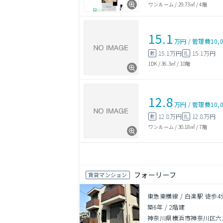
ワンルーム
/
29.73㎡
/
4階
15.1
万円
/
管理費
10,
15.1万円
15.1万円
敷
礼
1DK
/
36.3㎡
/
10階
12.8
万円
/
管理費
10,
12.8万円
12.8万円
敷
礼
ワンルーム
/
30.18㎡
/
7階
フォーリーフ
賃貸マンション
東急東横線 / 白楽駅 徒歩4
築6年
/
2階建
神奈川県横浜市神奈川区六