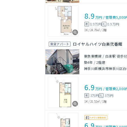
8.9
万円
/
管理費
5,000
8.9万円
8.9万円
敷
礼
1K
/
24.79㎡
/
2階
ロイヤルハイツ白楽弐番館
賃貸アパート
東急東横線 / 白楽駅 徒歩6
築4年
/
2階建
神奈川県横浜市神奈川区白
6.9
万円
/
管理費
2,000
3万円
3万円
敷
礼
1K
/
21.52㎡
/
1階
6.9
万円
/
管理費
2,000