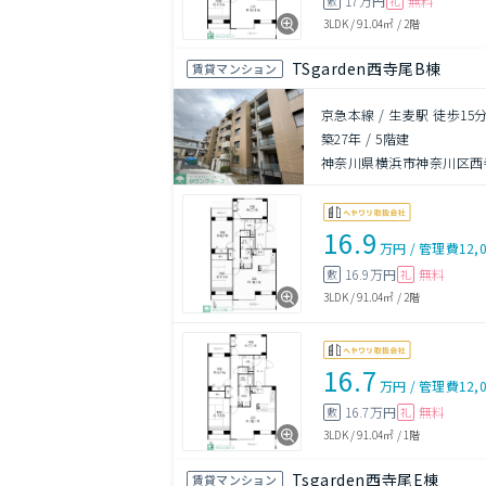
17万円
無料
敷
礼
3LDK
/
91.04㎡
/
2階
TSgarden西寺尾B棟
賃貸マンション
京急本線 / 生麦駅 徒歩15
築27年
/
5階建
神奈川県横浜市神奈川区西
16.9
万円
/
管理費
12,
16.9万円
無料
敷
礼
3LDK
/
91.04㎡
/
2階
16.7
万円
/
管理費
12,
16.7万円
無料
敷
礼
3LDK
/
91.04㎡
/
1階
Tsgarden西寺尾E棟
賃貸マンション