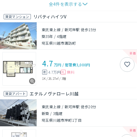
全
4
件を表示する
リバティハイツV
賃貸マンション
東武東上線 / 新河岸駅 徒歩15分
築35年
/
4階建
埼玉県川越市諏訪町
4.7
万円
/
管理費
3,000円
4.7万円
無料
敷
礼
1K
/
26.27㎡
/
3階
エテルノヴァローレ川越
賃貸アパート
東武東上線 / 新河岸駅 徒歩20分
新築
/
3階建
埼玉県川越市岸町1丁目