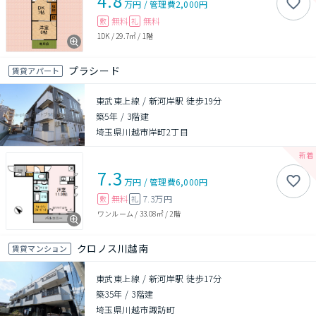
4.8
万円
/
管理費
2,000円
無料
無料
敷
礼
1DK
/
29.7㎡
/
1階
プラシード
賃貸アパート
東武東上線 / 新河岸駅 徒歩19分
築5年
/
3階建
埼玉県川越市岸町2丁目
7.3
万円
/
管理費
6,000円
無料
7.3万円
敷
礼
ワンルーム
/
33.08㎡
/
2階
クロノス川越南
賃貸マンション
東武東上線 / 新河岸駅 徒歩17分
築35年
/
3階建
埼玉県川越市諏訪町