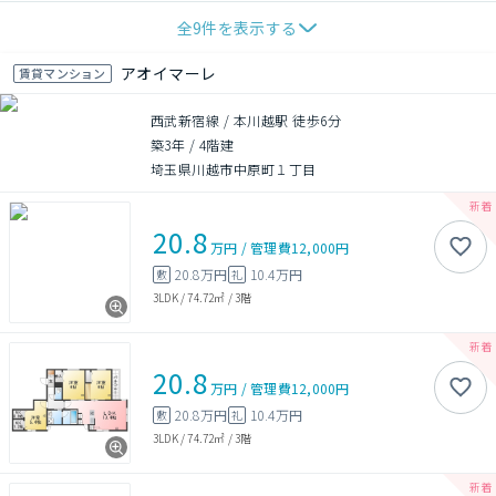
全
9
件を表示する
アオイマーレ
賃貸マンション
西武新宿線 / 本川越駅 徒歩6分
築3年
/
4階建
埼玉県川越市中原町１丁目
20.8
万円
/
管理費
12,000円
20.8万円
10.4万円
敷
礼
3LDK
/
74.72㎡
/
3階
20.8
万円
/
管理費
12,000円
20.8万円
10.4万円
敷
礼
3LDK
/
74.72㎡
/
3階