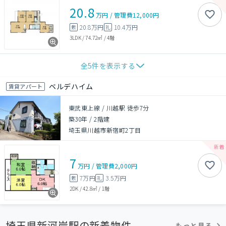
20.8
万円
/
管理費
12,000円
20.8万円
10.4万円
敷
礼
3LDK
/
74.72㎡
/
4階
全
5
件を表示する
ベルデハイム
賃貸アパート
東武東上線 / 川越駅 徒歩7分
築30年
/
2階建
埼玉県川越市新宿町2丁目
7
万円
/
管理費
2,000円
7万円
3.5万円
敷
礼
2DK
/
42.8㎡
/
1階
埼玉県新河岸駅の新着物件
もっと見る