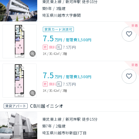
東武東上線 / 新河岸駅 徒歩18分
築9年
/
3階建
埼玉県川越市大字藤間
家賃カード決済可
7.5
万円
/
管理費
3,500円
無料
7.5万円
敷
礼
1K
/
30.42㎡
/
3階
7.5
万円
/
管理費
3,500円
無料
7.5万円
敷
礼
1K
/
30.42㎡
/
3階
CB川越イニシオ
賃貸アパート
東武東上線 / 新河岸駅 徒歩15分
築7年
/
2階建
埼玉県川越市砂新田3丁目