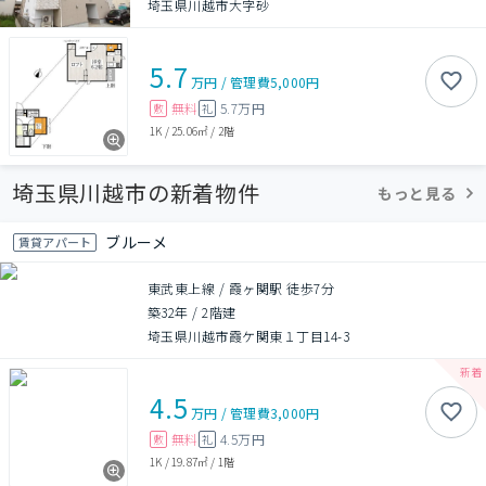
埼玉県川越市大字砂
5.7
万円
/
管理費
5,000円
無料
5.7万円
敷
礼
1K
/
25.06㎡
/
2階
埼玉県川越市の新着物件
もっと見る
ブルーメ
賃貸アパート
東武東上線 / 霞ヶ関駅 徒歩7分
築32年
/
2階建
埼玉県川越市霞ケ関東１丁目14-3
4.5
万円
/
管理費
3,000円
無料
4.5万円
敷
礼
1K
/
19.87㎡
/
1階