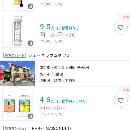
2K
/
28.71㎡
/
3階
9.8
万円
/
管理費
なし
9.8万円
9.8万円
敷
礼
2K
/
28.71㎡
/
3階
シェーネラウムタツミ
賃貸アパート
東武東上線 / 霞ヶ関駅 徒歩4分
築27年
/
2階建
埼玉県川越市大字的場
4.6
万円
/
管理費
2,000円
無料
無料
敷
礼
1K
/
22.35㎡
/
2階
HEBELMAISONDUO
賃貸マンション