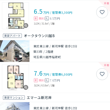
6.5
万円
/
管理費
3,300円
無料
6.5万円
敷
礼
1LDK
/
31.8㎡
/
1階
オークタウン川越B
賃貸アパート
東武東上線 / 新河岸駅 徒歩15分
築33年
/
2階建
埼玉県川越市稲荷町
7.6
万円
/
管理費
6,000円
無料
7.6万円
敷
礼
3LDK
/
63.8㎡
/
1階
エマーユ新河岸
賃貸マンション
東武東上線 / 新河岸駅 徒歩13分