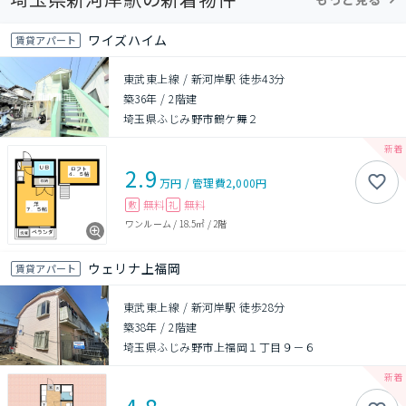
ワイズハイム
賃貸アパート
東武東上線 / 新河岸駅 徒歩43分
築36年
/
2階建
埼玉県ふじみ野市鶴ケ舞２
2.9
万円
/
管理費
2,000円
無料
無料
敷
礼
ワンルーム
/
18.5㎡
/
2階
ウェリナ上福岡
賃貸アパート
東武東上線 / 新河岸駅 徒歩28分
築38年
/
2階建
埼玉県ふじみ野市上福岡１丁目９－６