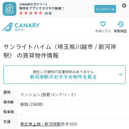
CANARY(カナリー)
物件をアプリでサクサク検索！
インストール
(4.8)
お気に入り
閲覧履歴
サンライトハイム（埼玉県川越市 / 新河岸
駅） の賃貸物件情報
現在この建物の空室物件はありません
新河岸駅
のおすすめ物件を見る
建物
マンション (鉄筋コンクリート)
築年数
新築 (1988年)
駐車場
-
交通
東武東上線 / 新河岸駅
徒歩10分