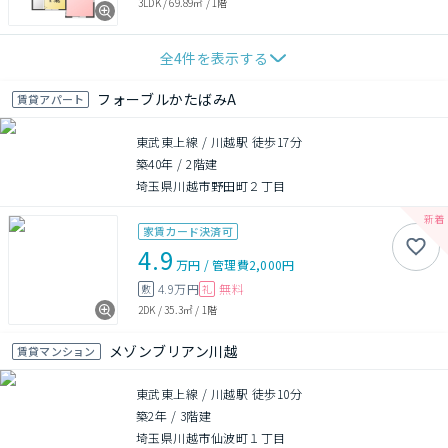
3LDK
/
69.89㎡
/
1階
全
4
件を表示する
フォーブルかたばみA
賃貸アパート
東武東上線 / 川越駅 徒歩17分
築40年
/
2階建
埼玉県川越市野田町２丁目
家賃カード決済可
4.9
万円
/
管理費
2,000円
4.9万円
無料
敷
礼
2DK
/
35.3㎡
/
1階
メゾンブリアン川越
賃貸マンション
東武東上線 / 川越駅 徒歩10分
築2年
/
3階建
埼玉県川越市仙波町１丁目