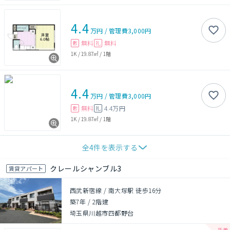
4.4
万円
/
管理費
3,000円
無料
無料
敷
礼
1K
/
19.87㎡
/
1階
4.4
万円
/
管理費
3,000円
無料
4.4万円
敷
礼
1K
/
19.87㎡
/
1階
全
4
件を表示する
クレールシャンブル3
賃貸アパート
西武新宿線 / 南大塚駅 徒歩16分
築7年
/
2階建
埼玉県川越市四都野台