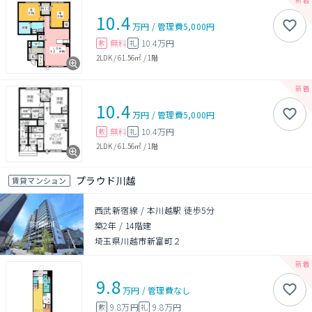
10.4
万円
/
管理費
5,000円
無料
10.4万円
敷
礼
2LDK
/
61.56㎡
/
1階
10.4
万円
/
管理費
5,000円
無料
10.4万円
敷
礼
2LDK
/
61.56㎡
/
1階
プラウド川越
賃貸マンション
西武新宿線 / 本川越駅 徒歩5分
築2年
/
14階建
埼玉県川越市新富町２
9.8
万円
/
管理費
なし
9.8万円
9.8万円
敷
礼