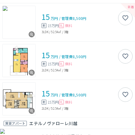
15
万円
/
管理費
8,500円
15万円
無料
敷
礼
3LDK
/
52.54㎡
/
3階
15
万円
/
管理費
8,500円
15万円
無料
敷
礼
2LDK
/
52.54㎡
/
3階
15
万円
/
管理費
8,500円
15万円
無料
敷
礼
2LDK
/
52.54㎡
/
3階
エテルノヴァローレ川越
賃貸アパート