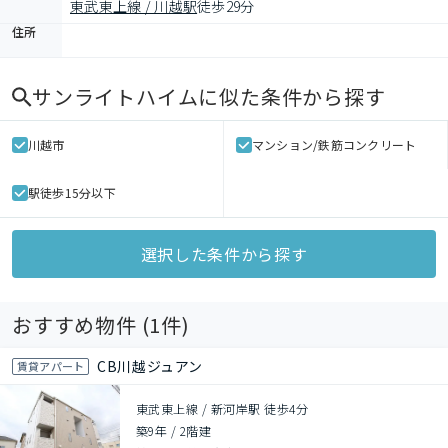
東武東上線 / 川越駅
徒歩29分
住所
サンライトハイム
に似た条件から探す
川越市
マンション/鉄筋コンクリート
駅徒歩15分以下
選択した条件から探す
おすすめ物件 (
1
件)
CB川越ジュアン
賃貸アパート
東武東上線 / 新河岸駅 徒歩4分
築9年
/
2階建