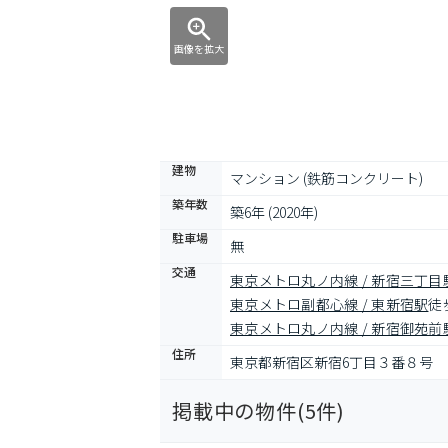
画像を拡大
建物
マンション (鉄筋コンクリート)
築年数
築6年 (2020年)
駐車場
無
交通
東京メトロ丸ノ内線 / 新宿三丁目
東京メトロ副都心線 / 東新宿駅
徒
東京メトロ丸ノ内線 / 新宿御苑前
住所
東京都新宿区新宿6丁目３番８号
掲載中の物件(
5
件)