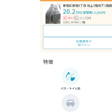
新宿区新宿6丁目 地上5階地下1階建 
20.2
万円
/
管理費15,000円
無料
20.2万円
敷
礼
1LDK / 39.54㎡ / 3階
初期費用が
知りたい
特徴
バス・トイレ別