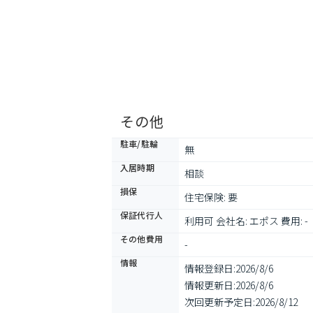
その他
駐車/駐輪
無
入居時期
相談
損保
住宅保険: 要
保証代行人
利用可 会社名: エポス 費用: -
その他費用
-
情報
情報登録日:
2026/8/6
情報更新日:
2026/8/6
次回更新予定日:
2026/8/12