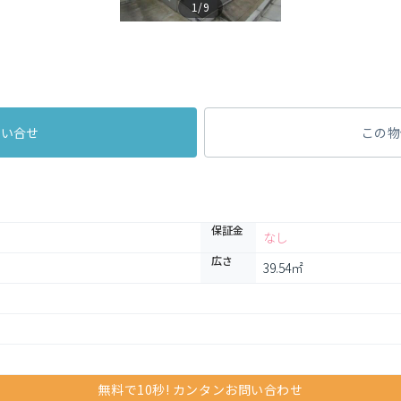
1/9
問い合せ
この物
保証金
なし
広さ
39.54㎡
無料で10秒! カンタンお問い合わせ