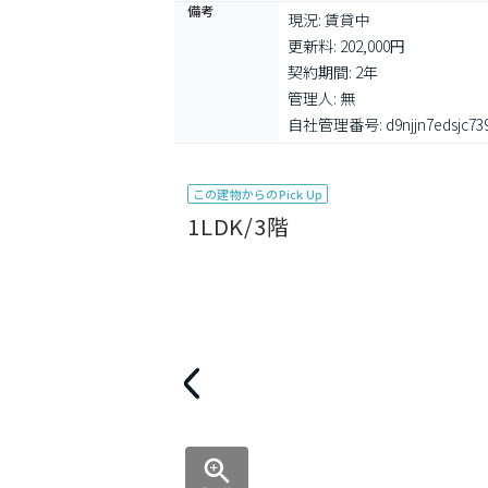
備考
現況: 賃貸中

更新料: 202,000円

契約期間: 2年

管理人: 無

自社管理番号: d9njjn7edsjc739
この建物からのPick Up
1LDK/3階