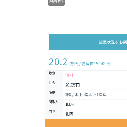
画像を拡大
空室状況をお
20.2
万円 / 管理費
15,000円
敷金
無料
礼金
20.2万円
階数
3階 / 地上5階地下1階建
間取り
1LDK 
向き
北西