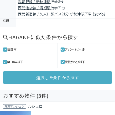
武蔵野線 / 新秋津駅
徒歩8分
西武池袋線 / 清瀬駅
徒歩21分
西武新宿線 / 久米川駅
バス21分 新秋津駅下車 徒歩9分
住所
HAGANE
に似た条件から探す
清瀬市
アパート/木造
築10年以下
駅徒歩5分以下
選択した条件から探す
おすすめ物件 (
3
件)
ルシェロ
賃貸マンション