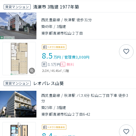
清瀬市 3階建 1977年築
賃貸マンション
西武豊島線 / 秋津駅 徒歩31分
築49年
/
3階建
東京都清瀬市松山２丁目
8.5
万円
/
管理費
3,000円
8.5万円
無料
敷
礼
2LDK
/
46.46㎡
/
1階
レオパレス山葵
賃貸マンション
西武豊島線 / 秋津駅 バス6分 松山二丁目下車 徒歩3
分
築25年
/
3階建
東京都清瀬市松山２丁目6-42
8.4