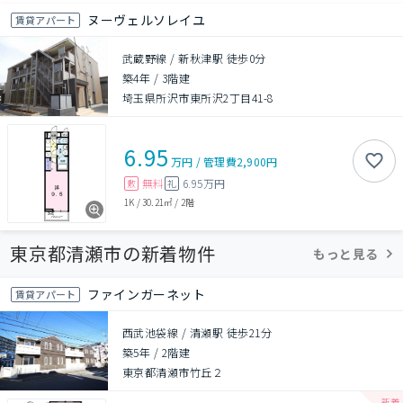
ヌーヴェルソレイユ
賃貸アパート
武蔵野線 / 新秋津駅 徒歩0分
築4年
/
3階建
埼玉県所沢市東所沢2丁目41-8
6.95
万円
/
管理費
2,900円
無料
6.95万円
敷
礼
1K
/
30.21㎡
/
2階
東京都清瀬市の新着物件
もっと見る
ファインガーネット
賃貸アパート
西武池袋線 / 清瀬駅 徒歩21分
築5年
/
2階建
東京都清瀬市竹丘２