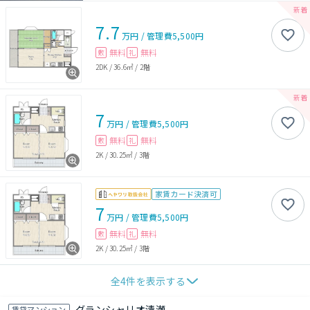
7.7
万円
/
管理費
5,500円
無料
無料
敷
礼
2DK
/
36.6㎡
/
2階
7
万円
/
管理費
5,500円
無料
無料
敷
礼
2K
/
30.25㎡
/
3階
家賃カード決済可
7
万円
/
管理費
5,500円
無料
無料
敷
礼
2K
/
30.25㎡
/
3階
全
4
件を表示する
グランシャリオ清瀬
賃貸マンション