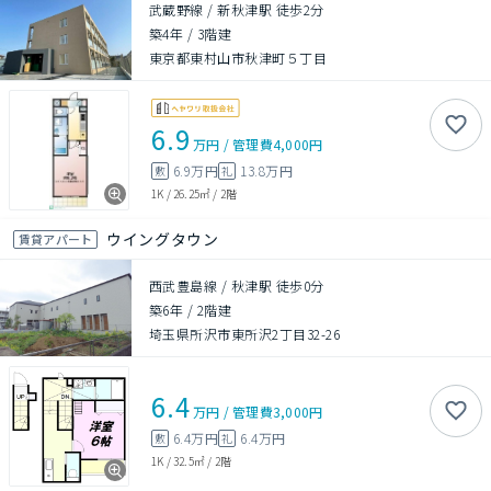
武蔵野線 / 新秋津駅 徒歩2分
築4年
/
3階建
東京都東村山市秋津町５丁目
6.9
万円
/
管理費
4,000円
6.9万円
13.8万円
敷
礼
1K
/
26.25㎡
/
2階
ウイングタウン
賃貸アパート
西武豊島線 / 秋津駅 徒歩0分
築6年
/
2階建
埼玉県所沢市東所沢2丁目32-26
6.4
万円
/
管理費
3,000円
6.4万円
6.4万円
敷
礼
1K
/
32.5㎡
/
2階