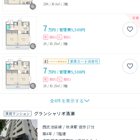
2DK
/
36.6㎡
/
2階
7
万円
/
管理費
5,500円
無料
無料
敷
礼
2K
/
30.25㎡
/
3階
家賃カード決済可
7
万円
/
管理費
5,500円
無料
無料
敷
礼
2K
/
30.25㎡
/
3階
全
4
件を表示する
グランシャリオ清瀬
賃貸マンション
西武池袋線 / 秋津駅 徒歩17分
築4年
/
7階建