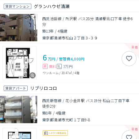
グランハウゼ清瀬
賃貸マンション
西武池袋線 / 所沢駅 バス28分 清瀬駅北口下車 徒歩6
分
築13年
/
4階建
東京都清瀬市松山２丁目３-３９
6
万円
/
管理費
4,000円
無料
3万円
敷
礼
ワンルーム
/
20.47㎡
/
4階
リブリロコロ
賃貸アパート
西武新宿線 / 花小金井駅 バス19分 松山二丁目下車
徒歩2分
築8年
/
4階建
東京都清瀬市元町１丁目9-8