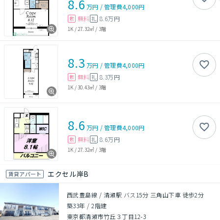
8.6
万円
/
管理費
4,000円
無料
8.6万円
敷
礼
1K
/
27.32㎡
/
3階
8.3
万円
/
管理費
4,000円
無料
8.3万円
敷
礼
1K
/
30.43㎡
/
3階
8.6
万円
/
管理費
4,000円
無料
8.6万円
敷
礼
1K
/
27.32㎡
/
3階
エクセル岸B
賃貸アパート
西武豊島線 / 清瀬駅 バス15分 三角山下車 徒歩2分
築33年
/
2階建
東京都清瀬市竹丘３丁目12-3