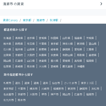
清瀬市 の賃貸
賃貸Canary
/
東京都
/
清瀬市
/
秋津駅
/
都道府県から探す
北海道
青森県
岩手県
宮城県
秋田県
山形県
福島県
茨城県
栃木県
群馬県
埼玉県
千葉県
東京都
神奈川県
新潟県
富山県
石川県
福井県
山梨県
長野県
岐阜県
静岡県
愛知県
三重県
滋賀県
京都府
大阪府
兵庫県
奈良県
和歌山県
鳥取県
島根県
岡山県
広島県
山口県
徳島県
香川県
愛媛県
高知県
福岡県
佐賀県
長崎県
熊本県
大分県
宮崎県
鹿児島県
沖縄県
政令指定都市から探す
札幌市
道北
道東
道南
道央
仙台市
さいたま市
東京２３区
東京市部
千葉市
横浜市
川崎市
相模原市
新潟市
静岡市
浜松市
名古屋市
京都市
大阪市
堺市
神戸市
岡山市
広島市
福岡市
北九州市
熊本市