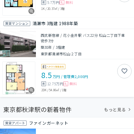
5.7万円
無料
敷
礼
1K
/
20.37㎡
/
3階
清瀬市 3階建 1988年築
賃貸マンション
西武新宿線 / 花小金井駅 バス22分 松山二丁目下車
徒歩3分
築38年
/
3階建
東京都清瀬市松山２丁目
8.5
万円
/
管理費
2,000円
12.75万円
無料
敷
礼
2DK
/
54.86㎡
/
1階
東京都秋津駅の新着物件
もっと見る
ファインガーネット
賃貸アパート