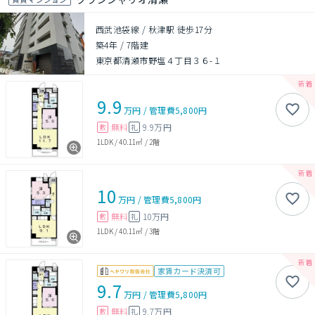
西武池袋線 / 秋津駅 徒歩17分
築4年
/
7階建
東京都清瀬市野塩４丁目３６-１
9.9
万円
/
管理費
5,800円
無料
9.9万円
敷
礼
1LDK
/
40.11㎡
/
2階
10
万円
/
管理費
5,800円
無料
10万円
敷
礼
1LDK
/
40.11㎡
/
3階
家賃カード決済可
9.7
万円
/
管理費
5,800円
無料
9.7万円
敷
礼