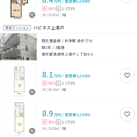
万円
/
管理費
6,000円
無料
8.4万円
敷
礼
1K
/
19.87㎡
/
3階
ハピネス上清戸
賃貸マンション
西武豊島線 / 秋津駅 徒歩37分
築2年
/
3階建
東京都清瀬市上清戸１丁目6-6
8.1
万円
/
管理費
3,000円
無料
8.1万円
敷
礼
1K
/
20.14㎡
/
2階
8.9
万円
/
管理費
3,000円
無料
8.9万円
敷
礼
1K
/
25.02㎡
/
3階