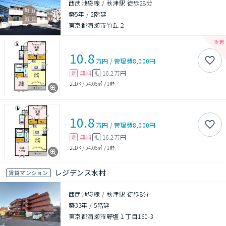
西武池袋線 / 秋津駅 徒歩28分
築5年
/
2階建
東京都清瀬市竹丘２
10.8
万円
/
管理費
8,000円
無料
16.2万円
敷
礼
2LDK
/
54.06㎡
/
1階
10.8
万円
/
管理費
8,000円
無料
16.2万円
敷
礼
2LDK
/
54.06㎡
/
1階
レジデンス水村
賃貸マンション
西武池袋線 / 秋津駅 徒歩8分
築33年
/
5階建
東京都清瀬市野塩１丁目160-3