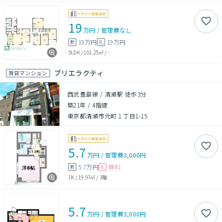
19
万円
/
管理費
なし
19万円
19万円
敷
礼
5LDK
/
101.25㎡
/
-
ブリエラクティ
賃貸マンション
西武豊島線 / 清瀬駅 徒歩3分
築21年
/
4階建
東京都清瀬市元町１丁目1-15
5.7
万円
/
管理費
3,000円
5.7万円
無料
敷
礼
1K
/
19.97㎡
/
3階
5.7
万円
/
管理費
3,000円