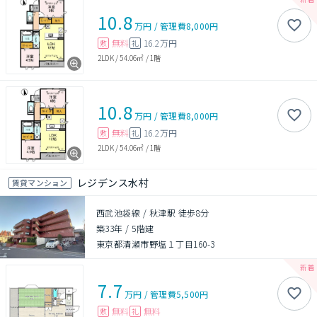
10.8
万円
/
管理費
8,000円
無料
16.2万円
敷
礼
2LDK
/
54.06㎡
/
1階
10.8
万円
/
管理費
8,000円
無料
16.2万円
敷
礼
2LDK
/
54.06㎡
/
1階
レジデンス水村
賃貸マンション
西武池袋線 / 秋津駅 徒歩8分
築33年
/
5階建
東京都清瀬市野塩１丁目160-3
7.7
万円
/
管理費
5,500円
無料
無料
敷
礼