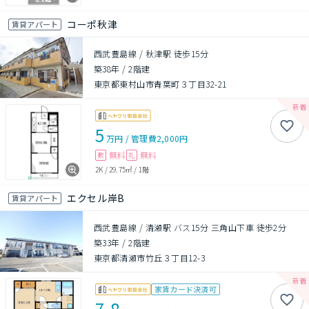
コーポ秋津
賃貸アパート
西武豊島線 / 秋津駅 徒歩15分
築38年
/
2階建
東京都東村山市青葉町３丁目32-21
5
万円
/
管理費
2,000円
無料
無料
敷
礼
2K
/
29.75㎡
/
1階
エクセル岸B
賃貸アパート
西武豊島線 / 清瀬駅 バス15分 三角山下車 徒歩2分
築33年
/
2階建
東京都清瀬市竹丘３丁目12-3
家賃カード決済可
7.8