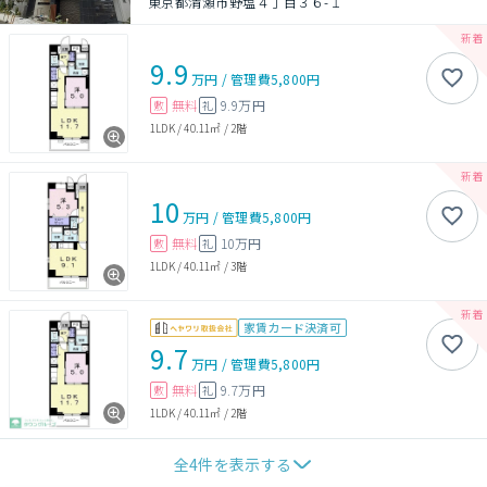
東京都清瀬市野塩４丁目３６-１
9.9
万円
/
管理費
5,800円
無料
9.9万円
敷
礼
1LDK
/
40.11㎡
/
2階
10
万円
/
管理費
5,800円
無料
10万円
敷
礼
1LDK
/
40.11㎡
/
3階
家賃カード決済可
9.7
万円
/
管理費
5,800円
無料
9.7万円
敷
礼
1LDK
/
40.11㎡
/
2階
全
4
件を表示する