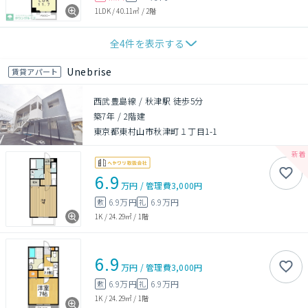
1LDK
/
40.11㎡
/
2階
全
4
件を表示する
Unebrise
賃貸アパート
西武豊島線 / 秋津駅 徒歩5分
築7年
/
2階建
東京都東村山市秋津町１丁目1-1
6.9
万円
/
管理費
3,000円
6.9万円
6.9万円
敷
礼
1K
/
24.29㎡
/
1階
6.9
万円
/
管理費
3,000円
6.9万円
6.9万円
敷
礼
1K
/
24.29㎡
/
1階