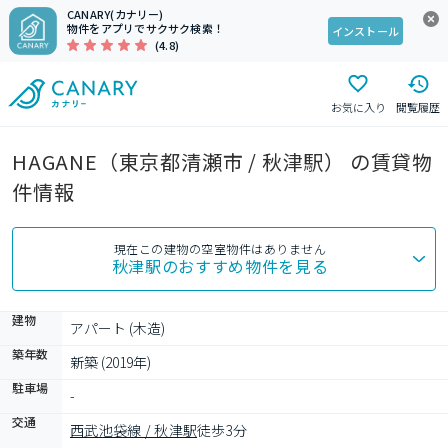
CANARY(カナリー)
物件をアプリでサクサク検索！
インストール
(4.8)
お気に入り
閲覧履歴
HAGANE（東京都清瀬市 / 秋津駅） の賃貸物
件情報
現在この建物の空室物件はありません
秋津駅
のおすすめ物件を見る
建物
アパート (木造)
築年数
新築 (2019年)
駐車場
-
交通
西武池袋線 / 秋津駅
徒歩3分