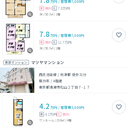
万円
/
管理費
7,000円
無料
7.8万円
敷
礼
3K
/
50.7㎡
/
1階
7.8
万円
/
管理費
7,000円
無料
11.7万円
敷
礼
3K
/
50.7㎡
/
1階
マツヤマンション
賃貸マンション
西武池袋線 / 秋津駅 徒歩31分
築39年
/
4階建
東京都清瀬市松山２丁目７-１７
4.2
万円
/
管理費
3,000円
4.2万円
無料
敷
礼
ワンルーム
/
15.8㎡
/
4階