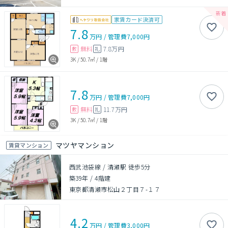
家賃カード決済可
7.8
万円
/
管理費
7,000円
無料
7.8万円
敷
礼
3K
/
50.7㎡
/
1階
7.8
万円
/
管理費
7,000円
無料
11.7万円
敷
礼
3K
/
50.7㎡
/
1階
マツヤマンション
賃貸マンション
西武池袋線 / 清瀬駅 徒歩5分
築39年
/
4階建
東京都清瀬市松山２丁目７-１７
4.2
万円
/
管理費
3,000円