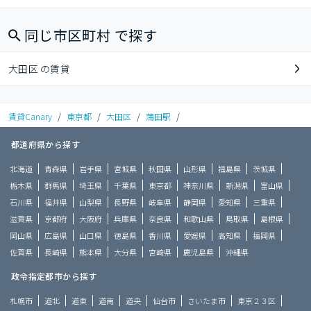
同じ市区町村 で探す
大田区 の賃貸
賃貸Canary
/
東京都
/
大田区
/
蒲田駅
/
都道府県から探す
北海道
青森県
岩手県
宮城県
秋田県
山形県
福島県
茨城県
栃木県
群馬県
埼玉県
千葉県
東京都
神奈川県
新潟県
富山県
石川県
福井県
山梨県
長野県
岐阜県
静岡県
愛知県
三重県
滋賀県
京都府
大阪府
兵庫県
奈良県
和歌山県
鳥取県
島根県
岡山県
広島県
山口県
徳島県
香川県
愛媛県
高知県
福岡県
佐賀県
長崎県
熊本県
大分県
宮崎県
鹿児島県
沖縄県
政令指定都市から探す
札幌市
道北
道東
道南
道央
仙台市
さいたま市
東京２３区