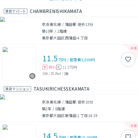
CHAMBRENISHIKAMATA
賃貸アパート
京浜東北線 / 蒲田駅 徒歩13分
築10年
/
2階建
東京都大田区西蒲田４丁目
11.5
万円
/
管理費
3,000円
無料
11.5万円
敷
礼
1DK
/
35.29㎡
/
2階
TASUKIRICHESSEKAMATA
賃貸マンション
京浜東北線 / 蒲田駅 徒歩10分
築2年
/
8階建
東京都大田区新蒲田１丁目14-19
14.5
万円
/
管理費
10,000円