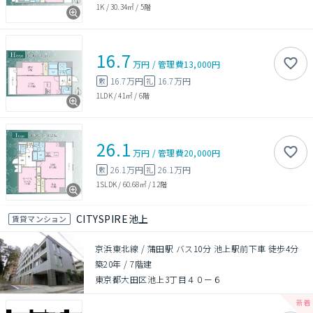
1K
/
30.34㎡
/
5階
16.7
万円
/
管理費
13,000円
16.7万円
16.7万円
敷
礼
1LDK
/
41㎡
/
6階
26.1
万円
/
管理費
20,000円
26.1万円
26.1万円
敷
礼
1SLDK
/
60.68㎡
/
12階
CITYSPIRE池上
賃貸マンション
京浜東北線 / 蒲田駅 バス10分 池上駅前下車 徒歩4分
築20年
/
7階建
東京都大田区池上3丁目４０ー６