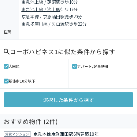
東急池上線 / 蓮沼駅
徒歩10分
東急池上線 / 池上駅
徒歩17分
京急本線 / 京急蒲田駅
徒歩20分
東急多摩川線 / 矢口渡駅
徒歩22分
住所
コーポハピネス1
に似た条件から探す
大田区
アパート/軽量鉄骨
駅徒歩10分以下
選択した条件から探す
おすすめ物件 (
2
件)
京急本線京急蒲田駅6階建築10年
賃貸マンション