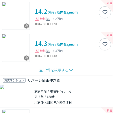
14.2
万円
/
管理費
3,000円
無料
14.2万円
敷
礼
1LDK
/
30.18㎡
/
2階
14.3
万円
/
管理費
3,000円
無料
14.3万円
敷
礼
1LDK
/
30.18㎡
/
3階
全
12
件を表示する
リバーレ蒲田仲六郷
賃貸マンション
京急本線 / 雑色駅 徒歩6分
築19年
/
6階建
東京都大田区仲六郷２丁目