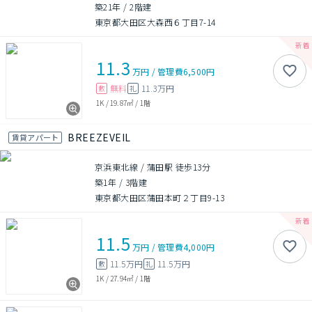
築21年
/
2階建
東京都大田区大森西６丁目7-14
11.3
万円
/
管理費
6,500円
無料
11.3万円
敷
礼
1K
/
19.87㎡
/
1階
BREEZEVEIL
賃貸アパート
京浜東北線 / 蒲田駅 徒歩13分
築1年
/
3階建
東京都大田区蒲田本町２丁目9-13
11.5
万円
/
管理費
4,000円
11.5万円
11.5万円
敷
礼
1K
/
27.94㎡
/
1階