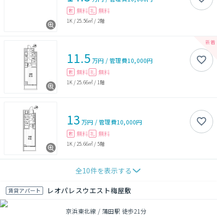
無料
無料
敷
礼
1K
/
25.56㎡
/
2階
11.5
万円
/
管理費
10,000円
無料
無料
敷
礼
1K
/
25.66㎡
/
1階
13
万円
/
管理費
10,000円
無料
無料
敷
礼
1K
/
25.66㎡
/
5階
全
10
件を表示する
レオパレスウエスト梅屋敷
賃貸アパート
京浜東北線 / 蒲田駅 徒歩21分