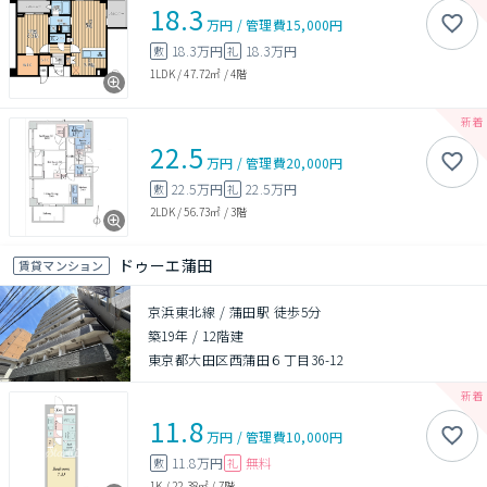
18.3
万円
/
管理費
15,000円
18.3万円
18.3万円
敷
礼
1LDK
/
47.72㎡
/
4階
22.5
万円
/
管理費
20,000円
22.5万円
22.5万円
敷
礼
2LDK
/
56.73㎡
/
3階
ドゥーエ蒲田
賃貸マンション
京浜東北線 / 蒲田駅 徒歩5分
築19年
/
12階建
東京都大田区西蒲田６丁目36-12
11.8
万円
/
管理費
10,000円
11.8万円
無料
敷
礼
1K
/
22.38㎡
/
7階