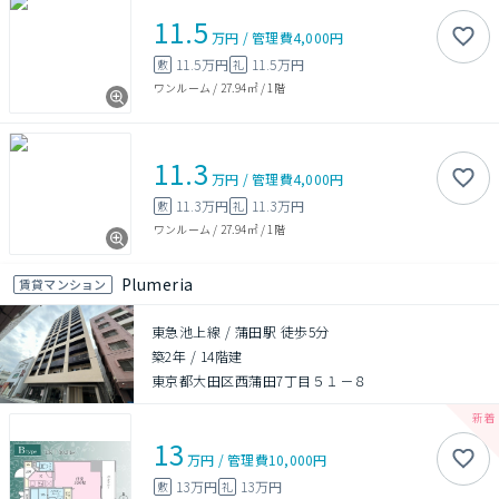
11.5
万円
/
管理費
4,000円
11.5万円
11.5万円
敷
礼
ワンルーム
/
27.94㎡
/
1階
11.3
万円
/
管理費
4,000円
11.3万円
11.3万円
敷
礼
ワンルーム
/
27.94㎡
/
1階
Plumeria
賃貸マンション
東急池上線 / 蒲田駅 徒歩5分
築2年
/
14階建
東京都大田区西蒲田7丁目５１－８
13
万円
/
管理費
10,000円
13万円
13万円
敷
礼