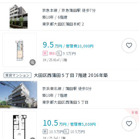
京急本線 / 京急蒲田駅 徒歩7分
築10年
/
6階建
東京都大田区蒲田本町２
9.5
万円
/
管理費
10,000円
無料
9.5万円
敷
礼
1K
/
25.81㎡
/
1階
大田区西蒲田５丁目 7階建 2016年築
賃貸マンション
京浜東北線 / 蒲田駅 徒歩8分
築10年
/
7階建
東京都大田区西蒲田５丁目
10.5
万円
/
管理費
5,000円
10.5万円
10.5万円
敷
礼
1K
/
25.7㎡
/
1階