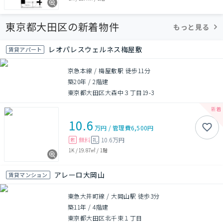
東京都大田区の新着物件
もっと見る
レオパレスウェルネス梅屋敷
賃貸アパート
京急本線 / 梅屋敷駅 徒歩11分
築20年
/
2階建
東京都大田区大森中３丁目19-3
10.6
万円
/
管理費
6,500円
無料
10.6万円
敷
礼
1K
/
19.87㎡
/
1階
アレーロ大岡山
賃貸マンション
東急大井町線 / 大岡山駅 徒歩3分
築11年
/
4階建
東京都大田区北千束１丁目