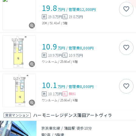
19.8
万円
/
管理費
12,000円
19.8万円
19.8万円
敷
礼
2DK
/
51.41㎡
/
5階
10.9
万円
/
管理費
8,000円
10.9万円
10.9万円
敷
礼
ワンルーム
/
25.66㎡
/
4階
10.1
万円
/
管理費
8,000円
10.1万円
無料
敷
礼
ワンルーム
/
25.66㎡
/
4階
ハーモニーレジデンス蒲田アートヴィラ
賃貸マンション
京浜東北線 / 蒲田駅 徒歩10分
築2年
/
5階建