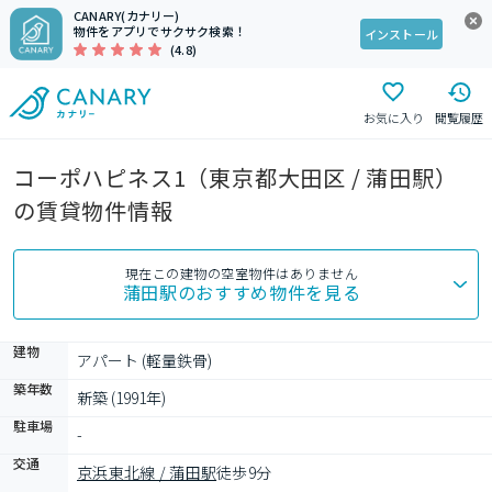
CANARY(カナリー)
物件をアプリでサクサク検索！
インストール
(4.8)
お気に入り
閲覧履歴
コーポハピネス1（東京都大田区 / 蒲田駅）
の賃貸物件情報
現在この建物の空室物件はありません
蒲田駅
のおすすめ物件を見る
建物
アパート (軽量鉄骨)
築年数
新築 (1991年)
駐車場
-
交通
京浜東北線 / 蒲田駅
徒歩9分