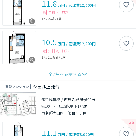
11.8
万円
/
管理費
12,000円
無料
無料
敷
礼
1K
/
29㎡
/
1階
10.5
万円
/
管理費
12,000円
無料
無料
敷
礼
1K
/
25.37㎡
/
1階
全
7
件を表示する
シェル上池台
賃貸マンション
都営浅草線 / 西馬込駅 徒歩11分
築10年
/
地上3階地下1階建
東京都大田区上池台５丁目
11.1
万円
/
管理費
8,000円