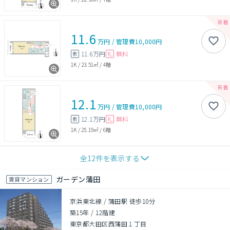
11.6
万円
/
管理費
10,000円
11.6万円
無料
敷
礼
1K
/
23.51㎡
/
4階
12.1
万円
/
管理費
10,000円
12.1万円
無料
敷
礼
1K
/
25.19㎡
/
6階
全
12
件を表示する
ガーデン蒲田
賃貸マンション
京浜東北線 / 蒲田駅 徒歩10分
築15年
/
12階建
東京都大田区西蒲田１丁目