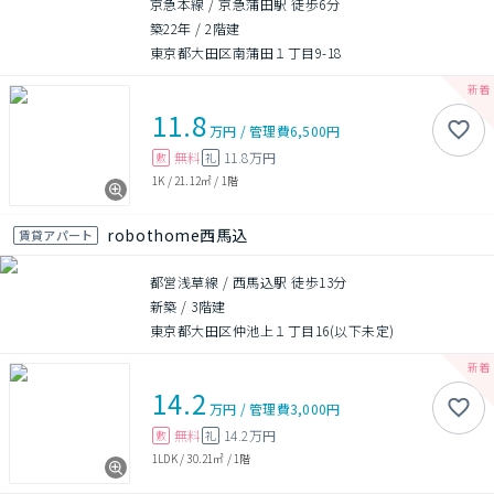
京急本線 / 京急蒲田駅 徒歩6分
築22年
/
2階建
東京都大田区南蒲田１丁目9-18
11.8
万円
/
管理費
6,500円
無料
11.8万円
敷
礼
1K
/
21.12㎡
/
1階
robothome西馬込
賃貸アパート
都営浅草線 / 西馬込駅 徒歩13分
新築
/
3階建
東京都大田区仲池上１丁目16(以下未定)
14.2
万円
/
管理費
3,000円
無料
14.2万円
敷
礼
1LDK
/
30.21㎡
/
1階