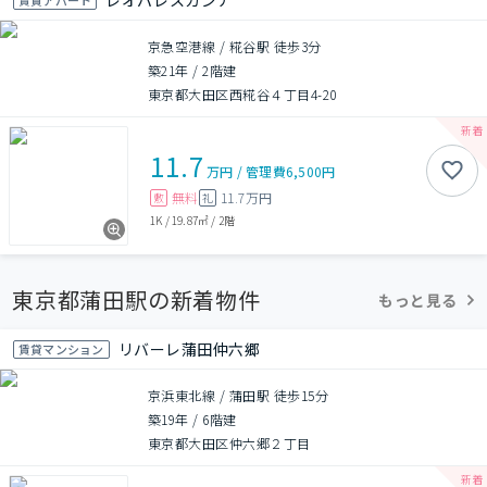
レオパレスカンナ
京急空港線 / 糀谷駅 徒歩3分
築21年
/
2階建
東京都大田区西糀谷４丁目4-20
11.7
万円
/
管理費
6,500円
無料
11.7万円
敷
礼
1K
/
19.87㎡
/
2階
東京都蒲田駅の新着物件
もっと見る
リバーレ蒲田仲六郷
賃貸マンション
京浜東北線 / 蒲田駅 徒歩15分
築19年
/
6階建
東京都大田区仲六郷２丁目