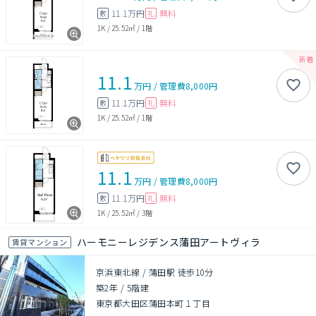
11.1万円
無料
敷
礼
1K
/
25.52㎡
/
1階
11.1
万円
/
管理費
8,000円
11.1万円
無料
敷
礼
1K
/
25.52㎡
/
1階
11.1
万円
/
管理費
8,000円
11.1万円
無料
敷
礼
1K
/
25.52㎡
/
3階
ハーモニーレジデンス蒲田アートヴィラ
賃貸マンション
京浜東北線 / 蒲田駅 徒歩10分
築2年
/
5階建
東京都大田区蒲田本町１丁目