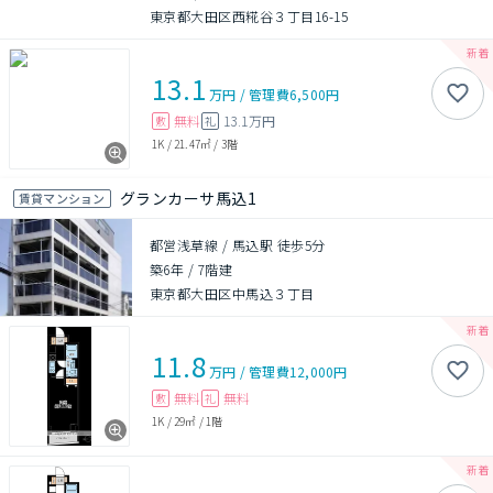
東京都大田区西糀谷３丁目16-15
13.1
万円
/
管理費
6,500円
無料
13.1万円
敷
礼
1K
/
21.47㎡
/
3階
グランカーサ馬込1
賃貸マンション
都営浅草線 / 馬込駅 徒歩5分
築6年
/
7階建
東京都大田区中馬込３丁目
11.8
万円
/
管理費
12,000円
無料
無料
敷
礼
1K
/
29㎡
/
1階