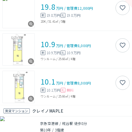
19.8
万円
/
管理費
12,000円
19.8万円
19.8万円
敷
礼
2DK
/
51.41㎡
/
5階
10.9
万円
/
管理費
8,000円
10.9万円
10.9万円
敷
礼
ワンルーム
/
25.66㎡
/
4階
10.1
万円
/
管理費
8,000円
10.1万円
無料
敷
礼
ワンルーム
/
25.66㎡
/
4階
クレイノMAPLE
賃貸マンション
京急空港線 / 糀谷駅 徒歩8分
築10年
/
3階建