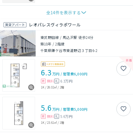
全
14
件を表示する
レオパレスヴィラポワール
賃貸アパート
東武野田線 / 馬込沢駅 徒歩24分
築18年
/
2階建
千葉県鎌ケ谷市東道野辺３丁目6-2
6.3
万円
/
管理費
6,000円
無料
6.3万円
敷
礼
1K
/
28.02㎡
/
2階
5.6
万円
/
管理費
5,000円
無料
5.6万円
敷
礼
1K
/
23.61㎡
/
1階