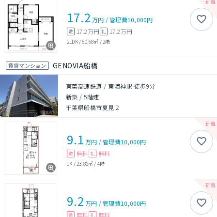
17.2
万円
/
管理費
10,000円
17.2万円
17.2万円
敷
礼
2LDK
/
60.68㎡
/
2階
GENOVIA船橋
賃貸マンション
東葉高速鉄道 / 東海神駅 徒歩9分
新築
/
5階建
千葉県船橋市夏見２
9.1
万円
/
管理費
10,000円
無料
無料
敷
礼
1K
/
23.85㎡
/
4階
9.2
万円
/
管理費
10,000円
無料
無料
敷
礼