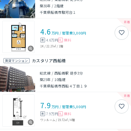
築38年
/
2階建
千葉県船橋市駿河台１
4.6
万円
/
管理費
3,000円
4.6万円
無料
敷
礼
1K
/
22.27㎡
/
1階
カスタリア西船橋
賃貸マンション
総武線 / 西船橋駅 徒歩3分
築25年
/
10階建
千葉県船橋市西船４丁目１９
7.9
万円
/
管理費
5,000円
7.9万円
無料
敷
礼
ワンルーム
/
19.72㎡
/
4階