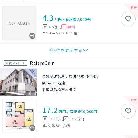
4.3
万円
/
管理費
2,000円
4.3万円
無料
敷
礼
ワンルーム
/
19.3㎡
/
1階
全
4
件を表示する
RaiamGain
賃貸アパート
東葉高速鉄道 / 東海神駅 徒歩4分
築9年
/
3階建
千葉県船橋市本町７
17.2
万円
/
管理費
10,000円
17.2万円
17.2万円
敷
礼
2LDK
/
60.68㎡
/
2階