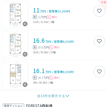
11
万円
/
管理費
10,000円
11万円
無料
敷
礼
1LDK
/
31.43㎡
/
1階
16.6
万円
/
管理費
8,000円
16.6万円
無料
敷
礼
3LDK
/
59.28㎡
/
10階
16.1
万円
/
管理費
8,000円
16.1万円
無料
敷
礼
2DK
/
59.28㎡
/
4階
全
14
件を表示する
FORESTA西船橋
賃貸マンション