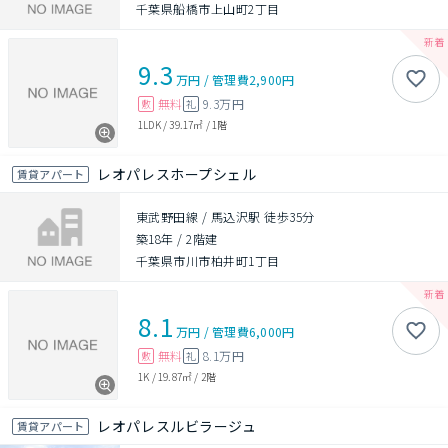
千葉県船橋市上山町2丁目
9.3
万円
/
管理費
2,900円
無料
9.3万円
敷
礼
1LDK
/
39.17㎡
/
1階
レオパレスホープシェル
賃貸アパート
東武野田線 / 馬込沢駅 徒歩35分
築18年
/
2階建
千葉県市川市柏井町1丁目
8.1
万円
/
管理費
6,000円
無料
8.1万円
敷
礼
1K
/
19.87㎡
/
2階
レオパレスルビラージュ
賃貸アパート