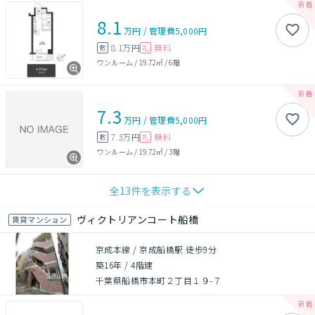
8.1
万円
/
管理費
5,000円
8.1万円
無料
敷
礼
ワンルーム
/
19.72㎡
/
6階
7.3
万円
/
管理費
5,000円
7.3万円
無料
敷
礼
ワンルーム
/
19.72㎡
/
3階
全
13
件を表示する
ヴィクトリアンコート船橋
賃貸マンション
京成本線 / 京成船橋駅 徒歩9分
築16年
/
4階建
千葉県船橋市本町２丁目１９-７