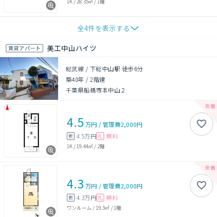
1K
/
28.35㎡
/
1階
全
4
件を表示する
美工中山ハイツ
賃貸アパート
総武線 / 下総中山駅 徒歩6分
築40年
/
2階建
千葉県船橋市本中山２
4.5
万円
/
管理費
2,000円
4.5万円
無料
敷
礼
1K
/
19.44㎡
/
2階
4.3
万円
/
管理費
2,000円
4.3万円
無料
敷
礼
ワンルーム
/
19.3㎡
/
1階