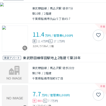
東武野田線 / 馬込沢駅 徒歩7分
築10年
/
2階建
千葉県船橋市丸山５丁目45-7
11.4
万円
/
管理費
6,000円
11.4万円
17.1万円
敷
礼
2LDK
/
57.08㎡
/
1階
東武野田線塚田駅地上2階建て築18年
賃貸アパート
東武野田線 / 馬込沢駅 徒歩28分
築17年
/
2階建
千葉県船橋市旭町6丁目
7.7
万円
/
管理費
8,000円
無料
7.7万円
敷
礼
1K
/
23.61㎡
/
1階