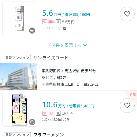
5.6
万円
/
管理費
5,000円
無料
5.6万円
敷
礼
1K
/
23.61㎡
/
1階
全
4
件を表示する
サンライズコード
賃貸マンション
東武野田線 / 馬込沢駅 徒歩39分
築10年
/
6階建
千葉県船橋市上山町１丁目232-11
10.6
万円
/
管理費
6,400円
無料
16万円
敷
礼
1LDK
/
48.04㎡
/
5階
フラワーメゾン
賃貸マンション