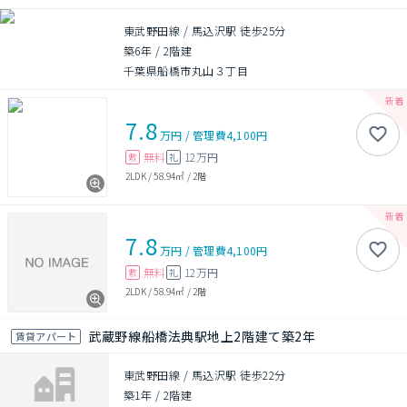
東武野田線 / 馬込沢駅 徒歩25分
築6年
/
2階建
千葉県船橋市丸山３丁目
7.8
万円
/
管理費
4,100円
無料
12万円
敷
礼
2LDK
/
58.94㎡
/
2階
7.8
万円
/
管理費
4,100円
無料
12万円
敷
礼
2LDK
/
58.94㎡
/
2階
武蔵野線船橋法典駅地上2階建て築2年
賃貸アパート
東武野田線 / 馬込沢駅 徒歩22分
築1年
/
2階建