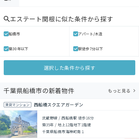
エステート関根
に似た条件から探す
船橋市
アパート/木造
築30年以下
駅徒歩7分以下
選択した条件から探す
千葉県船橋市の新着物件
もっと見る
西船橋スクエアガーデン
賃貸マンション
武蔵野線 / 西船橋駅 徒歩16分
築35年
/
地上12階地下1階建
千葉県船橋市海神町南１