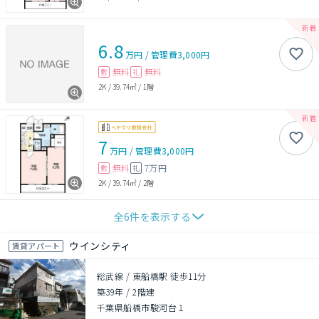
6.8
万円
/
管理費
3,000円
無料
無料
敷
礼
2K
/
39.74㎡
/
1階
7
万円
/
管理費
3,000円
無料
7万円
敷
礼
2K
/
39.74㎡
/
2階
全
6
件を表示する
ウインシティ
賃貸アパート
総武線 / 東船橋駅 徒歩11分
築39年
/
2階建
千葉県船橋市駿河台１