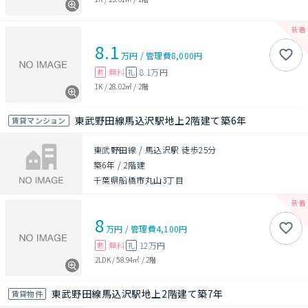
8.1
万円
/
管理費
8,000円
無料
8.1万円
敷
礼
1K
/
28.02㎡
/
2階
東武野田線馬込沢駅地上2階建て築6年
賃貸マンション
東武野田線 / 馬込沢駅 徒歩25分
築6年
/
2階建
千葉県船橋市丸山3丁目
8
万円
/
管理費
4,100円
無料
12万円
敷
礼
2LDK
/
58.94㎡
/
2階
東武野田線馬込沢駅地上2階建て築7年
賃貸物件