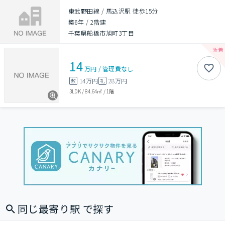
東武野田線 / 馬込沢駅 徒歩15分
築6年
/
2階建
千葉県船橋市旭町3丁目
14
万円
/
管理費
なし
14万円
28万円
敷
礼
3LDK
/
84.64㎡
/
1階
同じ最寄り駅 で探す