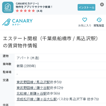
CANARY(カナリー)
物件をアプリでサクサク検索！
インストール
(4.8)
お気に入り
閲覧履歴
エステート関根（千葉県船橋市 / 馬込沢駅）
の賃貸物件情報
建物
アパート (木造)
築年数
新築 (1999年)
駐車場
-
交通
東武野田線 / 馬込沢駅
徒歩5分
東武野田線 / 鎌ケ谷駅
徒歩32分
北総線 / 新鎌ヶ谷駅
徒歩56分
京成松戸線 / 鎌ヶ谷大仏駅
バス8分 馬込沢下車 徒歩7分
住所