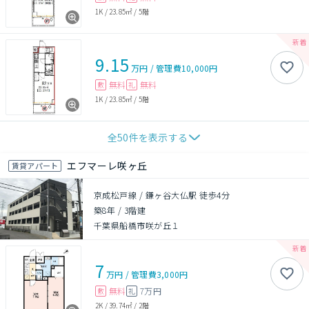
1K
/
23.85㎡
/
5階
9.15
万円
/
管理費
10,000円
無料
無料
敷
礼
1K
/
23.85㎡
/
5階
全
50
件を表示する
エフマーレ咲ヶ丘
賃貸アパート
京成松戸線 / 鎌ヶ谷大仏駅 徒歩4分
築8年
/
3階建
千葉県船橋市咲が丘１
7
万円
/
管理費
3,000円
無料
7万円
敷
礼
2K
/
39.74㎡
/
2階