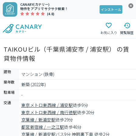
CANARY(カナリー)
物件をアプリでサクサク検索！
インストール
(4.8)
お気に入り
閲覧履歴
TAIKOUビル（千葉県浦安市 / 浦安駅） の賃
貸物件情報
建物
マンション (鉄骨)
築年数
新築 (2022年)
駐車場
-
交通
東京メトロ東西線 / 浦安駅
徒歩9分
東京メトロ東西線 / 南行徳駅
徒歩20分
京葉線 / 新浦安駅
徒歩29分
都営新宿線 / 一之江駅
徒歩46分
京葉線 / 新浦安駅
バス9分 神明裏下車 徒歩2分