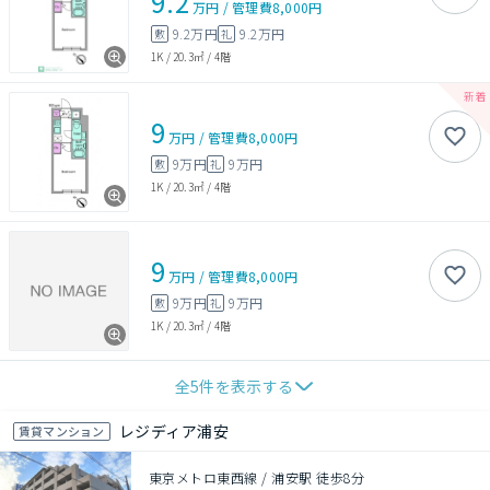
9.2
万円
/
管理費
8,000円
9.2万円
9.2万円
敷
礼
1K
/
20.3㎡
/
4階
9
万円
/
管理費
8,000円
9万円
9万円
敷
礼
1K
/
20.3㎡
/
4階
9
万円
/
管理費
8,000円
9万円
9万円
敷
礼
1K
/
20.3㎡
/
4階
全
5
件を表示する
レジディア浦安
賃貸マンション
東京メトロ東西線 / 浦安駅 徒歩8分