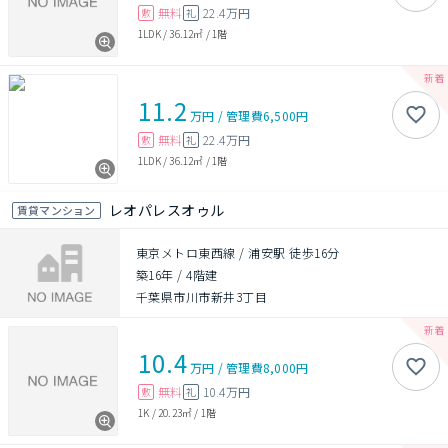
無料
22.4万円
敷
礼
1LDK
/
36.12㎡
/
1階
11.2
万円
/
管理費
6,500円
無料
22.4万円
敷
礼
1LDK
/
36.12㎡
/
1階
レオパレスオゥル
賃貸マンション
東京メトロ東西線 / 浦安駅 徒歩16分
築16年
/
4階建
千葉県市川市新井3丁目
10.4
万円
/
管理費
8,000円
無料
10.4万円
敷
礼
1K
/
20.23㎡
/
1階