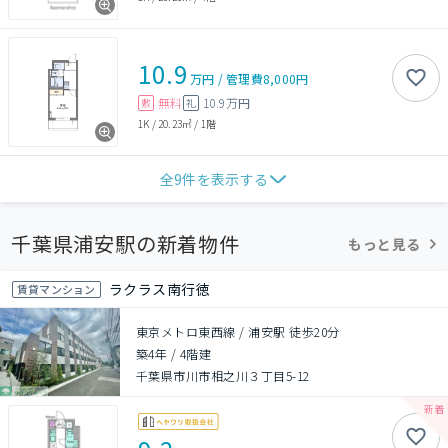
10.9
万円
/
管理費
8,000円
無料
10.9万円
敷
礼
1K
/
20.23㎡
/
1階
全
9
件を表示する
千葉県浦安駅の新着物件
もっと見る
ラクラス南行徳
賃貸マンション
東京メトロ東西線 / 浦安駅 徒歩20分
築4年
/
4階建
千葉県市川市相之川３丁目5-12