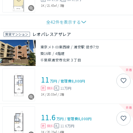
1K
/
21.45㎡
/
3階
全
42
件を表示する
レオパレスアザレア
賃貸マンション
東京メトロ東西線 / 浦安駅 徒歩7分
築16年
/
4階建
千葉県浦安市北栄３丁目
11
万円
/
管理費
8,000円
無料
11万円
敷
礼
1K
/
20.03㎡
/
1階
11.6
万円
/
管理費
8,000円
無料
11.6万円
敷
礼
1K
/
20.23㎡
/
4階