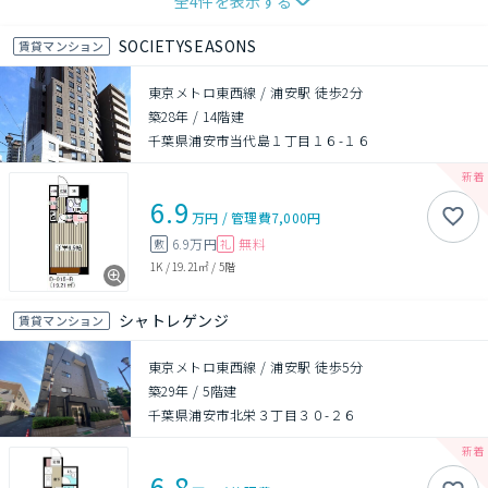
全
4
件を表示する
SOCIETYSEASONS
賃貸マンション
東京メトロ東西線 / 浦安駅 徒歩2分
築28年
/
14階建
千葉県浦安市当代島１丁目１６-１６
6.9
万円
/
管理費
7,000円
6.9万円
無料
敷
礼
1K
/
19.21㎡
/
5階
シャトレゲンジ
賃貸マンション
東京メトロ東西線 / 浦安駅 徒歩5分
築29年
/
5階建
千葉県浦安市北栄３丁目３０-２６
6.8