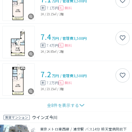
万円
/
管理費
3,500円
7.1万円
無料
敷
礼
1K
/
23.15㎡
/
2階
7.4
万円
/
管理費
3,500円
7.4万円
無料
敷
礼
1K
/
24.85㎡
/
2階
7.2
万円
/
管理費
3,500円
7.2万円
無料
敷
礼
1K
/
23.15㎡
/
3階
全
8
件を表示する
ウインズ今川
賃貸マンション
東京メトロ東西線 / 浦安駅 バス14分 順天堂病院前下