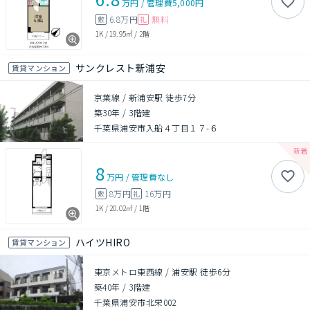
万円
/
管理費
5,000円
6.8万円
無料
敷
礼
1K
/
19.95㎡
/
2階
サンクレスト新浦安
賃貸マンション
京葉線 / 新浦安駅 徒歩7分
築30年
/
3階建
千葉県浦安市入船４丁目１７-６
8
万円
/
管理費
なし
8万円
16万円
敷
礼
1K
/
20.02㎡
/
1階
ハイツHIRO
賃貸マンション
東京メトロ東西線 / 浦安駅 徒歩6分
築40年
/
3階建
千葉県浦安市北栄002