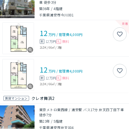
車 徒歩3分
築36年
/
4階建
千葉県浦安市今川001
12
万円
/
管理費
4,000円
12万円
無料
敷
礼
2LDK
/
66㎡
/
3階
12
万円
/
管理費
4,000円
12万円
無料
敷
礼
2LDK
/
66㎡
/
3階
クレオ舞浜2
賃貸マンション
東京メトロ東西線 / 浦安駅 バス17分 弁天四丁目下車
徒歩7分
築23年
/
5階建
千葉県浦安市弁天004