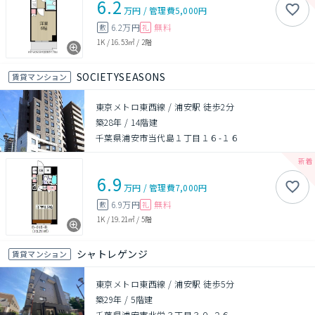
6.2
万円
/
管理費
5,000円
6.2万円
無料
敷
礼
1K
/
16.53㎡
/
2階
SOCIETYSEASONS
賃貸マンション
東京メトロ東西線 / 浦安駅 徒歩2分
築28年
/
14階建
千葉県浦安市当代島１丁目１６-１６
6.9
万円
/
管理費
7,000円
6.9万円
無料
敷
礼
1K
/
19.21㎡
/
5階
シャトレゲンジ
賃貸マンション
東京メトロ東西線 / 浦安駅 徒歩5分
築29年
/
5階建
千葉県浦安市北栄３丁目３０-２６