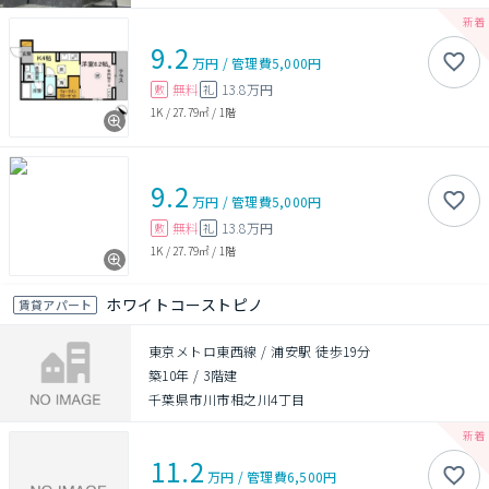
9.2
万円
/
管理費
5,000円
無料
13.8万円
敷
礼
1K
/
27.79㎡
/
1階
9.2
万円
/
管理費
5,000円
無料
13.8万円
敷
礼
1K
/
27.79㎡
/
1階
ホワイトコーストピノ
賃貸アパート
東京メトロ東西線 / 浦安駅 徒歩19分
築10年
/
3階建
千葉県市川市相之川4丁目
11.2
万円
/
管理費
6,500円