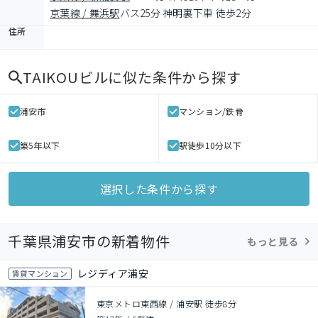
京葉線 / 舞浜駅
バス25分 神明裏下車 徒歩2分
住所
TAIKOUビル
に似た条件から探す
浦安市
マンション/鉄骨
築5年以下
駅徒歩10分以下
選択した条件から探す
千葉県浦安市の新着物件
もっと見る
レジディア浦安
賃貸マンション
東京メトロ東西線 / 浦安駅 徒歩8分