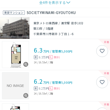
全
4
件を表示する
SOCIETYMINAMI-GYOUTOKU
賃貸マンション
東京メトロ東西線 / 浦安駅 徒歩16分
築33年
/
5階建
千葉県市川市新井３丁目１-６
6.3
万円
/
管理費
5,000円
6.3万円
無料
敷
礼
1K
/
16.53㎡
/
3階
6.2
万円
/
管理費
5,000円
6.2万円
無料
敷
礼
1K
/
16.53㎡
/
2階