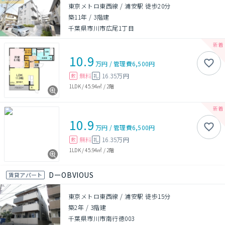
東京メトロ東西線 / 浦安駅 徒歩20分
築11年
/
3階建
千葉県市川市広尾1丁目
10.9
万円
/
管理費
6,500円
無料
16.35万円
敷
礼
1LDK
/
45.94㎡
/
2階
10.9
万円
/
管理費
6,500円
無料
16.35万円
敷
礼
1LDK
/
45.94㎡
/
2階
DーOBVIOUS
賃貸アパート
東京メトロ東西線 / 浦安駅 徒歩15分
築2年
/
3階建
千葉県市川市南行徳003