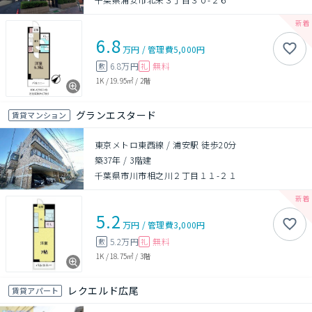
6.8
万円
/
管理費
5,000円
6.8万円
無料
敷
礼
1K
/
19.95㎡
/
2階
グランエスタード
賃貸マンション
東京メトロ東西線 / 浦安駅 徒歩20分
築37年
/
3階建
千葉県市川市相之川２丁目１１-２１
5.2
万円
/
管理費
3,000円
5.2万円
無料
敷
礼
1K
/
18.75㎡
/
3階
レクエルド広尾
賃貸アパート