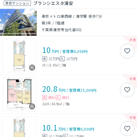
ブランシエスタ浦安
賃貸マンション
東京メトロ東西線 / 浦安駅 徒歩7分
築3年
/
7階建
千葉県浦安市当代島001
10
万円
/
管理費
8,000円
10万円
10万円
敷
礼
1K
/
21.45㎡
/
2階
20.8
万円
/
管理費
15,000円
無料
無料
敷
礼
2LDK
/
48.58㎡
/
7階
10.1
万円
/
管理費
8,000円
10.1万円
10.1万円
敷
礼