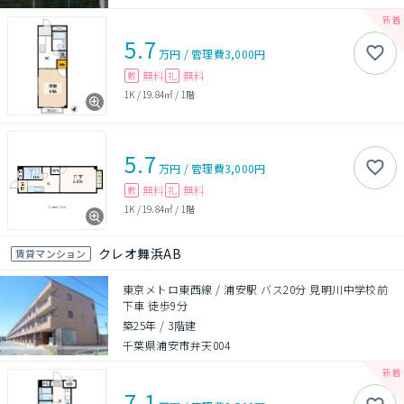
5.7
万円
/
管理費
3,000円
無料
無料
敷
礼
1K
/
19.84㎡
/
1階
5.7
万円
/
管理費
3,000円
無料
無料
敷
礼
1K
/
19.84㎡
/
1階
クレオ舞浜AB
賃貸マンション
東京メトロ東西線 / 浦安駅 バス20分 見明川中学校前
下車 徒歩9分
築25年
/
3階建
千葉県浦安市弁天004
7.1