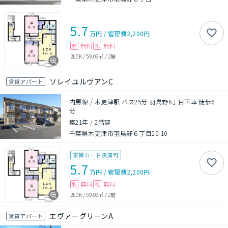
5.7
万円
/
管理費
2,200円
無料
無料
敷
礼
2LDK
/
59.09㎡
/
2階
ソレイユルヴアンC
賃貸アパート
内房線 / 木更津駅 バス25分 羽鳥野6丁目下車 徒歩6
分
築21年
/
2階建
千葉県木更津市羽鳥野６丁目20-10
家賃カード決済可
5.7
万円
/
管理費
2,200円
無料
無料
敷
礼
2LDK
/
59.09㎡
/
2階
エヴァーグリーンA
賃貸アパート