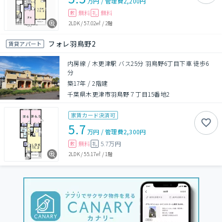
万円
/
管理費
2,200円
無料
無料
敷
礼
2LDK
/
57.02㎡
/
2階
フォレ羽鳥野2
賃貸アパート
内房線 / 木更津駅 バス25分 羽鳥野6丁目下車 徒歩6
分
築17年
/
2階建
千葉県木更津市羽鳥野７丁目15番地2
家賃カード決済可
5.7
万円
/
管理費
2,300円
無料
5.7万円
敷
礼
2LDK
/
55.17㎡
/
1階