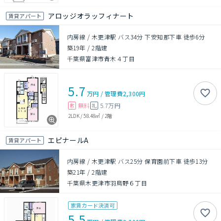
アロッジオラッフィナート
賃貸アパート
内房線 / 木更津駅 バス34分 下安知那下車 徒歩6分
築19年
/
2階建
千葉県富津市青木４丁目
5.7
万円
/
管理費
2,300円
無料
5.7万円
敷
礼
2LDK
/
58.48㎡
/
2階
エピナールA
賃貸アパート
内房線 / 木更津駅 バス25分 保育園前下車 徒歩13分
築21年
/
2階建
千葉県木更津市羽鳥野６丁目
家賃カード決済可
5.5