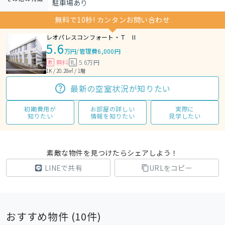
駐車場あり
無料で10秒! カンタンお問い合わせ
レオパレスコンフォート・Ｔ II
5.6
万円
/
管理費6,000円
無料
5.6万円
敷
礼
1K / 20.28㎡ / 1階
最新の空室状況が知りたい
初期費用が
お部屋の詳しい
実際に
知りたい
情報を知りたい
見学したい
素敵な物件を見つけたらシェアしよう！
LINEで共有
URLをコピー
おすすめ物件 (
10
件)