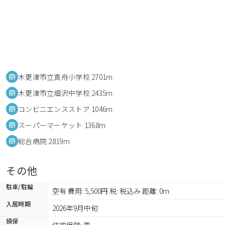
木更津市立真舟小学校 2701m
木更津市立畑沢中学校 2435m
コンビニエンスストア 1046m
スーパーマーケット 1368m
総合病院 2819m
その他
駐車/駐輪
空有 費用: 5,500円 税: 税込み 距離: 0m
入居時期
2026年9月中旬
損保