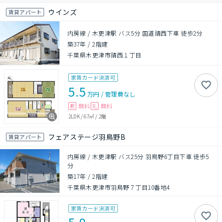
ウインズ
賃貸アパート
内房線 / 木更津駅 バス5分 国道請西下車 徒歩2分
築37年
/
2階建
千葉県木更津市請西１丁目
家賃カード決済可
5.5
万円
/
管理費
なし
無料
無料
敷
礼
2LDK
/
67㎡
/
2階
フェアステージ羽鳥野B
賃貸アパート
内房線 / 木更津駅 バス25分 羽鳥野6丁目下車 徒歩5
分
築17年
/
2階建
千葉県木更津市羽鳥野７丁目10番地4
家賃カード決済可