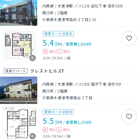
内房線 / 木更津駅 バス11分 這松下車 徒歩26分
築28年
/
2階建
千葉県木更津市高砂３丁目2-10
家賃カード決済可
5.4
万円
/
管理費
2,800円
無料
無料
敷
礼
2LDK
/
58.53㎡
/
2階
クレストヒルズF
賃貸アパート
内房線 / 木更津駅 バス15分 畑沢下車 徒歩5分
築28年
/
2階建
千葉県木更津市港南台３丁目
家賃カード決済可
5.5
万円
/
管理費
2,200円
無料
無料
敷
礼
2LDK
/
58.53㎡
/
2階