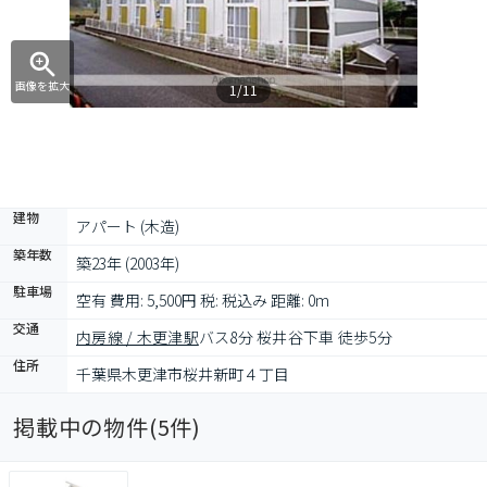
画像を拡大
1/11
建物
アパート (木造)
築年数
築23年 (2003年)
駐車場
空有 費用: 5,500円 税: 税込み 距離: 0m
交通
内房線 / 木更津駅
バス8分 桜井谷下車 徒歩5分
住所
千葉県木更津市桜井新町４丁目
掲載中の物件(
5
件)