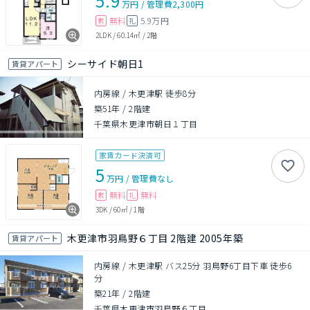
5.9
万円
/
管理費
2,300円
無料
5.9万円
敷
礼
2LDK
/
60.14㎡
/
2階
シーサイド朝日1
賃貸アパート
内房線 / 木更津駅 徒歩8分
築51年
/
2階建
千葉県木更津市朝日１丁目
家賃カード決済可
5
万円
/
管理費
なし
無料
無料
敷
礼
3DK
/
60㎡
/
1階
木更津市羽鳥野６丁目 2階建 2005年築
賃貸アパート
内房線 / 木更津駅 バス25分 羽鳥野6丁目下車 徒歩6
分
築21年
/
2階建
千葉県木更津市羽鳥野６丁目