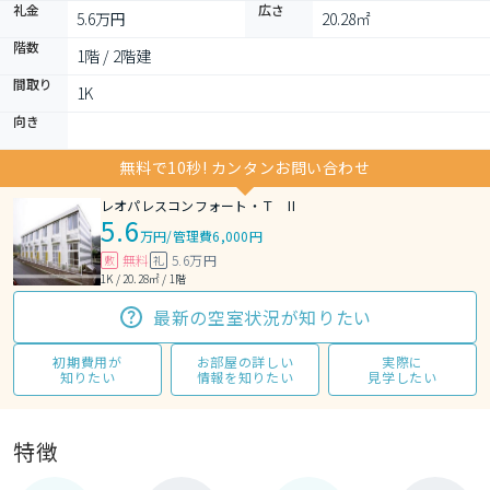
礼金
広さ
5.6万円
20.28㎡
階数
1階 / 2階建
間取り
1K 
向き
無料で10秒! カンタンお問い合わせ
レオパレスコンフォート・Ｔ II
5.6
万円
/
管理費6,000円
無料
5.6万円
敷
礼
1K / 20.28㎡ / 1階
最新の空室状況が知りたい
初期費用が
お部屋の詳しい
実際に
知りたい
情報を知りたい
見学したい
特徴