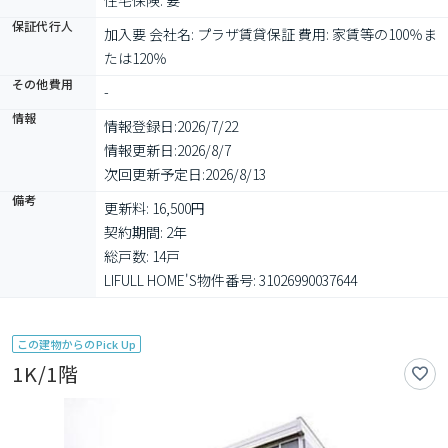
住宅保険: 要
保証代行人
加入要 会社名: プラザ賃貸保証 費用: 家賃等の100％ま
たは120％
その他費用
-
情報
情報登録日:
2026/7/22
情報更新日:
2026/8/7
次回更新予定日:
2026/8/13
備考
更新料: 16,500円

契約期間: 2年

総戸数: 14戸

LIFULL HOME'S物件番号: 31026990037644
この建物からのPick Up
1K/1階