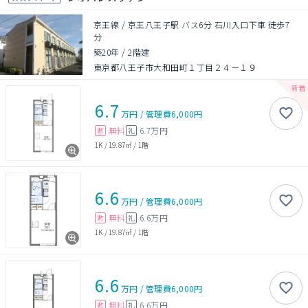
京王線 / 京王八王子駅 バス6分 石川入口下車 徒歩7
分
築20年
/
2階建
東京都八王子市大和田町１丁目２４－１９
6.7
万円
/
管理費
6,000円
無料
6.7万円
敷
礼
1K
/
19.87㎡
/
1階
6.6
万円
/
管理費
6,000円
無料
6.6万円
敷
礼
1K
/
19.87㎡
/
1階
6.6
万円
/
管理費
6,000円
無料
6.6万円
敷
礼