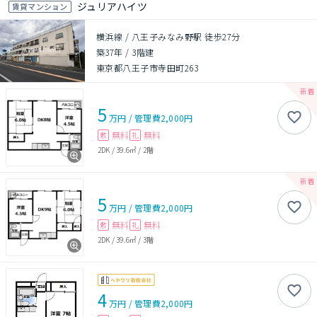
ジュリアハイツ
賃貸マンション
横浜線 / 八王子みなみ野駅 徒歩27分
築37年
/
3階建
東京都八王子市寺田町263
5
万円
/
管理費
2,000円
無料
無料
敷
礼
2DK
/
39.6㎡
/
2階
5
万円
/
管理費
2,000円
無料
無料
敷
礼
2DK
/
39.6㎡
/
3階
4
万円
/
管理費
2,000円