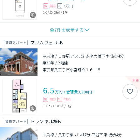
無料
7万円
敷
礼
1K
/
20.28㎡
/
1階
全
7
件を表示する
プリムヴェ-ルB
賃貸アパート
中央線 / 日野駅 バス9分 多摩大橋下車 徒歩4分
築20年
/
2階建
東京都八王子市小宮町９１６－５
6.5
万円
/
管理費
3,300円
無料
無料
敷
礼
1LDK
/
40.06㎡
/
1階
トランキル梓B
賃貸アパート
中央線 / 八王子駅 バス17分 四谷下車 徒歩4分