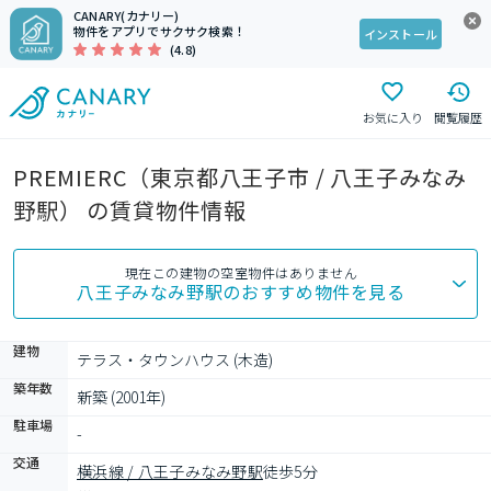
CANARY(カナリー)
物件をアプリでサクサク検索！
インストール
(4.8)
お気に入り
閲覧履歴
PREMIERC（東京都八王子市 / 八王子みなみ
野駅） の賃貸物件情報
現在この建物の空室物件はありません
八王子みなみ野駅
のおすすめ物件を見る
建物
テラス・タウンハウス (木造)
築年数
新築 (2001年)
駐車場
-
交通
横浜線 / 八王子みなみ野駅
徒歩5分