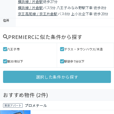
横浜線 / 片倉駅
徒歩27分
横浜線 / 片倉駅
バス5分 八王子みなみ野駅下車 徒歩8分
京王高尾線 / 京王片倉駅
バス6分 上小比企下車 徒歩20分
住所
PREMIERC
に似た条件から探す
八王子市
テラス・タウンハウス/木造
築30年以下
駅徒歩7分以下
選択した条件から探す
おすすめ物件 (
2
件)
プロメテール
賃貸アパート