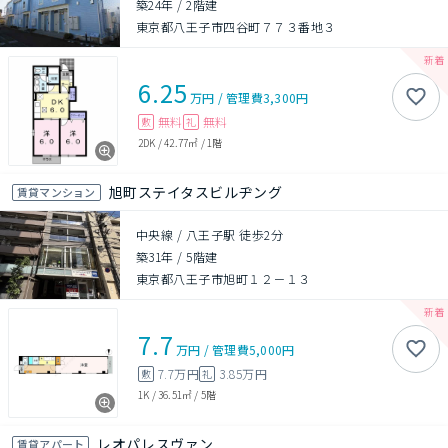
築24年
/
2階建
東京都八王子市四谷町７７３番地３
6.25
万円
/
管理費
3,300円
無料
無料
敷
礼
2DK
/
42.77㎡
/
1階
旭町ステイタスビルヂング
賃貸マンション
中央線 / 八王子駅 徒歩2分
築31年
/
5階建
東京都八王子市旭町１２－１３
7.7
万円
/
管理費
5,000円
7.7万円
3.85万円
敷
礼
1K
/
36.51㎡
/
5階
レオパレスヴァン
賃貸アパート