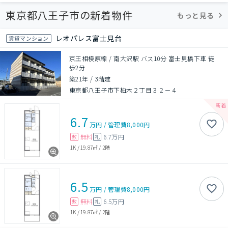
東京都八王子市の新着物件
もっと見る
レオパレス富士見台
賃貸マンション
京王相模原線 / 南大沢駅 バス10分 富士見橋下車 徒
歩2分
築21年
/
3階建
東京都八王子市下柚木２丁目３２－４
6.7
万円
/
管理費
8,000円
無料
6.7万円
敷
礼
1K
/
19.87㎡
/
2階
6.5
万円
/
管理費
8,000円
無料
6.5万円
敷
礼
1K
/
19.87㎡
/
2階