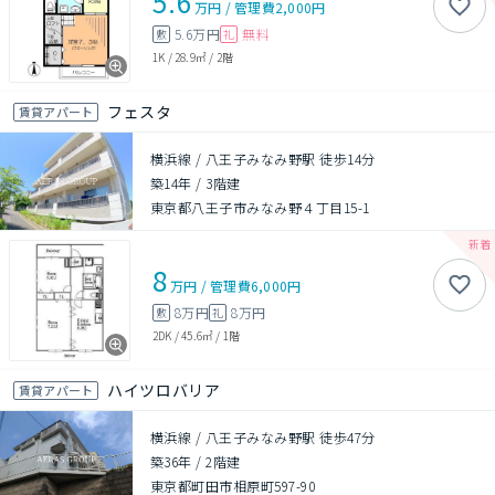
5.6
万円
/
管理費
2,000円
5.6万円
無料
敷
礼
1K
/
28.9㎡
/
2階
フェスタ
賃貸アパート
横浜線 / 八王子みなみ野駅 徒歩14分
築14年
/
3階建
東京都八王子市みなみ野４丁目15-1
8
万円
/
管理費
6,000円
8万円
8万円
敷
礼
2DK
/
45.6㎡
/
1階
ハイツロバリア
賃貸アパート
横浜線 / 八王子みなみ野駅 徒歩47分
築36年
/
2階建
東京都町田市相原町597-90