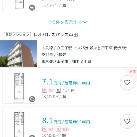
1K
/
19.87㎡
/
1階
全
5
件を表示する
レオパレスパレス中田
賃貸マンション
中央線 / 八王子駅 バス25分 殿ヶ谷戸下車 徒歩3分
築16年
/
4階建
東京都八王子市下柚木３丁目
7.1
万円
/
管理費
8,000円
無料
7.1万円
敷
礼
1K
/
20.81㎡
/
1階
8.1
万円
/
管理費
8,000円
無料
無料
敷
礼
1K
/
20.81㎡
/
4階