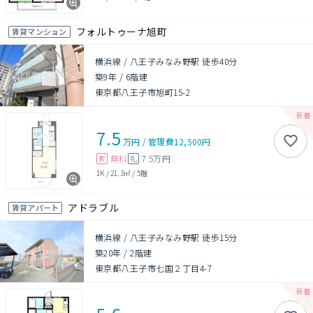
フォルトゥーナ旭町
賃貸マンション
横浜線 / 八王子みなみ野駅 徒歩40分
築9年
/
6階建
東京都八王子市旭町15-2
7.5
万円
/
管理費
12,500円
無料
7.5万円
敷
礼
1K
/
21.3㎡
/
5階
アドラブル
賃貸アパート
横浜線 / 八王子みなみ野駅 徒歩15分
築20年
/
2階建
東京都八王子市七国２丁目4-7