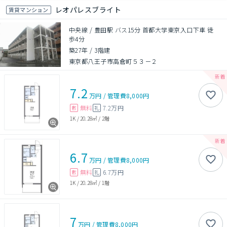
レオパレスブライト
賃貸マンション
中央線 / 豊田駅 バス15分 首都大学東京入口下車 徒
歩4分
築27年
/
3階建
東京都八王子市高倉町５３－２
7.2
万円
/
管理費
8,000円
無料
7.2万円
敷
礼
1K
/
20.28㎡
/
2階
6.7
万円
/
管理費
8,000円
無料
6.7万円
敷
礼
1K
/
20.28㎡
/
1階
7
万円
/
管理費
8,000円