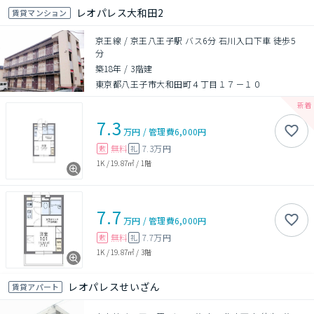
レオパレス大和田2
賃貸マンション
京王線 / 京王八王子駅 バス6分 石川入口下車 徒歩5
分
築18年
/
3階建
東京都八王子市大和田町４丁目１７－１０
7.3
万円
/
管理費
6,000円
無料
7.3万円
敷
礼
1K
/
19.87㎡
/
1階
7.7
万円
/
管理費
6,000円
無料
7.7万円
敷
礼
1K
/
19.87㎡
/
3階
レオパレスせいざん
賃貸アパート