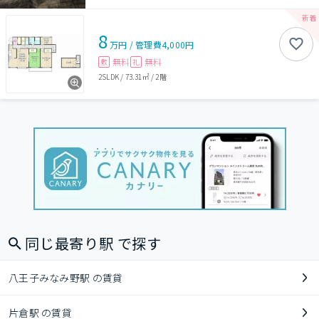
8
万円
/
管理費
4,000円
無料
無料
敷
礼
2SLDK
/
73.31㎡
/
2階
同じ最寄り駅 で探す
八王子みなみ野駅 の賃貸
片倉駅 の賃貸