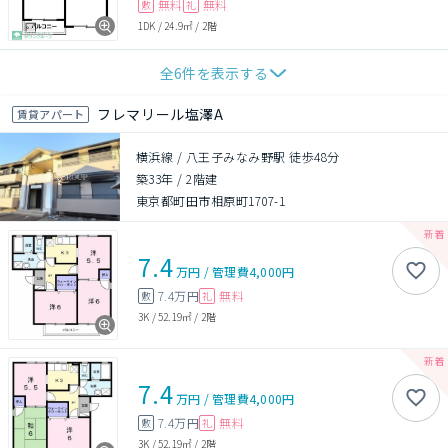
無料
無料
敷
礼
1DK
/
24.9㎡
/
2階
全
6
件を表示する
フレマリール塩澤A
賃貸アパート
横浜線 / 八王子みなみ野駅 徒歩48分
築33年
/
2階建
東京都町田市相原町1707-1
7.4
万円
/
管理費
4,000円
7.4万円
無料
敷
礼
3K
/
52.19㎡
/
2階
7.4
万円
/
管理費
4,000円
7.4万円
無料
敷
礼
3K
/
52.19㎡
/
2階