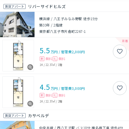
リバーサイドヒルズ
賃貸アパート
横浜線 / 八王子みなみ野駅 徒歩15分
築33年
/
2階建
東京都八王子市片倉町2267-1
5.5
万円
/
管理費
2,000円
無料
無料
敷
礼
1K
/
22.37㎡
/
1階
4.5
万円
/
管理費
3,000円
無料
無料
敷
礼
1K
/
22.37㎡
/
2階
カサベルデ
賃貸アパート
中央本線 / 西八王子駅 バス18分 榛名橋下車 徒歩4分