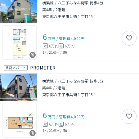
横浜線 / 八王子みなみ野駅 徒歩4分
築4年
/
2階建
東京都八王子市兵衛１丁目15-1
6
万円
/
管理費
4,000円
6万円
6万円
敷
礼
1K
/
25.66㎡
/
2階
PROMETER
賃貸アパート
横浜線 / 八王子みなみ野駅 徒歩3分
築4年
/
2階建
東京都八王子市兵衛１丁目15-1
6
万円
/
管理費
4,000円
6万円
6万円
敷
礼
1K
/
25.66㎡
/
2階