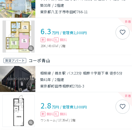
築38年
/
2階建
東京都八王子市寺田町766-11
6.3
万円
/
管理費
2,000円
無料
無料
敷
礼
2DK
/
49.67㎡
/
2階
コーポ青山
賃貸アパート
相模線 / 橋本駅 バス23分 相原十字路下車 徒歩5分
築41年
/
2階建
東京都町田市相原町2788-3
2.8
万円
/
管理費
3,000円
無料
無料
敷
礼
ワンルーム
/
17.39㎡
/
2階