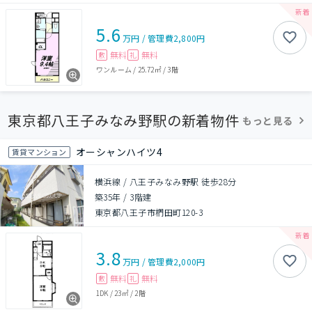
5.6
万円
/
管理費
2,800円
無料
無料
敷
礼
ワンルーム
/
25.72㎡
/
3階
東京都八王子みなみ野駅の新着物件
もっと見る
オーシャンハイツ4
賃貸マンション
横浜線 / 八王子みなみ野駅 徒歩28分
築35年
/
3階建
東京都八王子市椚田町120-3
3.8
万円
/
管理費
2,000円
無料
無料
敷
礼
1DK
/
23㎡
/
2階