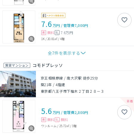
7.6
万円
/
管理費
7,000円
無料
7.6万円
敷
礼
1K
/
20.81㎡
/
4階
全
7
件を表示する
コモドプレッソ
賃貸マンション
京王相模原線 / 南大沢駅 徒歩25分
築21年
/
4階建
東京都八王子市下柚木２丁目２８－３
5.6
万円
/
管理費
2,800円
無料
無料
敷
礼
ワンルーム
/
25.72㎡
/
3階