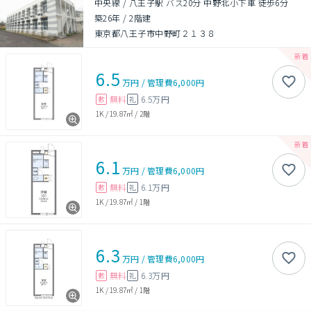
中央線 / 八王子駅 バス20分 中野北小下車 徒歩6分
築26年
/
2階建
東京都八王子市中野町２１３８
6.5
万円
/
管理費
6,000円
無料
6.5万円
敷
礼
1K
/
19.87㎡
/
2階
6.1
万円
/
管理費
6,000円
無料
6.1万円
敷
礼
1K
/
19.87㎡
/
1階
6.3
万円
/
管理費
6,000円
無料
6.3万円
敷
礼
1K
/
19.87㎡
/
1階