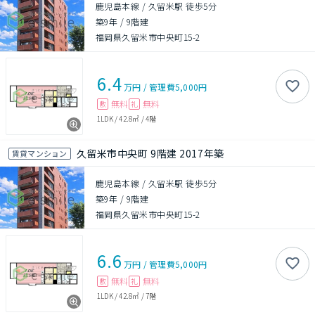
鹿児島本線 / 久留米駅 徒歩5分
築9年
/
9階建
福岡県久留米市中央町15-2
6.4
万円
/
管理費
5,000円
無料
無料
敷
礼
1LDK
/
42.8㎡
/
4階
久留米市中央町 9階建 2017年築
賃貸マンション
鹿児島本線 / 久留米駅 徒歩5分
築9年
/
9階建
福岡県久留米市中央町15-2
6.6
万円
/
管理費
5,000円
無料
無料
敷
礼
1LDK
/
42.8㎡
/
7階