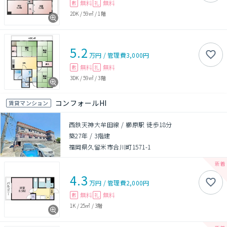
無料
無料
敷
礼
2DK
/
59㎡
/
1階
5.2
万円
/
管理費
3,000円
無料
無料
敷
礼
3DK
/
59㎡
/
3階
コンフォールHI
賃貸マンション
西鉄天神大牟田線 / 櫛原駅 徒歩18分
築27年
/
3階建
福岡県久留米市合川町1571-1
4.3
万円
/
管理費
2,000円
無料
無料
敷
礼
1K
/
25㎡
/
3階