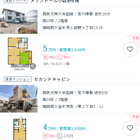
メゾンドール小森野B棟
賃貸アパート
西鉄天神大牟田線 / 宮の陣駅 徒歩26分
築29年
/
2階建
福岡県久留米市小森野４丁目13-16
5
万円
/
管理費
3,000円
無料
無料
敷
礼
3DK
/
54.81㎡
/
1階
セカンドキャビン
賃貸マンション
西鉄天神大牟田線 / 宮の陣駅 徒歩8分
築26年
/
3階建
福岡県久留米市宮ノ陣２丁目5‐11
4
万円
/
管理費
2,000円
無料
4万円
敷
礼