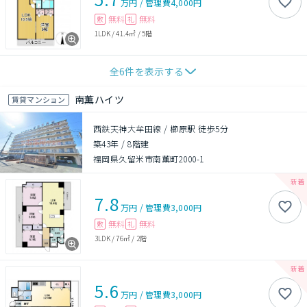
万円
/
管理費
4,000円
無料
無料
敷
礼
1LDK
/
41.4㎡
/
5階
全
6
件を表示する
南薫ハイツ
賃貸マンション
西鉄天神大牟田線 / 櫛原駅 徒歩5分
築43年
/
8階建
福岡県久留米市南薫町2000-1
7.8
万円
/
管理費
3,000円
無料
無料
敷
礼
3LDK
/
76㎡
/
2階
5.6
万円
/
管理費
3,000円