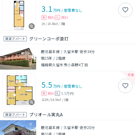
3.1
万円
/
管理費
なし
無料
無料
敷
礼
1K
/
24.48㎡
/
3階
グリーンコーポ浪打
賃貸アパート
鹿児島本線 / 久留米駅 徒歩34分
築25年
/
2階建
福岡県久留米市小森野4丁目
5.5
万円
/
管理費
なし
無料
5.5万円
敷
礼
2LDK
/
64.54㎡
/
1階
プリオール実丸A
賃貸アパート
鹿児島本線 / 久留米駅 徒歩28分
築31年
/
2階建