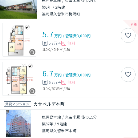
鹿児島本線 / 久留米駅 徒歩24分
築8年
/
2階建
福岡県久留米市梅満町
5.7
万円
/
管理費
3,000円
5.7万円
無料
敷
礼
1LDK
/
45.44㎡
/
1階
6.7
万円
/
管理費
3,000円
6.7万円
無料
敷
礼
2LDK
/
57.85㎡
/
2階
カサベルデ本町
賃貸マンション
鹿児島本線 / 久留米駅 徒歩15分
築37年
/
9階建
福岡県久留米市本町