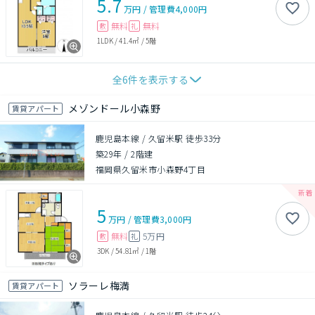
5.7
万円
/
管理費
4,000円
無料
無料
敷
礼
1LDK
/
41.4㎡
/
5階
全
6
件を表示する
メゾンドール小森野
賃貸アパート
鹿児島本線 / 久留米駅 徒歩33分
築29年
/
2階建
福岡県久留米市小森野4丁目
5
万円
/
管理費
3,000円
無料
5万円
敷
礼
3DK
/
54.81㎡
/
1階
ソラーレ梅満
賃貸アパート