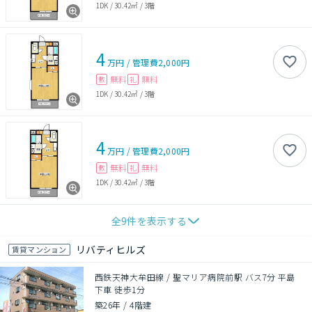
1DK
/
30.42㎡
/
3階
4
万円
/
管理費
2,000円
無料
無料
敷
礼
1DK
/
30.42㎡
/
3階
4
万円
/
管理費
2,000円
無料
無料
敷
礼
1DK
/
30.42㎡
/
3階
全
9
件を表示する
リバティヒルズ
賃貸マンション
西鉄天神大牟田線 / 聖マリア病院前駅 バス7分 平島
下車 徒歩1分
築26年
/
4階建