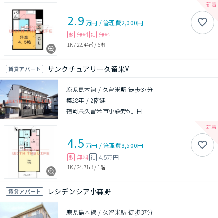
2.9
万円
/
管理費
2,000円
無料
無料
敷
礼
1K
/
22.44㎡
/
6階
サンクチュアリー久留米V
賃貸アパート
鹿児島本線 / 久留米駅 徒歩37分
築28年
/
2階建
福岡県久留米市小森野5丁目
4.5
万円
/
管理費
3,500円
無料
4.5万円
敷
礼
1K
/
24.71㎡
/
1階
レシデンシア小森野
賃貸アパート
鹿児島本線 / 久留米駅 徒歩37分