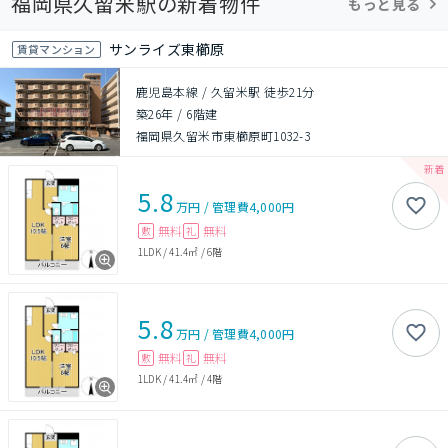
福岡県久留米駅の新着物件
もっと見る
サンライズ東櫛原
賃貸マンション
鹿児島本線 / 久留米駅 徒歩21分
築26年
/
6階建
福岡県久留米市東櫛原町1032-3
5.8
万円
/
管理費
4,000円
無料
無料
敷
礼
1LDK
/
41.4㎡
/
6階
5.8
万円
/
管理費
4,000円
無料
無料
敷
礼
1LDK
/
41.4㎡
/
4階