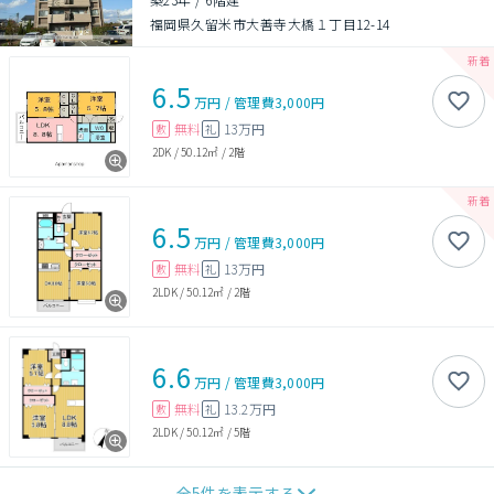
福岡県久留米市大善寺大橋１丁目12-14
6.5
万円
/
管理費
3,000円
無料
13万円
敷
礼
2DK
/
50.12㎡
/
2階
6.5
万円
/
管理費
3,000円
無料
13万円
敷
礼
2LDK
/
50.12㎡
/
2階
6.6
万円
/
管理費
3,000円
無料
13.2万円
敷
礼
2LDK
/
50.12㎡
/
5階
全
5
件を表示する