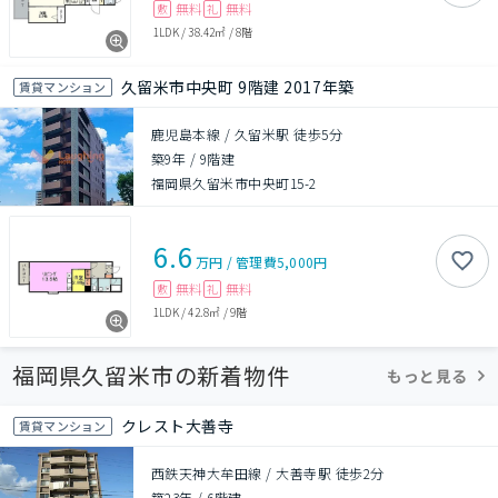
無料
無料
敷
礼
1LDK
/
38.42㎡
/
8階
久留米市中央町 9階建 2017年築
賃貸マンション
鹿児島本線 / 久留米駅 徒歩5分
築9年
/
9階建
福岡県久留米市中央町15-2
6.6
万円
/
管理費
5,000円
無料
無料
敷
礼
1LDK
/
42.8㎡
/
9階
福岡県久留米市の新着物件
もっと見る
クレスト大善寺
賃貸マンション
西鉄天神大牟田線 / 大善寺駅 徒歩2分
築23年
/
6階建