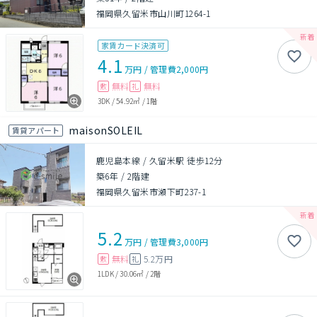
福岡県久留米市山川町1264-1
家賃カード決済可
4.1
万円
/
管理費
2,000円
無料
無料
敷
礼
3DK
/
54.92㎡
/
1階
maisonSOLEIL
賃貸アパート
鹿児島本線 / 久留米駅 徒歩12分
築6年
/
2階建
福岡県久留米市瀬下町237-1
5.2
万円
/
管理費
3,000円
無料
5.2万円
敷
礼
1LDK
/
30.06㎡
/
2階