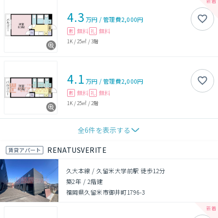
4.3
万円
/
管理費
2,000円
無料
無料
敷
礼
1K
/
25㎡
/
3階
4.1
万円
/
管理費
2,000円
無料
無料
敷
礼
1K
/
25㎡
/
2階
全
6
件を表示する
RENATUSVERITE
賃貸アパート
久大本線 / 久留米大学前駅 徒歩12分
築2年
/
2階建
福岡県久留米市御井町1796-3