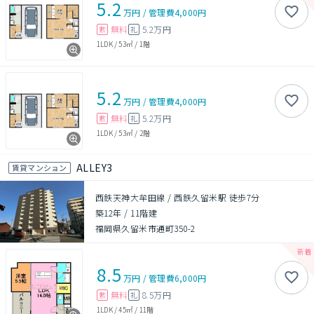
5.2
万円
/
管理費
4,000円
無料
5.2万円
敷
礼
1LDK
/
53㎡
/
1階
5.2
万円
/
管理費
4,000円
無料
5.2万円
敷
礼
1LDK
/
53㎡
/
2階
ALLEY3
賃貸マンション
西鉄天神大牟田線 / 西鉄久留米駅 徒歩7分
築12年
/
11階建
福岡県久留米市通町350-2
8.5
万円
/
管理費
6,000円
無料
8.5万円
敷
礼
1LDK
/
45㎡
/
11階