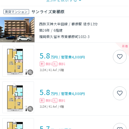
サンライズ東櫛原
賃貸マンション
西鉄天神大牟田線 / 櫛原駅 徒歩13分
築26年
/
6階建
福岡県久留米市東櫛原町1032-3
5.8
万円
/
管理費
4,000円
無料
無料
敷
礼
1LDK
/
41.4㎡
/
6階
5.8
万円
/
管理費
4,000円
無料
無料
敷
礼
1LDK
/
41.4㎡
/
4階
5.7