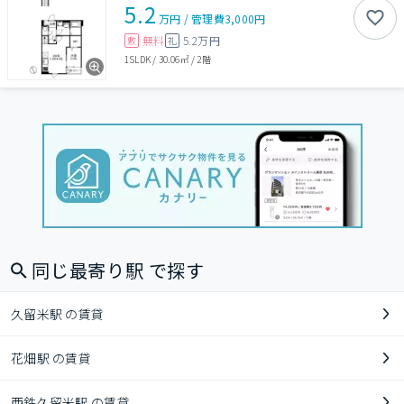
5.2
万円
/
管理費
3,000円
無料
5.2万円
敷
礼
1SLDK
/
30.06㎡
/
2階
同じ最寄り駅 で探す
久留米駅 の賃貸
花畑駅 の賃貸
西鉄久留米駅 の賃貸