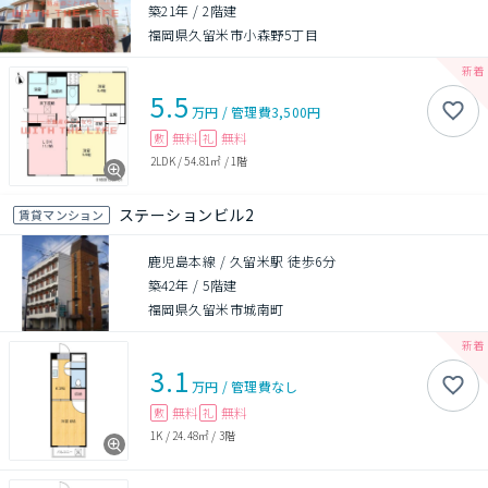
築21年
/
2階建
福岡県久留米市小森野5丁目
5.5
万円
/
管理費
3,500円
無料
無料
敷
礼
2LDK
/
54.81㎡
/
1階
ステーションビル2
賃貸マンション
鹿児島本線 / 久留米駅 徒歩6分
築42年
/
5階建
福岡県久留米市城南町
3.1
万円
/
管理費
なし
無料
無料
敷
礼
1K
/
24.48㎡
/
3階