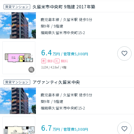
久留米市中央町 9階建 2017年築
賃貸マンション
鹿児島本線 / 久留米駅 徒歩5分
築9年
/
9階建
福岡県久留米市中央町15-2
6.4
万円
/
管理費
5,000円
無料
無料
敷
礼
1LDK
/
42.8㎡
/
4階
アヴァンティ久留米中央
賃貸マンション
鹿児島本線 / 久留米駅 徒歩5分
築9年
/
9階建
福岡県久留米市中央町15-2
6.7
万円
/
管理費
5,000円