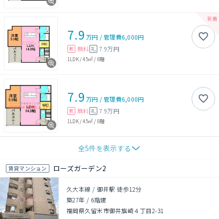
7.9
万円
/
管理費
6,000円
無料
7.9万円
敷
礼
1LDK
/
45㎡
/
8階
7.9
万円
/
管理費
6,000円
無料
7.9万円
敷
礼
1LDK
/
45㎡
/
8階
全
5
件を表示する
ローズガーデン2
賃貸マンション
久大本線 / 御井駅 徒歩12分
築27年
/
6階建
福岡県久留米市御井旗崎４丁目2-31