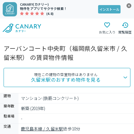
CANARY(カナリー)
物件をアプリでサクサク検索！
インストール
(4.8)
お気に入り
閲覧履歴
アーバンコート中央町（福岡県久留米市 / 久
留米駅） の賃貸物件情報
現在この建物の空室物件はありません
久留米駅
のおすすめ物件を見る
建物
マンション (鉄筋コンクリート)
築年数
新築 (2019年)
駐車場
-
交通
鹿児島本線 / 久留米駅
徒歩10分