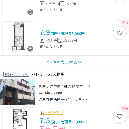
7.75万円
15.5万円
敷
礼
1K
/
20.72㎡
/
3階
7.9
万円
/
管理費
9,000円
7.9万円
15.8万円
敷
礼
1K
/
20.72㎡
/
6階
全
7
件を表示する
パレホームズ練馬
賃貸マンション
都営大江戸線 / 練馬駅 徒歩11分
築21年
/
4階建
東京都練馬区中村北１丁目21-11
7.5
万円
/
管理費
15,000円
無料
無料
敷
礼