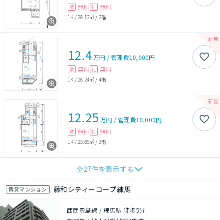
無料
無料
敷
礼
1K
/
28.12㎡
/
2階
12.4
万円
/
管理費
10,000円
無料
無料
敷
礼
1K
/
26.24㎡
/
4階
12.25
万円
/
管理費
10,000円
無料
無料
敷
礼
1K
/
25.85㎡
/
3階
全
27
件を表示する
藤和シティーコープ練馬
賃貸マンション
西武豊島線 / 練馬駅 徒歩5分