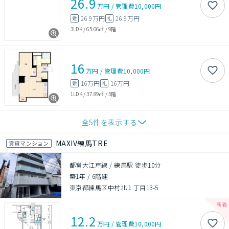
26.9
万円
/
管理費
10,000円
26.9万円
26.9万円
敷
礼
3LDK
/
65.66㎡
/
9階
16
万円
/
管理費
10,000円
16万円
16万円
敷
礼
1LDK
/
37.89㎡
/
5階
全
5
件を表示する
MAXIV練馬TRE
賃貸マンション
都営大江戸線 / 練馬駅 徒歩10分
築1年
/
6階建
東京都練馬区中村北１丁目13-5
12.2
万円
/
管理費
10,000円