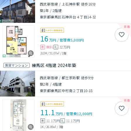
西武新宿線 / 上石神井駅 徒歩16分
築1年
/
2階建
東京都練馬区石神井台４丁目14-32
16
万円
/
管理費
5,000円
無料
32万円
敷
礼
2LDK
/
51.07㎡
/
1階
練馬区 4階建 2024年築
賃貸マンション
西武新宿線 / 都立家政駅 徒歩9分
築2年
/
4階建
東京都練馬区中村南２丁目10-18
11.1
万円
/
管理費
12,000円
11.1万円
11.1万円
敷
礼
1K
/
26.89㎡
/
3階