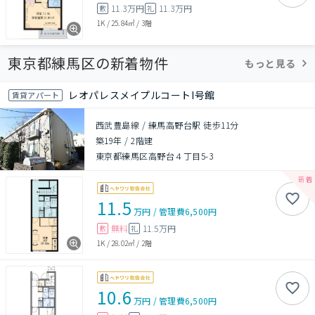
11.3万円
11.3万円
敷
礼
1K
/
25.84㎡
/
3階
東京都練馬区の新着物件
もっと見る
レオパレスメイプルコートI号館
賃貸アパート
西武豊島線 / 練馬高野台駅 徒歩11分
築19年
/
2階建
東京都練馬区高野台４丁目5-3
11.5
万円
/
管理費
6,500円
無料
11.5万円
敷
礼
1K
/
28.02㎡
/
2階
10.6
万円
/
管理費
6,500円