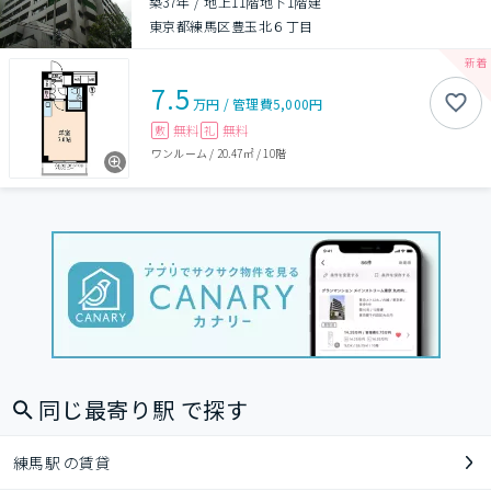
築37年
/
地上11階地下1階建
東京都練馬区豊玉北６丁目
7.5
万円
/
管理費
5,000円
無料
無料
敷
礼
ワンルーム
/
20.47㎡
/
10階
同じ最寄り駅 で探す
練馬駅 の賃貸