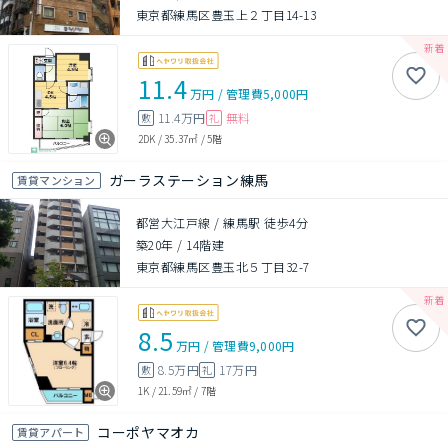
東京都練馬区豊玉上２丁目14-13
11.4
万円
/
管理費
5,000円
11.4万円
無料
敷
礼
2DK
/
35.37㎡
/
5階
ガーラステーション練馬
賃貸マンション
都営大江戸線 / 練馬駅 徒歩4分
築20年
/
14階建
東京都練馬区豊玉北５丁目32-7
8.5
万円
/
管理費
9,000円
8.5万円
17万円
敷
礼
1K
/
21.59㎡
/
7階
コーポヤマオカ
賃貸アパート