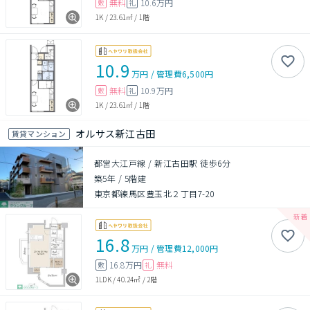
無料
10.6万円
敷
礼
1K
/
23.61㎡
/
1階
10.9
万円
/
管理費
6,500円
無料
10.9万円
敷
礼
1K
/
23.61㎡
/
1階
オルサス新江古田
賃貸マンション
都営大江戸線 / 新江古田駅 徒歩6分
築5年
/
5階建
東京都練馬区豊玉北２丁目7-20
16.8
万円
/
管理費
12,000円
16.8万円
無料
敷
礼
1LDK
/
40.24㎡
/
2階