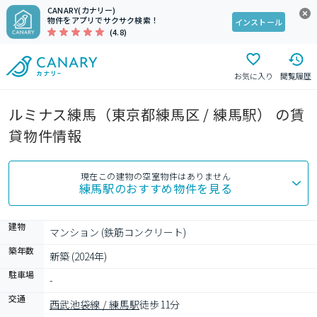
CANARY(カナリー)
物件をアプリでサクサク検索！
インストール
(4.8)
お気に入り
閲覧履歴
ルミナス練馬（東京都練馬区 / 練馬駅） の賃
貸物件情報
現在この建物の空室物件はありません
練馬駅
のおすすめ物件を見る
建物
マンション (鉄筋コンクリート)
築年数
新築 (2024年)
駐車場
-
交通
西武池袋線 / 練馬駅
徒歩11分