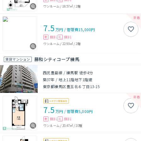
ワンルーム
/
18.57㎡
/
2階
7.5
万円
/
管理費
15,000円
無料
無料
敷
礼
ワンルーム
/
22.93㎡
/
2階
藤和シティコープ練馬
賃貸マンション
西武豊島線 / 練馬駅 徒歩4分
築37年
/
地上11階地下1階建
東京都練馬区豊玉北６丁目13-15
7.5
万円
/
管理費
5,000円
無料
無料
敷
礼
ワンルーム
/
20.47㎡
/
10階