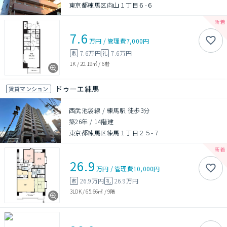
東京都練馬区向山１丁目６-６
7.6
万円
/
管理費
7,000円
7.6万円
7.6万円
敷
礼
1K
/
20.19㎡
/
6階
ドゥーエ練馬
賃貸マンション
西武池袋線 / 練馬駅 徒歩3分
築26年
/
14階建
東京都練馬区練馬１丁目２５-７
26.9
万円
/
管理費
10,000円
26.9万円
26.9万円
敷
礼
3LDK
/
65.66㎡
/
9階