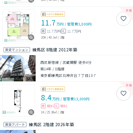
11.7
万円
/
管理費
3,000円
11.7万円
11.7万円
敷
礼
2DK
/
40.3㎡
/
2階
練馬区 8階建 2012年築
賃貸マンション
西武新宿線 / 武蔵関駅 徒歩4分
築14年
/
8階建
東京都練馬区石神井台７丁目13-7
8.4
万円
/
管理費
13,000円
無料
無料
敷
礼
1K
/
25.38㎡
/
2階
練馬区 2階建 2026年築
賃貸アパート