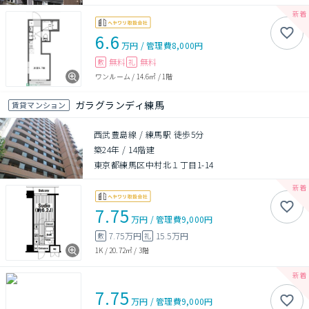
6.6
万円
/
管理費
8,000円
無料
無料
敷
礼
ワンルーム
/
14.6㎡
/
1階
ガラグランディ練馬
賃貸マンション
西武豊島線 / 練馬駅 徒歩5分
築24年
/
14階建
東京都練馬区中村北１丁目1-14
7.75
万円
/
管理費
9,000円
7.75万円
15.5万円
敷
礼
1K
/
20.72㎡
/
3階
7.75
万円
/
管理費
9,000円