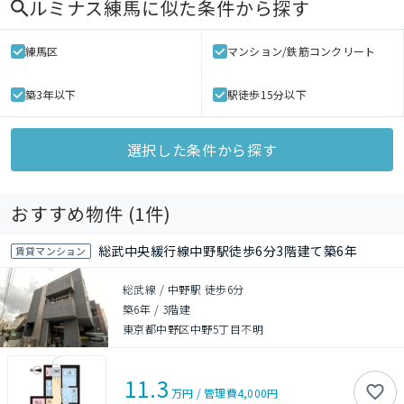
ルミナス練馬
に似た条件から探す
練馬区
マンション/鉄筋コンクリート
築3年以下
駅徒歩15分以下
選択した条件から探す
おすすめ物件 (
1
件)
総武中央緩行線中野駅徒歩6分3階建て築6年
賃貸マンション
総武線 / 中野駅 徒歩6分
築6年
/
3階建
東京都中野区中野5丁目不明
11.3
万円
/
管理費
4,000円