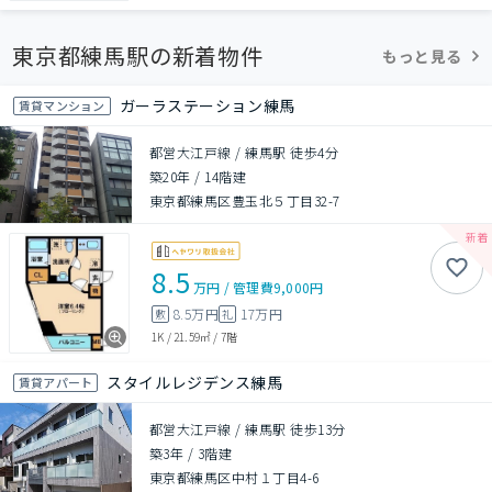
東京都練馬駅の新着物件
もっと見る
ガーラステーション練馬
賃貸マンション
都営大江戸線 / 練馬駅 徒歩4分
築20年
/
14階建
東京都練馬区豊玉北５丁目32-7
8.5
万円
/
管理費
9,000円
8.5万円
17万円
敷
礼
1K
/
21.59㎡
/
7階
スタイルレジデンス練馬
賃貸アパート
都営大江戸線 / 練馬駅 徒歩13分
築3年
/
3階建
東京都練馬区中村１丁目4-6