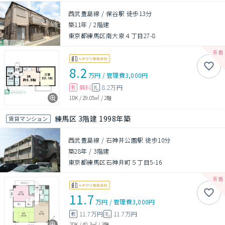
西武豊島線 / 保谷駅 徒歩13分
築11年
/
2階建
東京都練馬区南大泉４丁目27-8
8.2
万円
/
管理費
3,000円
無料
8.2万円
敷
礼
1DK
/
29.05㎡
/
2階
練馬区 3階建 1998年築
賃貸マンション
西武豊島線 / 石神井公園駅 徒歩10分
築28年
/
3階建
東京都練馬区石神井町５丁目5-16
11.7
万円
/
管理費
3,000円
11.7万円
11.7万円
敷
礼
2DK
/
40.3㎡
/
3階