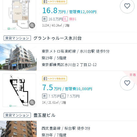
16.8
万円
/
管理費
12,000円
16.8万円
無料
敷
礼
1LDK
/
40.24㎡
/
2階
グラントゥルース氷川台
賃貸マンション
東京メトロ有楽町線 / 氷川台駅 徒歩9分
築19年
/
5階建
東京都練馬区氷川台２丁目12-12
7.5
万円
/
管理費
10,000円
7.5万円
7.5万円
敷
礼
1K
/
21.61㎡
/
1階
豊玉屋ビル
賃貸マンション
西武豊島線 / 桜台駅 徒歩3分
築39年
/
7階建