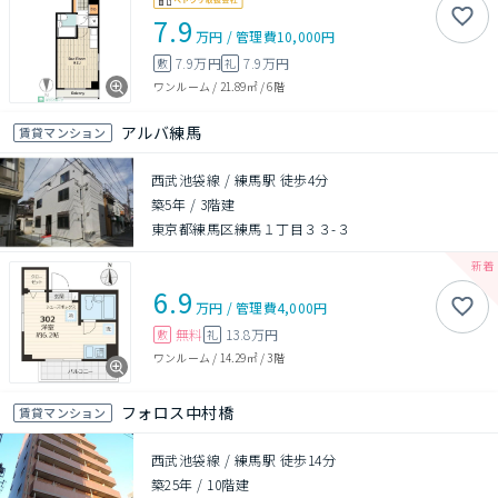
7.9
万円
/
管理費
10,000円
7.9万円
7.9万円
敷
礼
ワンルーム
/
21.89㎡
/
6階
アルバ練馬
賃貸マンション
西武池袋線 / 練馬駅 徒歩4分
築5年
/
3階建
東京都練馬区練馬１丁目３３-３
6.9
万円
/
管理費
4,000円
無料
13.8万円
敷
礼
ワンルーム
/
14.29㎡
/
3階
フォロス中村橋
賃貸マンション
西武池袋線 / 練馬駅 徒歩14分
築25年
/
10階建