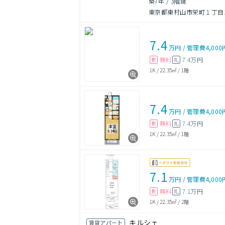
築7年
/
3階建
東京都東村山市栄町１丁目12
7.4
万円
/
管理費
4,000
無料
7.4万円
敷
礼
1K
/
22.35㎡
/
1階
7.4
万円
/
管理費
4,000
無料
7.4万円
敷
礼
1K
/
22.35㎡
/
1階
7.1
万円
/
管理費
4,000
無料
7.1万円
敷
礼
1K
/
22.35㎡
/
2階
キルシェ
賃貸アパート