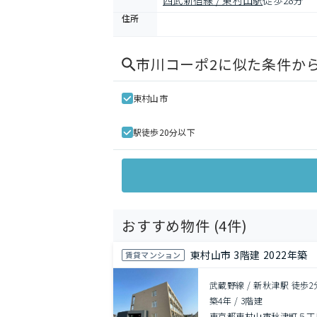
西武新宿線 / 東村山駅
徒歩28分
住所
市川コーポ2
に似た条件か
東村山市
駅徒歩20分以下
おすすめ物件 (
4
件)
東村山市 3階建 2022年築
賃貸マンション
武蔵野線 / 新秋津駅 徒歩2
築4年
/
3階建
東京都東村山市秋津町５丁目1