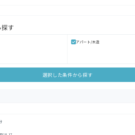
ら探す
アパート/木造
選択した条件から探す
分
5-17