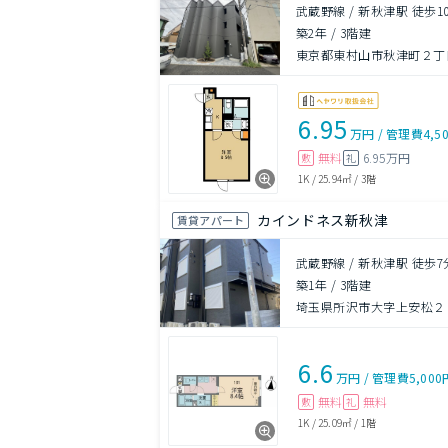
武蔵野線 / 新秋津駅 徒歩1
築2年
/
3階建
東京都東村山市秋津町２丁
6.95
万円
/
管理費
4,5
無料
6.95万円
敷
礼
1K
/
25.94㎡
/
3階
カインドネス新秋津
賃貸アパート
武蔵野線 / 新秋津駅 徒歩7
築1年
/
3階建
埼玉県所沢市大字上安松２
6.6
万円
/
管理費
5,000
無料
無料
敷
礼
1K
/
25.09㎡
/
1階