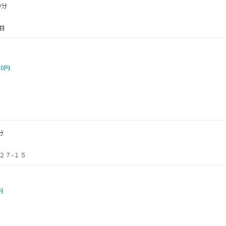
0分
目
00円
分
２７-１５
円