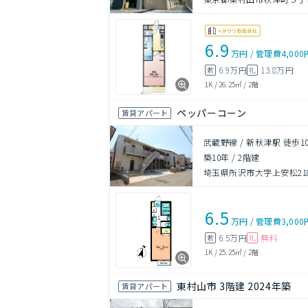
6.9
万円
/
管理費
4,000
6.9万円
13.8万円
敷
礼
1K
/
26.25㎡
/
2階
ペッパーコーン
賃貸アパート
武蔵野線 / 新秋津駅 徒歩1
築10年
/
2階建
埼玉県所沢市大字上安松218
6.5
万円
/
管理費
3,000
6.5万円
無料
敷
礼
1K
/
25.25㎡
/
2階
東村山市 3階建 2024年築
賃貸アパート