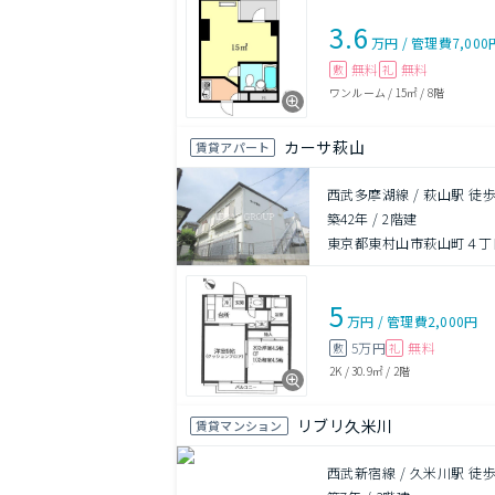
3.6
万円
/
管理費
7,000
無料
無料
敷
礼
ワンルーム
/
15㎡
/
8階
カーサ萩山
賃貸アパート
西武多摩湖線 / 萩山駅 徒歩
築42年
/
2階建
東京都東村山市萩山町４丁目1
5
万円
/
管理費
2,000円
5万円
無料
敷
礼
2K
/
30.9㎡
/
2階
リブリ久米川
賃貸マンション
西武新宿線 / 久米川駅 徒歩