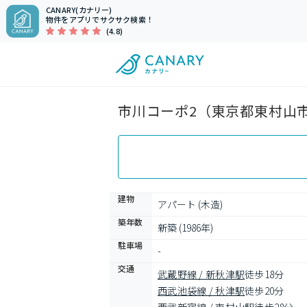
CANARY(カナリー)
物件をアプリでサクサク検索！
(4.8)
市川コーポ2（東京都東村山市
建物
アパート (木造)
築年数
新築 (1986年)
駐車場
-
交通
武蔵野線 / 新秋津駅
徒歩18分
西武池袋線 / 秋津駅
徒歩20分