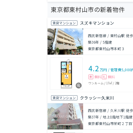
東京都東村山市の新着物件
スズキマンション
賃貸マンション
西武新宿線 / 東村山駅 徒歩
築36年
/
5階建
東京都東村山市本町３
4.2
万円
/
管理費
5,000
無料
無料
敷
礼
ワンルーム
/
17㎡
/
2階
クラッシー久米川
賃貸マンション
西武新宿線 / 久米川駅 徒歩
築37年
/
地上8階地下1階建
東京都東村山市栄町２丁目7