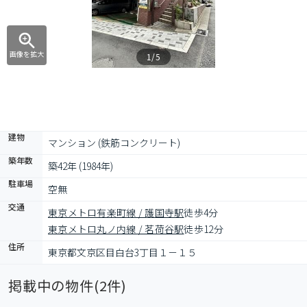
画像を拡大
1/5
建物
マンション (鉄筋コンクリート)
築年数
築42年 (1984年)
駐車場
空無
交通
東京メトロ有楽町線 / 護国寺駅
徒歩4分
東京メトロ丸ノ内線 / 茗荷谷駅
徒歩12分
住所
東京都文京区目白台3丁目１－１５
掲載中の物件(
2
件)