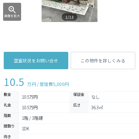
画像を拡大
1/13
空室状況をお問い合せ
この物件を詳しくみる
10.5
万円 / 管理費
5,000円
敷金
保証金
10.5万円
なし
礼金
広さ
10.5万円
36.3㎡
階数
1階 / 3階建
間取り
1DK 
向き