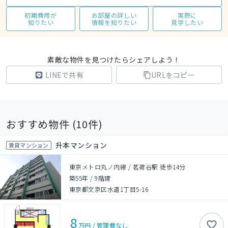
初期費用が
お部屋の詳しい
実際に
知りたい
情報を知りたい
見学したい
素敵な物件を見つけたらシェアしよう！
LINEで共有
URLをコピー
おすすめ物件 (
10
件)
升本マンション
賃貸マンション
東京メトロ丸ノ内線 / 茗荷谷駅 徒歩14分
築55年
/
9階建
東京都文京区水道1丁目5-16
8
万円
/
管理費
なし