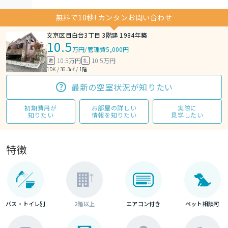
無料で10秒! カンタンお問い合わせ
文京区目白台3丁目 3階建 1984年築
10.5
万円
/
管理費5,000円
10.5万円
10.5万円
敷
礼
1DK / 36.3㎡ / 1階
最新の空室状況が知りたい
初期費用が
お部屋の詳しい
実際に
知りたい
情報を知りたい
見学したい
特徴
バス・トイレ別
2階以上
エアコン付き
ペット相談可