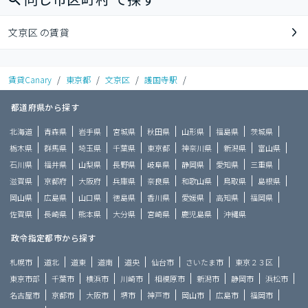
文京区 の賃貸
賃貸Canary
/
東京都
/
文京区
/
護国寺駅
/
都道府県から探す
北海道
青森県
岩手県
宮城県
秋田県
山形県
福島県
茨城県
栃木県
群馬県
埼玉県
千葉県
東京都
神奈川県
新潟県
富山県
石川県
福井県
山梨県
長野県
岐阜県
静岡県
愛知県
三重県
滋賀県
京都府
大阪府
兵庫県
奈良県
和歌山県
鳥取県
島根県
岡山県
広島県
山口県
徳島県
香川県
愛媛県
高知県
福岡県
佐賀県
長崎県
熊本県
大分県
宮崎県
鹿児島県
沖縄県
政令指定都市から探す
札幌市
道北
道東
道南
道央
仙台市
さいたま市
東京２３区
東京市部
千葉市
横浜市
川崎市
相模原市
新潟市
静岡市
浜松市
名古屋市
京都市
大阪市
堺市
神戸市
岡山市
広島市
福岡市