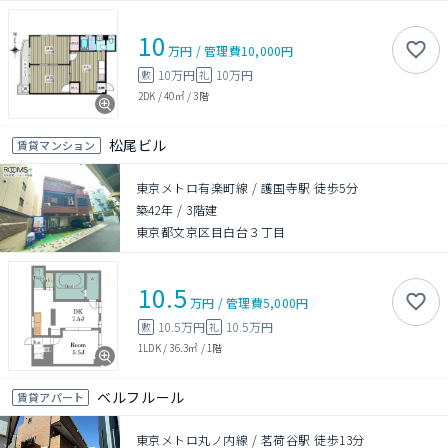
10
万円
/
管理費
10,000円
10万円
10万円
敷
礼
2DK
/
40㎡
/
3階
松尾ビル
賃貸マンション
東京メトロ有楽町線 / 護国寺駅 徒歩5分
築42年
/
3階建
東京都文京区目白台３丁目
10.5
万円
/
管理費
5,000円
10.5万円
10.5万円
敷
礼
1LDK
/
36.3㎡
/
1階
ベルフルール
賃貸アパート
東京メトロ丸ノ内線 / 茗荷谷駅 徒歩13分