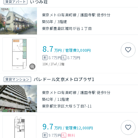
いつみ荘
賃貸アパート
東京メトロ有楽町線 / 護国寺駅 徒歩9分
築58年
/
3階建
東京都豊島区雑司が谷１丁目
8.7
万円
/
管理費
3,000円
8.7万円
8.7万円
敷
礼
1DK
/
27㎡
/
2階
パレドール文京メトロプラザ1
賃貸マンション
東京メトロ有楽町線 / 護国寺駅 徒歩9分
築42年
/
11階建
東京都文京区大塚５丁目7-11
9.7
万円
/
管理費
12,000円
9.7万円
無料
敷
礼