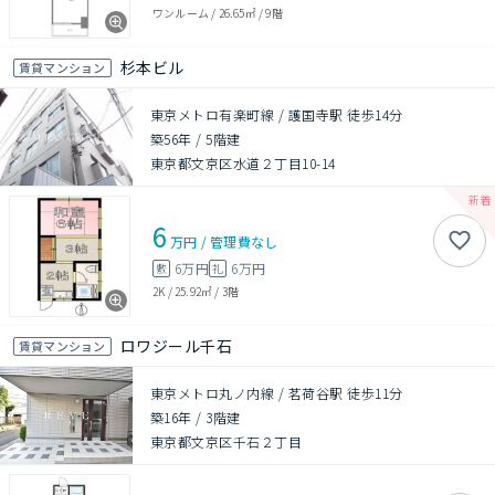
ワンルーム
/
26.65㎡
/
9階
杉本ビル
賃貸マンション
東京メトロ有楽町線 / 護国寺駅 徒歩14分
築56年
/
5階建
東京都文京区水道２丁目10-14
6
万円
/
管理費
なし
6万円
6万円
敷
礼
2K
/
25.92㎡
/
3階
ロワジール千石
賃貸マンション
東京メトロ丸ノ内線 / 茗荷谷駅 徒歩11分
築16年
/
3階建
東京都文京区千石２丁目