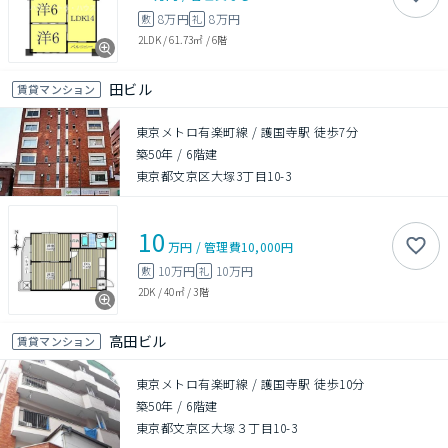
8万円
8万円
敷
礼
2LDK
/
61.73㎡
/
6階
田ビル
賃貸マンション
東京メトロ有楽町線 / 護国寺駅 徒歩7分
築50年
/
6階建
東京都文京区大塚3丁目10-3
10
万円
/
管理費
10,000円
10万円
10万円
敷
礼
2DK
/
40㎡
/
3階
高田ビル
賃貸マンション
東京メトロ有楽町線 / 護国寺駅 徒歩10分
築50年
/
6階建
東京都文京区大塚３丁目10-3