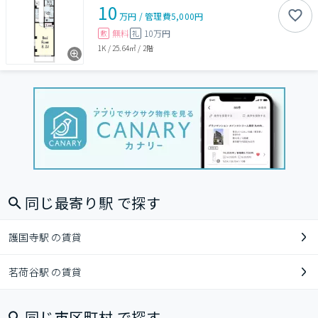
10
万円
/
管理費
5,000円
無料
10万円
敷
礼
1K
/
25.64㎡
/
2階
同じ最寄り駅 で探す
護国寺駅 の賃貸
茗荷谷駅 の賃貸
同じ市区町村 で探す