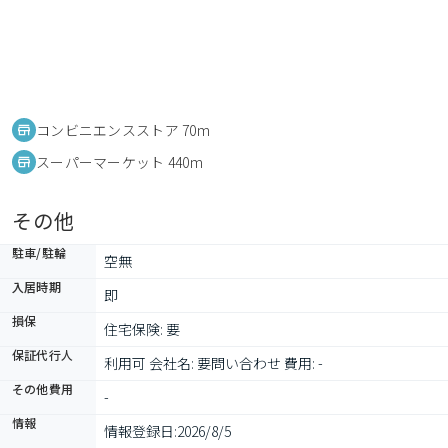
コンビニエンスストア 70m
スーパーマーケット 440m
その他
駐車/駐輪
空無
入居時期
即
損保
住宅保険: 要
保証代行人
利用可 会社名: 要問い合わせ 費用: -
その他費用
-
情報
情報登録日:
2026/8/5