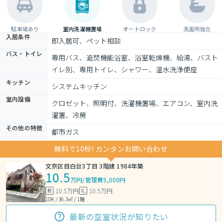
駐車場あり
室内洗濯機置場
オートロック
洗面所独立
入居条件
即入居可、ペット相談
バス・トイレ
専用バス、追焚機能浴室、浴室乾燥機、給湯、バスト
イレ別、専用トイレ、シャワー、温水洗浄便座
キッチン
システムキッチン
室内設備
クロゼット、照明付、洗濯機置場、エアコン、室内洗
濯置、冷房
その他の特徴
都市ガス
無料で10秒! カンタンお問い合わせ
文京区目白台3丁目 3階建 1984年築
10.5
万円
/
管理費5,000円
10.5万円
10.5万円
敷
礼
1DK / 36.3㎡ / 1階
最新の空室状況が知りたい