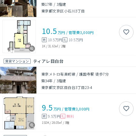
築17年
/
3階建
東京都文京区小石川3丁目
10.5
万円
/
管理費
3,000円
10.5万円
10.5万円
敷
礼
1K
/
31.63㎡
/
2階
ティアレ目白台
賃貸マンション
東京メトロ有楽町線 / 護国寺駅 徒歩7分
築34年
/
3階建
東京都文京区目白台3丁目23-4
9.5
万円
/
管理費
3,000円
9.5万円
無料
敷
礼
1SDK
/
28.05㎡
/
3階