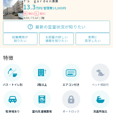
Ｔ’ｓ ｇａｒｄｅｎ清瀬
13.3
万円
/
管理費10,000円
無料
無料
敷
礼
3LDK / 73.2㎡ / 2階
最新の空室状況が知りたい
初期費用が
お部屋の詳しい
実際に
知りたい
情報を知りたい
見学したい
特徴
バス・トイレ別
2階以上
エアコン付き
ペット相談可
駐車場あり
室内洗濯機置場
オートロック
洗面所独立