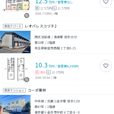
12.5
万円
/
管理費
なし
12.5万円
12.5万円
敷
礼
3LDK
/
72.69㎡
/
3階
レオパレスコヅチ2
賃貸アパート
西武池袋線 / 清瀬駅 徒歩28分
築18年
/
2階建
埼玉県新座市西堀２丁目8-15
10.3
万円
/
管理費
6,000円
無料
10.3万円
敷
礼
2LDK
/
69.5㎡
/
1階
コーポ栗林
賃貸マンション
中央線 / 武蔵小金井駅 徒歩11分
築47年
/
2階建
東京都小金井市中町４丁目６-８