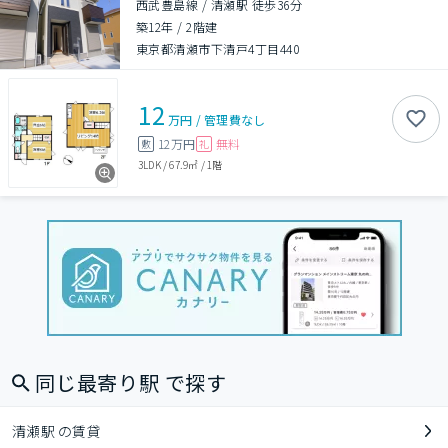
西武豊島線 / 清瀬駅 徒歩36分
築12年
/
2階建
東京都清瀬市下清戸4丁目440
12
万円
/
管理費
なし
12万円
無料
敷
礼
3LDK
/
67.9㎡
/
1階
同じ最寄り駅 で探す
清瀬駅 の賃貸