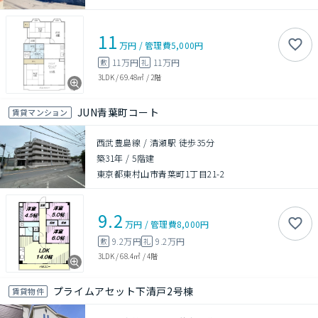
11
万円
/
管理費
5,000円
11万円
11万円
敷
礼
3LDK
/
69.48㎡
/
2階
JUN青葉町コート
賃貸マンション
西武豊島線 / 清瀬駅 徒歩35分
築31年
/
5階建
東京都東村山市青葉町1丁目21-2
9.2
万円
/
管理費
8,000円
9.2万円
9.2万円
敷
礼
3LDK
/
68.4㎡
/
4階
プライムアセット下清戸2号棟
賃貸物件