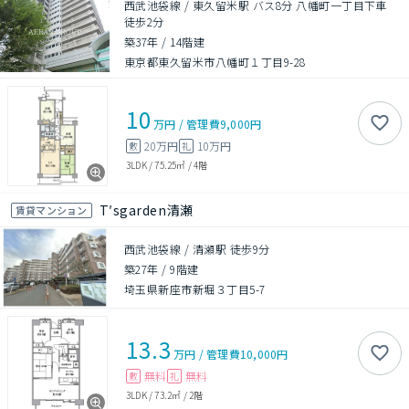
西武池袋線 / 東久留米駅 バス8分 八幡町一丁目下車
徒歩2分
築37年
/
14階建
東京都東久留米市八幡町１丁目9-28
10
万円
/
管理費
9,000円
20万円
10万円
敷
礼
3LDK
/
75.25㎡
/
4階
T′sgarden清瀬
賃貸マンション
西武池袋線 / 清瀬駅 徒歩9分
築27年
/
9階建
埼玉県新座市新堀３丁目5-7
13.3
万円
/
管理費
10,000円
無料
無料
敷
礼
3LDK
/
73.2㎡
/
2階