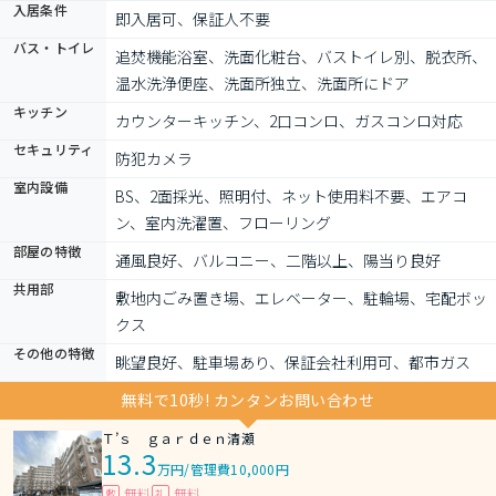
入居条件
即入居可、保証人不要
バス・トイレ
追焚機能浴室、洗面化粧台、バストイレ別、脱衣所、
温水洗浄便座、洗面所独立、洗面所にドア
キッチン
カウンターキッチン、2口コンロ、ガスコンロ対応
セキュリティ
防犯カメラ
室内設備
BS、2面採光、照明付、ネット使用料不要、エアコ
ン、室内洗濯置、フローリング
部屋の特徴
通風良好、バルコニー、二階以上、陽当り良好
共用部
敷地内ごみ置き場、エレベーター、駐輪場、宅配ボッ
クス
その他の特徴
眺望良好、駐車場あり、保証会社利用可、都市ガス
無料で10秒! カンタンお問い合わせ
Ｔ’ｓ ｇａｒｄｅｎ清瀬
13.3
万円
/
管理費10,000円
無料
無料
敷
礼