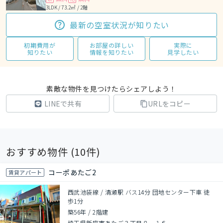
3LDK / 73.2㎡ / 2階
最新の空室状況が知りたい
初期費用が
お部屋の詳しい
実際に
知りたい
情報を知りたい
見学したい
素敵な物件を見つけたらシェアしよう！
LINEで共有
URLをコピー
おすすめ物件 (
10
件)
コーポあたご2
賃貸アパート
西武池袋線 / 清瀬駅 バス14分 団地センター下車 徒
歩1分
築56年
/
2階建
埼玉県新座市あたご３丁目８－１６