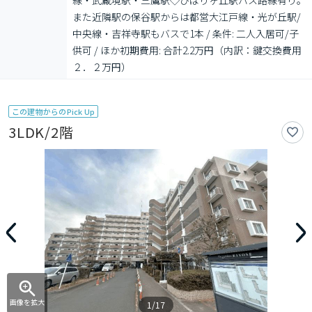
線・武蔵境駅・三鷹駅◇ひばりヶ丘駅バス路線有り。
また近隣駅の保谷駅からは都営大江戸線・光が丘駅/
中央線・吉祥寺駅もバスで1本 / 条件: 二人入居可/子
供可 / ほか初期費用: 合計2.2万円（内訳：鍵交換費用
２．２万円）
この建物からのPick Up
3LDK/2階
画像を拡大
1/17