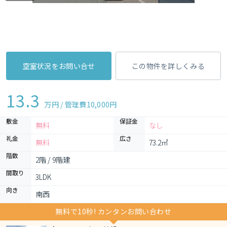
空室状況をお問い合せ
この物件を詳しくみる
13.3
万円 / 管理費
10,000円
敷金
保証金
無料
なし
礼金
広さ
無料
73.2㎡
階数
2階 / 9階建
間取り
3LDK 
向き
南西
無料で10秒! カンタンお問い合わせ