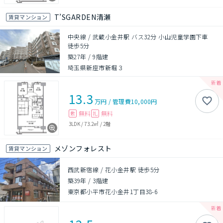
T’SGARDEN清瀬
賃貸マンション
中央線 / 武蔵小金井駅 バス32分 小山児童学園下車
徒歩5分
築27年
/
9階建
埼玉県新座市新堀３
13.3
万円
/
管理費
10,000円
無料
無料
敷
礼
3LDK
/
73.2㎡
/
2階
メゾンフォレスト
賃貸マンション
西武新宿線 / 花小金井駅 徒歩5分
築39年
/
3階建
東京都小平市花小金井1丁目38-6