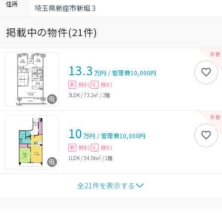
住所
埼玉県新座市新堀３
掲載中の物件(
21
件)
13.3
万円
/
管理費
10,000円
無料
無料
敷
礼
3LDK
/
73.2㎡
/
2階
10
万円
/
管理費
10,000円
無料
無料
敷
礼
1LDK
/
54.54㎡
/
1階
全
21
件を表示する