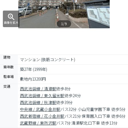
画像を拡大
1/9
建物
マンション (鉄筋コンクリート)
築年数
築27年 (1999年)
駐車場
敷地内13200円
交通
西武池袋線 / 清瀬駅
徒歩8分
西武池袋線 / 東久留米駅
徒歩24分
西武池袋線 / 秋津駅
徒歩39分
中央線 / 武蔵小金井駅
バス32分 小山児童学園下車 徒歩5分
西武新宿線 / 花小金井駅
バス21分 保育園入口下車 徒歩6分
武蔵野線 / 東所沢駅
バス7分 清瀬駅北口下車 徒歩13分