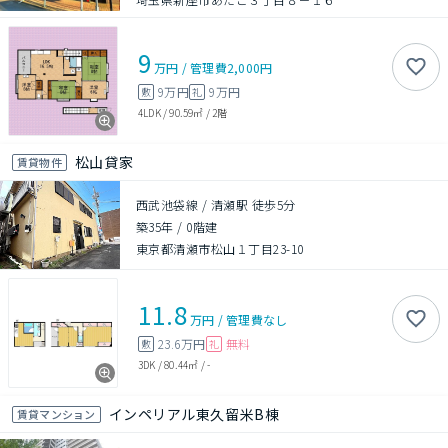
9
万円
/
管理費
2,000円
9万円
9万円
敷
礼
4LDK
/
90.59㎡
/
2階
松山貸家
賃貸物件
西武池袋線 / 清瀬駅 徒歩5分
築35年
/
0階建
東京都清瀬市松山１丁目23-10
11.8
万円
/
管理費
なし
23.6万円
無料
敷
礼
3DK
/
80.44㎡
/
-
インペリアル東久留米B棟
賃貸マンション