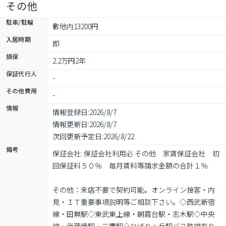
その他
駐車/駐輪
敷地内13200円
入居時期
即
損保
2.2万円2年
保証代行人
-
その他費用
-
情報
情報登録日:
2026/8/7
情報更新日:
2026/8/7
次回更新予定日:
2026/8/22
備考
保証会社: 保証会社利用必 その他　家賃保証会社　初
回保証料５０％　毎月賃料等請求金額の合計１％

その他：来店不要で契約可能。オンライン接客・内
見・ＩＴ重要事項説明等ご相談下さい。◇西武新宿
線・田無駅◇東武東上線・朝霞台駅・志木駅◇中央