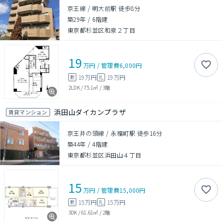
京王線 / 明大前駅 徒歩8分
築29年
/
6階建
東京都杉並区和泉２丁目
19
万円
/
管理費
6,000円
19万円
19万円
敷
礼
2LDK
/
75.1㎡
/
3階
浜田山ダイカンプラザ
賃貸マンション
京王井の頭線 / 永福町駅 徒歩16分
築44年
/
4階建
東京都杉並区浜田山４丁目
15
万円
/
管理費
15,000円
15万円
15万円
敷
礼
3DK
/
61.61㎡
/
2階