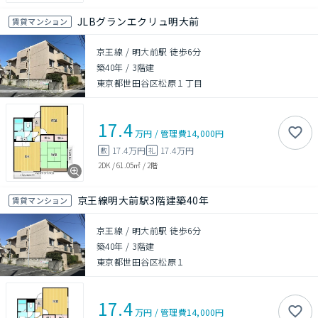
JLBグランエクリュ明大前
賃貸マンション
京王線 / 明大前駅 徒歩6分
築40年
/
3階建
東京都世田谷区松原１丁目
17.4
万円
/
管理費
14,000円
17.4万円
17.4万円
敷
礼
2DK
/
61.05㎡
/
2階
京王線明大前駅3階建築40年
賃貸マンション
京王線 / 明大前駅 徒歩6分
築40年
/
3階建
東京都世田谷区松原１
17.4
万円
/
管理費
14,000円