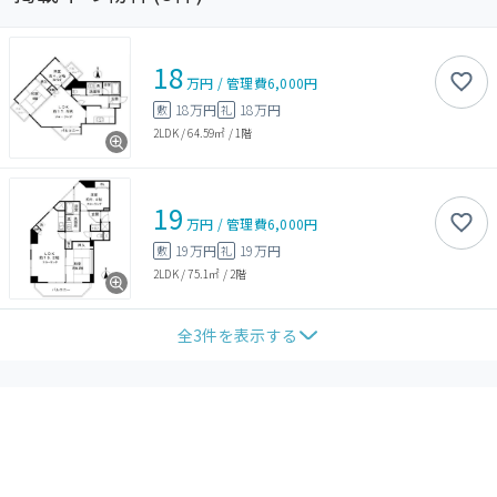
18
万円
/
管理費
6,000円
18万円
18万円
敷
礼
2LDK
/
64.59㎡
/
1階
19
万円
/
管理費
6,000円
19万円
19万円
敷
礼
2LDK
/
75.1㎡
/
2階
全
3
件を表示する