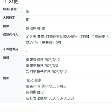
その他
駐車/駐輪
無
入居時期
即
損保
住宅保険: 要
保証代行人
加入要 費用: 月額総支払額の60％【月額】月額総支払
額の1％【更新時】0円
その他費用
-
情報
情報登録日:
2026/6/12
情報更新日:
2026/8/8
次回更新予定日:
2026/8/12
備考
現況: 空家

更新料: 新賃料の1.0ヶ月分

契約期間: 2年

自社管理番号: B130738R501723