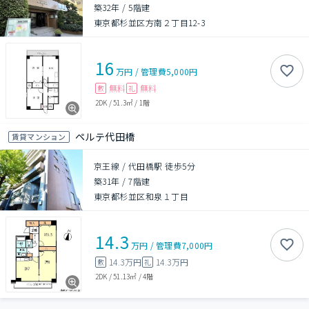
築32年
/
5階建
東京都杉並区方南２丁目12-3
16
万円
/
管理費
5,000円
無料
無料
敷
礼
2DK
/
51.3㎡
/
1階
ペルテ代田橋
賃貸マンション
京王線 / 代田橋駅 徒歩5分
築31年
/
7階建
東京都杉並区和泉１丁目
14.3
万円
/
管理費
7,000円
14.3万円
14.3万円
敷
礼
2DK
/
51.13㎡
/
4階