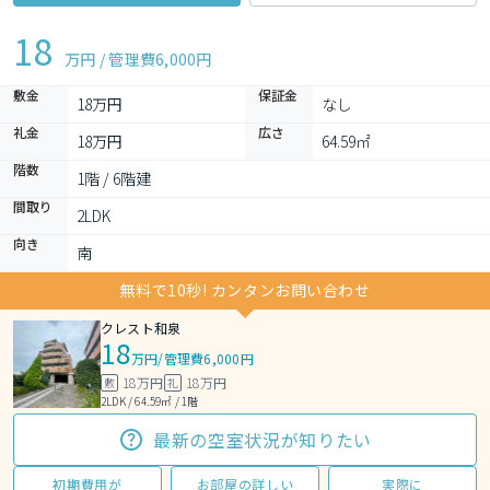
18
万円 / 管理費
6,000円
敷金
保証金
18万円
なし
礼金
広さ
18万円
64.59㎡
階数
1階 / 6階建
間取り
2LDK 
向き
南
無料で10秒! カンタンお問い合わせ
クレスト和泉
18
万円
/
管理費6,000円
18万円
18万円
敷
礼
2LDK / 64.59㎡ / 1階
最新の空室状況が知りたい
初期費用が
お部屋の詳しい
実際に