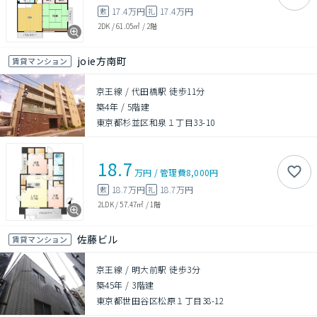
17.4万円
17.4万円
敷
礼
2DK
/
61.05㎡
/
2階
joie方南町
賃貸マンション
京王線 / 代田橋駅 徒歩11分
築4年
/
5階建
東京都杉並区和泉１丁目33-10
18.7
万円
/
管理費
8,000円
18.7万円
18.7万円
敷
礼
2LDK
/
57.47㎡
/
1階
佐藤ビル
賃貸マンション
京王線 / 明大前駅 徒歩3分
築45年
/
3階建
東京都世田谷区松原１丁目38-12