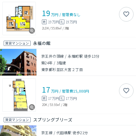
19
万円
/
管理費
なし
19万円
19万円
敷
礼
2LDK
/
55.89㎡
/
3階
永福の館
賃貸マンション
京王井の頭線 / 永福町駅 徒歩13分
築24年
/
3階建
東京都杉並区大宮２丁目
17
万円
/
管理費
15,000円
17万円
17万円
敷
礼
2DK
/
53.93㎡
/
2階
スプリングブリーズ
賃貸マンション
京王線 / 代田橋駅 徒歩21分