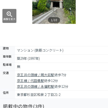
画像を拡大
1/10
建物
マンション (鉄筋コンクリート)
築年数
築29年 (1997年)
駐車場
無
交通
京王井の頭線 / 明大前駅
徒歩7分
京王線 / 代田橋駅
徒歩12分
京王井の頭線 / 永福町駅
徒歩12分
住所
東京都杉並区和泉２丁目21-2
掲載中の物件(
3
件)