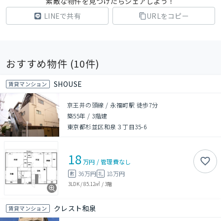
素敵な物件を見つけたらシェアしよう！
LINEで共有
URLをコピー
おすすめ物件 (
10
件)
SHOUSE
賃貸マンション
京王井の頭線 / 永福町駅 徒歩7分
築55年
/
3階建
東京都杉並区和泉３丁目35-6
18
万円
/
管理費
なし
36万円
18万円
敷
礼
3LDK
/
85.12㎡
/
3階
クレスト和泉
賃貸マンション