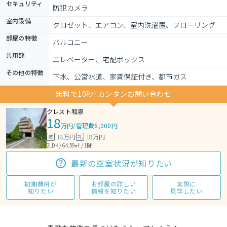
セキュリティ
防犯カメラ
室内設備
クロゼット、エアコン、室内洗濯置、フローリング
部屋の特徴
バルコニー
共用部
エレベーター、宅配ボックス
その他の特徴
下水、公営水道、家賃保証付き、都市ガス
無料で10秒! カンタンお問い合わせ
クレスト和泉
18
万円
/
管理費6,000円
18万円
18万円
敷
礼
2LDK / 64.59㎡ / 1階
最新の空室状況が知りたい
初期費用が
お部屋の詳しい
実際に
知りたい
情報を知りたい
見学したい