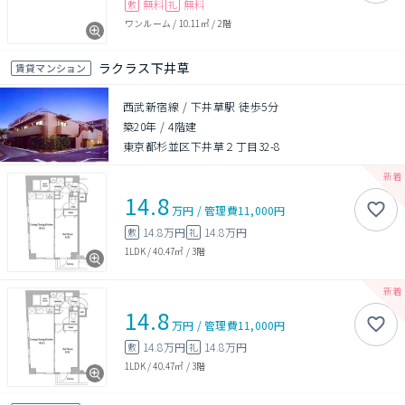
無料
無料
敷
礼
ワンルーム
/
10.11㎡
/
2階
ラクラス下井草
賃貸マンション
西武新宿線 / 下井草駅 徒歩5分
築20年
/
4階建
東京都杉並区下井草２丁目32-8
14.8
万円
/
管理費
11,000円
14.8万円
14.8万円
敷
礼
1LDK
/
40.47㎡
/
3階
14.8
万円
/
管理費
11,000円
14.8万円
14.8万円
敷
礼
1LDK
/
40.47㎡
/
3階