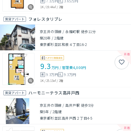
7.3万円
3.65万円
敷
礼
1K
/
19.44㎡
/
2階
フォレスタリブレ
賃貸アパート
京王井の頭線 / 永福町駅 徒歩11分
築28年
/
2階建
東京都杉並区和泉４丁目16-2
9.3
万円
/
管理費
4,000円
9.3万円
9.3万円
敷
礼
1K
/
25.13㎡
/
2階
ハーモニーテラス高井戸西
賃貸アパート
京王井の頭線 / 高井戸駅 徒歩5分
築5年
/
2階建
東京都杉並区高井戸西２丁目4-5