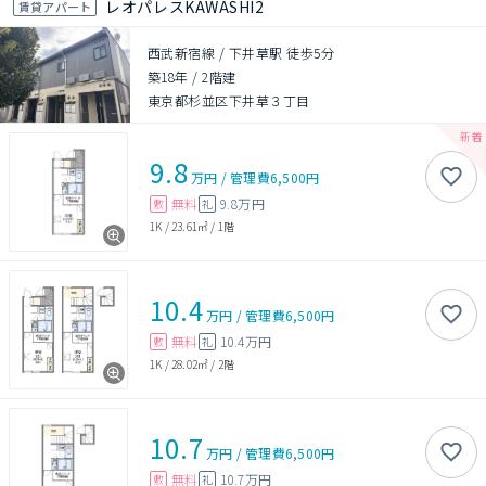
レオパレスKAWASHI2
賃貸アパート
西武新宿線 / 下井草駅 徒歩5分
築18年
/
2階建
東京都杉並区下井草３丁目
9.8
万円
/
管理費
6,500円
無料
9.8万円
敷
礼
1K
/
23.61㎡
/
1階
10.4
万円
/
管理費
6,500円
無料
10.4万円
敷
礼
1K
/
28.02㎡
/
2階
10.7
万円
/
管理費
6,500円
無料
10.7万円
敷
礼