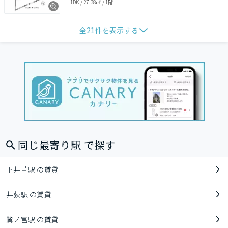
1DK
/
27.38㎡
/
1階
全
21
件を表示する
同じ最寄り駅 で探す
下井草駅 の賃貸
井荻駅 の賃貸
鷺ノ宮駅 の賃貸