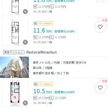
万円
/
管理費
4,000円
11.6万円
11.6万円
敷
礼
1K
/
25.25㎡
/
3階
11.6
万円
/
管理費
4,000円
11.6万円
11.6万円
敷
礼
1K
/
25.25㎡
/
4階
PastoralMirashun
賃貸マンション
東京メトロ丸ノ内線 / 方南町駅 徒歩5分
築18年
/
9階建
東京都杉並区堀ノ内２丁目
10.5
万円
/
管理費
6,000円
10.5万円
10.5万円
敷
礼
1K
/
25.55㎡
/
4階