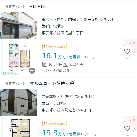
ALTALE
賃貸アパート
東京メトロ丸ノ内線 / 新高円寺駅 徒歩5分
築4年
/
3階建
東京都杉並区梅里１丁目
16.1
万円
/
管理費
3,000円
16.1万円
32.2万円
敷
礼
1LDK
/
43.47㎡
/
2階
オルムコート阿佐ヶ谷
賃貸アパート
中央本線 / 阿佐ケ谷駅 徒歩12分
築32年
/
2階建
東京都杉並区阿佐谷北４丁目
19.8
万円
/
管理費
12,000円