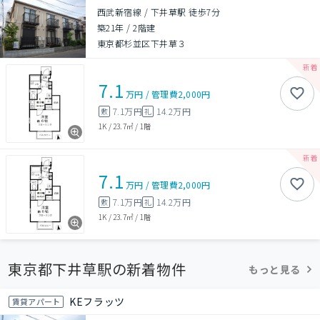
西武新宿線 / 下井草駅 徒歩7分
築21年
/
2階建
東京都杉並区下井草３
7.1
万円
/
管理費
2,000円
7.1万円
14.2万円
敷
礼
1K
/
23.7㎡
/
1階
7.1
万円
/
管理費
2,000円
7.1万円
14.2万円
敷
礼
1K
/
23.7㎡
/
1階
東京都下井草駅の新着物件
もっと見る
KEフラッツ
賃貸アパート