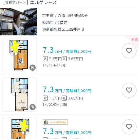
エルグレース
賃貸アパート
京王線 / 八幡山駅 徒歩8分
築25年
/
2階建
東京都杉並区上高井戸３
7.3
万円
/
管理費
2,000円
7.3万円
3.65万円
敷
礼
1K
/
19.4㎡
/
2階
7.3
万円
/
管理費
2,000円
7.3万円
3.65万円
敷
礼
1K
/
20.65㎡
/
2階
7.3
万円
/
管理費
2,000円