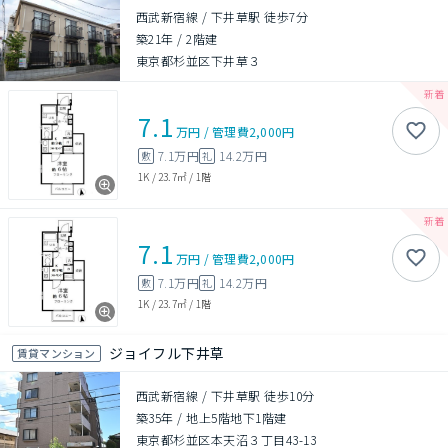
西武新宿線 / 下井草駅 徒歩7分
築21年
/
2階建
東京都杉並区下井草３
7.1
万円
/
管理費
2,000円
7.1万円
14.2万円
敷
礼
1K
/
23.7㎡
/
1階
7.1
万円
/
管理費
2,000円
7.1万円
14.2万円
敷
礼
1K
/
23.7㎡
/
1階
ジョイフル下井草
賃貸マンション
西武新宿線 / 下井草駅 徒歩10分
築35年
/
地上5階地下1階建
東京都杉並区本天沼３丁目43-13