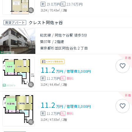
19.8万円
23.76万円
敷
礼
2LDK
/
70.43㎡
/
2階
クレスト阿佐ヶ谷
賃貸アパート
総武線 / 阿佐ケ谷駅 徒歩5分
築37年
/
2階建
東京都杉並区阿佐谷北２丁目
11.2
万円
/
管理費
3,000円
11.2万円
無料
敷
礼
1LDK
/
44.49㎡
/
2階
11.2
万円
/
管理費
3,000円
11.2万円
無料
敷
礼
1LDK
/
47.83㎡
/
2階