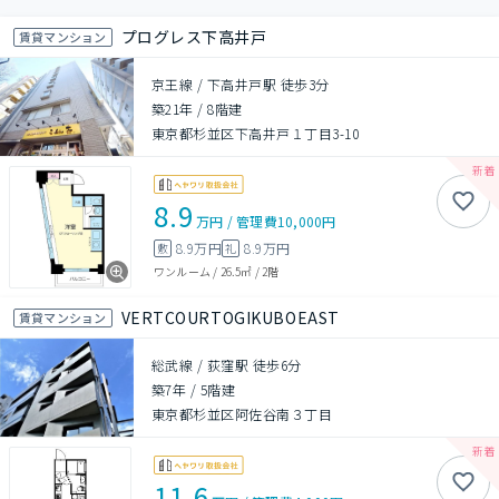
プログレス下高井戸
賃貸マンション
京王線 / 下高井戸駅 徒歩3分
築21年
/
8階建
東京都杉並区下高井戸１丁目3-10
8.9
万円
/
管理費
10,000円
8.9万円
8.9万円
敷
礼
ワンルーム
/
26.5㎡
/
2階
VERTCOURTOGIKUBOEAST
賃貸マンション
総武線 / 荻窪駅 徒歩6分
築7年
/
5階建
東京都杉並区阿佐谷南３丁目
11.6