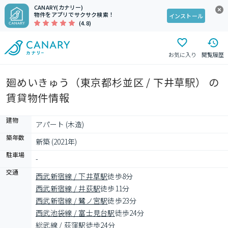
CANARY(カナリー)
物件をアプリでサクサク検索！
インストール
(4.8)
お気に入り
閲覧履歴
廻めいきゅう（東京都杉並区 / 下井草駅） の
賃貸物件情報
建物
アパート (木造)
築年数
新築 (2021年)
駐車場
-
交通
西武新宿線 / 下井草駅
徒歩8分
西武新宿線 / 井荻駅
徒歩11分
西武新宿線 / 鷺ノ宮駅
徒歩23分
西武池袋線 / 富士見台駅
徒歩24分
総武線 / 荻窪駅
徒歩24分