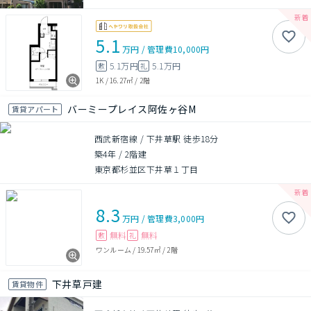
5.1
万円
/
管理費
10,000円
5.1万円
5.1万円
敷
礼
1K
/
16.27㎡
/
2階
バーミープレイス阿佐ヶ谷M
賃貸アパート
西武新宿線 / 下井草駅 徒歩18分
築4年
/
2階建
東京都杉並区下井草１丁目
8.3
万円
/
管理費
3,000円
無料
無料
敷
礼
ワンルーム
/
19.57㎡
/
2階
下井草戸建
賃貸物件