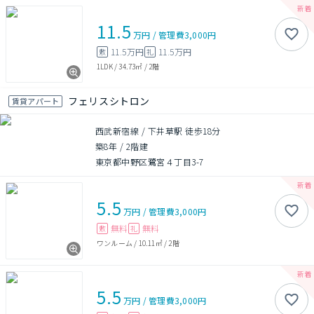
11.5
万円
/
管理費
3,000円
11.5万円
11.5万円
敷
礼
1LDK
/
34.73㎡
/
2階
フェリスシトロン
賃貸アパート
西武新宿線 / 下井草駅 徒歩18分
築8年
/
2階建
東京都中野区鷺宮４丁目3-7
5.5
万円
/
管理費
3,000円
無料
無料
敷
礼
ワンルーム
/
10.11㎡
/
2階
5.5
万円
/
管理費
3,000円