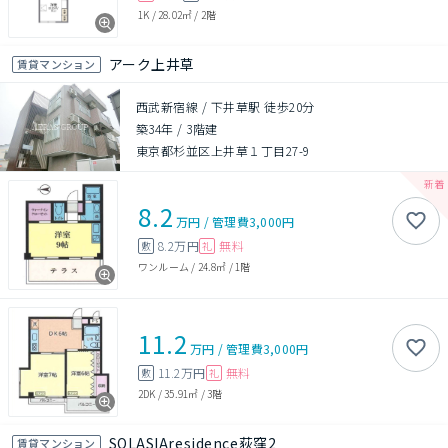
1K
/
28.02㎡
/
2階
アーク上井草
賃貸マンション
西武新宿線 / 下井草駅 徒歩20分
築34年
/
3階建
東京都杉並区上井草１丁目27-9
8.2
万円
/
管理費
3,000円
8.2万円
無料
敷
礼
ワンルーム
/
24.8㎡
/
1階
11.2
万円
/
管理費
3,000円
11.2万円
無料
敷
礼
2DK
/
35.91㎡
/
3階
SOLASIAresidence荻窪2
賃貸マンション