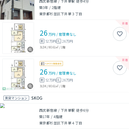
西武新宿線 / 下井草駅 徒歩4分
築3年
/
2階建
東京都杉並区下井草３丁目
26
万円
/
管理費
なし
52万円
26万円
敷
礼
3LDK
/
80.61㎡
/
1階
26
万円
/
管理費
なし
52万円
26万円
敷
礼
3LDK
/
80.61㎡
/
1階
SKOG
賃貸マンション
西武新宿線 / 下井草駅 徒歩6分
築17年
/
4階建
東京都杉並区下井草４丁目