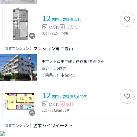
12
万円
/
管理費
なし
12万円
12万円
敷
礼
3LDK
/
73.5㎡
/
4階
マンション第二青山
賃貸マンション
東京メトロ東西線 / 行徳駅 徒歩12分
築37年
/
5階建
千葉県市川市福栄２
12
万円
/
管理費
5,000円
12万円
無料
敷
礼
1LDK
/
64.86㎡
/
3階
勝栄ハイツイースト
賃貸マンション