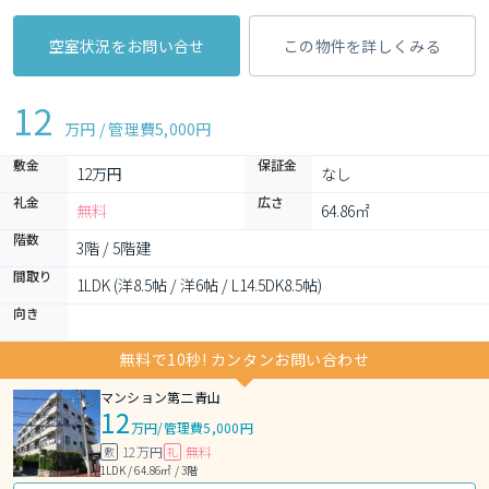
空室状況をお問い合せ
この物件を詳しくみる
12
万円 / 管理費
5,000円
敷金
保証金
12万円
なし
礼金
広さ
無料
64.86㎡
階数
3階 / 5階建
間取り
1LDK (洋8.5帖 / 洋6帖 / L14.5DK8.5帖)
向き
無料で10秒! カンタンお問い合わせ
マンション第二青山
12
万円
/
管理費5,000円
12万円
無料
敷
礼
1LDK / 64.86㎡ / 3階