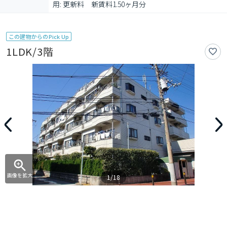
用: 更新料　新賃料1.50ヶ月分
この建物からのPick Up
1LDK/3階
画像を拡大
1/18