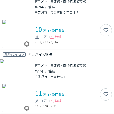
東京メトロ東西線 / 南行徳駅 徒歩6分
築39年
/
3階建
千葉県市川市欠真間２丁目-9-7
10
万円
/
管理費
なし
10万円
無料
敷
礼
3LDK
/
63.36㎡
/
3階
勝栄ハイツB棟
賃貸マンション
東京メトロ東西線 / 南行徳駅 徒歩5分
築43年
/
3階建
千葉県市川市南行徳１丁目
11
万円
/
管理費
なし
11万円
無料
敷
礼
3DK
/
59.94㎡
/
3階