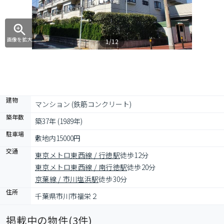
画像を拡大
1/12
建物
マンション (鉄筋コンクリート)
築年数
築37年 (1989年)
駐車場
敷地内15000円
交通
東京メトロ東西線 / 行徳駅
徒歩12分
東京メトロ東西線 / 南行徳駅
徒歩20分
京葉線 / 市川塩浜駅
徒歩30分
住所
千葉県市川市福栄２
掲載中の物件(
3
件)