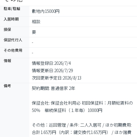
駐車/駐輪
敷地内15000円
入居時期
相談
損保
要
保証代行人
-
その他費用
-
情報
情報登録日:
2026/7/4
情報更新日:
2026/7/29
次回更新予定日:
2026/8/13
備考
契約期間: 普通借家 2年

保証会社: 保証会社利用必 初回保証料：月額総賃料の
50％　継続保証料（１年毎）10000円

その他：巡回管理 / 条件: 二人入居可 / ほか初期費用: 
合計1.65万円（内訳：鍵交換代1.65万円） / ほか諸費