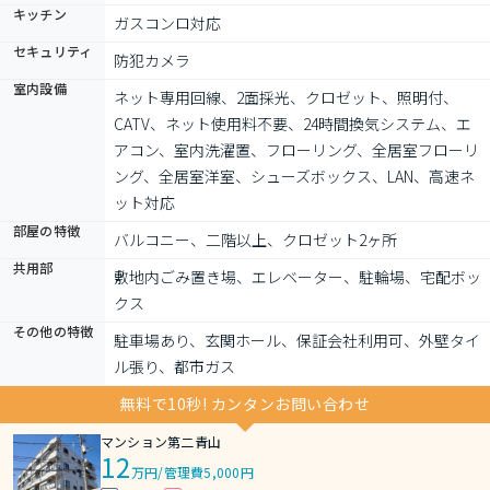
キッチン
ガスコンロ対応
セキュリティ
防犯カメラ
室内設備
ネット専用回線、2面採光、クロゼット、照明付、
CATV、ネット使用料不要、24時間換気システム、エ
アコン、室内洗濯置、フローリング、全居室フローリ
ング、全居室洋室、シューズボックス、LAN、高速ネ
ット対応
部屋の特徴
バルコニー、二階以上、クロゼット2ヶ所
共用部
敷地内ごみ置き場、エレベーター、駐輪場、宅配ボッ
クス
その他の特徴
駐車場あり、玄関ホール、保証会社利用可、外壁タイ
ル張り、都市ガス
無料で10秒! カンタンお問い合わせ
マンション第二青山
12
万円
/
管理費5,000円