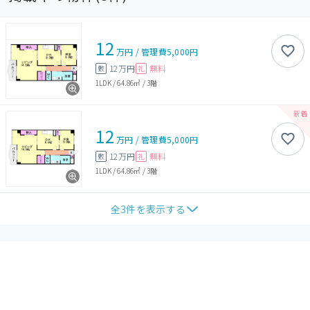
12
万円
/
管理費
5,000円
12万円
無料
敷
礼
1LDK
/
64.86㎡
/
3階
12
万円
/
管理費
5,000円
12万円
無料
敷
礼
1LDK
/
64.86㎡
/
3階
全
3
件を表示する