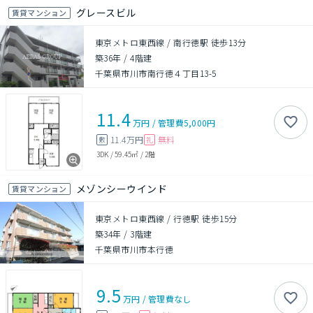
グレースビル
賃貸マンション
東京メトロ東西線 / 南行徳駅 徒歩13分
築36年
/
4階建
千葉県市川市南行徳４丁目13-5
11.4
万円
/
管理費
5,000円
11.4万円
無料
敷
礼
3DK
/
59.45㎡
/
2階
メゾンシーウインド
賃貸マンション
東京メトロ東西線 / 行徳駅 徒歩15分
築34年
/
3階建
千葉県市川市本行徳
9.5
万円
/
管理費
なし