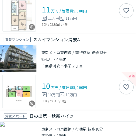
11
万円
/
管理費
5,000円
11万円
11万円
敷
礼
3DK
/
55.89㎡
/
4階
スカイマンション浦安A
賃貸マンション
東京メトロ東西線 / 南行徳駅 徒歩13分
築41年
/
4階建
千葉県浦安市北栄２丁目
10
万円
/
管理費
5,000円
10万円
10万円
敷
礼
3DK
/
55.8㎡
/
3階
日の出第一秋新ハイツ
賃貸アパート
東京メトロ東西線 / 行徳駅 徒歩18分
築32年
/
2階建