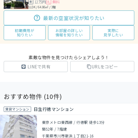
12万円
無料
敷
礼
1LDK / 64.86㎡ / 3階
最新の空室状況が知りたい
初期費用が
お部屋の詳しい
実際に
知りたい
情報を知りたい
見学したい
素敵な物件を見つけたらシェアしよう！
LINEで共有
URLをコピー
おすすめ物件 (
10
件)
日生行徳マンション
賃貸マンション
東京メトロ東西線 / 行徳駅 徒歩13分
築52年
/
7階建
千葉県市川市新浜１丁目21-16