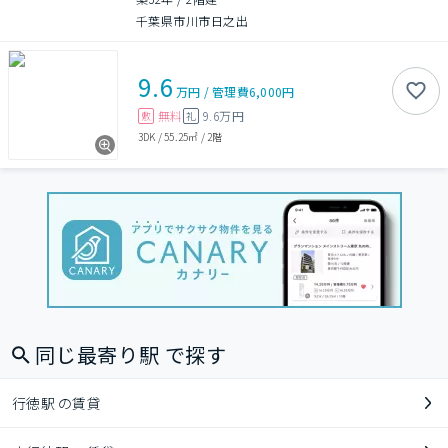
千葉県市川市日之出
9.6
万円
/
管理費
6,000円
無料
9.6万円
敷
礼
3DK
/
55.25㎡
/
2階
同じ最寄り駅 で探す
行徳駅 の賃貸