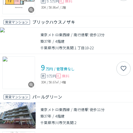
9.5万円
無料
敷
礼
3DK
/
58.86㎡
/
1階
ブリックハウスノザキ
賃貸マンション
東京メトロ東西線 / 南行徳駅 徒歩13分
築37年
/
4階建
千葉県市川市欠真間１丁目10-22
9
万円
/
管理費
なし
9万円
無料
敷
礼
3DK
/
58.67㎡
/
4階
パールグリーン
賃貸マンション
東京メトロ東西線 / 南行徳駅 徒歩11分
築37年
/
4階建
千葉県市川市欠真間２