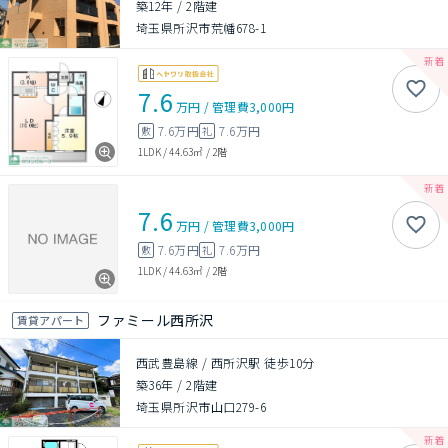
築12年
/
2階建
埼玉県所沢市荒幡678-1
7.6
万円
/
管理費
3,000円
7.6万円
7.6万円
敷
礼
1LDK
/
44.63㎡
/
2階
7.6
万円
/
管理費
3,000円
7.6万円
7.6万円
敷
礼
1LDK
/
44.63㎡
/
2階
ファミール西所沢
賃貸アパート
西武豊島線 / 西所沢駅 徒歩10分
築36年
/
2階建
埼玉県所沢市山口279-6