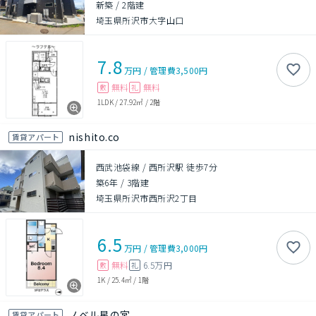
新築
/
2階建
埼玉県所沢市大字山口
7.8
万円
/
管理費
3,500円
無料
無料
敷
礼
1LDK
/
27.92㎡
/
2階
nishito.co
賃貸アパート
西武池袋線 / 西所沢駅 徒歩7分
築6年
/
3階建
埼玉県所沢市西所沢2丁目
6.5
万円
/
管理費
3,000円
無料
6.5万円
敷
礼
1K
/
25.4㎡
/
1階
ノベル星の宮
賃貸アパート