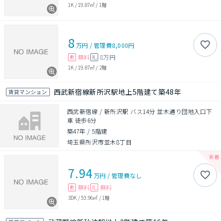
1K
/
19.87㎡
/
1階
8
万円
/
管理費
8,000円
無料
8万円
敷
礼
1K
/
19.87㎡
/
2階
西武新宿線新所沢駅地上5階建て築48年
賃貸マンション
西武新宿線 / 新所沢駅 バス14分 並木通り団地入口下
車 徒歩6分
築47年
/
5階建
埼玉県所沢市並木8丁目
7.94
万円
/
管理費
なし
無料
無料
敷
礼
3DK
/
53.96㎡
/
1階