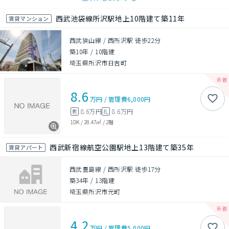
西武池袋線所沢駅地上10階建て築11年
賃貸マンション
西武狭山線 / 西所沢駅 徒歩22分
築10年
/
10階建
埼玉県所沢市日吉町
8.6
万円
/
管理費
6,000円
8.6万円
8.6万円
敷
礼
1DK
/
28.47㎡
/
2階
西武新宿線航空公園駅地上13階建て築35年
賃貸アパート
西武豊島線 / 西所沢駅 徒歩17分
築34年
/
13階建
埼玉県所沢市元町
4.2
万円
/
管理費
5,000円