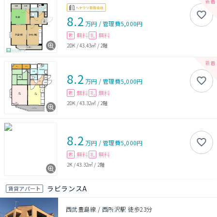
8.2
万円
/
管理費
5,000円
無料
無料
敷
礼
2DK
/
43.43㎡
/
2階
8.2
万円
/
管理費
5,000円
無料
無料
敷
礼
2DK
/
43.32㎡
/
2階
8.2
万円
/
管理費
5,000円
無料
無料
敷
礼
2K
/
43.32㎡
/
2階
ラビランスA
賃貸アパート
西武豊島線 / 西所沢駅 徒歩23分