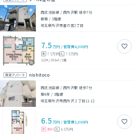
西武池袋線 / 西所沢駅 徒歩7分
新築
/
3階建
埼玉県所沢市星の宮2丁目
7.5
万円
/
管理費
4,000円
7.5万円
7.5万円
敷
礼
1LDK
/
29.6㎡
/
1階
nishitoco
賃貸アパート
西武池袋線 / 西所沢駅 徒歩7分
築6年
/
3階建
埼玉県所沢市西所沢２丁目11-12
6.5
万円
/
管理費
3,000円
無料
6.5万円
敷
礼