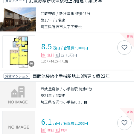
武蔵野線新秋津駅地上2階建て築16年
賃貸アパート
武蔵野線 / 新秋津駅 徒歩19分
築15年
/
2階建
埼玉県所沢市大字下安松
8.5
万円
/
管理費
5,000円
無料
12.75万円
敷
礼
1LDK
/
44.05㎡
/
1階
西武池袋線小手指駅地上3階建て築22年
賃貸マンション
西武豊島線 / 小手指駅 徒歩8分
築21年
/
3階建
埼玉県所沢市小手指町3丁目
6.1
万円
/
管理費
2,200円
無料
無料
敷
礼