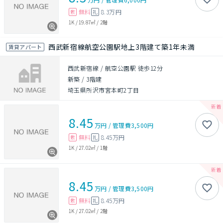
無料
8.3万円
敷
礼
1K
/
19.87㎡
/
2階
西武新宿線航空公園駅地上3階建て築1年未満
賃貸アパート
西武新宿線 / 航空公園駅 徒歩12分
新築
/
3階建
埼玉県所沢市宮本町2丁目
8.45
万円
/
管理費
3,500円
無料
8.45万円
敷
礼
1K
/
27.02㎡
/
1階
8.45
万円
/
管理費
3,500円
無料
8.45万円
敷
礼
1K
/
27.02㎡
/
2階