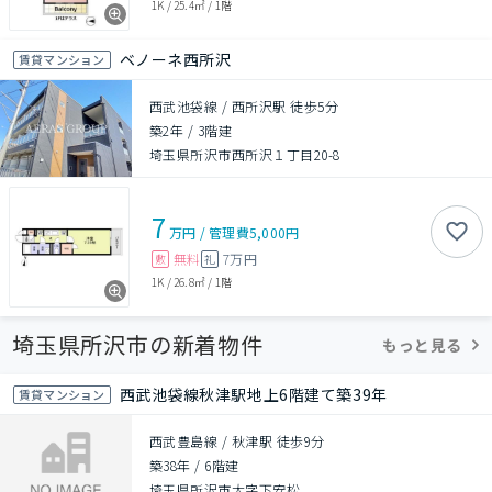
1K
/
25.4㎡
/
1階
ベノーネ西所沢
賃貸マンション
西武池袋線 / 西所沢駅 徒歩5分
築2年
/
3階建
埼玉県所沢市西所沢１丁目20-8
7
万円
/
管理費
5,000円
無料
7万円
敷
礼
1K
/
26.8㎡
/
1階
埼玉県所沢市の新着物件
もっと見る
西武池袋線秋津駅地上6階建て築39年
賃貸マンション
西武豊島線 / 秋津駅 徒歩9分
築38年
/
6階建
埼玉県所沢市大字下安松