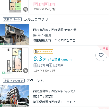
無料
無料
敷
礼
3SDK
/
59.25㎡
/
3階
カルムコマクサ
賃貸アパート
西武豊島線 / 西所沢駅 徒歩29分
築2年
/
2階建
埼玉県所沢市小手指元町２丁目
8.3
万円
/
管理費
4,000円
8.3万円
8.3万円
敷
礼
1LDK
/
43.35㎡
/
2階
アヴァンセ
賃貸マンション
西武豊島線 / 西所沢駅 徒歩3分
築29年
/
5階建
埼玉県所沢市西所沢１丁目19-3