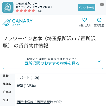
CANARY(カナリー)
物件をアプリでサクサク検索！
インストール
(4.8)
お気に入り
閲覧履歴
フラワーイン宮本（埼玉県所沢市 / 西所沢
駅） の賃貸物件情報
現在この建物の空室物件はありません
西所沢駅
のおすすめ物件を見る
建物
アパート (木造)
築年数
新築 (1985年)
駐車場
-
交通
西武池袋線 / 西所沢駅
徒歩9分