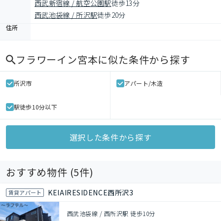
西武新宿線 / 航空公園駅
徒歩13分
西武池袋線 / 所沢駅
徒歩20分
住所
フラワーイン宮本
に似た条件から探す
所沢市
アパート/木造
駅徒歩10分以下
選択した条件から探す
おすすめ物件 (
5
件)
KEIAIRESIDENCE西所沢3
賃貸アパート
西武池袋線 / 西所沢駅 徒歩10分