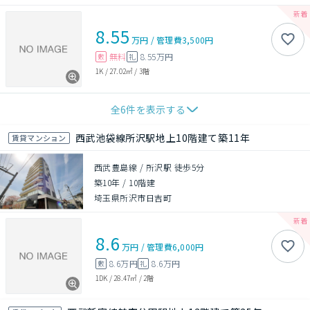
8.55
万円
/
管理費
3,500円
無料
8.55万円
敷
礼
1K
/
27.02㎡
/
3階
全
6
件を表示する
西武池袋線所沢駅地上10階建て築11年
賃貸マンション
西武豊島線 / 所沢駅 徒歩5分
築10年
/
10階建
埼玉県所沢市日吉町
8.6
万円
/
管理費
6,000円
8.6万円
8.6万円
敷
礼
1DK
/
28.47㎡
/
2階