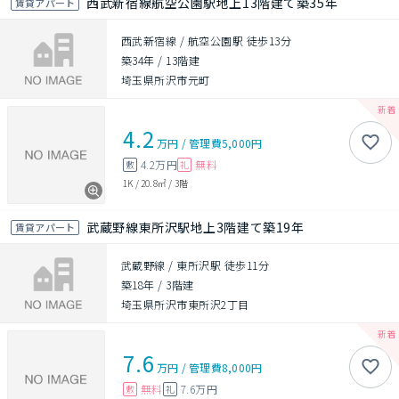
西武新宿線航空公園駅地上13階建て築35年
賃貸アパート
西武新宿線 / 航空公園駅 徒歩13分
築34年
/
13階建
埼玉県所沢市元町
4.2
万円
/
管理費
5,000円
4.2万円
無料
敷
礼
1K
/
20.8㎡
/
3階
武蔵野線東所沢駅地上3階建て築19年
賃貸アパート
武蔵野線 / 東所沢駅 徒歩11分
築18年
/
3階建
埼玉県所沢市東所沢2丁目
7.6
万円
/
管理費
8,000円
無料
7.6万円
敷
礼