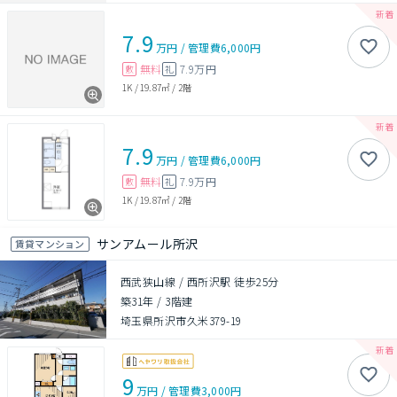
7.9
万円
/
管理費
6,000円
無料
7.9万円
敷
礼
1K
/
19.87㎡
/
2階
7.9
万円
/
管理費
6,000円
無料
7.9万円
敷
礼
1K
/
19.87㎡
/
2階
サンアムール所沢
賃貸マンション
西武狭山線 / 西所沢駅 徒歩25分
築31年
/
3階建
埼玉県所沢市久米379-19
9
万円
/
管理費
3,000円