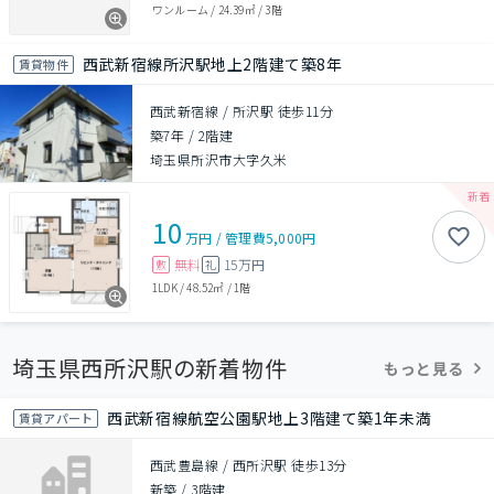
ワンルーム
/
24.39㎡
/
3階
西武新宿線所沢駅地上2階建て築8年
賃貸物件
西武新宿線 / 所沢駅 徒歩11分
築7年
/
2階建
埼玉県所沢市大字久米
10
万円
/
管理費
5,000円
無料
15万円
敷
礼
1LDK
/
48.52㎡
/
1階
埼玉県西所沢駅の新着物件
もっと見る
西武新宿線航空公園駅地上3階建て築1年未満
賃貸アパート
西武豊島線 / 西所沢駅 徒歩13分
新築
/
3階建