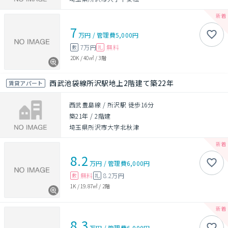
7
万円
/
管理費
5,000円
7万円
無料
敷
礼
2DK
/
40㎡
/
3階
西武池袋線所沢駅地上2階建て築22年
賃貸アパート
西武豊島線 / 所沢駅 徒歩16分
築21年
/
2階建
埼玉県所沢市大字北秋津
8.2
万円
/
管理費
6,000円
無料
8.2万円
敷
礼
1K
/
19.87㎡
/
2階
8.3
万円
/
管理費
6,000円