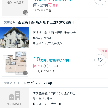
4.2万円
無料
敷
礼
1K
/
20.8㎡
/
3階
西武新宿線所沢駅地上2階建て築8年
賃貸物件
西武狭山線 / 西所沢駅 徒歩22分
築7年
/
2階建
埼玉県所沢市大字久米
10
万円
/
管理費
5,000円
無料
15万円
敷
礼
1LDK
/
48.52㎡
/
1階
レオパレスTAKAβ
賃貸アパート
西武豊島線 / 西所沢駅 徒歩12分
築21年
/
2階建
埼玉県所沢市大字山口